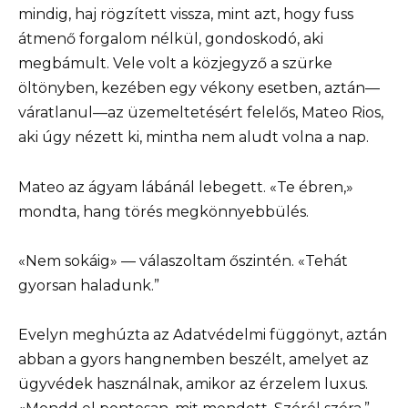
mindig, haj rögzített vissza, mint azt, hogy fuss
átmenő forgalom nélkül, gondoskodó, aki
megbámult. Vele volt a közjegyző a szürke
öltönyben, kezében egy vékony esetben, aztán—
váratlanul—az üzemeltetésért felelős, Mateo Rios,
aki úgy nézett ki, mintha nem aludt volna a nap.
Mateo az ágyam lábánál lebegett. «Te ébren,»
mondta, hang törés megkönnyebbülés.
«Nem sokáig» — válaszoltam őszintén. «Tehát
gyorsan haladunk.”
Evelyn meghúzta az Adatvédelmi függönyt, aztán
abban a gyors hangnemben beszélt, amelyet az
ügyvédek használnak, amikor az érzelem luxus.