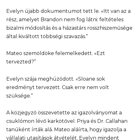
Evelyn újabb dokumentumot tett le. «Itt van az a
rész, amelyet Brandon nem fog látni: feltételes
bizalmi módosítás és a házastárs rosszhiszeműsége
által kiváltott többségi szavazás.”
Mateo szemöldöke felemelkedett. «Ezt
tervezted?”
Evelyn szája meghúzódott. «Sloane sok
eredményt tervezett. Csak erre nem volt
szüksége.”
A közjegyző összevetette az igazolványomat a
csuklómon lévő karkötővel. Priya és Dr. Callahan
tanúként írták alá. Mateo aláírta, hogy igazolja a
vállalati utasítások átvételét. Evelyn mindent