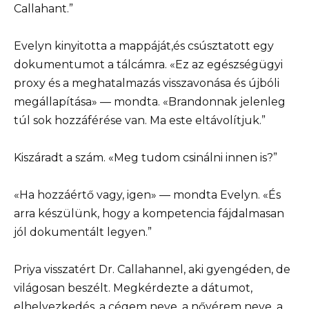
Callahant.”
Evelyn kinyitotta a mappáját,és csúsztatott egy
dokumentumot a tálcámra. «Ez az egészségügyi
proxy és a meghatalmazás visszavonása és újbóli
megállapítása» — mondta. «Brandonnak jelenleg
túl sok hozzáférése van. Ma este eltávolítjuk.”
Kiszáradt a szám. «Meg tudom csinálni innen is?”
«Ha hozzáértő vagy, igen» — mondta Evelyn. «És
arra készülünk, hogy a kompetencia fájdalmasan
jól dokumentált legyen.”
Priya visszatért Dr. Callahannel, aki gyengéden, de
világosan beszélt. Megkérdezte a dátumot,
elhelyezkedés, a cégem neve, a nővérem neve, a