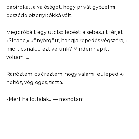
papírokat, a valóságot, hogy privát győzelmi
beszéde bizonyítékká vált.
Megpróbált egy utolsó lépést: a sebesült férjet.
«Sloane,» könyörgött, hangja repedés végszóra, »
miért csinálod ezt velünk? Minden nap itt
voltam…»
Ránéztem, és éreztem, hogy valami leülepedik-
nehéz, végleges, tiszta.
«Mert hallottalak» — mondtam.