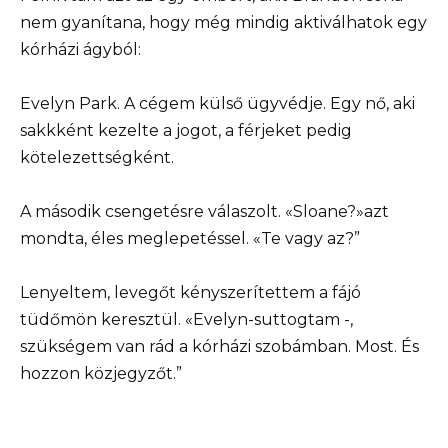
nem gyanítana, hogy még mindig aktiválhatok egy
kórházi ágyból:
Evelyn Park. A cégem külső ügyvédje. Egy nő, aki
sakkként kezelte a jogot, a férjeket pedig
kötelezettségként.
A második csengetésre válaszolt. «Sloane?»azt
mondta, éles meglepetéssel. «Te vagy az?”
Lenyeltem, levegőt kényszerítettem a fájó
tüdőmön keresztül. «Evelyn-suttogtam -,
szükségem van rád a kórházi szobámban. Most. És
hozzon közjegyzőt.”