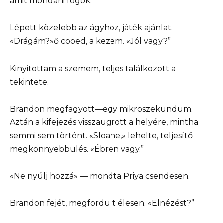
amit mondani fogok.”
Lépett közelebb az ágyhoz, játék ajánlat.
«Drágám?»ő cooed, a kezem. «Jól vagy?”
Kinyitottam a szemem, teljes találkozott a
tekintete.
Brandon megfagyott—egy mikroszekundum.
Aztán a kifejezés visszaugrott a helyére, mintha
semmi sem történt. «Sloane,» lehelte, teljesítő
megkönnyebbülés. «Ébren vagy.”
«Ne nyúlj hozzá» — mondta Priya csendesen.
Brandon fejét, megfordult élesen. «Elnézést?”