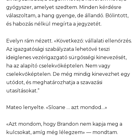
gyógyszer, amelyet szedtem. Minden kérdésre
válaszoltam, a hang gyenge, de állandó. Bólintott,
és habozás nélkül megírta a jegyzetét.
Evelyn rám nézett. «Következő: vállalati ellenőrzés.
Az igazgatósági szabályzata lehetővé teszi
ideiglenes vezérigazgató sürgősségi kinevezését,
ha az alapító cselekvőképtelen. Nem vagy
cselekvőképtelen. De még mindig kinevezhet egy
utódot, és meghatározhatja a szavazási
utasításokat.”
Mateo lenyelte. «Sloane … azt mondod…»
«Azt mondom, hogy Brandon nem kapja meg a
kulcsokat, amíg még lélegzem» — mondtam.