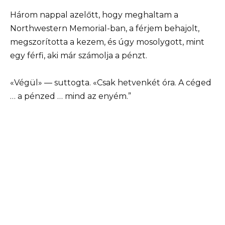
Három nappal azelőtt, hogy meghaltam a
Northwestern Memorial-ban, a férjem behajolt,
megszorította a kezem, és úgy mosolygott, mint
egy férfi, aki már számolja a pénzt.
«Végül» — suttogta. «Csak hetvenkét óra. A céged
… a pénzed … mind az enyém.”