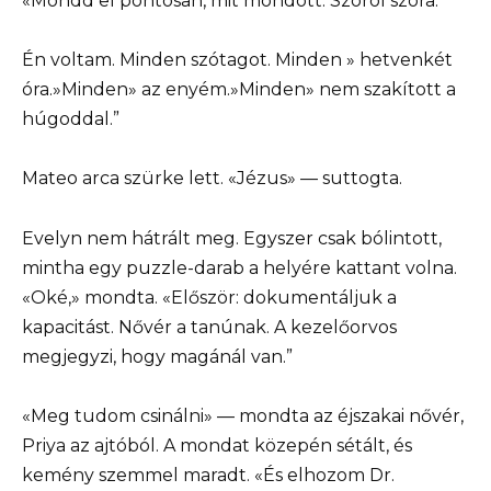
«Mondd el pontosan, mit mondott. Szóról szóra.”
Én voltam. Minden szótagot. Minden » hetvenkét
óra.»Minden» az enyém.»Minden» nem szakított a
húgoddal.”
Mateo arca szürke lett. «Jézus» — suttogta.
Evelyn nem hátrált meg. Egyszer csak bólintott,
mintha egy puzzle-darab a helyére kattant volna.
«Oké,» mondta. «Először: dokumentáljuk a
kapacitást. Nővér a tanúnak. A kezelőorvos
megjegyzi, hogy magánál van.”
«Meg tudom csinálni» — mondta az éjszakai nővér,
Priya az ajtóból. A mondat közepén sétált, és
kemény szemmel maradt. «És elhozom Dr.