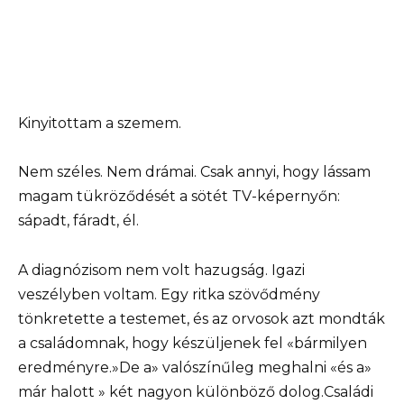
Kinyitottam a szemem.
Nem széles. Nem drámai. Csak annyi, hogy lássam
magam tükröződését a sötét TV-képernyőn:
sápadt, fáradt, él.
A diagnózisom nem volt hazugság. Igazi
veszélyben voltam. Egy ritka szövődmény
tönkretette a testemet, és az orvosok azt mondták
a családomnak, hogy készüljenek fel «bármilyen
eredményre.»De a» valószínűleg meghalni «és a»
már halott » két nagyon különböző dolog.Családi