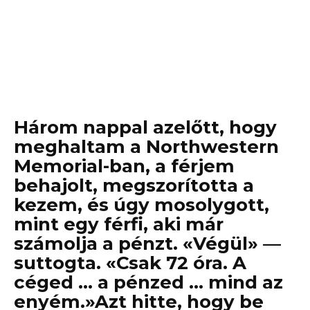
Három nappal azelőtt, hogy
meghaltam a Northwestern
Memorial-ban, a férjem
behajolt, megszorította a
kezem, és úgy mosolygott,
mint egy férfi, aki már
számolja a pénzt. «Végül» —
suttogta. «Csak 72 óra. A
céged … a pénzed … mind az
enyém.»Azt hitte, hogy be