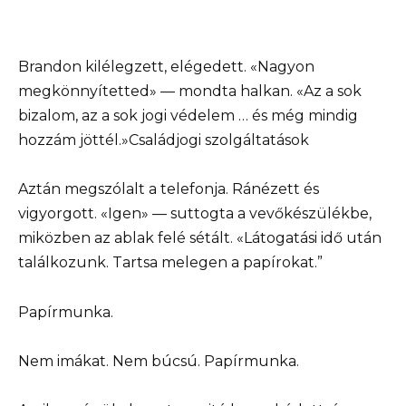
Brandon kilélegzett, elégedett. «Nagyon
megkönnyítetted» — mondta halkan. «Az a sok
bizalom, az a sok jogi védelem … és még mindig
hozzám jöttél.»Családjogi szolgáltatások
Aztán megszólalt a telefonja. Ránézett és
vigyorgott. «Igen» — suttogta a vevőkészülékbe,
miközben az ablak felé sétált. «Látogatási idő után
találkozunk. Tartsa melegen a papírokat.”
Papírmunka.
Nem imákat. Nem búcsú. Papírmunka.