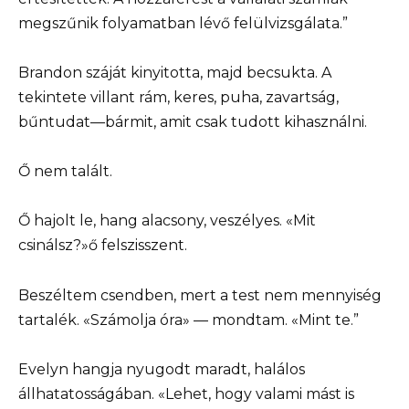
megszűnik folyamatban lévő felülvizsgálata.”
Brandon száját kinyitotta, majd becsukta. A
tekintete villant rám, keres, puha, zavartság,
bűntudat—bármit, amit csak tudott kihasználni.
Ő nem talált.
Ő hajolt le, hang alacsony, veszélyes. «Mit
csinálsz?»ő felszisszent.
Beszéltem csendben, mert a test nem mennyiség
tartalék. «Számolja óra» — mondtam. «Mint te.”
Evelyn hangja nyugodt maradt, halálos
állhatatosságában. «Lehet, hogy valami mást is