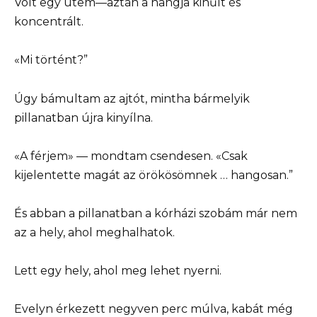
Volt egy ütem—aztán a hangja kihűlt és
koncentrált.
«Mi történt?”
Úgy bámultam az ajtót, mintha bármelyik
pillanatban újra kinyílna.
«A férjem» — mondtam csendesen. «Csak
kijelentette magát az örökösömnek … hangosan.”
És abban a pillanatban a kórházi szobám már nem
az a hely, ahol meghalhatok.
Lett egy hely, ahol meg lehet nyerni.
Evelyn érkezett negyven perc múlva, kabát még