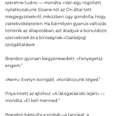
szeretne tudni» — mondta. «Van egy rögzített
nyilatkozatunk Sloane-tól az Ön által tett
megjegyzésekről, miközben úgy gondolta, hogy
cselekvőképtelen. Ha bármilyen gyanús változás
történik az állapotában, azt átadjuk a bűnüldöző
szerveknek és a bíróságnak.»Családjogi
szolgáltatások
Brandon gyorsan kiegyenesedett. «Fenyegetsz
engem.”
«Nem,» Evelyn korrigált. «Korlátozunk téged.”
Priya intett az ajtóhoz. «A látogatási idő lejárt» —
mondta. «El kell menned.”
Brandon bámulta a szobát—a tanúkat, a