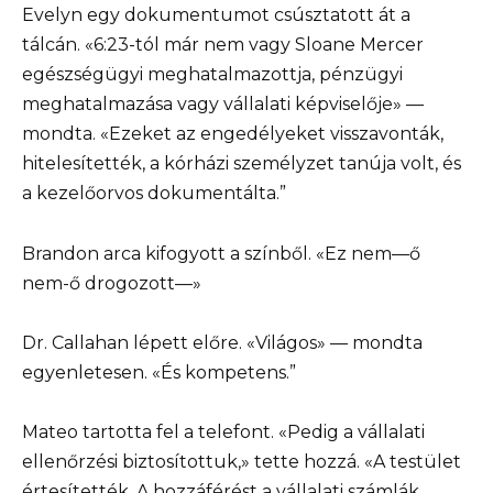
Evelyn egy dokumentumot csúsztatott át a
tálcán. «6:23-tól már nem vagy Sloane Mercer
egészségügyi meghatalmazottja, pénzügyi
meghatalmazása vagy vállalati képviselője» —
mondta. «Ezeket az engedélyeket visszavonták,
hitelesítették, a kórházi személyzet tanúja volt, és
a kezelőorvos dokumentálta.”
Brandon arca kifogyott a színből. «Ez nem—ő
nem-ő drogozott—»
Dr. Callahan lépett előre. «Világos» — mondta
egyenletesen. «És kompetens.”
Mateo tartotta fel a telefont. «Pedig a vállalati
ellenőrzési biztosítottuk,» tette hozzá. «A testület
értesítették. A hozzáférést a vállalati számlák