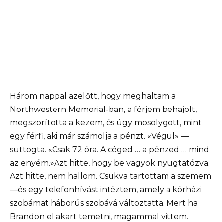
Három nappal azelőtt, hogy meghaltam a
Northwestern Memorial-ban, a férjem behajolt,
megszorította a kezem, és úgy mosolygott, mint
egy férfi, aki már számolja a pénzt. «Végül» —
suttogta. «Csak 72 óra. A céged … a pénzed … mind
az enyém.»Azt hitte, hogy be vagyok nyugtatózva.
Azt hitte, nem hallom. Csukva tartottam a szemem
—és egy telefonhívást intéztem, amely a kórházi
szobámat háborús szobává változtatta. Mert ha
Brandon el akart temetni, magammal vittem.