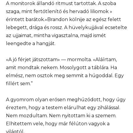
A monitorok állandó ritmust tartottak. A szoba
szaga, mint fertőtlenítő és hervadó liliomok »
érintett barátok.»Brandon kölnije az egész felett
lebegett, drága és rossz. A hüvelykujjával ecsetelte
az ujjaimat, mintha vigasztalna, majd ismét
leengedte a hangját.
«A jó férjet játszottam» — mormolta. «Aláírtam,
amit mondtak nekem. Mosolygott a táblára. Ha
elmész, nem osztok meg semmit a húgoddal. Egy
fillért sem.”
A gyomrom olyan erősen meghúzódott, hogy úgy
éreztem, hogy a testem elárulhat egy zihálással.
Nem mozdultam. Nem nyitottam ki a szemem.
Elhitettem vele, hogy már félúton vagyok a
világtól.