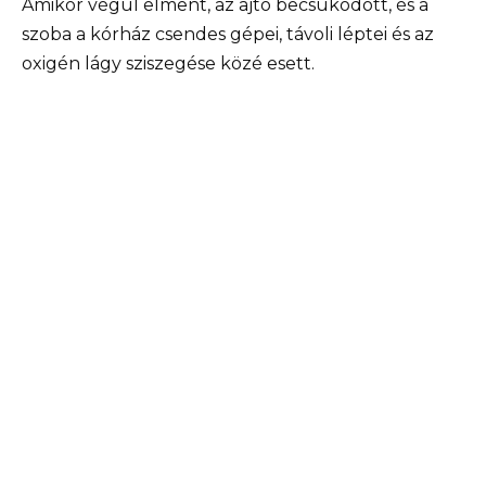
Amikor végül elment, az ajtó becsukódott, és a
szoba a kórház csendes gépei, távoli léptei és az
oxigén lágy sziszegése közé esett.