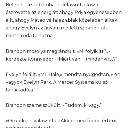
Belépett a szobámba, és lelassult, először
észrevette az energiát: ahogy Priya egyenesebben
állt, ahogy Mateo vállai az ablak közelében álltak,
ahogy Evelyn az ágyam melletti székben ült,
mintha oda tartozna.
Brandon mosolya megrándult. «Mi folyik itt?»-
kérdezte könnyedén. «Miért van … mindenki itt?”
Evelyn felállt. «Mr. Hale,» mondta nyugodtan, » én
vagyok Evelyn Park. A Mercer Systems külső
tanácsadója.”
Brandon szeme szűkült. «Tudom, ki vagy.”
«Örülök» — válaszolta. «Akkor meg fogod érteni,