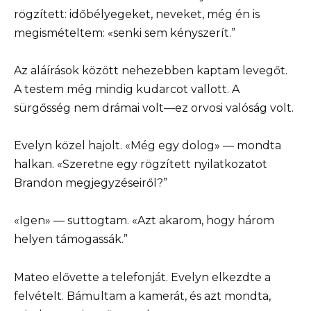
rögzített: időbélyegeket, neveket, még én is
megismételtem: «senki sem kényszerít.”
Az aláírások között nehezebben kaptam levegőt.
A testem még mindig kudarcot vallott. A
sürgősség nem drámai volt—ez orvosi valóság volt.
Evelyn közel hajolt. «Még egy dolog» — mondta
halkan. «Szeretne egy rögzített nyilatkozatot
Brandon megjegyzéseiről?”
«Igen» — suttogtam. «Azt akarom, hogy három
helyen támogassák.”
Mateo elővette a telefonját. Evelyn elkezdte a
felvételt. Bámultam a kamerát, és azt mondta,