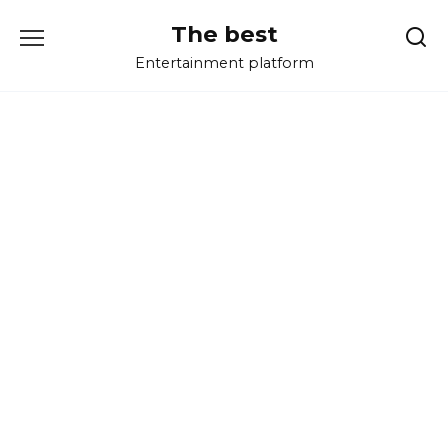
Перейти
The best
к
содержанию
Entertainment platform