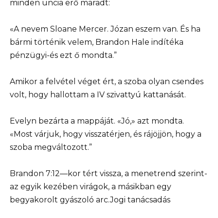
minden uncia erő maradt:
«A nevem Sloane Mercer. Józan eszem van. És ha
bármi történik velem, Brandon Hale indítéka
pénzügyi-és ezt ő mondta.”
Amikor a felvétel véget ért, a szoba olyan csendes
volt, hogy hallottam a IV szivattyú kattanását.
Evelyn bezárta a mappáját. «Jó,» azt mondta.
«Most várjuk, hogy visszatérjen, és rájöjjön, hogy a
szoba megváltozott.”
Brandon 7:12—kor tért vissza, a menetrend szerint-
az egyik kezében virágok, a másikban egy
begyakorolt gyászoló arc.Jogi tanácsadás