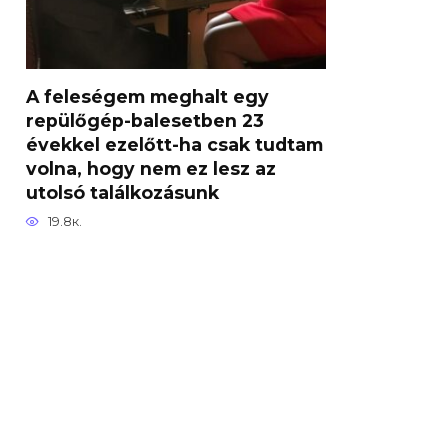
A feleségem meghalt egy
repülőgép-balesetben 23
évekkel ezelőtt-ha csak tudtam
volna, hogy nem ez lesz az
utolsó találkozásunk
19.8к.