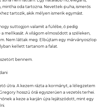
it soha nem láttam. Egy fiatalabb nő, elegáns,
, mintha oda tartozna. Nevettek-puha, ismerős
hez tartozik, akik mélyen ismerik egymást.
hogy suttogjon valamit a fülébe, ő pedig
a mellkasát. A világom elmosódott a széleken,
ólam. Nem láttak meg. Elbújtam egy márványoszlop
ban kellett tartanom a falat.
sszetört bennem.
dani
tő útra. A kezem rázta a kormányt, a lélegzetem
Gregory hosszú órái egyszerűen a vezetés terhei.
nek a keze a karján újra lejátszódott, mint egy
ni.