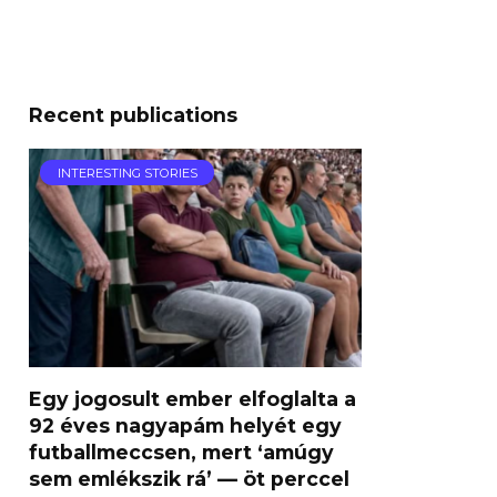
Recent publications
INTERESTING STORIES
Egy jogosult ember elfoglalta a
92 éves nagyapám helyét egy
futballmeccsen, mert ‘amúgy
sem emlékszik rá’ — öt perccel