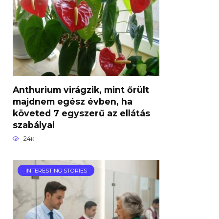
Anthurium virágzik, mint őrült
majdnem egész évben, ha
követed 7 egyszerű az ellátás
szabályai
24к.
INTERESTING STORIES