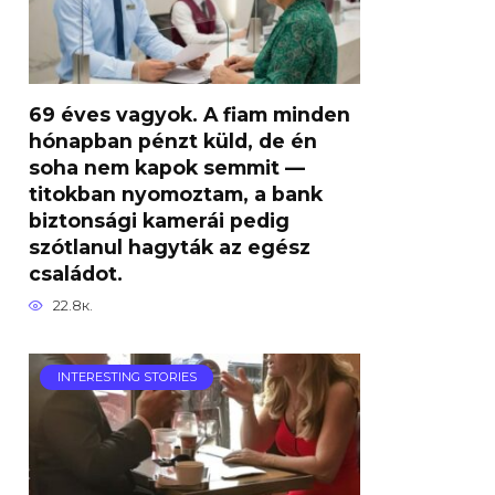
69 éves vagyok. A fiam minden
hónapban pénzt küld, de én
soha nem kapok semmit —
titokban nyomoztam, a bank
biztonsági kamerái pedig
szótlanul hagyták az egész
családot.
22.8к.
INTERESTING STORIES