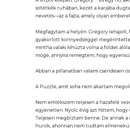
A liftből kilépett Gregory … és egy nő, ak
sötétkék ruhában, kezét a karjába dugta
nevetés—az a fajta, amely olyan emberek
Megfagytam a helyén. Gregory lehajolt, 
gyakorlott könnyedséggel megérintette 
mintha valaki kihúzta volna a földet al
mögé, annyira remegtem, hogy egyensúly
Abban a pillanatban valami csendesen ö
A Puzzle, amit soha nem akartam megol
Nem emlékszem teljesen a hazafelé veze
egyenetlen. Nyolc évig azt hittem, hogy 
Teljesen megbíztam benne. De annak a nő
hurok, ahonnan nem tudtam elmenekül