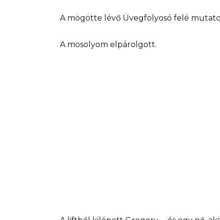
A mögötte lévő Üvegfolyosó felé mutato
A mosolyom elpárolgott.