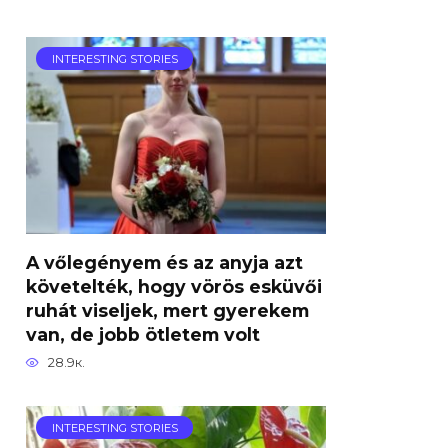
INTERESTING STORIES
A vőlegényem és az anyja azt
követelték, hogy vörös esküvői
ruhát viseljek, mert gyerekem
van, de jobb ötletem volt
28.9к.
INTERESTING STORIES