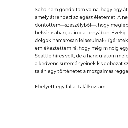
Soha nem gondoltam volna, hogy egy átla
amely átrendezi az egész életemet. A n
döntöttem—szeszélyből—, hogy meglepe
belvárosában, az irodatornyában. Évekig t
dolgok hamarosan lelassulnak» ígéretek
emlékeztettem rá, hogy még mindig egy c
Seattle híres volt, de a hangulatom m
a kedvenc süteményeinek kis dobozát sz
talán egy történetet a mozgalmas reggel
Ehelyett egy fallal találkoztam.