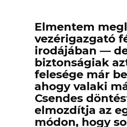
Elmentem megl
vezérigazgató f
irodájában — de
biztonságiak az
felesége már be
ahogy valaki más
Csendes döntés
elmozdítja az e
módon, hogy so