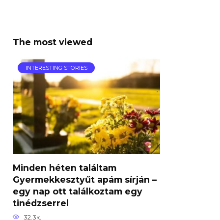
The most viewed
INTERESTING STORIES
Minden héten találtam
Gyermekkesztyűt apám sírján –
egy nap ott találkoztam egy
tinédzserrel
32.3к.