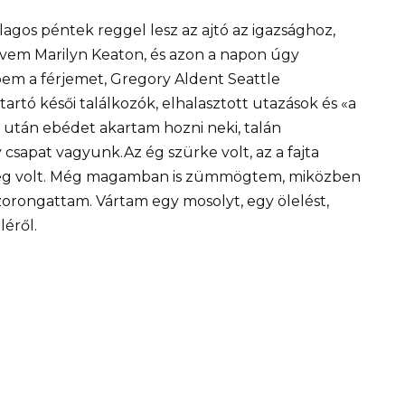
gos péntek reggel lesz az ajtó az igazsághoz,
evem Marilyn Keaton, és azon a napon úgy
m a férjemet, Gregory Aldent Seattle
artó késői találkozók, elhalasztott utazások és «a
 után ebédet akartam hozni neki, talán
sapat vagyunk.Az ég szürke volt, az a fajta
eleg volt. Még magamban is zümmögtem, miközben
orongattam. Vártam egy mosolyt, egy ölelést,
éről.