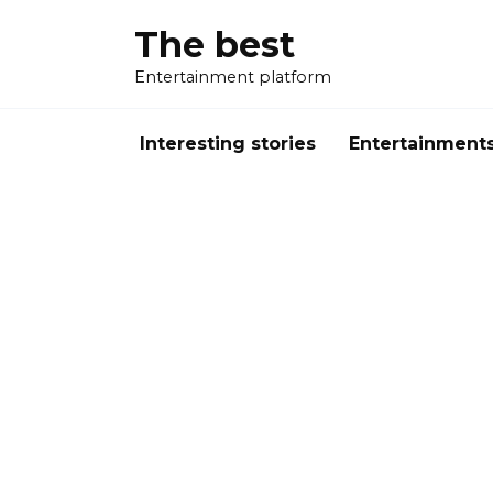
Перейти
The best
к
содержанию
Entertainment platform
Interesting stories
Entertainment