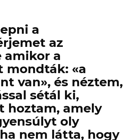
epni a
érjemet az
 amikor a
t mondták: «a
nt van», és néztem,
sal sétál ki,
t hoztam, amely
gyensúlyt oly
ha nem látta, hogy