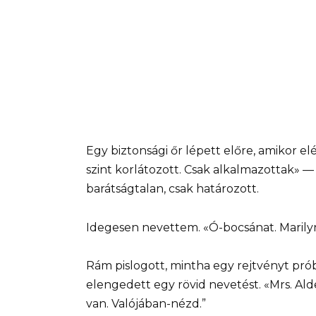
Egy biztonsági őr lépett előre, amikor e
szint korlátozott. Csak alkalmazottak»
barátságtalan, csak határozott.
Idegesen nevettem. «Ó-bocsánat. Marilyn
Rám pislogott, mintha egy rejtvényt pr
elengedett egy rövid nevetést. «Mrs. Al
van. Valójában-nézd.”