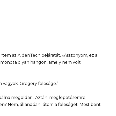
lértem az AldenTech bejáratát. «Asszonyom, ez a
 — mondta olyan hangon, amely nem volt
 vagyok. Gregory felesége.”
óbálna megoldani. Aztán, meglepetésemre,
den? Nem, állandóan látom a feleségét. Most bent