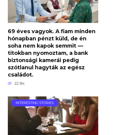
69 éves vagyok. A fiam minden
hónapban pénzt küld, de én
soha nem kapok semmit —
titokban nyomoztam, a bank
biztonsági kamerái pedig
szótlanul hagyták az egész
családot.
22.8к.
INTERESTING STORIES