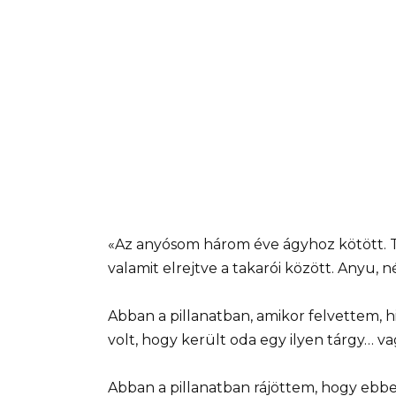
«Az anyósom három éve ágyhoz kötött. 
valamit elrejtve a takarói között. Anyu, né
Abban a pillanatban, amikor felvettem, 
volt, hogy került oda egy ilyen tárgy… vag
Abban a pillanatban rájöttem, hogy ebbe