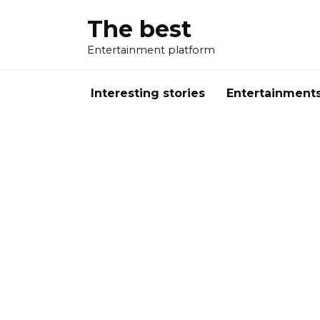
Перейти
The best
к
содержанию
Entertainment platform
Interesting stories
Entertainment