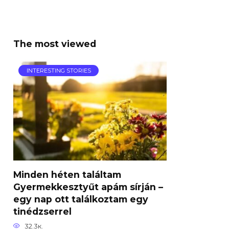
The most viewed
INTERESTING STORIES
Minden héten találtam
Gyermekkesztyűt apám sírján –
egy nap ott találkoztam egy
tinédzserrel
32.3к.