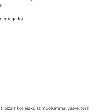
é.
 megragadott.
t, bizarr kör alakú szimbólummal vésve, torz