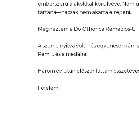
emberszerű alakokkal körülvéve. Nem úgy 
tartana—hacsak nem akarta elrejteni.
Megnéztem a Do Othonca Remedios-t.
A szeme nyitva volt—és egyenesen rám sz
Rám … és a medálra.
Három év után először láttam összetéves
Félelem.