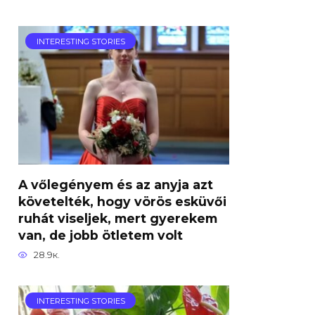
INTERESTING STORIES
A vőlegényem és az anyja azt
követelték, hogy vörös esküvői
ruhát viseljek, mert gyerekem
van, de jobb ötletem volt
28.9к.
INTERESTING STORIES