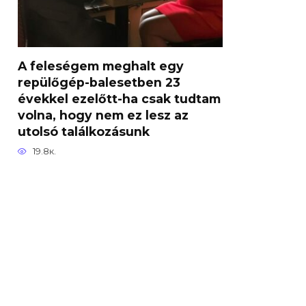
A feleségem meghalt egy
repülőgép-balesetben 23
évekkel ezelőtt-ha csak tudtam
volna, hogy nem ez lesz az
utolsó találkozásunk
19.8к.