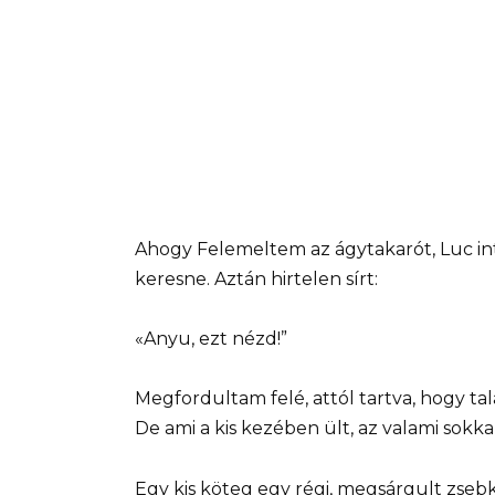
Ahogy Felemeltem az ágytakarót, Luc int 
keresne. Aztán hirtelen sírt:
«Anyu, ezt nézd!”
Megfordultam felé, attól tartva, hogy tal
De ami a kis kezében ült, az valami sokka
Egy kis köteg egy régi, megsárgult zse