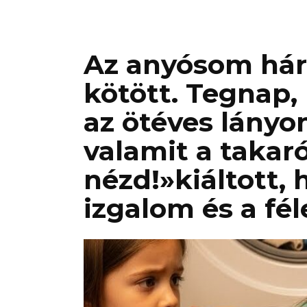
Az anyósom há
kötött. Tegnap
az ötéves lányo
valamit a takar
nézd!»kiáltott,
izgalom és a fél