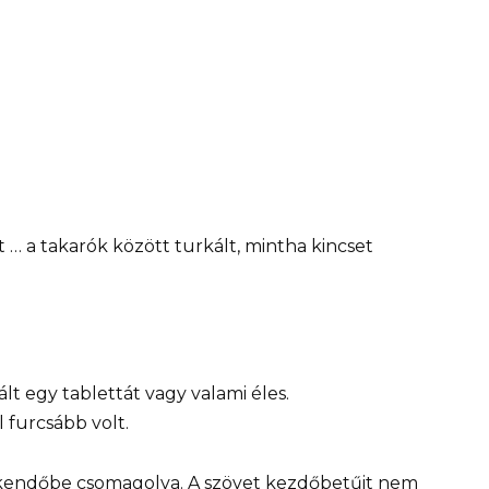
… a takarók között turkált, mintha kincset
ált egy tablettát vagy valami éles.
l furcsább volt.
bkendőbe csomagolva. A szövet kezdőbetűit nem