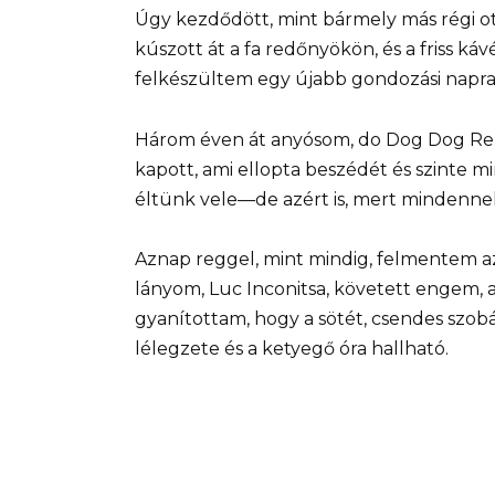
Úgy kezdődött, mint bármely más régi 
kúszott át a fa redőnyökön, és a friss ká
felkészültem egy újabb gondozási napra
Három éven át anyósom, do Dog Dog Rem
kapott, ami ellopta beszédét és szinte 
éltünk vele—de azért is, mert mindennek
Aznap reggel, mint mindig, felmentem az
lányom, Luc Inconitsa, követett engem, az
gyanítottam, hogy a sötét, csendes szob
lélegzete és a ketyegő óra hallható.