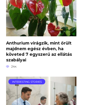
Anthurium virágzik, mint őrült
majdnem egész évben, ha
követed 7 egyszerű az ellátás
szabályai
24к.
INTERESTING STORIES