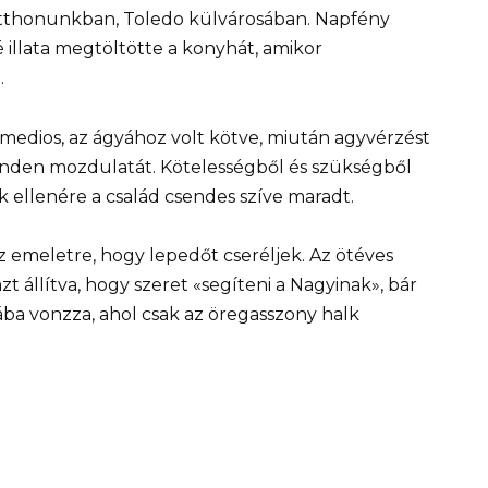
otthonunkban, Toledo külvárosában. Napfény
vé illata megtöltötte a konyhát, amikor
.
edios, az ágyához volt kötve, miután agyvérzést
minden mozdulatát. Kötelességből és szükségből
 ellenére a család csendes szíve maradt.
 emeletre, hogy lepedőt cseréljek. Az ötéves
t állítva, hogy szeret «segíteni a Nagyinak», bár
ába vonzza, ahol csak az öregasszony halk