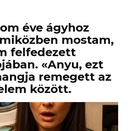
rom éve ágyhoz
, miközben mostam,
m felfedezett
ójában. «Anyu, ezt
 hangja remegett az
elem között.