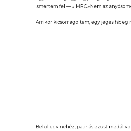
ismertem fel — » MRC.»Nem az anyósom
Amikor kicsomagoltam, egy jeges hideg
Belül egy nehéz, patinás ezüst medál vol