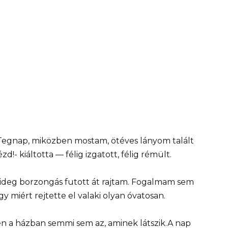
Tegnap, miközben mostam, ötéves lányom talált
zd!- kiáltotta — félig izgatott, félig rémült.
hideg borzongás futott át rajtam. Fogalmam sem
y miért rejtette el valaki olyan óvatosan.
n a házban semmi sem az, aminek látszik.A nap