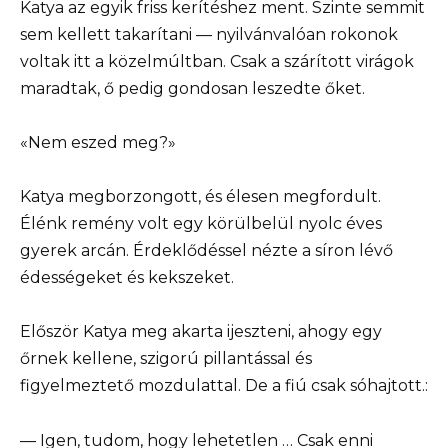
Katya az egyik friss kerítéshez ment. Szinte semmit
sem kellett takarítani — nyilvánvalóan rokonok
voltak itt a közelmúltban. Csak a szárított virágok
maradtak, ő pedig gondosan leszedte őket.
«Nem eszed meg?»
Katya megborzongott, és élesen megfordult.
Élénk remény volt egy körülbelül nyolc éves
gyerek arcán. Érdeklődéssel nézte a síron lévő
édességeket és kekszeket.
Először Katya meg akarta ijeszteni, ahogy egy
őrnek kellene, szigorú pillantással és
figyelmeztető mozdulattal. De a fiú csak sóhajtott.:
— Igen, tudom, hogy lehetetlen … Csak enni