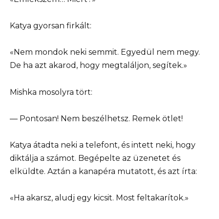
Katya gyorsan firkált:
«Nem mondok neki semmit. Egyedül nem megy.
De ha azt akarod, hogy megtaláljon, segítek.»
Mishka mosolyra tört:
— Pontosan! Nem beszélhetsz. Remek ötlet!
Katya átadta neki a telefont, és intett neki, hogy
diktálja a számot. Begépelte az üzenetet és
elküldte. Aztán a kanapéra mutatott, és azt írta:
«Ha akarsz, aludj egy kicsit. Most feltakarítok.»