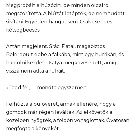
Megpróbált elhúzódni, de minden oldalról
megszorította. A blúzát letépték, de nem tudott
sikítani. Egyetlen hangot sem. Csak csendes
kétségbeesés.
Aztán megjelent. Srác. Fiatal, magabiztos.
Belerepült ebbe a falkába, mint egy hurrikán, és
harcolni kezdett. Katya megkövesedett, amíg
vissza nem adta a ruháit.
«Tedd fel, — mondta egyszerűen.
Felhúzta a pulóverét, annak ellenére, hogy a
gombok már régen leváltak. Az elkövetők a
közelben nyögtek, a földön vonaglottak. Óvatosan
megfogta a könyökét.