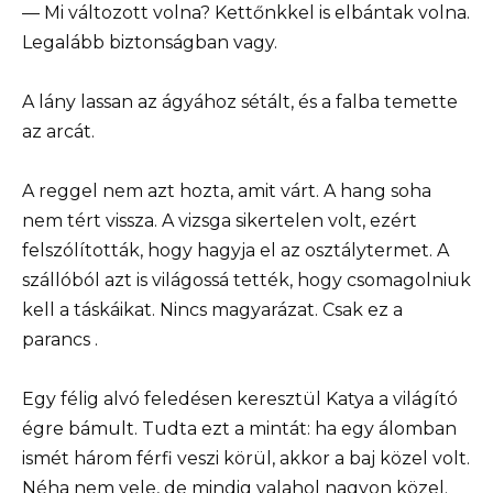
— Mi változott volna? Kettőnkkel is elbántak volna.
Legalább biztonságban vagy.
A lány lassan az ágyához sétált, és a falba temette
az arcát.
A reggel nem azt hozta, amit várt. A hang soha
nem tért vissza. A vizsga sikertelen volt, ezért
felszólították, hogy hagyja el az osztálytermet. A
szállóból azt is világossá tették, hogy csomagolniuk
kell a táskáikat. Nincs magyarázat. Csak ez a
parancs .
Egy félig alvó feledésen keresztül Katya a világító
égre bámult. Tudta ezt a mintát: ha egy álomban
ismét három férfi veszi körül, akkor a baj közel volt.
Néha nem vele, de mindig valahol nagyon közel.