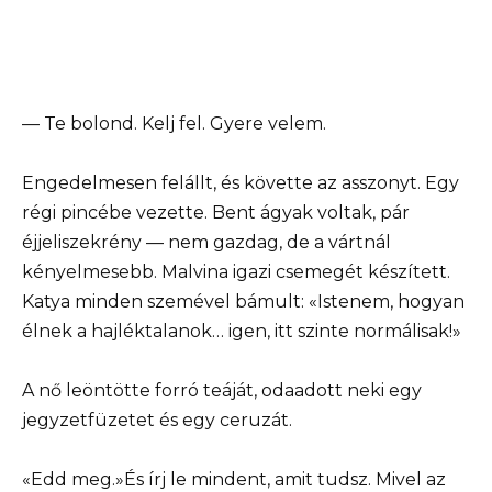
— Te bolond. Kelj fel. Gyere velem.
Engedelmesen felállt, és követte az asszonyt. Egy
régi pincébe vezette. Bent ágyak voltak, pár
éjjeliszekrény — nem gazdag, de a vártnál
kényelmesebb. Malvina igazi csemegét készített.
Katya minden szemével bámult: «Istenem, hogyan
élnek a hajléktalanok… igen, itt szinte normálisak!»
A nő leöntötte forró teáját, odaadott neki egy
jegyzetfüzetet és egy ceruzát.
«Edd meg.»És írj le mindent, amit tudsz. Mivel az