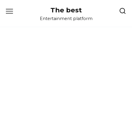
Перейти
The best
к
содержанию
Entertainment platform