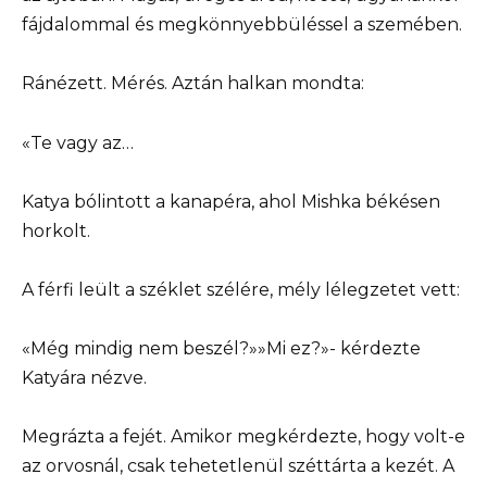
fájdalommal és megkönnyebbüléssel a szemében.
Ránézett. Mérés. Aztán halkan mondta:
«Te vagy az…
Katya bólintott a kanapéra, ahol Mishka békésen
horkolt.
A férfi leült a széklet szélére, mély lélegzetet vett:
«Még mindig nem beszél?»»Mi ez?»- kérdezte
Katyára nézve.
Megrázta a fejét. Amikor megkérdezte, hogy volt-e
az orvosnál, csak tehetetlenül széttárta a kezét. A