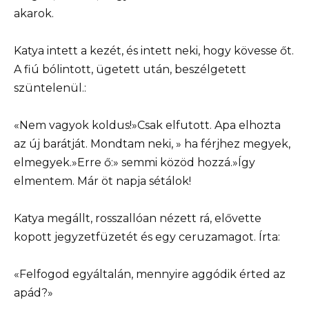
akarok.
Katya intett a kezét, és intett neki, hogy kövesse őt.
A fiú bólintott, ügetett után, beszélgetett
szüntelenül.:
«Nem vagyok koldus!»Csak elfutott. Apa elhozta
az új barátját. Mondtam neki, » ha férjhez megyek,
elmegyek.»Erre ő:» semmi közöd hozzá.»Így
elmentem. Már öt napja sétálok!
Katya megállt, rosszallóan nézett rá, elővette
kopott jegyzetfüzetét és egy ceruzamagot. Írta:
«Felfogod egyáltalán, mennyire aggódik érted az
apád?»