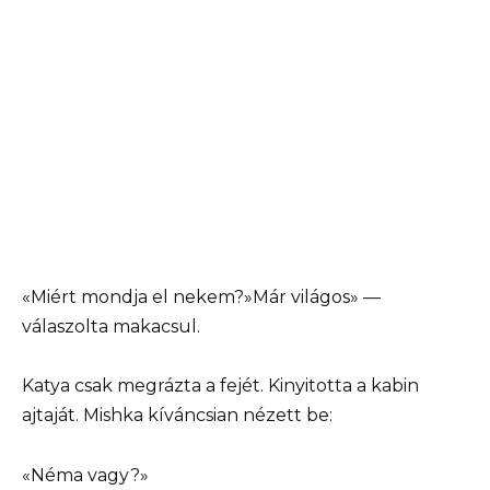
«Miért mondja el nekem?»Már világos» —
válaszolta makacsul.
Katya csak megrázta a fejét. Kinyitotta a kabin
ajtaját. Mishka kíváncsian nézett be:
«Néma vagy?»