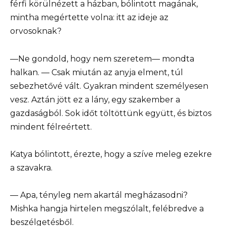
férfi körülnézett a házban, bólintott magának,
mintha megértette volna: itt az ideje az
orvosoknak?
—Ne gondold, hogy nem szeretem— mondta
halkan. — Csak miután az anyja elment, túl
sebezhetővé vált. Gyakran mindent személyesen
vesz. Aztán jött ez a lány, egy szakember a
gazdaságból. Sok időt töltöttünk együtt, és biztos
mindent félreértett.
Katya bólintott, érezte, hogy a szíve meleg ezekre
a szavakra.
— Apa, tényleg nem akartál megházasodni?
Mishka hangja hirtelen megszólalt, felébredve a
beszélgetésből.