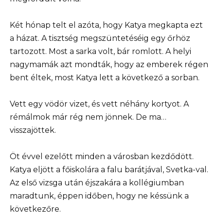
Két hónap telt el azóta, hogy Katya megkapta ezt
a házat. A tisztség megszüntetéséig egy őrhöz
tartozott. Most a sarka volt, bár romlott. A helyi
nagymamák azt mondták, hogy az emberek régen
bent éltek, most Katya lett a következő a sorban.
Vett egy vödör vizet, és vett néhány kortyot. A
rémálmok már rég nem jönnek. De ma…
visszajöttek.
Öt évvel ezelőtt minden a városban kezdődött.
Katya eljött a főiskolára a falu barátjával, Svetka-val.
Az első vizsga után éjszakára a kollégiumban
maradtunk, éppen időben, hogy ne késsünk a
következőre.