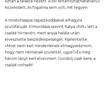
Aztán a falakra nézett. A tél feltartóztathatatlanul
közeledett, és fogalma sem volt, mit tegyen.
A mostohaapja ragaszkodásával elhagyta
szülőfaluját. Elmondása szerint Katya «folt» lett a
család hírnevén, mert anyja halála után
elvesztette beszédképességét. Kijelentette:
«Most nem kell mindenkinek elmagyaráznom,
hogy nem némának születtél, ugye?»És még
három lányt kell elvennem. Gondolj csak bele, a
család rothadt!