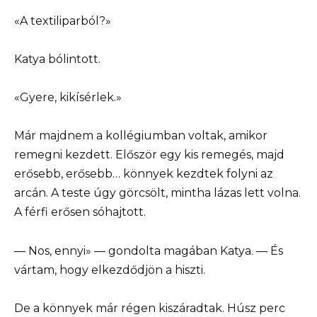
«A textiliparból?»
Katya bólintott.
«Gyere, kikísérlek.»
Már majdnem a kollégiumban voltak, amikor
remegni kezdett. Először egy kis remegés, majd
erősebb, erősebb… könnyek kezdtek folyni az
arcán. A teste úgy görcsölt, mintha lázas lett volna.
A férfi erősen sóhajtott.
— Nos, ennyi» — gondolta magában Katya. — És
vártam, hogy elkezdődjön a hiszti.
De a könnyek már régen kiszáradtak. Húsz perc