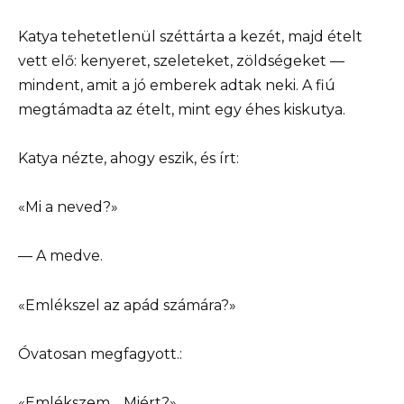
Katya tehetetlenül széttárta a kezét, majd ételt
vett elő: kenyeret, szeleteket, zöldségeket —
mindent, amit a jó emberek adtak neki. A fiú
megtámadta az ételt, mint egy éhes kiskutya.
Katya nézte, ahogy eszik, és írt:
«Mi a neved?»
— A medve.
«Emlékszel az apád számára?»
Óvatosan megfagyott.:
«Emlékszem… Miért?»