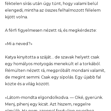
féktelen sírás után úgy tűnt, hogy valami belül
elengedi, mintha az összes felhalmozott félelem
kijött volna.
A férfi figyelmesen nézett rá, és megkérdezte:
«Mi a neved?»
Katya kinyitotta a száját… de szavak helyett csak
egy homályos motyogás menekült el a torkából.
Rémülten nézett rá, megpróbált mondani valamit,
de megint semmi. Csak egy sípolás. Egy újabb fal
közte és a világ között.
«Látom-mondta elgondolkodva. — Oké, gyerünk.
Menj, pihenj egy kicsit. Azt hiszem, reggelre
elmúlik. Ha nem, azonnal forduljon orvoshoz.