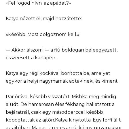
«Fel fogod hívni az apádat?»
Katya nézett el, majd hozzátette:
«Később. Most dolgoznom kell.»
— Akkor alszom! — a fiú boldogan beleegyezett,
összeesett a kanapén.
Katya egy régi kockával borította be, amelyet
egykor a helyi nagymamák adtak neki, és kiment.
Pár órával később visszatért. Mishka még mindig
aludt. De hamarosan éles fékhang hallatszott a
bejáratnál, csak egy másodperccel később
kopogtattak az ajtón.Katya kinyitotta. Egy férfi állt
az ajtóban. Magas, üreges arcú, kócos, ugyanakkor