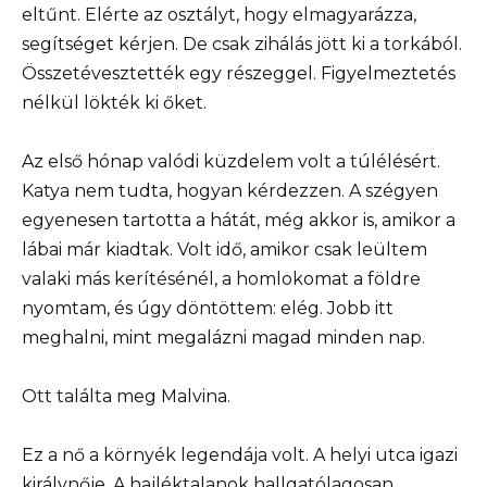
eltűnt. Elérte az osztályt, hogy elmagyarázza,
segítséget kérjen. De csak zihálás jött ki a torkából.
Összetévesztették egy részeggel. Figyelmeztetés
nélkül lökték ki őket.
Az első hónap valódi küzdelem volt a túlélésért.
Katya nem tudta, hogyan kérdezzen. A szégyen
egyenesen tartotta a hátát, még akkor is, amikor a
lábai már kiadtak. Volt idő, amikor csak leültem
valaki más kerítésénél, a homlokomat a földre
nyomtam, és úgy döntöttem: elég. Jobb itt
meghalni, mint megalázni magad minden nap.
Ott találta meg Malvina.
Ez a nő a környék legendája volt. A helyi utca igazi
királynője. A hajléktalanok hallgatólagosan