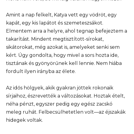
Amint a nap felkelt, Katya vett egy vödröt, egy
kapát, egy kis lapátot és szemeteszsákot.
Elmentem arra a helyre, ahol tegnap befejeztem a
takarítást. Mindent megtisztított-sírokat,
sikátorokat, még azokat is, amelyeket senki sem
kért. Úgy gondolta, hogy mivel a sors hozta ide,
tisztának és gyönyörűnek kell lennie. Nem hiába
fordult ilyen irányba az élete.
Az idős hölgyek, akik gyakran jöttek rokonaik
sírjaihoz, észrevették a változásokat. Hoztak ételt,
néha pénzt, egyszer pedig egy egész zacskó
meleg ruhát. Felbecsülhetetlen volt—az éjszakák
hidegek voltak.