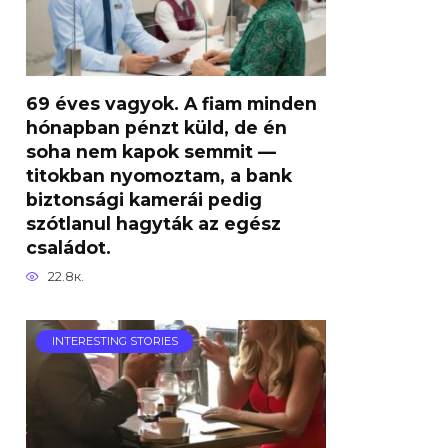
69 éves vagyok. A fiam minden
hónapban pénzt küld, de én
soha nem kapok semmit —
titokban nyomoztam, a bank
biztonsági kamerái pedig
szótlanul hagyták az egész
családot.
22.8к.
INTERESTING STORIES