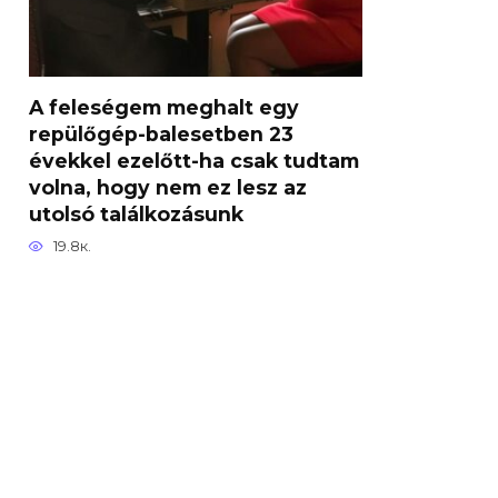
A feleségem meghalt egy
repülőgép-balesetben 23
évekkel ezelőtt-ha csak tudtam
volna, hogy nem ez lesz az
utolsó találkozásunk
19.8к.