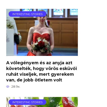
INTERESTING STORIES
A vőlegényem és az anyja azt
követelték, hogy vörös esküvői
ruhát viseljek, mert gyerekem
van, de jobb ötletem volt
28.9к.
INTERESTING STORIES