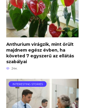
Anthurium virágzik, mint őrült
majdnem egész évben, ha
követed 7 egyszerű az ellátás
szabályai
24к.
INTERESTING STORIES