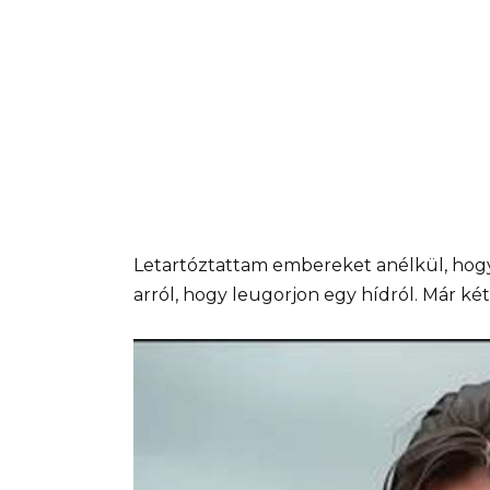
Letartóztattam embereket anélkül, hog
arról, hogy leugorjon egy hídról. Már ké