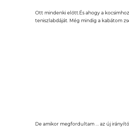
Ott mindenki előtt.És ahogy a kocsimh
teniszlabdáját. Még mindig a kabátom z
De amikor megfordultam … az új irányító