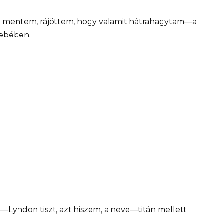
oz mentem, rájöttem, hogy valamit hátrahagytam—a
sebében.
—Lyndon tiszt, azt hiszem, a neve—titán mellett