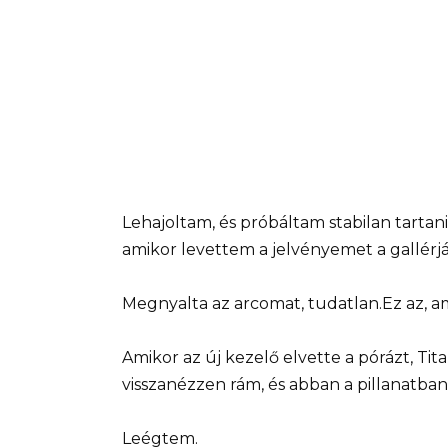
Lehajoltam, és próbáltam stabilan tartan
amikor levettem a jelvényemet a gallérjá
Megnyalta az arcomat, tudatlan.Ez az, a
Amikor az új kezelő elvette a pórázt, Ti
visszanézzen rám, és abban a pillanatba
Leégtem.