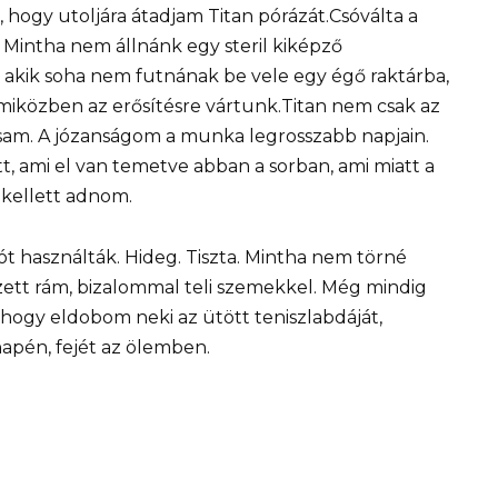
hogy utoljára átadjam Titan pórázát.Csóválta a
 Mintha nem állnánk egy steril kiképző
 akik soha nem futnának be vele egy égő raktárba,
iközben az erősítésre vártunk.Titan nem csak az
rsam. A józanságom a munka legrosszabb napjain.
tt, ami el van temetve abban a sorban, ami miatt a
 kellett adnom.
ót használták. Hideg. Tiszta. Mintha nem törné
ett rám, bizalommal teli szemekkel. Még mindig
hogy eldobom neki az ütött teniszlabdáját,
napén, fejét az ölemben.