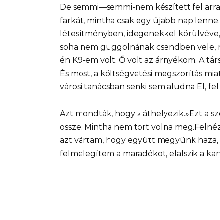
De semmi—semmi-nem készített fel arra, 
farkát, mintha csak egy újabb nap lenne.
létesítményben, idegenekkel körülvéve,
soha nem guggolnának csendben vele, m
én K9-em volt. Ő volt az árnyékom. A tá
És most, a költségvetési megszorítás mia
városi tanácsban senki sem aludna El, fel
Azt mondták, hogy » áthelyezik.»Ezt a sz
össze. Mintha nem tört volna meg.Felnéz
azt vártam, hogy együtt megyünk haza, 
felmelegítem a maradékot, elalszik a ka