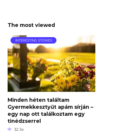
The most viewed
INTERESTING STORIES
Minden héten találtam
Gyermekkesztyűt apám sírján –
egy nap ott találkoztam egy
tinédzserrel
32.3к.