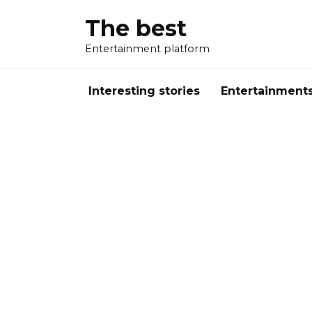
Перейти
The best
к
содержанию
Entertainment platform
Interesting stories
Entertainment