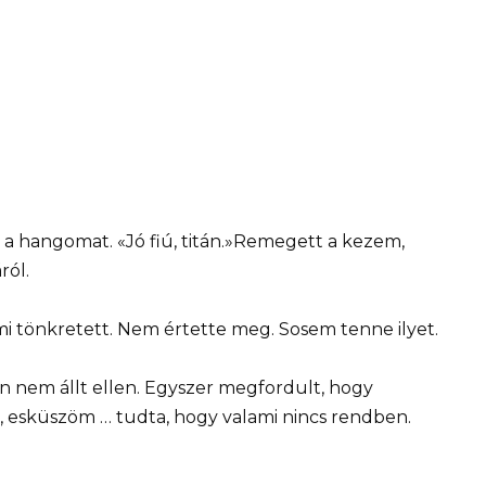
i a hangomat. «Jó fiú, titán.»Remegett a kezem,
ról.
mi tönkretett. Nem értette meg. Sosem tenne ilyet.
tan nem állt ellen. Egyszer megfordult, hogy
n, esküszöm … tudta, hogy valami nincs rendben.