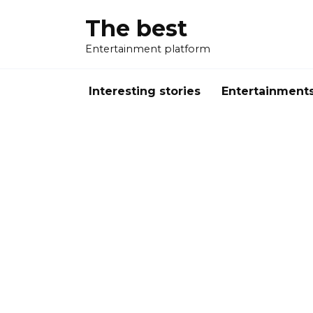
Перейти
The best
к
содержанию
Entertainment platform
Interesting stories
Entertainment