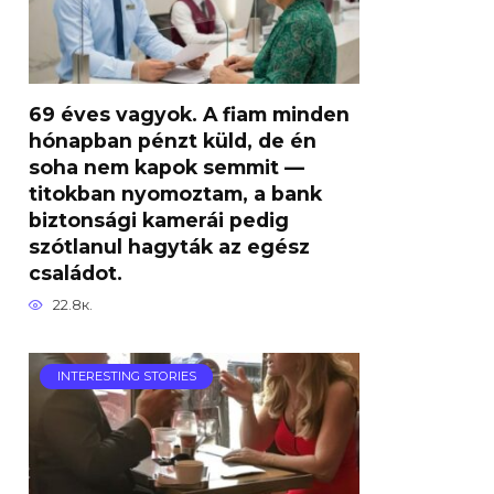
69 éves vagyok. A fiam minden
hónapban pénzt küld, de én
soha nem kapok semmit —
titokban nyomoztam, a bank
biztonsági kamerái pedig
szótlanul hagyták az egész
családot.
22.8к.
INTERESTING STORIES