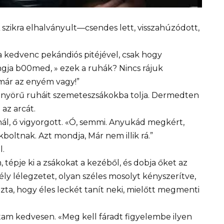
szikra elhalványult—csendes lett, visszahúzódott,
 kedvenc pekándiós pitéjével, csak hogy
gja b00med, » ezek a ruhák? Nincs rájuk
 már az enyém vagy!”
önyörű ruháit szemeteszsákokba tolja. Dermedten
az arcát.
inál, ő vigyorgott. «Ó, semmi. Anyukád megkért,
ltnak. Azt mondja, Már nem illik rá.”
l.
pje ki a zsákokat a kezéből, és dobja őket az
ly lélegzetet, olyan széles mosolyt kényszerítve,
a, hogy éles leckét tanít neki, mielőtt megmenti
am kedvesen. «Meg kell fáradt figyelembe ilyen