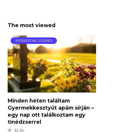
The most viewed
INTERESTING STORIES
Minden héten találtam
Gyermekkesztyűt apám sírján –
egy nap ott találkoztam egy
tinédzserrel
32.3к.