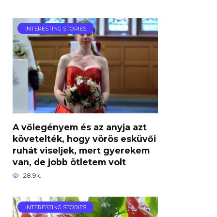
INTERESTING STORIES
A vőlegényem és az anyja azt
követelték, hogy vörös esküvői
ruhát viseljek, mert gyerekem
van, de jobb ötletem volt
28.9к.
INTERESTING STORIES