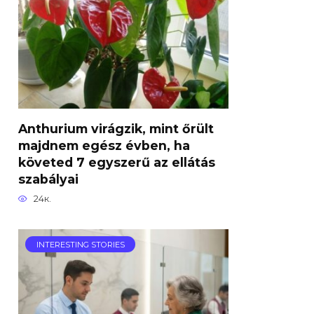
Anthurium virágzik, mint őrült
majdnem egész évben, ha
követed 7 egyszerű az ellátás
szabályai
24к.
INTERESTING STORIES