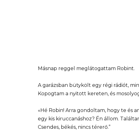
Másnap reggel meglátogattam Robint.
A garázsban bütykölt egy régi rádiót, m
Kopogtam a nyitott kereten, és mosolyo
«Hé Robin! Arra gondoltam, hogy te és a
egy kis kiruccanáshoz? Én állom. Találta
Csendes, békés, nincs térerő.”