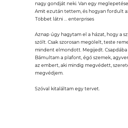
nagy gondját neki. Van egy meglepetése
Amit ezután tettem, és hogyan fordult az 
Többet látni … enterprises
Aznap úgy hagytam el a házat, hogy a s
szólt. Csak szorosan megölelt, teste reme
mindent elmondott. Megijedt. Csapdába 
Bámultam a plafont, égő szemek, agyve
az embert, aki mindig megvédett, szerete
megvédjem.
Szóval kitaláltam egy tervet.