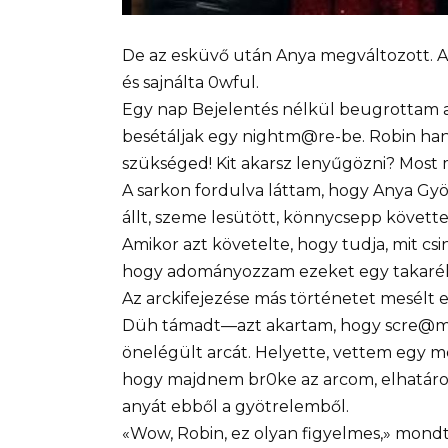
De az esküvő után Anya megváltozott. A 
és sajnálta 0wful.
Egy nap Bejelentés nélkül beugrottam a
besétáljak egy nightm@re-be. Robin han
szükséged! Kit akarsz lenyűgözni? Most
A sarkon fordulva láttam, hogy Anya Gy
állt, szeme lesütött, könnycsepp követte 
Amikor azt követelte, hogy tudja, mit cs
hogy adományozzam ezeket egy takarékbo
Az arckifejezése más történetet mesélt e
Düh támadt—azt akartam, hogy scre@m, té
önelégült arcát. Helyette, vettem egy mé
hogy majdnem br0ke az arcom, elhatározt
anyát ebből a gyötrelemből.
«Wow, Robin, ez olyan figyelmes,» mondt