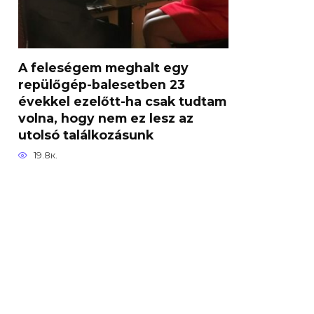
A feleségem meghalt egy
repülőgép-balesetben 23
évekkel ezelőtt-ha csak tudtam
volna, hogy nem ez lesz az
utolsó találkozásunk
19.8к.