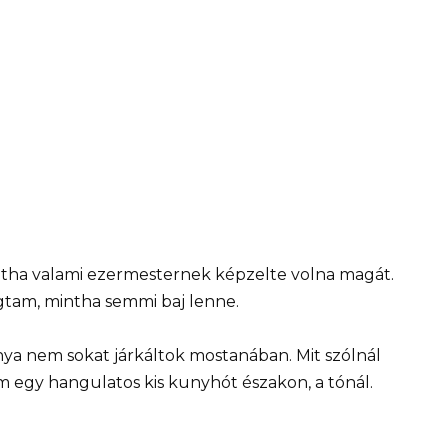
intha valami ezermesternek képzelte volna magát.
gtam, mintha semmi baj lenne.
nya nem sokat járkáltok mostanában. Mit szólnál
m egy hangulatos kis kunyhót északon, a tónál.