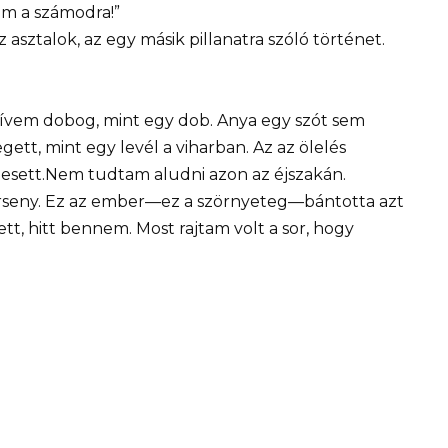
m a számodra!”
asztalok, az egy másik pillanatra szóló történet.
zívem dobog, mint egy dob. Anya egy szót sem
gett, mint egy levél a viharban. Az az ölelés
esett.Nem tudtam aludni azon az éjszakán.
rseny. Ez az ember—ez a szörnyeteg—bántotta azt
tt, hitt bennem. Most rajtam volt a sor, hogy