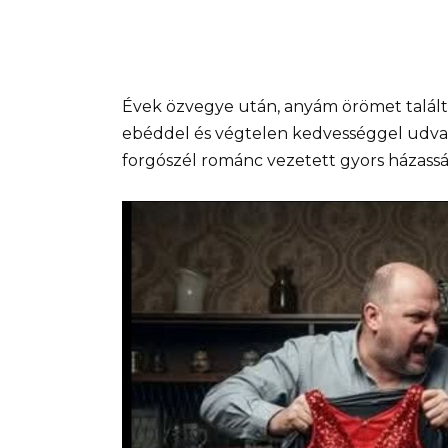
Évek özvegye után, anyám örömet talált 
ebéddel és végtelen kedvességgel udvaro
forgószél románc vezetett gyors házassá