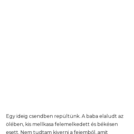
Egy ideig csendben repültünk. A baba elaludt az
ölében, kis mellkasa felemelkedett és békésen
esett. Nem tudtam kiverni a fejemből, amit