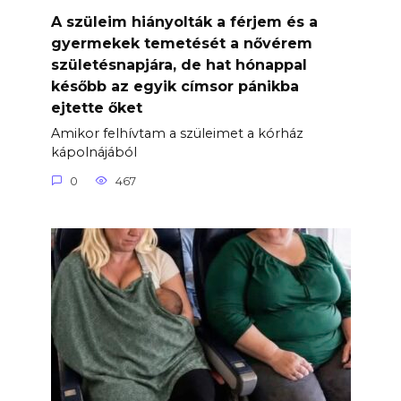
A szüleim hiányolták a férjem és a
gyermekek temetését a nővérem
születésnapjára, de hat hónappal
később az egyik címsor pánikba
ejtette őket
Amikor felhívtam a szüleimet a kórház
kápolnájából
0
467