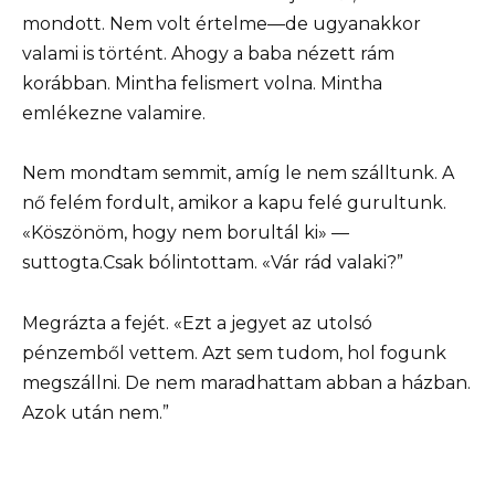
mondott. Nem volt értelme—de ugyanakkor
valami is történt. Ahogy a baba nézett rám
korábban. Mintha felismert volna. Mintha
emlékezne valamire.
Nem mondtam semmit, amíg le nem szálltunk. A
nő felém fordult, amikor a kapu felé gurultunk.
«Köszönöm, hogy nem borultál ki» —
suttogta.Csak bólintottam. «Vár rád valaki?”
Megrázta a fejét. «Ezt a jegyet az utolsó
pénzemből vettem. Azt sem tudom, hol fogunk
megszállni. De nem maradhattam abban a házban.
Azok után nem.”