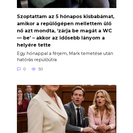
Szoptattam az 5 hónapos kisbabámat,
amikor a repülőgépen mellettem ülő
nő azt mondta, ‘zárja be magát a WC
— be’ – akkor az idősebb lányom a
helyére tette
Egy hónappal a férjem, Mark temetése után
hatórás repülőútra
0
50