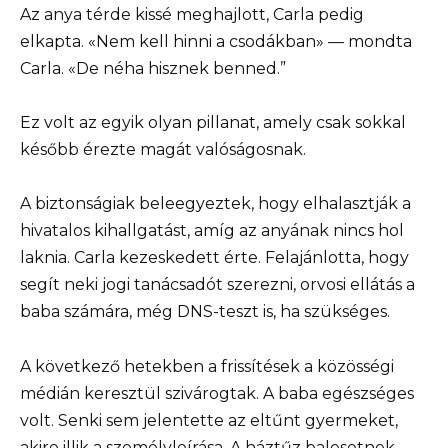
Az anya térde kissé meghajlott, Carla pedig
elkapta. «Nem kell hinni a csodákban» — mondta
Carla. «De néha hisznek benned.”
Ez volt az egyik olyan pillanat, amely csak sokkal
később érezte magát valóságosnak.
A biztonságiak beleegyeztek, hogy elhalasztják a
hivatalos kihallgatást, amíg az anyának nincs hol
laknia. Carla kezeskedett érte. Felajánlotta, hogy
segít neki jogi tanácsadót szerezni, orvosi ellátás a
baba számára, még DNS-teszt is, ha szükséges.
A következő hetekben a frissítések a közösségi
médián keresztül szivárogtak. A baba egészséges
volt. Senki sem jelentette az eltűnt gyermeket,
akire illik a személyleírása. A háztűz balesetnek