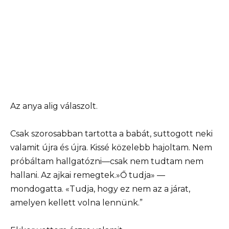
Az anya alig válaszolt.
Csak szorosabban tartotta a babát, suttogott neki
valamit újra és újra. Kissé közelebb hajoltam. Nem
próbáltam hallgatózni—csak nem tudtam nem
hallani. Az ajkai remegtek.»Ő tudja» —
mondogatta. «Tudja, hogy ez nem az a járat,
amelyen kellett volna lennünk.”