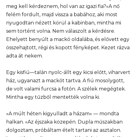
meg kell kérdeznem, hol van az igazi fia?»A nő
felém fordult, majd vissza a babához, aki most
nyugodtan nézett körül a kabinban, mintha mi
sem történt volna. Nem válaszolt a kérdésre.
Ehelyett benyúlt a mackó oldalába, és elővett egy
összehajtott, régi és kopott fényképet. Kezet rázva
adta át nekem.
Egy kisfiú—talán nyolc-állt egy kicsi előtt, viharvert
ház, ugyanazt a mackót tartva. A fiú mosolygott,
de volt valami furcsa a fotón. A szélek megégtek.
Mintha egy tűzből mentették volna ki.
«A múlt héten kigyulladt a házam» — mondta
halkan. «Az éjszaka közepén. Dupla műszakban
dolgoztam, próbáltam ételt tartani az asztalon.