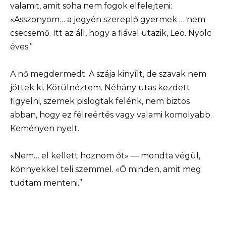
valamit, amit soha nem fogok elfelejteni:
«Asszonyom… a jegyén szereplő gyermek … nem
csecsemő. Itt az áll, hogy a fiával utazik, Leo. Nyolc
éves.”
A nő megdermedt. A szája kinyílt, de szavak nem
jöttek ki. Körülnéztem. Néhány utas kezdett
figyelni, szemek pislogtak felénk, nem biztos
abban, hogy ez félreértés vagy valami komolyabb.
Keményen nyelt.
«Nem… el kellett hoznom őt» — mondta végül,
könnyekkel teli szemmel. «Ő minden, amit meg
tudtam menteni.”