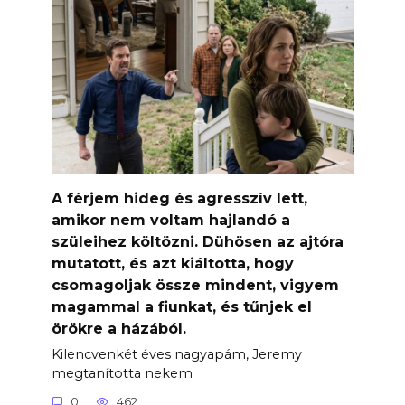
A férjem hideg és agresszív lett,
amikor nem voltam hajlandó a
szüleihez költözni. Dühösen az ajtóra
mutatott, és azt kiáltotta, hogy
csomagoljak össze mindent, vigyem
magammal a fiunkat, és tűnjek el
örökre a házából.
Kilencvenkét éves nagyapám, Jeremy
megtanította nekem
0
462