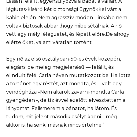
Lassan felállt, egyensúlyozva a babát a vállán. A
légiutas-kísérő két biztonsági ügynökkel várt a
kabin elején. Nem agresszív módon—inkább nem
voltak biztosak abban,hogy mibe sétálnak. A nő
vett egy mély lélegzetet, és lépett előre.De ahogy
elérte őket, valami váratlan történt.
Egy nő az első osztályban-50-es évek közepén,
elegáns, de meleg megjelenésű — felállt, és
elindult felé. Carla néven mutatkozott be. Hallotta
a történet egy részét, azt mondta, és … volt egy
vendégháza.»Nem akarok zavarni-mondta Carla
gyengéden -, de tíz évvel ezelőtt elvesztettem a
lányomat. Felismerem a bánatot, ha látom. És
tudom, mit jelent második esélyt kapni—még
akkor is, ha senki másnak nincs értelme.”