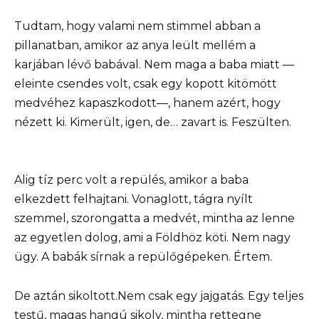
Tudtam, hogy valami nem stimmel abban a
pillanatban, amikor az anya leült mellém a
karjában lévő babával. Nem maga a baba miatt —
eleinte csendes volt, csak egy kopott kitömött
medvéhez kapaszkodott—, hanem azért, hogy
nézett ki. Kimerült, igen, de… zavart is. Feszülten.
Alig tíz perc volt a repülés, amikor a baba
elkezdett felhajtani. Vonaglott, tágra nyílt
szemmel, szorongatta a medvét, mintha az lenne
az egyetlen dolog, ami a Földhöz köti. Nem nagy
ügy. A babák sírnak a repülőgépeken. Értem.
De aztán sikoltott.Nem csak egy jajgatás. Egy teljes
testű, magas hangú sikoly, mintha rettegne