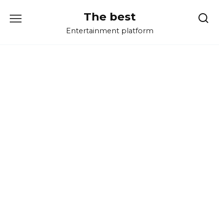
Перейти
The best
к
содержанию
Entertainment platform