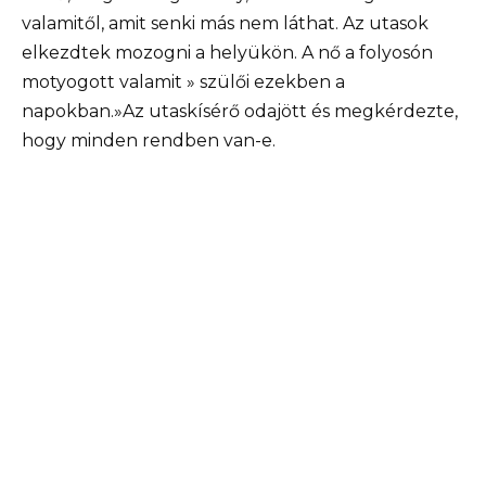
valamitől, amit senki más nem láthat. Az utasok
elkezdtek mozogni a helyükön. A nő a folyosón
motyogott valamit » szülői ezekben a
napokban.»Az utaskísérő odajött és megkérdezte,
hogy minden rendben van-e.