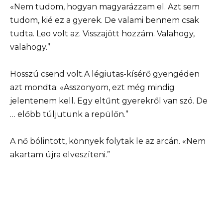
«Nem tudom, hogyan magyarázzam el. Azt sem
tudom, kié ez a gyerek. De valami bennem csak
tudta. Leo volt az. Visszajött hozzám. Valahogy,
valahogy.”
Hosszú csend volt.A légiutas-kísérő gyengéden
azt mondta: «Asszonyom, ezt még mindig
jelentenem kell. Egy eltűnt gyerekről van szó. De
… előbb túljutunk a repülőn.”
A nő bólintott, könnyek folytak le az arcán. «Nem
akartam újra elveszíteni.”