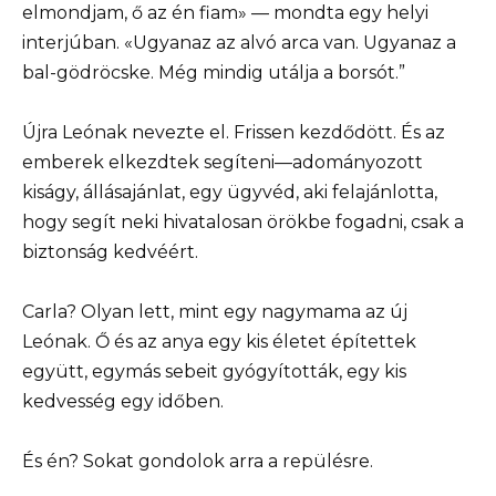
elmondjam, ő az én fiam» — mondta egy helyi
interjúban. «Ugyanaz az alvó arca van. Ugyanaz a
bal-gödröcske. Még mindig utálja a borsót.”
Újra Leónak nevezte el. Frissen kezdődött. És az
emberek elkezdtek segíteni—adományozott
kiságy, állásajánlat, egy ügyvéd, aki felajánlotta,
hogy segít neki hivatalosan örökbe fogadni, csak a
biztonság kedvéért.
Carla? Olyan lett, mint egy nagymama az új
Leónak. Ő és az anya egy kis életet építettek
együtt, egymás sebeit gyógyították, egy kis
kedvesség egy időben.
És én? Sokat gondolok arra a repülésre.