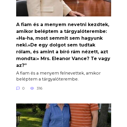
A fiam és a menyem nevetni kezdtek,
amikor beléptem a tárgyalóterembe:
«Ha-ha, most semmit sem hagyunk
neki.»De egy dolgot sem tudtak
rólam, és amint a bíró rám nézett, azt
mondta:» Mrs. Eleanor Vance? Te vagy
az?”
A fiam és a menyem felnevettek, amikor
beléptem a tárgyalóterembe.
0
316