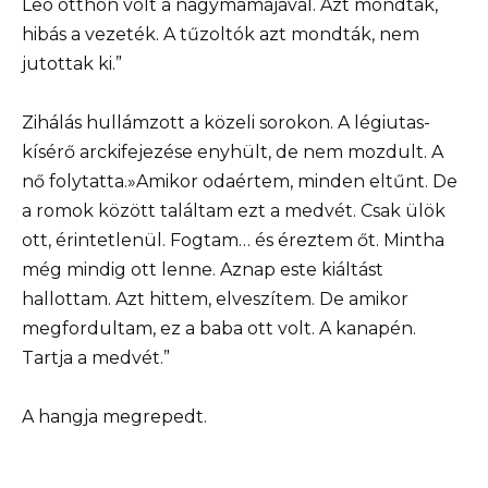
Leo otthon volt a nagymamájával. Azt mondták,
hibás a vezeték. A tűzoltók azt mondták, nem
jutottak ki.”
Zihálás hullámzott a közeli sorokon. A légiutas-
kísérő arckifejezése enyhült, de nem mozdult. A
nő folytatta.»Amikor odaértem, minden eltűnt. De
a romok között találtam ezt a medvét. Csak ülök
ott, érintetlenül. Fogtam… és éreztem őt. Mintha
még mindig ott lenne. Aznap este kiáltást
hallottam. Azt hittem, elveszítem. De amikor
megfordultam, ez a baba ott volt. A kanapén.
Tartja a medvét.”
A hangja megrepedt.