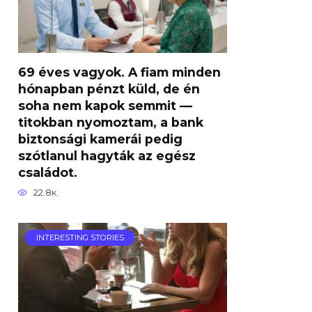
69 éves vagyok. A fiam minden
hónapban pénzt küld, de én
soha nem kapok semmit —
titokban nyomoztam, a bank
biztonsági kamerái pedig
szótlanul hagyták az egész
családot.
22.8к.
INTERESTING STORIES