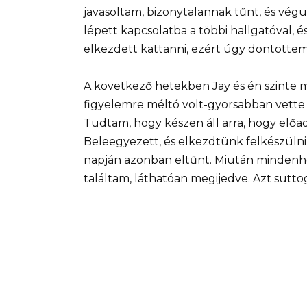
javasoltam, bizonytalannak tűnt, és végü
lépett kapcsolatba a többi hallgatóval,
elkezdett kattanni, ezért úgy döntöttem
A következő hetekben Jay és én szinte 
figyelemre méltó volt-gyorsabban vette 
Tudtam, hogy készen áll arra, hogy előa
Beleegyezett, és elkezdtünk felkészülni
napján azonban eltűnt. Miután mindenh
találtam, láthatóan megijedve. Azt sutto