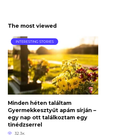
The most viewed
INTERESTING STORIES
Minden héten találtam
Gyermekkesztyűt apám sírján –
egy nap ott találkoztam egy
tinédzserrel
32.3к.