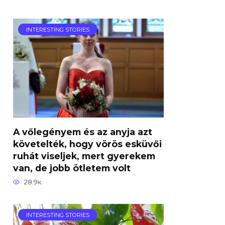
INTERESTING STORIES
A vőlegényem és az anyja azt
követelték, hogy vörös esküvői
ruhát viseljek, mert gyerekem
van, de jobb ötletem volt
28.9к.
INTERESTING STORIES