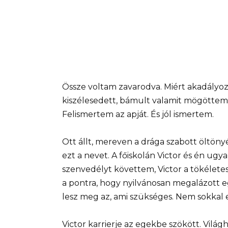
Össze voltam zavarodva. Miért akadályoz
kiszélesedett, bámult valamit mögöttem.
Felismertem az apját. És jól ismertem.
Ott állt, mereven a drága szabott öltön
ezt a nevet. A főiskolán Victor és én u
szenvedélyt követtem, Victor a tökélete
a pontra, hogy nyilvánosan megalázott
lesz meg az, ami szükséges. Nem sokkal
Victor karrierje az egekbe szökött. Világh