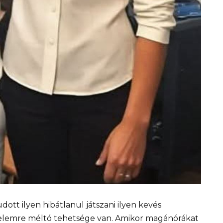
dott ilyen hibátlanul játszani ilyen kevés
gyelemre méltó tehetsége van. Amikor magánórákat