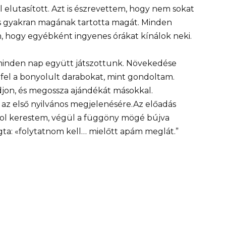
l elutasított. Azt is észrevettem, hogy nem sokat
 és gyakran magának tartotta magát. Minden
, hogy egyébként ingyenes órákat kínálok neki.
minden nap együtt játszottunk. Növekedése
fel a bonyolult darabokat, mint gondoltam.
djon, és megossza ajándékát másokkal.
 az első nyilvános megjelenésére.Az előadás
ol kerestem, végül a függöny mögé bújva
gta: «folytatnom kell… mielőtt apám meglát.”