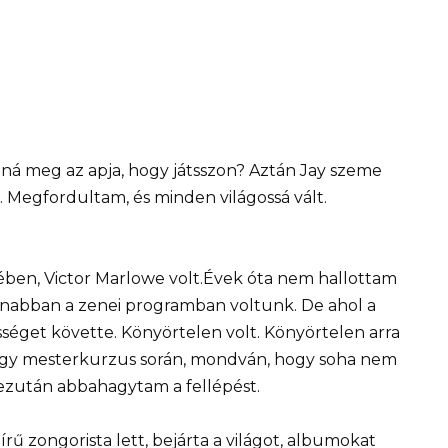
ná meg az apja, hogy játsszon? Aztán Jay szeme
 Megfordultam, és minden világossá vált.
yében, Victor Marlowe volt.Évek óta nem hallottam
gyanabban a zenei programban voltunk. De ahol a
sséget követte. Könyörtelen volt. Könyörtelen arra
 egy mesterkurzus során, mondván, hogy soha nem
 ezután abbahagytam a fellépést.
írű zongorista lett, bejárta a világot, albumokat