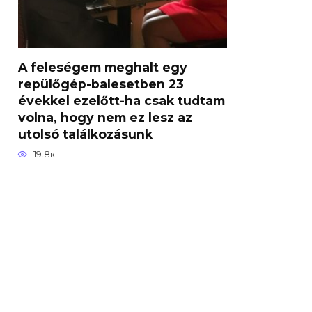
A feleségem meghalt egy
repülőgép-balesetben 23
évekkel ezelőtt-ha csak tudtam
volna, hogy nem ez lesz az
utolsó találkozásunk
19.8к.