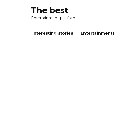
Перейти
The best
к
содержанию
Entertainment platform
Interesting stories
Entertainment