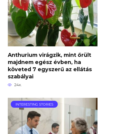
Anthurium virágzik, mint őrült
majdnem egész évben, ha
követed 7 egyszerű az ellátás
szabályai
24к.
INTERESTING STORIES