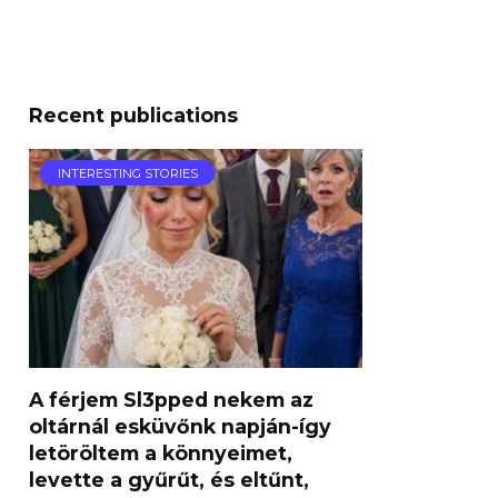
Recent publications
INTERESTING STORIES
A férjem Sl3pped nekem az
oltárnál esküvőnk napján-így
letöröltem a könnyeimet,
levette a gyűrűt, és eltűnt,