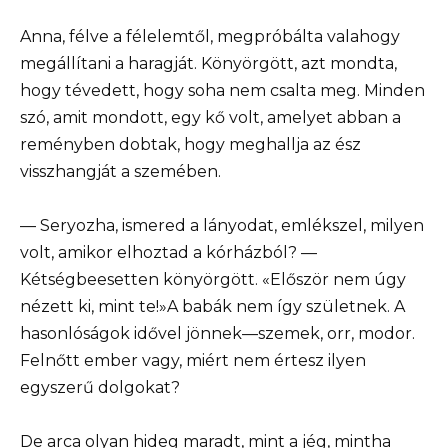
Anna, félve a félelemtől, megpróbálta valahogy
megállítani a haragját. Könyörgött, azt mondta,
hogy tévedett, hogy soha nem csalta meg. Minden
szó, amit mondott, egy kő volt, amelyet abban a
reményben dobtak, hogy meghallja az ész
visszhangját a szemében.
— Seryozha, ismered a lányodat, emlékszel, milyen
volt, amikor elhoztad a kórházból? —
Kétségbeesetten könyörgött. «Először nem úgy
nézett ki, mint te!»A babák nem így születnek. A
hasonlóságok idővel jönnek—szemek, orr, modor.
Felnőtt ember vagy, miért nem értesz ilyen
egyszerű dolgokat?
De arca olyan hideg maradt, mint a jég, mintha