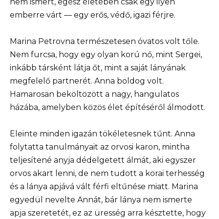
nem ismert, egész életében csak egy ilyen
emberre várt — egy erős, védő, igazi férjre.
Marina Petrovna természetesen óvatos volt tőle.
Nem furcsa, hogy egy olyan korú nő, mint Sergei,
inkább társként látja őt, mint a saját lányának
megfelelő partnerét. Anna boldog volt.
Hamarosan beköltözött a nagy, hangulatos
házába, amelyben közös élet építéséről álmodott.
Eleinte minden igazán tökéletesnek tűnt. Anna
folytatta tanulmányait az orvosi karon, mintha
teljesítené anyja dédelgetett álmát, aki egyszer
orvos akart lenni, de nem tudott a korai terhesség
és a lánya apjává vált férfi eltűnése miatt. Marina
egyedül nevelte Annát, bár lánya nem ismerte
apja szeretetét, ez az üresség arra késztette, hogy