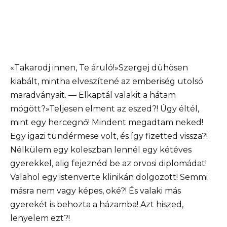
«Takarodj innen, Te áruló!»Szergej dühösen
kiabált, mintha elveszítené az emberiség utolsó
maradványait. — Elkaptál valakit a hátam
mögött?»Teljesen elment az eszed?! Úgy éltél,
mint egy hercegnő! Mindent megadtam neked!
Egy igazi tündérmese volt, és így fizetted vissza?!
Nélkülem egy koleszban lennél egy kétéves
gyerekkel, alig fejeznéd be az orvosi diplomádat!
Valahol egy istenverte klinikán dolgozott! Semmi
másra nem vagy képes, oké?! És valaki más
gyerekét is behozta a házamba! Azt hiszed,
lenyelem ezt?!