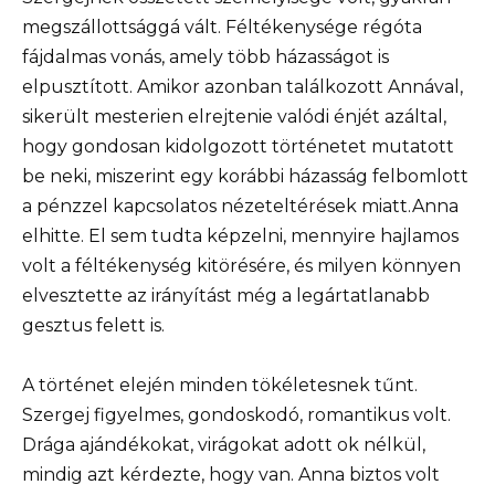
megszállottsággá vált. Féltékenysége régóta
fájdalmas vonás, amely több házasságot is
elpusztított. Amikor azonban találkozott Annával,
sikerült mesterien elrejtenie valódi énjét azáltal,
hogy gondosan kidolgozott történetet mutatott
be neki, miszerint egy korábbi házasság felbomlott
a pénzzel kapcsolatos nézeteltérések miatt.Anna
elhitte. El sem tudta képzelni, mennyire hajlamos
volt a féltékenység kitörésére, és milyen könnyen
elvesztette az irányítást még a legártatlanabb
gesztus felett is.
A történet elején minden tökéletesnek tűnt.
Szergej figyelmes, gondoskodó, romantikus volt.
Drága ajándékokat, virágokat adott ok nélkül,
mindig azt kérdezte, hogy van. Anna biztos volt