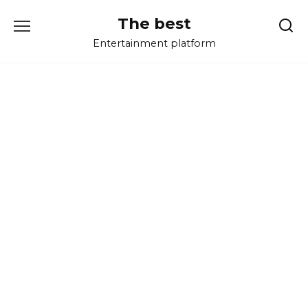
Перейти
The best
к
содержанию
Entertainment platform