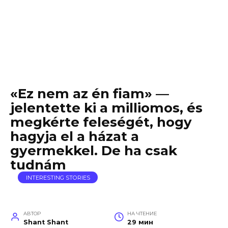
«Ez nem az én fiam» —
jelentette ki a milliomos, és
megkérte feleségét, hogy
hagyja el a házat a
gyermekkel. De ha csak
tudnám
INTERESTING STORIES
АВТОР
НА ЧТЕНИЕ
Shant Shant
29 мин