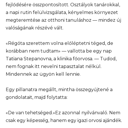
fejlődésére összpontosított. Osztályok tanárokkal,
a napi rutin felülvizsgálata, kényelmes környezet
megteremtése az otthoni tanuláshoz — mindez új
valóságának részévé vált.
«Régóta szerettem volna előléptetni téged, de
korábban nem tudtam» — vallotta be egy nap
Tatiana Stepanovna, a klinika főorvosa. — Tudod,
nem fognak itt nevelni tapasztalat nélkül.
Mindennek az ügyön kell lennie.
Egy pillanatra megállt, mintha összegyűjtené a
gondolatait, majd folytatta:
«De van tehetséged.»Ez azonnal nyilvánvaló. Nem
csak egy képesség, hanem egy igazi orvosi ajándék.