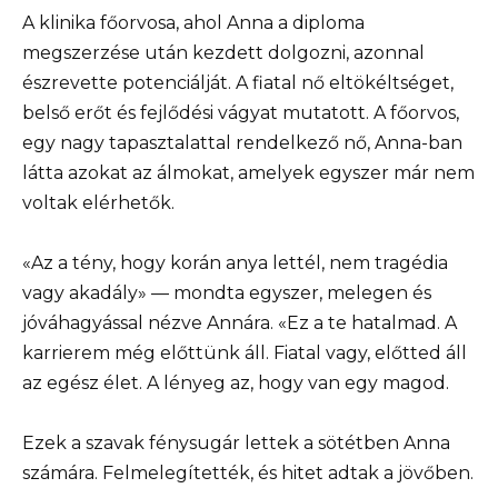
A klinika főorvosa, ahol Anna a diploma
megszerzése után kezdett dolgozni, azonnal
észrevette potenciálját. A fiatal nő eltökéltséget,
belső erőt és fejlődési vágyat mutatott. A főorvos,
egy nagy tapasztalattal rendelkező nő, Anna-ban
látta azokat az álmokat, amelyek egyszer már nem
voltak elérhetők.
«Az a tény, hogy korán anya lettél, nem tragédia
vagy akadály» — mondta egyszer, melegen és
jóváhagyással nézve Annára. «Ez a te hatalmad. A
karrierem még előttünk áll. Fiatal vagy, előtted áll
az egész élet. A lényeg az, hogy van egy magod.
Ezek a szavak fénysugár lettek a sötétben Anna
számára. Felmelegítették, és hitet adtak a jövőben.