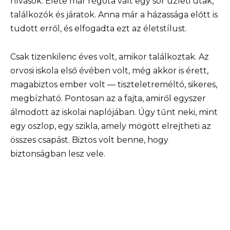
hívások. Élete már régóta vált egy sor üzleti utak,
találkozók és járatok. Anna már a házassága előtt is
tudott erről, és elfogadta ezt az életstílust.
Csak tizenkilenc éves volt, amikor találkoztak. Az
orvosi iskola első évében volt, még akkor is érett,
magabiztos ember volt — tiszteletreméltó, sikeres,
megbízható. Pontosan az a fajta, amiről egyszer
álmodott az iskolai naplójában. Úgy tűnt neki, mint
egy oszlop, egy szikla, amely mögött elrejtheti az
összes csapást. Biztos volt benne, hogy
biztonságban lesz vele.