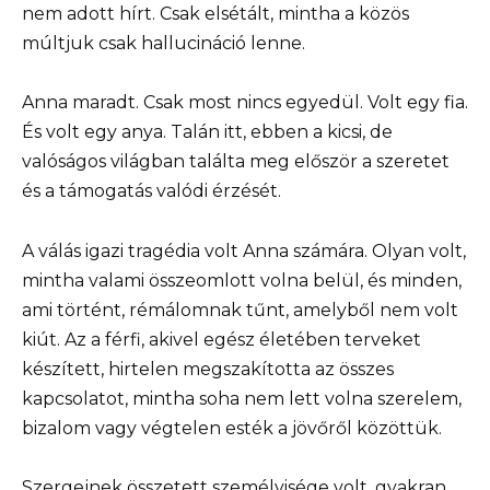
nem adott hírt. Csak elsétált, mintha a közös
múltjuk csak hallucináció lenne.
Anna maradt. Csak most nincs egyedül. Volt egy fia.
És volt egy anya. Talán itt, ebben a kicsi, de
valóságos világban találta meg először a szeretet
és a támogatás valódi érzését.
A válás igazi tragédia volt Anna számára. Olyan volt,
mintha valami összeomlott volna belül, és minden,
ami történt, rémálomnak tűnt, amelyből nem volt
kiút. Az a férfi, akivel egész életében terveket
készített, hirtelen megszakította az összes
kapcsolatot, mintha soha nem lett volna szerelem,
bizalom vagy végtelen esték a jövőről közöttük.
Szergejnek összetett személyisége volt, gyakran