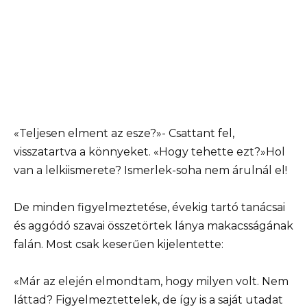
«Teljesen elment az esze?»- Csattant fel,
visszatartva a könnyeket. «Hogy tehette ezt?»Hol
van a lelkiismerete? Ismerlek-soha nem árulnál el!
De minden figyelmeztetése, évekig tartó tanácsai
és aggódó szavai összetörtek lánya makacsságának
falán. Most csak keserűen kijelentette:
«Már az elején elmondtam, hogy milyen volt. Nem
láttad? Figyelmeztettelek, de így is a saját utadat