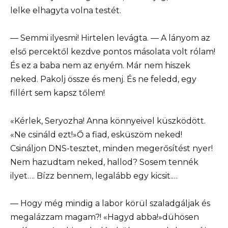
lelke elhagyta volna testét.
— Semmi ilyesmi! Hirtelen levágta. — A lányom az
első percektől kezdve pontos másolata volt rólam!
És ez a baba nem az enyém. Már nem hiszek
neked. Pakolj össze és menj. És ne feledd, egy
fillért sem kapsz tőlem!
«Kérlek, Seryozha! Anna könnyeivel küszködött.
«Ne csináld ezt!»Ő a fiad, esküszöm neked!
Csináljon DNS-tesztet, minden megerősítést nyer!
Nem hazudtam neked, hallod? Sosem tennék
ilyet…. Bízz bennem, legalább egy kicsit.…
— Hogy még mindig a labor körül szaladgáljak és
megalázzam magam?! «Hagyd abba!»dühösen