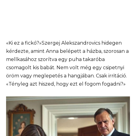
«Ki ez a fickó?»Szergej Alekszandrovics hidegen
kérdezte, amint Anna belépett a házba, szorosan a
mellkasához szorítva egy puha takaróba
csomagolt kis babát. Nem volt még egy csipetnyi
öröm vagy meglepetés a hangjában. Csak irritáció.
«Tényleg azt hiszed, hogy ezt el fogom fogadni?»