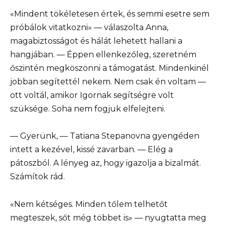
«Mindent tökéletesen értek, és semmi esetre sem
próbálok vitatkozni» — válaszolta Anna,
magabiztosságot és hálát lehetett hallani a
hangjában. — Éppen ellenkezőleg, szeretném
őszintén megköszönni a támogatást. Mindenkinél
jobban segítettél nekem. Nem csak én voltam —
ott voltál, amikor Igornak segítségre volt
szüksége. Soha nem fogjuk elfelejteni.
— Gyerünk, — Tatiana Stepanovna gyengéden
intett a kezével, kissé zavarban. — Elég a
pátoszból. A lényeg az, hogy igazolja a bizalmát.
Számítok rád.
«Nem kétséges. Minden tőlem telhetőt
megteszek, sőt még többet is» — nyugtatta meg