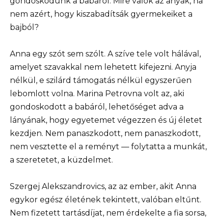
gondoskodunk a babáról. Mire valók az anyák, ha
nem azért, hogy kiszabadítsák gyermekeiket a
bajból?
Anna egy szót sem szólt. A szíve tele volt hálával,
amelyet szavakkal nem lehetett kifejezni. Anyja
nélkül, e szilárd támogatás nélkül egyszerűen
lebomlott volna. Marina Petrovna volt az, aki
gondoskodott a babáról, lehetőséget adva a
lányának, hogy egyetemet végezzen és új életet
kezdjen. Nem panaszkodott, nem panaszkodott,
nem vesztette el a reményt — folytatta a munkát,
a szeretetet, a küzdelmet.
Szergej Alekszandrovics, az az ember, akit Anna
egykor egész életének tekintett, valóban eltűnt.
Nem fizetett tartásdíjat, nem érdekelte a fia sorsa,