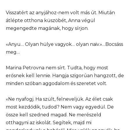
Visszatért az anyjához-nem volt más út. Miután
átlépte otthona küszöbét, Anna végül
megengedte magának, hogy sírjon.
«Anyu… Olyan hülye vagyok… olyan naiv.»…Bocsáss
meg…
Marina Petrovna nem sírt. Tudta, hogy most
erősnek kell lennie. Hangja szigorúan hangzott, de
minden szóban aggodalom és szeretet volt.
«Ne nyafogj. Ha szült, felneveljük. Az élet csak
most kezdődik, tudod? Nem vagy egyedül. De
össze kell szedned magad. Ne merészeld
otthagyni az iskolát. Segítek, majd mi