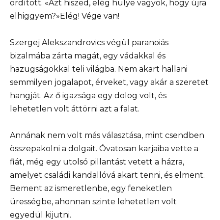
ordított. «Azt hiszed, elég hülye vagyok, hogy újra
elhiggyem?»Elég! Vége van!
Szergej Alekszandrovics végül paranoiás
bizalmába zárta magát, egy vádakkal és
hazugságokkal teli világba. Nem akart hallani
semmilyen jogalapot, érveket, vagy akár a szeretet
hangját. Az ő igazsága egy dolog volt, és
lehetetlen volt áttörni azt a falat.
Annának nem volt más választása, mint csendben
összepakolni a dolgait. Óvatosan karjaiba vette a
fiát, még egy utolsó pillantást vetett a házra,
amelyet családi kandallóvá akart tenni, és elment.
Bement az ismeretlenbe, egy feneketlen
ürességbe, ahonnan szinte lehetetlen volt
egyedül kijutni.