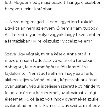
lett. Megdermedt, majd beszélt, hangja élesebben
hangzott, mint korábban.
— Nézd meg magad — nem egyetlen funkció!
Egyáltalán nem az enyém! Ő nem a fiam, tudod?!
Azt hiszed, olyan hülye vagyok, hogy hiszek ebben
a fantáziában? Mire készülsz? Viccelsz velem?
Szavai úgy vágtak, mint a kések. Anna ott állt,
mozdulni sem tudott, szíve valahol a torkában
dobogott, feje zümmögött a félelemtől és a
fájdalomtól. Nem tudta elhinni, hogy az a férfi,
akiben teljes szívéből bízott, képes volt árulással
gyanúsítani. Végül is teljesen szerette őt. Mindent
feladtam érte: a karrieremet, az álmaimat, a régi
életemet. Fő célja az volt, hogy gyermekét szülje,
családot adjon neki. És most… úgy szidta, mint egy