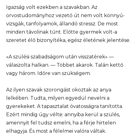
Igazság volt ezekben a szavakban. Az
orvostudományhoz vezető út nem volt könnyű-
vizsgák, tanfolyamok, állandó stressz. De most
minden távolinak tűnt. Előtte gyermek volt-a
szeretet élő bizonyítéka, egész életének jelentése.
«A szülési szabadságom után visszatérek» —
válaszolta halkan. — Többet akarok. Talán kettő
vagy három. Időre van szükségem.
Az ilyen szavak szorongást okoztak az anya
lelkében. Tudta, milyen egyedül nevelni a
gyerekeket. A tapasztalat óvatosságra tanította.
Ezért mindig úgy vélte: annyiba kerül a szülés,
amennyit fel tudsz emelni, ha a férje hirtelen
elhagyja. És most a félelmei valóra váltak.