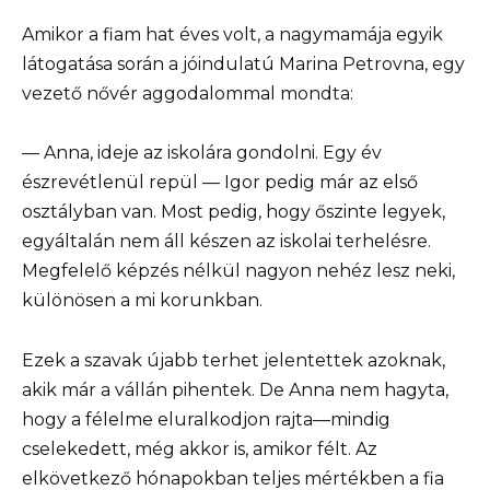
Amikor a fiam hat éves volt, a nagymamája egyik
látogatása során a jóindulatú Marina Petrovna, egy
vezető nővér aggodalommal mondta:
— Anna, ideje az iskolára gondolni. Egy év
észrevétlenül repül — Igor pedig már az első
osztályban van. Most pedig, hogy őszinte legyek,
egyáltalán nem áll készen az iskolai terhelésre.
Megfelelő képzés nélkül nagyon nehéz lesz neki,
különösen a mi korunkban.
Ezek a szavak újabb terhet jelentettek azoknak,
akik már a vállán pihentek. De Anna nem hagyta,
hogy a félelme eluralkodjon rajta—mindig
cselekedett, még akkor is, amikor félt. Az
elkövetkező hónapokban teljes mértékben a fia