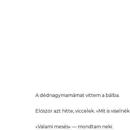
A dédnagymamámat vittem a bálba.
Először azt hitte, viccelek. «Mit is visel
«Valami mesés» — mondtam neki.