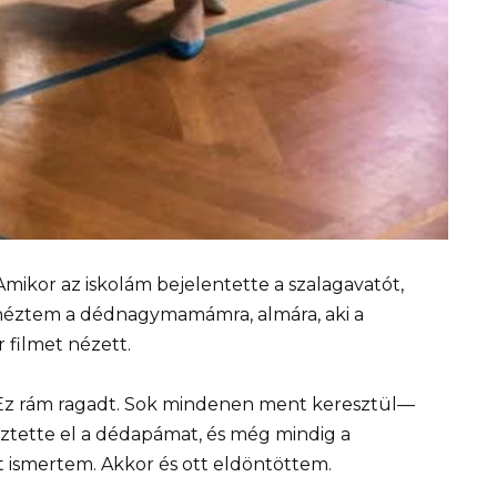
ikor az iskolám bejelentette a szalagavatót,
ánéztem a dédnagymamámra, almára, aki a
r filmet nézett.
Ez rám ragadt. Sok mindenen ment keresztül—
esztette el a dédapámat, és még mindig a
t ismertem. Akkor és ott eldöntöttem.