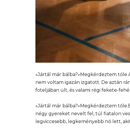
«Jártál már bálba?»Megkérdeztem tőle.Am
nem voltam igazán izgatott. De aztán r
foteljában ült, és valami régi fekete-fehé
«Jártál már bálba?»Megkérdeztem tőle.
négy gyereket nevelt fel, túl fiatalon v
legviccesebb, legkeményebb nő lett, aki