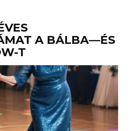
 ÉVES
MAT A BÁLBA—ÉS
OW-T