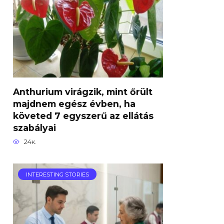
Anthurium virágzik, mint őrült
majdnem egész évben, ha
követed 7 egyszerű az ellátás
szabályai
24к.
INTERESTING STORIES