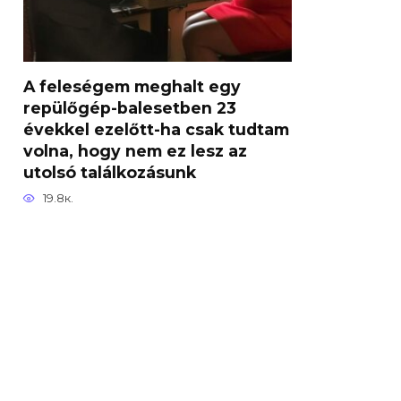
A feleségem meghalt egy
repülőgép-balesetben 23
évekkel ezelőtt-ha csak tudtam
volna, hogy nem ez lesz az
utolsó találkozásunk
19.8к.