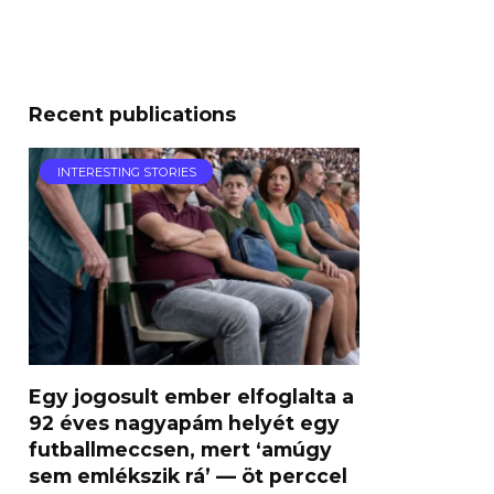
Recent publications
INTERESTING STORIES
Egy jogosult ember elfoglalta a
92 éves nagyapám helyét egy
futballmeccsen, mert ‘amúgy
sem emlékszik rá’ — öt perccel