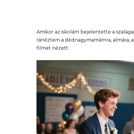
Amikor az iskolám bejelentette a szalaga
ránéztem a dédnagymamámra, almára, aki 
filmet nézett.