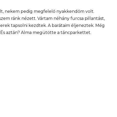
volt, nekem pedig megfelelő nyakkendőm volt.
zem ránk nézett. Vártam néhány furcsa pillantást,
erek tapsolni kezdtek. A barátaim éljeneztek. Még
t.És aztán? Alma megütötte a táncparkettet.