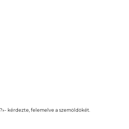
nék?»- kérdezte, felemelve a szemöldökét.