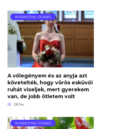
INTERESTING STORIES
A vőlegényem és az anyja azt
követelték, hogy vörös esküvői
ruhát viseljek, mert gyerekem
van, de jobb ötletem volt
28.9к.
INTERESTING STORIES