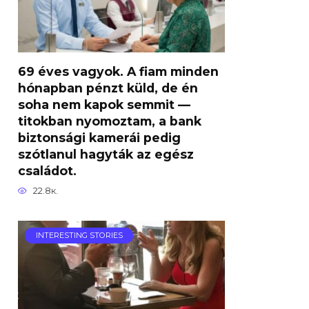
69 éves vagyok. A fiam minden
hónapban pénzt küld, de én
soha nem kapok semmit —
titokban nyomoztam, a bank
biztonsági kamerái pedig
szótlanul hagyták az egész
családot.
22.8к.
INTERESTING STORIES