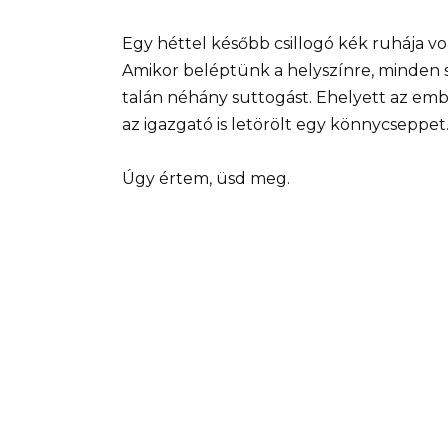
Egy héttel később csillogó kék ruhája 
Amikor beléptünk a helyszínre, minden s
talán néhány suttogást. Ehelyett az emb
az igazgató is letörölt egy könnycseppe
Úgy értem, üsd meg.