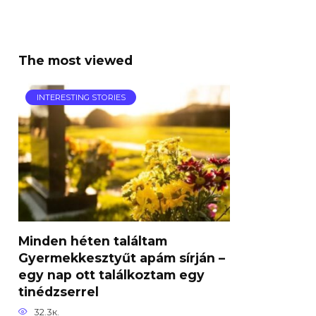
The most viewed
INTERESTING STORIES
Minden héten találtam
Gyermekkesztyűt apám sírján –
egy nap ott találkoztam egy
tinédzserrel
32.3к.