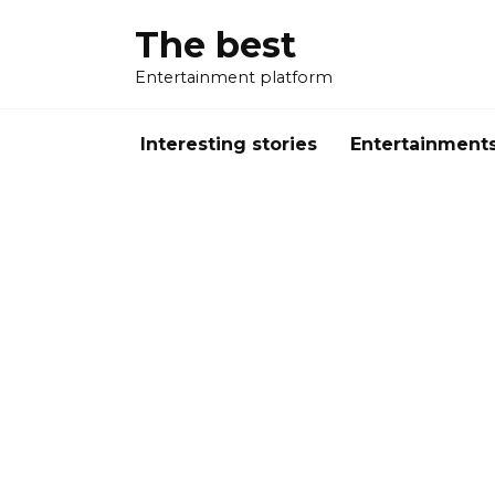
Перейти
The best
к
содержанию
Entertainment platform
Interesting stories
Entertainment