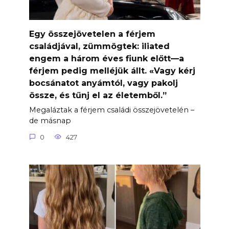
Egy összejövetelen a férjem
családjával, zümmögtek: iliated
engem a három éves fiunk előtt—a
férjem pedig melléjük állt. «Vagy kérj
bocsánatot anyámtól, vagy pakolj
össze, és tűnj el az életemből.”
Megaláztak a férjem családi összejövetelén –
de másnap
0
427