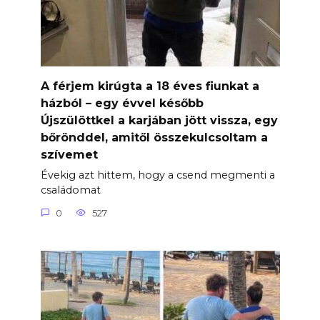
A férjem kirúgta a 18 éves fiunkat a
házból – egy évvel később
Újszülöttkel a karjában jött vissza, egy
bőrönddel, amitől összekulcsoltam a
szívemet
Évekig azt hittem, hogy a csend megmenti a
családomat
0
527