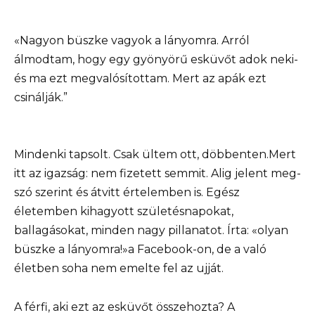
«Nagyon büszke vagyok a lányomra. Arról
álmodtam, hogy egy gyönyörű esküvőt adok neki-
és ma ezt megvalósítottam. Mert az apák ezt
csinálják.”
Mindenki tapsolt. Csak ültem ott, döbbenten.Mert
itt az igazság: nem fizetett semmit. Alig jelent meg-
szó szerint és átvitt értelemben is. Egész
életemben kihagyott születésnapokat,
ballagásokat, minden nagy pillanatot. Írta: «olyan
büszke a lányomra!»a Facebook-on, de a való
életben soha nem emelte fel az ujját.
A férfi, aki ezt az esküvőt összehozta? A