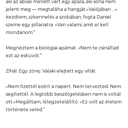
aki az ablak mellett várt egy apára, aki soha nem
jelent meg — megtalálta a hangját.»Valójában …»
kezdtem, szkennelés a szobában, fogta Daniel
szeme egy pillanatra. «Van valami, amit el kell
mondanom.”
Megnéztem a biológiai apámat. «Nem te csináltad
ezt az esküvőt.”
Zihál. Egy zörej. Valaki elejtett egy villát.
«Nem fizettél ezért a napért. Nem tervezted. Nem
segítettél. A legtöbb beszélgetésben nem is voltál
ott.»Megálltam, lélegzetelállító. «Ez volt az életem
története veled.”