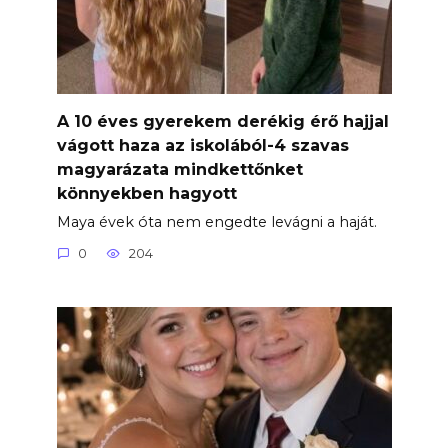
A 10 éves gyerekem derékig érő hajjal
vágott haza az iskolából-4 szavas
magyarázata mindkettőnket
könnyekben hagyott
Maya évek óta nem engedte levágni a haját.
0
204