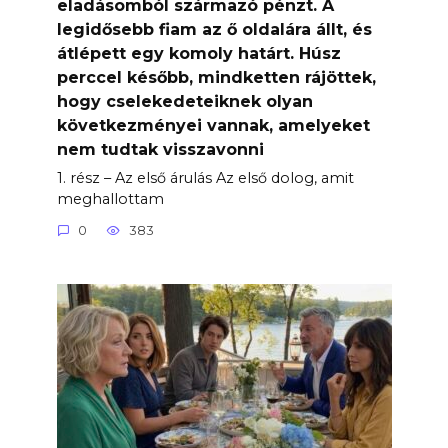
eladásomból származó pénzt. A
legidősebb fiam az ő oldalára állt, és
átlépett egy komoly határt. Húsz
perccel később, mindketten rájöttek,
hogy cselekedeteiknek olyan
következményei vannak, amelyeket
nem tudtak visszavonni
1. rész – Az első árulás Az első dolog, amit
meghallottam
0
383