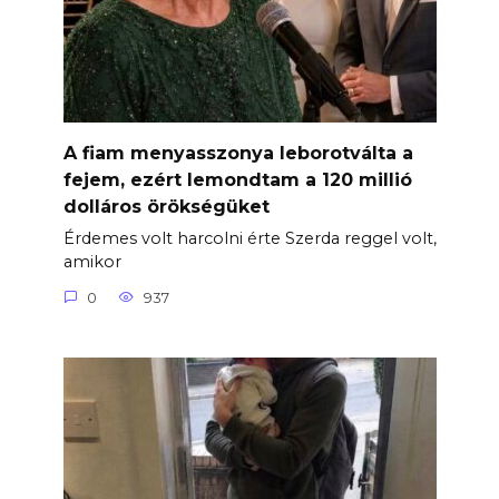
A fiam menyasszonya leborotválta a
fejem, ezért lemondtam a 120 millió
dolláros örökségüket
Érdemes volt harcolni érte Szerda reggel volt,
amikor
0
937