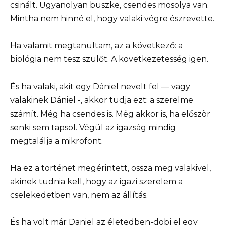
csinált. Ugyanolyan büszke, csendes mosolya van.
Mintha nem hinné el, hogy valaki végre észrevette.
Ha valamit megtanultam, az a következő: a
biológia nem tesz szülőt. A következetesség igen.
És ha valaki, akit egy Dániel nevelt fel — vagy
valakinek Dániel -, akkor tudja ezt: a szerelme
számít. Még ha csendes is. Még akkor is, ha először
senki sem tapsol. Végül az igazság mindig
megtalálja a mikrofont.
Ha ez a történet megérintett, ossza meg valakivel,
akinek tudnia kell, hogy az igazi szerelem a
cselekedetben van, nem az állítás.
És ha volt már Daniel az életedben-dobj el egy