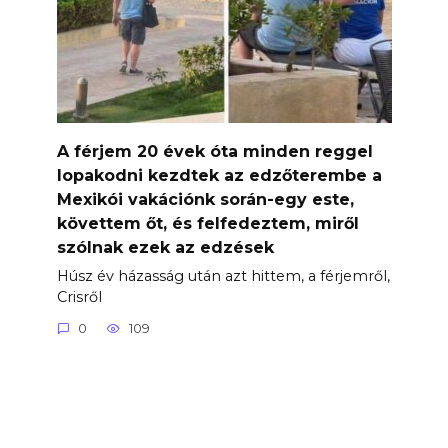
A férjem 20 évek óta minden reggel
lopakodni kezdtek az edzőterembe a
Mexikói vakációnk során-egy este,
követtem őt, és felfedeztem, miről
szólnak ezek az edzések
Húsz év házasság után azt hittem, a férjemről,
Crisről
0
109