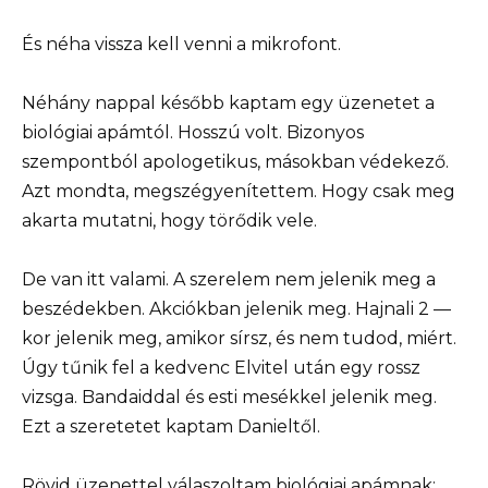
És néha vissza kell venni a mikrofont.
Néhány nappal később kaptam egy üzenetet a
biológiai apámtól. Hosszú volt. Bizonyos
szempontból apologetikus, másokban védekező.
Azt mondta, megszégyenítettem. Hogy csak meg
akarta mutatni, hogy törődik vele.
De van itt valami. A szerelem nem jelenik meg a
beszédekben. Akciókban jelenik meg. Hajnali 2 —
kor jelenik meg, amikor sírsz, és nem tudod, miért.
Úgy tűnik fel a kedvenc Elvitel után egy rossz
vizsga. Bandaiddal és esti mesékkel jelenik meg.
Ezt a szeretetet kaptam Danieltől.
Rövid üzenettel válaszoltam biológiai apámnak: