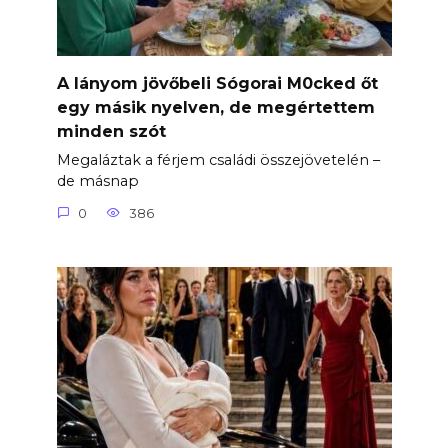
A lányom jövőbeli Sógorai M0cked őt
egy másik nyelven, de megértettem
minden szót
Megaláztak a férjem családi összejövetelén –
de másnap
0
386