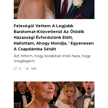
Feleségül Vettem A Legjobb
Barátomat-Közvetlenül Az Ötödik
Házassági Évfordulónk Előtt,
Hallottam, Ahogy Mondja, ‘ Egyenesen
A Csapdámba Sétált
Azt hittem, hogy korábban érek haza, hogy
meglepjem
0
148