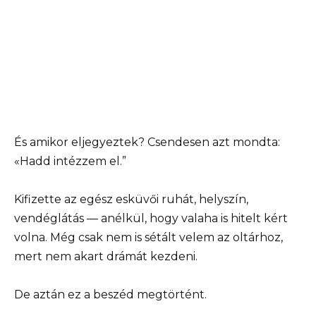
És amikor eljegyeztek? Csendesen azt mondta:
«Hadd intézzem el.”
Kifizette az egész esküvői ruhát, helyszín,
vendéglátás — anélkül, hogy valaha is hitelt kért
volna. Még csak nem is sétált velem az oltárhoz,
mert nem akart drámát kezdeni.
De aztán ez a beszéd megtörtént.