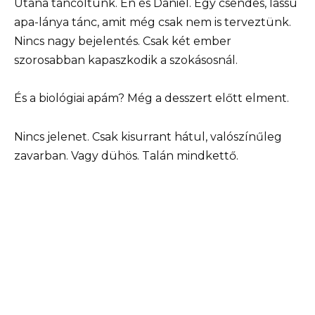
Utána táncoltunk. Én és Daniel. Egy csendes, lassú
apa-lánya tánc, amit még csak nem is terveztünk.
Nincs nagy bejelentés. Csak két ember
szorosabban kapaszkodik a szokásosnál.
És a biológiai apám? Még a desszert előtt elment.
Nincs jelenet. Csak kisurrant hátul, valószínűleg
zavarban. Vagy dühös. Talán mindkettő.