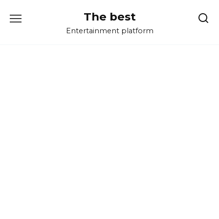
Перейти
The best
к
содержанию
Entertainment platform