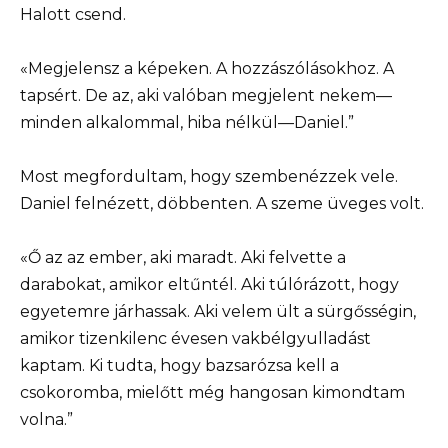
Halott csend.
«Megjelensz a képeken. A hozzászólásokhoz. A
tapsért. De az, aki valóban megjelent nekem—
minden alkalommal, hiba nélkül—Daniel.”
Most megfordultam, hogy szembenézzek vele.
Daniel felnézett, döbbenten. A szeme üveges volt.
«Ő az az ember, aki maradt. Aki felvette a
darabokat, amikor eltűntél. Aki túlórázott, hogy
egyetemre járhassak. Aki velem ült a sürgősségin,
amikor tizenkilenc évesen vakbélgyulladást
kaptam. Ki tudta, hogy bazsarózsa kell a
csokoromba, mielőtt még hangosan kimondtam
volna.”