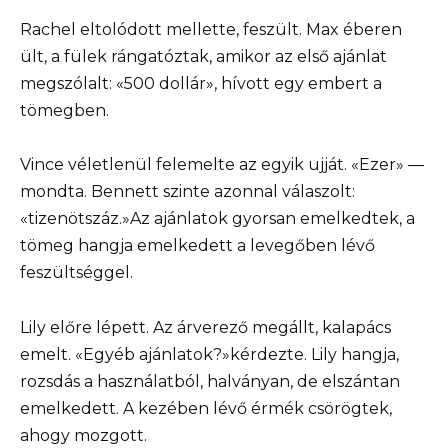
Rachel eltolódott mellette, feszült. Max éberen
ült, a fülek rángatóztak, amikor az első ajánlat
megszólalt: «500 dollár», hívott egy embert a
tömegben.
Vince véletlenül felemelte az egyik ujját. «Ezer» —
mondta. Bennett szinte azonnal válaszolt:
«tizenötszáz.»Az ajánlatok gyorsan emelkedtek, a
tömeg hangja emelkedett a levegőben lévő
feszültséggel.
Lily előre lépett. Az árverező megállt, kalapács
emelt. «Egyéb ajánlatok?»kérdezte. Lily hangja,
rozsdás a használatból, halványan, de elszántan
emelkedett. A kezében lévő érmék csörögtek,
ahogy mozgott.