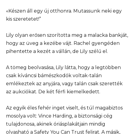
«Készen áll egy új otthonra. Mutassunk neki egy
kis szeretetet!”
Lily olyan erősen szorította meg a malacka bankját,
hogy az üveg a kezébe vájt. Rachel gyengéden
pihentette a kezét a vállán, de Lily szélű el.
A tömeg beolvasása, Lily látta, hogy a legtöbben
csak kíváncsi bámészkodók voltak-talán
emlékeztek az anyjára, vagy talán csak szerették
az aukciókat. De két férfi kiemelkedett.
Az egyik éles fehér inget viselt, és túl magabiztos
mosolya volt: Vince Harding, a biztonsági cég
tulajdonosa, akinek óriásplakátjain mindig
olvasható a Safety You Can Trust felirat. A másik,