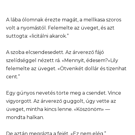
A lába ólomnak érezte magát, a mellkasa szoros
volt a nyomástól. Felemelte az üveget, és azt
suttogta: «licitálni akarok.”
A szoba elcsendesedett. Az árverező fájó
szelídséggel nézett rá. «Mennyit, édesem?»Lily
felemelte az üveget. «Ötvenkét dollár és tizenhat
cent.”
Egy gúnyos nevetés törte meg a csendet. Vince
vigyorgott. Az árverező guggolt, úgy vette az
üveget, mintha kincs lenne. «Köszönöm» —
mondta halkan.
De aztán megrázta a fejét. «Ez nem elég.”