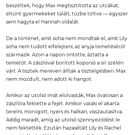
beszéltek, hogy Max megtisztította az utcákat,
eltűnt gyermekeket talált, tűzbe töltve — egyszer
sem hagyta el Hannah oldalát.
De a történet, amit soha nem mondtak el, amit Lily
soha nem tudott elfelejteni, az anyja temetéséről
származik. Azon a napon öntötte, áztatta a
temetőt. A zászlóval borított koporsó a sír szélén
várt. A tisztek mereven álltak a tisztelgésben. Max
nem mozdult, nem adott ki hangot.
Amikor az utolsó imát elolvasták, Max óvatosan a
zászlóra fektette a fejét. Amikor valaki el akarta
terelni, morogott, nyers és halkan, visszautasítva.
Addig maradt, amíg az utolsó szennyeződést le
nem fektették. Ezután hazasétált Lily és Rachel