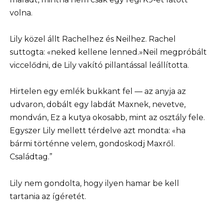
volna.
Lily közel állt Rachelhez és Neilhez. Rachel
suttogta: «neked kellene lenned.»Neil megpróbált
viccelődni, de Lily vakító pillantással leállította.
Hirtelen egy emlék bukkant fel — az anyja az
udvaron, dobált egy labdát Maxnek, nevetve,
mondván, Ez a kutya okosabb, mint az osztály fele.
Egyszer Lily mellett térdelve azt mondta: «ha
bármi történne velem, gondoskodj Maxről.
Családtag.”
Lily nem gondolta, hogy ilyen hamar be kell
tartania az ígéretét.