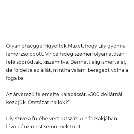
Olyan éhséggel figyelték Maxet, hogy Lily gyomra
lemorzsolódott. Vince hideg szemei folyamatosan
felé sodródtak, kiszámítva. Bennett alig ismerte el,
de földelte az állát, mintha valami beragadt volna a
fogaiba.
Az árverező felemelte kalapácsát. «500 dollárnál
kezdjük. Ötszázat hallok?”
Lily szíve a fülébe vert. Ötszáz. A hátizsákjában
lévő pénz most semminek tűnt.