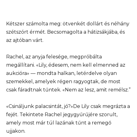
Kétszer számolta meg: ötvenkét dollárt és néhány
szétszórt érmét. Becsomagolta a hátizsákjába, és
az ajtóban várt.
Rachel, az anyja felesége, megpróbálta
megállítani. «Lily, édesem, nem kell elmenned az
aukcióra» — mondta halkan, letérdelve olyan
szemekkel, amelyek régen ragyogtak, de most
csak fáradtnak tűntek. «Nem az lesz, amit remélsz.”
«Csináljunk palacsintát, jó?»De Lily csak megrázta a
fejét. Tekintete Rachel jegygyűrűjére szorult,
amely most már túl lazának tűnt a remegő
ujjakon.