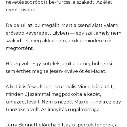
nevetés sodródott be-furcsa, elszakadt. Az élet
ment tovább.
De belül, az idő megállt. Mert a csend alatt valami
erősebb keveredett Lilyben — egy szál, amely nem
szakadt el, még akkor sem, amikor minden más
megtörtént.
Hűség volt. Egy kötelék, amit a tömegből senki
sem érthet meg teljesen-kivéve őt és Maxet.
A licitálás feszült lett, szürreális. Vince hátradőlt,
minden új számmal megpöckölte a kezét,
unfazed, levált. Nem is nézett Maxre — neki ez egy
tranzakció volt. Az irányítás rugalmassága.
Jerry Bennett előrehajolt, az ujjpercek fehérek, a