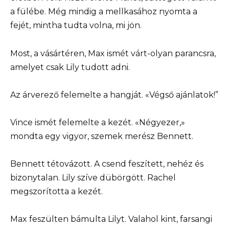
a fülébe. Még mindig a mellkasához nyomta a
fejét, mintha tudta volna, mi jön.
Most, a vásártéren, Max ismét várt-olyan parancsra,
amelyet csak Lily tudott adni.
Az árverező felemelte a hangját. «Végső ajánlatok!”
Vince ismét felemelte a kezét. «Négyezer,»
mondta egy vigyor, szemek merész Bennett.
Bennett tétovázott. A csend feszített, nehéz és
bizonytalan. Lily szíve dübörgött. Rachel
megszorította a kezét.
Max feszülten bámulta Lilyt. Valahol kint, farsangi