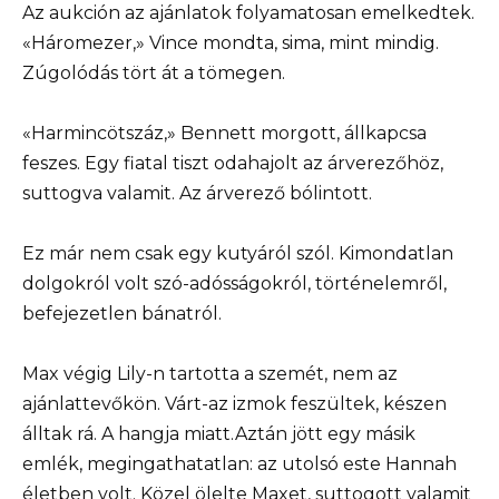
Az aukción az ajánlatok folyamatosan emelkedtek.
«Háromezer,» Vince mondta, sima, mint mindig.
Zúgolódás tört át a tömegen.
«Harmincötszáz,» Bennett morgott, állkapcsa
feszes. Egy fiatal tiszt odahajolt az árverezőhöz,
suttogva valamit. Az árverező bólintott.
Ez már nem csak egy kutyáról szól. Kimondatlan
dolgokról volt szó-adósságokról, történelemről,
befejezetlen bánatról.
Max végig Lily-n tartotta a szemét, nem az
ajánlattevőkön. Várt-az izmok feszültek, készen
álltak rá. A hangja miatt.Aztán jött egy másik
emlék, megingathatatlan: az utolsó este Hannah
életben volt. Közel ölelte Maxet, suttogott valamit