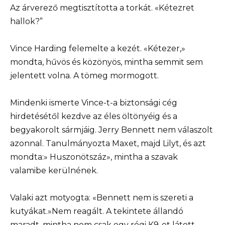
Az árverező megtisztította a torkát. «Kétezret
hallok?”
Vince Harding felemelte a kezét. «Kétezer,»
mondta, hűvös és közönyös, mintha semmit sem
jelentett volna. A tömeg mormogott.
Mindenki ismerte Vince-t-a biztonsági cég
hirdetésétől kezdve az éles öltönyéig és a
begyakorolt sármjáig. Jerry Bennett nem válaszolt
azonnal. Tanulmányozta Maxet, majd Lilyt, és azt
mondta:» Huszonötszáz», mintha a szavak
valamibe kerülnének.
Valaki azt motyogta: «Bennett nem is szereti a
kutyákat.»Nem reagált. A tekintete állandó
maradt, mintha nem csak egy régi K9-et látott