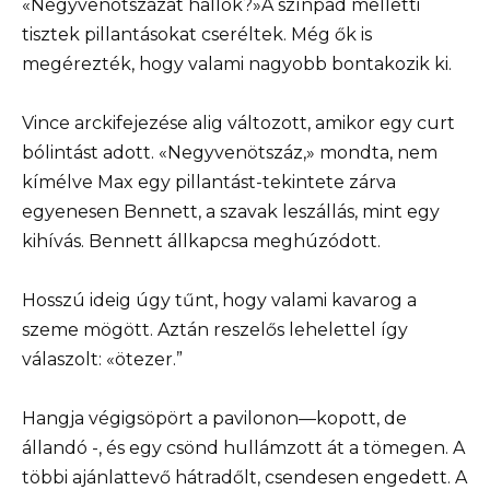
«Negyvenötszázat hallok?»A színpad melletti
tisztek pillantásokat cseréltek. Még ők is
megérezték, hogy valami nagyobb bontakozik ki.
Vince arckifejezése alig változott, amikor egy curt
bólintást adott. «Negyvenötszáz,» mondta, nem
kímélve Max egy pillantást-tekintete zárva
egyenesen Bennett, a szavak leszállás, mint egy
kihívás. Bennett állkapcsa meghúzódott.
Hosszú ideig úgy tűnt, hogy valami kavarog a
szeme mögött. Aztán reszelős lehelettel így
válaszolt: «ötezer.”
Hangja végigsöpört a pavilonon—kopott, de
állandó -, és egy csönd hullámzott át a tömegen. A
többi ajánlattevő hátradőlt, csendesen engedett. A