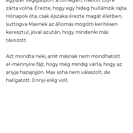
egyszer végigsöpört a tömegen, mielőtt Lilyre
zárta volna. Érezte, hogy egy hideg hullámzik rajta.
Hónapok óta, csak éjszaka érezte magát életben,
suttogva Maxnek az állomás mögötti kerítésen
keresztül, jóval azután, hogy mindenki más
távozott.
Azt mondta neki, amit másnak nem mondhatott
el-mennyire fájt, hogy még mindig várta, hogy az
anyja hazajöjjön. Max soha nem válaszolt, de
hallgatott. Ennyi elég volt.