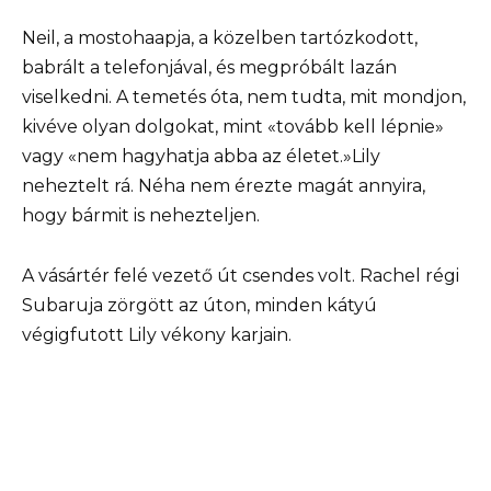
Neil, a mostohaapja, a közelben tartózkodott,
babrált a telefonjával, és megpróbált lazán
viselkedni. A temetés óta, nem tudta, mit mondjon,
kivéve olyan dolgokat, mint «tovább kell lépnie»
vagy «nem hagyhatja abba az életet.»Lily
neheztelt rá. Néha nem érezte magát annyira,
hogy bármit is nehezteljen.
A vásártér felé vezető út csendes volt. Rachel régi
Subaruja zörgött az úton, minden kátyú
végigfutott Lily vékony karjain.