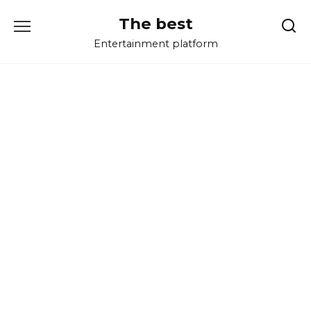
Перейти
The best
к
содержанию
Entertainment platform