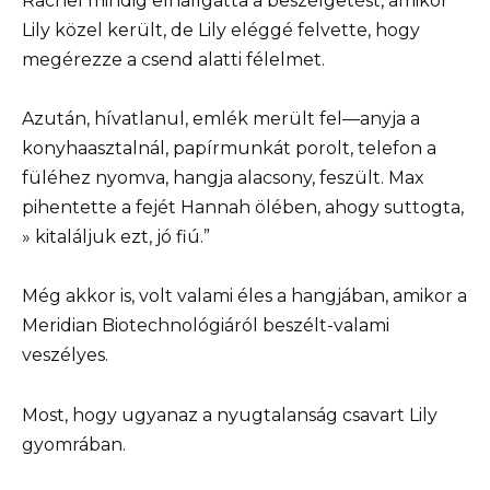
Rachel mindig elhallgatta a beszélgetést, amikor
Lily közel került, de Lily eléggé felvette, hogy
megérezze a csend alatti félelmet.
Azután, hívatlanul, emlék merült fel—anyja a
konyhaasztalnál, papírmunkát porolt, telefon a
füléhez nyomva, hangja alacsony, feszült. Max
pihentette a fejét Hannah ölében, ahogy suttogta,
» kitaláljuk ezt, jó fiú.”
Még akkor is, volt valami éles a hangjában, amikor a
Meridian Biotechnológiáról beszélt-valami
veszélyes.
Most, hogy ugyanaz a nyugtalanság csavart Lily
gyomrában.