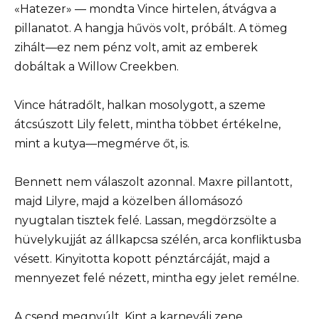
«Hatezer» — mondta Vince hirtelen, átvágva a
pillanatot. A hangja hűvös volt, próbált. A tömeg
zihált—ez nem pénz volt, amit az emberek
dobáltak a Willow Creekben.
Vince hátradőlt, halkan mosolygott, a szeme
átcsúszott Lily felett, mintha többet értékelne,
mint a kutya—megmérve őt, is.
Bennett nem válaszolt azonnal. Maxre pillantott,
majd Lilyre, majd a közelben állomásozó
nyugtalan tisztek felé. Lassan, megdörzsölte a
hüvelykujját az állkapcsa szélén, arca konfliktusba
vésett. Kinyitotta kopott pénztárcáját, majd a
mennyezet felé nézett, mintha egy jelet remélne.
A csend megnyúlt. Kint a karneváli zene