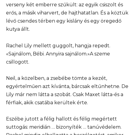
verseny két emberre szűkült: az egyik csiszolt és
erős, a másik viharvert, de hajthatatlan. És a köztük
lévő csendes térben egy kislány és egy öregedő
kutya állt.
Rachel Lily mellett guggolt, hangja repedt.
«Sajnálom, Bébi. Annyira sajnálom.»A szeme
csillogott.
Neil, a közelben, a zsebébe tömte a kezét,
egyértelműen azt kívánta, bárcsak eltűnhetne. De
Lily már nem látta a szobát. Csak Maxet látta-és a
férfiak, akik csatába kerültek érte.
Eszébe jutott a félig hallott és félig megértett
suttogás: meridián … bizonyíték … tanúvédelem.