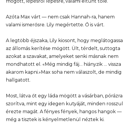
mögött, lépésről lépésre, valami eltűnt tőle.
Azóta Max várt — nem csak Hannah-ra, hanem
valami ismerősre. Lily megértette. Ő is várt.
A legtöbb éjszaka, Lily kiosont, hogy meglátogassa
az állomás kerítése mögött. Ült, térdelt, suttogta
azokat a szavakat, amelyeket senki másnak nem
mondhatott el. «Még mindig fáj… hiányzik … vissza
akarom kapni.»Max soha nem válaszolt, de mindig
hallgatott.
Most, látva őt egy láda mögött a vásárban, pórázra
szorítva, mint egy idegen kutyáját, minden rosszul
érezte magát. A fényes fények, hangos hangok —
még a tisztek is kényelmetlenül néztek ki.