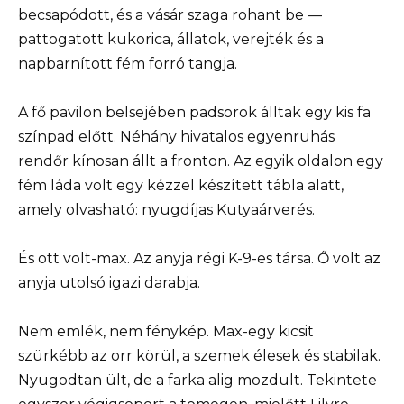
becsapódott, és a vásár szaga rohant be —
pattogatott kukorica, állatok, verejték és a
napbarnított fém forró tangja.
A fő pavilon belsejében padsorok álltak egy kis fa
színpad előtt. Néhány hivatalos egyenruhás
rendőr kínosan állt a fronton. Az egyik oldalon egy
fém láda volt egy kézzel készített tábla alatt,
amely olvasható: nyugdíjas Kutyaárverés.
És ott volt-max. Az anyja régi K-9-es társa. Ő volt az
anyja utolsó igazi darabja.
Nem emlék, nem fénykép. Max-egy kicsit
szürkébb az orr körül, a szemek élesek és stabilak.
Nyugodtan ült, de a farka alig mozdult. Tekintete