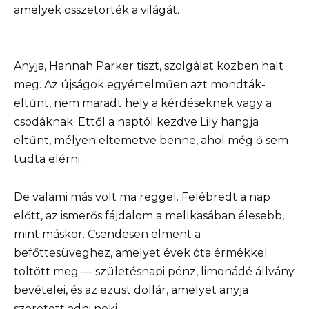
amelyek összetörték a világát.
Anyja, Hannah Parker tiszt, szolgálat közben halt
meg. Az újságok egyértelműen azt mondták-
eltűnt, nem maradt hely a kérdéseknek vagy a
csodáknak. Ettől a naptól kezdve Lily hangja
eltűnt, mélyen eltemetve benne, ahol még ő sem
tudta elérni.
De valami más volt ma reggel. Felébredt a nap
előtt, az ismerős fájdalom a mellkasában élesebb,
mint máskor. Csendesen elment a
befőttesüveghez, amelyet évek óta érmékkel
töltött meg — születésnapi pénz, limonádé állvány
bevételei, és az ezüst dollár, amelyet anyja
szeretett adni neki.