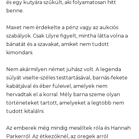
és egy kutyára szűkült, aki folyamatosan hitt
benne.
Maxet nem érdekelte a pénz vagy az aukciós
szabályok. Csak Lilyre figyelt, mintha látta volna a
bánatát és a szavakat, amiket nem tudott
kimondani.
Nem akármilyen német juhász volt. A legenda
súlyát viselte-széles testtartásával, barnás-fekete
kabátjával és éber füleivel, amelyek nem
hervadtak el a korral. Mély barna szeme olyan
történeteket tartott, amelyeket a legtöbb nem
tudott kitalálni.
Az emberek még mindig meséltek róla és Hannah
Parkerről. Az étkezőknél, az öregek arról