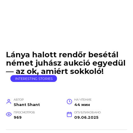
Lánya halott rendőr besétál
német juhász aukció egyedül
— az ok, amiért sokkoló!
INTERESTING STORIES
АВТОР
НА ЧТЕНИЕ
Shant Shant
44 мин
ПРОСМОТРОВ
ОПУБЛИКОВАНО
969
09.06.2025