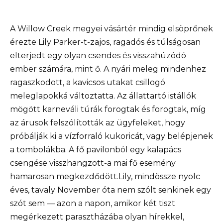
A Willow Creek megyei vásártér mindig elsöprőnek
érezte Lily Parker-t-zajos, ragadós és túlságosan
elterjedt egy olyan csendes és visszahúzódó
ember számára, mint ő. A nyári meleg mindenhez
ragaszkodott, a kavicsos utakat csillogó
meleglapokká változtatta. Az állattartó istállók
mögött karneváli túrák forogtak és forogtak, míg
az árusok felszólították az ügyfeleket, hogy
próbálják ki a vízforraló kukoricát, vagy belépjenek
a tombolákba. A fő pavilonból egy kalapács
csengése visszhangzott-a mai fő esemény
hamarosan megkezdődött.Lily, mindössze nyolc
éves, tavaly November óta nem szólt senkinek egy
szót sem — azon a napon, amikor két tiszt
megérkezett parasztházába olyan hírekkel,