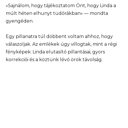
«Sajnálom, hogy tájékoztatom Önt, hogy Linda a
múlt héten elhunyt tüdőrákban» — mondta
gyengéden.
Egy pillanatra túl döbbent voltam ahhoz, hogy
válaszoljak. Az emlékek úgy villogtak, mint a régi
fényképek: Linda elutasító pillantásai, gyors
korrekciói és a köztünk lévő örök távolság.