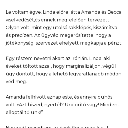
Le voltam égve. Linda előre látta Amanda és Becca
viselkedését,és ennek megfelelően tervezett.
Olyan volt, mint egy utolsó sakklépés, kiszámítva
és precízen. Az ügyvéd megerősítette, hogy a
jótékonysági szervezet ehelyett megkapja a pénzt.
Egy részem nevetni akart az irónián. Linda, aki
éveket töltött azzal, hogy marginalizáljon, végül
úgy döntött, hogy a lehető legváratlanabb módon
véd meg.
Amanda felhívott aznap este, és annyira dühös
volt. «Azt hiszed, nyertél? Undorító vagy! Mindent
elloptál tőlünk!”
Nyugodt maradtam, az évek figyelmen kívül