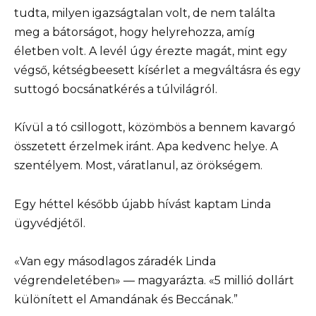
tudta, milyen igazságtalan volt, de nem találta
meg a bátorságot, hogy helyrehozza, amíg
életben volt. A levél úgy érezte magát, mint egy
végső, kétségbeesett kísérlet a megváltásra és egy
suttogó bocsánatkérés a túlvilágról.
Kívül a tó csillogott, közömbös a bennem kavargó
összetett érzelmek iránt. Apa kedvenc helye. A
szentélyem. Most, váratlanul, az örökségem.
Egy héttel később újabb hívást kaptam Linda
ügyvédjétől.
«Van egy másodlagos záradék Linda
végrendeletében» — magyarázta. «5 millió dollárt
különített el Amandának és Beccának.”