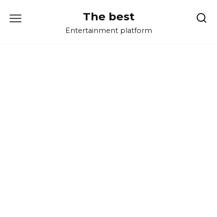
Перейти
The best
к
содержанию
Entertainment platform