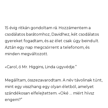
15 évig ritkán gondoltam rá. Hozzámentem a
csodálatos barátomhoz, Davidhez, két csodálatos
gyereket fogadtam, és az élet csak úgy beindult.
Aztán egy nap megcsörrent a telefonom, és
minden megváltozott.
«Carol, ő Mr. Higgins, Linda ügyvédje.”
Megálltam, összezavarodtam. A név távolinak tűnt,
mint egy visszhang egy olyan életből, amelyet
szándékosan elfelejtettem. «Oké … miért hívsz
engem?”