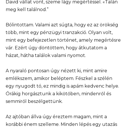
David vállat vont, szeme lágy megértéssel. «Talán
meg kell találnod.”
Bólintottam. Valami azt súgta, hogy ez az örökség
több, mint egy pénzügyi tranzakció. Olyan volt,
mint egy befejezetlen történet, amely megértésre
vár. Ezért úgy döntöttem, hogy átkutatom a
házat, hátha találok valami nyomot.
A nyaraló pontosan úgy nézett ki, mint amire
emlékszem, amikor beléptem. Fészkel a szélén
egy nyugodt tó, ez mindig is apám kedvenc helye.
Órákig horgásztunk a kikötőben, mindenről és
semmiről beszélgettünk.
Az ajtóban állva úgy éreztem magam, mint a
korábbi énem szelleme. Minden lépés egy utazás