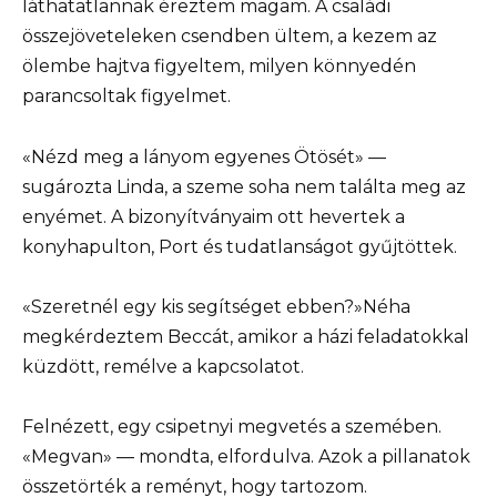
láthatatlannak éreztem magam. A családi
összejöveteleken csendben ültem, a kezem az
ölembe hajtva figyeltem, milyen könnyedén
parancsoltak figyelmet.
«Nézd meg a lányom egyenes Ötösét» —
sugározta Linda, a szeme soha nem találta meg az
enyémet. A bizonyítványaim ott hevertek a
konyhapulton, Port és tudatlanságot gyűjtöttek.
«Szeretnél egy kis segítséget ebben?»Néha
megkérdeztem Beccát, amikor a házi feladatokkal
küzdött, remélve a kapcsolatot.
Felnézett, egy csipetnyi megvetés a szemében.
«Megvan» — mondta, elfordulva. Azok a pillanatok
összetörték a reményt, hogy tartozom.