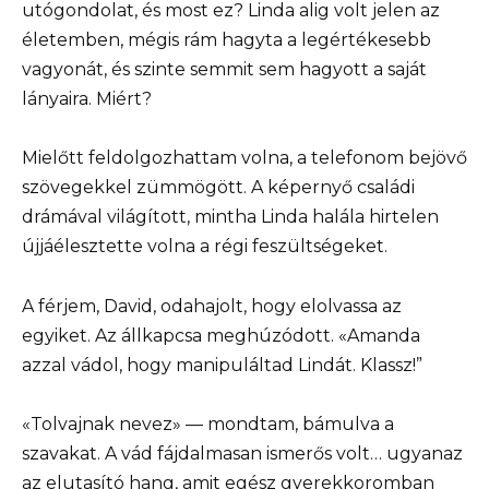
utógondolat, és most ez? Linda alig volt jelen az
életemben, mégis rám hagyta a legértékesebb
vagyonát, és szinte semmit sem hagyott a saját
lányaira. Miért?
Mielőtt feldolgozhattam volna, a telefonom bejövő
szövegekkel zümmögött. A képernyő családi
drámával világított, mintha Linda halála hirtelen
újjáélesztette volna a régi feszültségeket.
A férjem, David, odahajolt, hogy elolvassa az
egyiket. Az állkapcsa meghúzódott. «Amanda
azzal vádol, hogy manipuláltad Lindát. Klassz!”
«Tolvajnak nevez» — mondtam, bámulva a
szavakat. A vád fájdalmasan ismerős volt… ugyanaz
az elutasító hang, amit egész gyerekkoromban