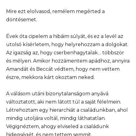
Mire ezt elolvasod, remélem megérted a
döntésemet.
Évek óta cipelem a hibáim súlyát, és ez a levél az
utolsó kísérletem, hogy helyrehozzam a dolgokat.
Az igazság az, hogy cserbenhagytalak… többször
és mélyen. Amikor hozzámentem apádhoz, annyira
Amandát és Beccát védtem, hogy nem vettem
észre, mekkora kárt okoztam neked.
A válásom utáni bizonytalanságom anyává
változtatott, aki nem látott túl a saját félelmein.
Létrehoztam egy hierarchiát a családunkban, ahol
mindig utoljára voltál, mindig láthatatlan.
Végignéztem, ahogy elviseled a családunk
hidegségét, és nem tettem semmit.