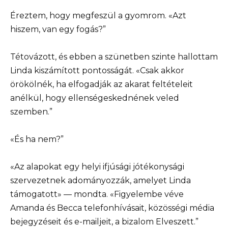
Éreztem, hogy megfeszül a gyomrom. «Azt
hiszem, van egy fogás?”
Tétovázott, és ebben a szünetben szinte hallottam
Linda kiszámított pontosságát. «Csak akkor
örökölnék, ha elfogadják az akarat feltételeit
anélkül, hogy ellenségeskednének veled
szemben.”
«És ha nem?”
«Az alapokat egy helyi ifjúsági jótékonysági
szervezetnek adományozzák, amelyet Linda
támogatott» — mondta. «Figyelembe véve
Amanda és Becca telefonhívásait, közösségi média
bejegyzéseit és e-mailjeit, a bizalom Elveszett.”