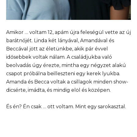
Amikor … voltam 12, apám újra feleségül vette az új
barátnőjét. Linda két lányával, Amandával és
Beccával jött az életünkbe, akik pár évvel
idősebbek voltak nálam. A családjukba való
beolvadás úgy érezte, mintha egy négyzet alakú
csapot próbálna beilleszteni egy kerek lyukba.
Amanda és Becca voltak a csillagok minden show-
dicsérte, imádta, és mindig elöl és középen.
És én? Én csak … ott voltam. Mint egy sarokasztal.