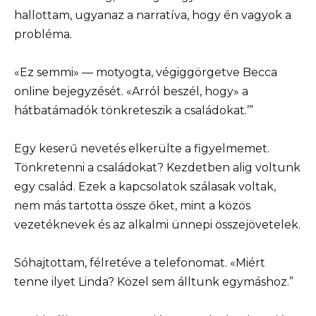
hallottam, ugyanaz a narratíva, hogy én vagyok a
probléma.
«Ez semmi» — motyogta, végiggörgetve Becca
online bejegyzését. «Arról beszél, hogy» a
hátbatámadók tönkreteszik a családokat.’”
Egy keserű nevetés elkerülte a figyelmemet.
Tönkretenni a családokat? Kezdetben alig voltunk
egy család. Ezek a kapcsolatok szálasak voltak,
nem más tartotta össze őket, mint a közös
vezetéknevek és az alkalmi ünnepi összejövetelek.
Sóhajtottam, félretéve a telefonomat. «Miért
tenne ilyet Linda? Közel sem álltunk egymáshoz.”