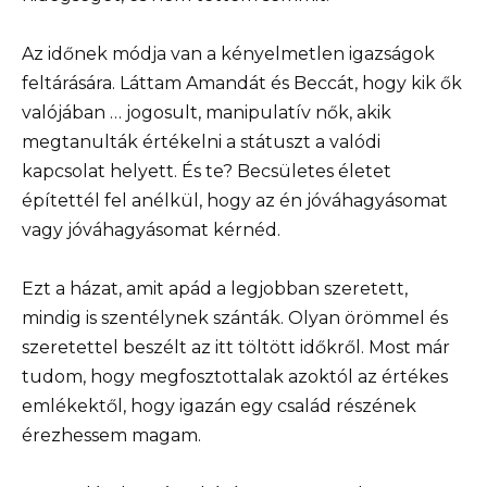
Az időnek módja van a kényelmetlen igazságok
feltárására. Láttam Amandát és Beccát, hogy kik ők
valójában … jogosult, manipulatív nők, akik
megtanulták értékelni a státuszt a valódi
kapcsolat helyett. És te? Becsületes életet
építettél fel anélkül, hogy az én jóváhagyásomat
vagy jóváhagyásomat kérnéd.
Ezt a házat, amit apád a legjobban szeretett,
mindig is szentélynek szánták. Olyan örömmel és
szeretettel beszélt az itt töltött időkről. Most már
tudom, hogy megfosztottalak azoktól az értékes
emlékektől, hogy igazán egy család részének
érezhessem magam.