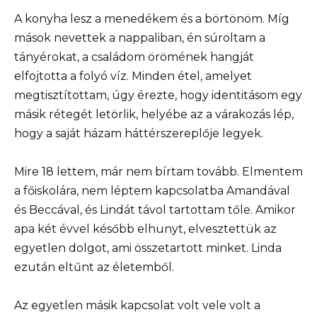
A konyha lesz a menedékem és a börtönöm. Míg
mások nevettek a nappaliban, én súroltam a
tányérokat, a családom örömének hangját
elfojtotta a folyó víz. Minden étel, amelyet
megtisztítottam, úgy érezte, hogy identitásom egy
másik rétegét letörlik, helyébe az a várakozás lép,
hogy a saját házam háttérszereplője legyek.
Mire 18 lettem, már nem bírtam tovább. Elmentem
a főiskolára, nem léptem kapcsolatba Amandával
és Beccával, és Lindát távol tartottam tőle. Amikor
apa két évvel később elhunyt, elvesztettük az
egyetlen dolgot, ami összetartott minket. Linda
ezután eltűnt az életemből.
Az egyetlen másik kapcsolat volt vele volt a