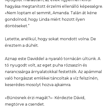
hagyása megtanított érzelmi ellenálló képességre.
«Nem loptam el semmit, Amanda. Talán át kéne
gondolnod, hogy Linda miért hozott ilyen
döntéseket.”
Letette, anélkül, hogy sokat mondott volna. De
éreztem a dühét.
Aznap este Daviddel a nyaraló tornácán ültünk. A
tó nyugodt volt, az eget puha rózsaszín és
narancssárga árnyalatokkal festették. Az apámmal
való horgászat emlékei táncoltak a víz felszínén,
keserédes mosolyt hozva ajkaimra.
«Bűnösnek érzi magát?»- Kérdezte Dávid,
megtörve a csendet.