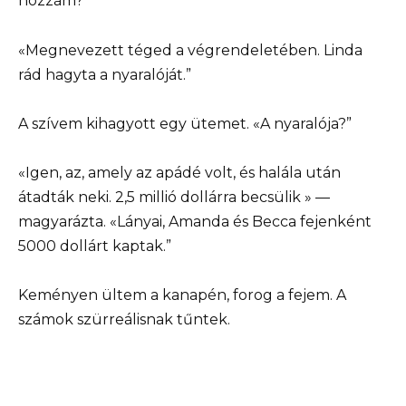
hozzám?”
«Megnevezett téged a végrendeletében. Linda
rád hagyta a nyaralóját.”
A szívem kihagyott egy ütemet. «A nyaralója?”
«Igen, az, amely az apádé volt, és halála után
átadták neki. 2,5 millió dollárra becsülik » —
magyarázta. «Lányai, Amanda és Becca fejenként
5000 dollárt kaptak.”
Keményen ültem a kanapén, forog a fejem. A
számok szürreálisnak tűntek.