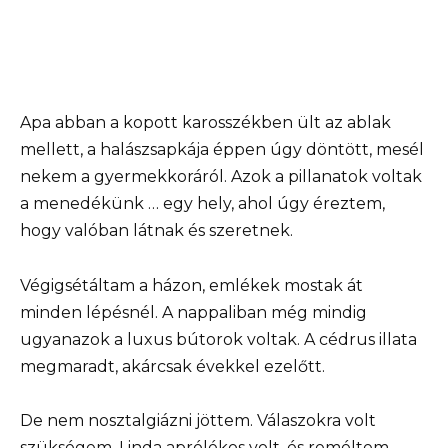
Apa abban a kopott karosszékben ült az ablak
mellett, a halászsapkája éppen úgy döntött, mesél
nekem a gyermekkoráról. Azok a pillanatok voltak
a menedékünk … egy hely, ahol úgy éreztem,
hogy valóban látnak és szeretnek.
Végigsétáltam a házon, emlékek mostak át
minden lépésnél. A nappaliban még mindig
ugyanazok a luxus bútorok voltak. A cédrus illata
megmaradt, akárcsak évekkel ezelőtt.
De nem nosztalgiázni jöttem. Válaszokra volt
szükségem. Linda aprólékos volt, és reméltem,