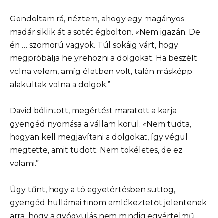
Gondoltam rá, néztem, ahogy egy magányos
madár siklik át a sötét égbolton. «Nem igazán. De
én … szomorú vagyok. Túl sokáig várt, hogy
megpróbálja helyrehozni a dolgokat. Ha beszélt
volna velem, amíg életben volt, talán másképp
alakultak volna a dolgok.”
David bólintott, megértést maratott a karja
gyengéd nyomása a vállam körül. «Nem tudta,
hogyan kell megjavítani a dolgokat, így végül
megtette, amit tudott. Nem tökéletes, de ez
valami.”
Úgy tűnt, hogy a tó egyetértésben suttog,
gyengéd hullámai finom emlékeztetőt jelentenek
arra, hogy a gyógyulás nem mindig egyértelmű.