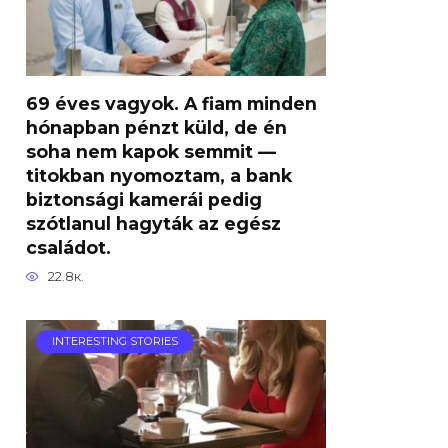
69 éves vagyok. A fiam minden
hónapban pénzt küld, de én
soha nem kapok semmit —
titokban nyomoztam, a bank
biztonsági kamerái pedig
szótlanul hagyták az egész
családot.
22.8к.
INTERESTING STORIES