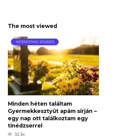
The most viewed
INTERESTING STORIES
Minden héten találtam
Gyermekkesztyűt apám sírján –
egy nap ott találkoztam egy
tinédzserrel
32.3к.