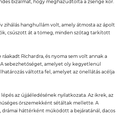
endes bizalmat, hogy meghazudtolta a zsenge kor.
ív zihálás hanghullám volt, amely átmosta az ápolt
ók, csúszott át a tömeg, minden szótag tarkított
e ráakadt Richardra, és nyoma sem volt annak a
. A sebezhetőséget, amelyet oly kegyetlenül
lhatározás váltotta fel, amelyet az önellátás acélja
épés az újjáéledésének nyilatkozata. Az ikrek, az
hűséges őrszemekként sétáltak mellette. A
k, drámai háttérként működött a bejáratánál, dacos