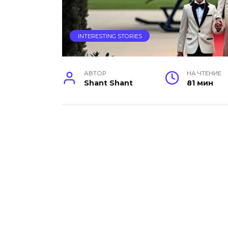
INTERESTING STORIES
АВТОР
НА ЧТЕНИЕ
Shant Shant
81 мин