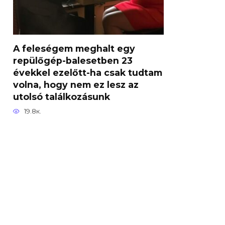
A feleségem meghalt egy
repülőgép-balesetben 23
évekkel ezelőtt-ha csak tudtam
volna, hogy nem ez lesz az
utolsó találkozásunk
19.8к.