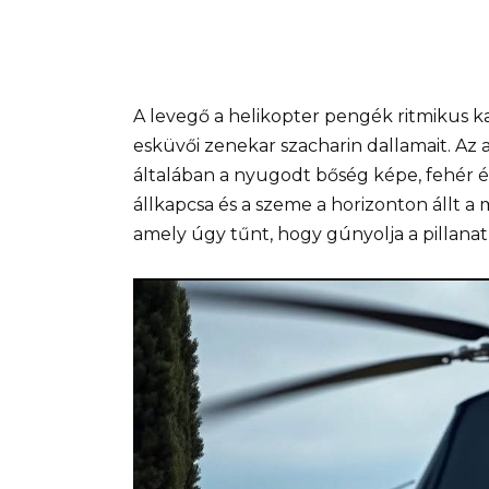
A levegő a helikopter pengék ritmikus ka
esküvői zenekar szacharin dallamait. Az a
általában a nyugodt bőség képe, fehér és 
állkapcsa és a szeme a horizonton állt a m
amely úgy tűnt, hogy gúnyolja a pillana