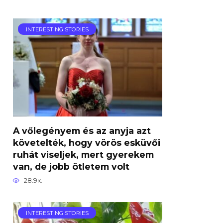
INTERESTING STORIES
A vőlegényem és az anyja azt
követelték, hogy vörös esküvői
ruhát viseljek, mert gyerekem
van, de jobb ötletem volt
28.9к.
INTERESTING STORIES