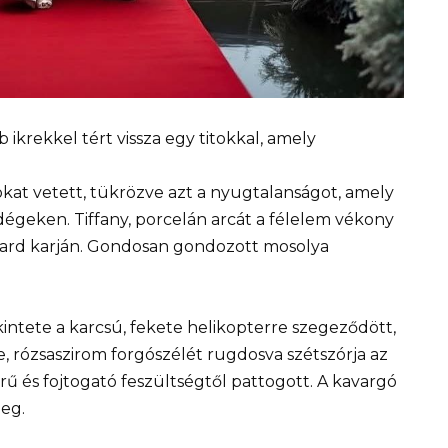
 ikrekkel tért vissza egy titokkal, amely
okat vetett, tükrözve azt a nyugtalanságot, amely
égeken. Tiffany, porcelán arcát a félelem vékony
ichard karján. Gondosan gondozott mosolya
kintete a karcsú, fekete helikopterre szegeződött,
 rózsaszirom forgószélét rugdosva szétszórja az
ű és fojtogató feszültségtől pattogott. A kavargó
meg.