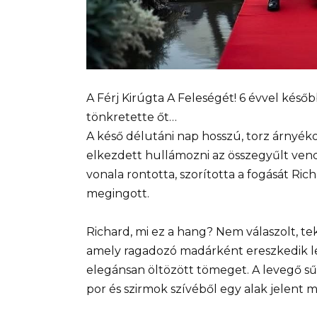
A Férj Kirúgta A Feleségét! 6 évvel később
tönkretette őt…
A késő délutáni nap hosszú, torz árnyék
elkezdett hullámozni az összegyűlt vend
vonala rontotta, szorította a fogását R
megingott.
Richard, mi ez a hang? Nem válaszolt, te
amely ragadozó madárként ereszkedik le,
elegánsan öltözött tömeget. A levegő sűr
por és szirmok szívéből egy alak jelent 