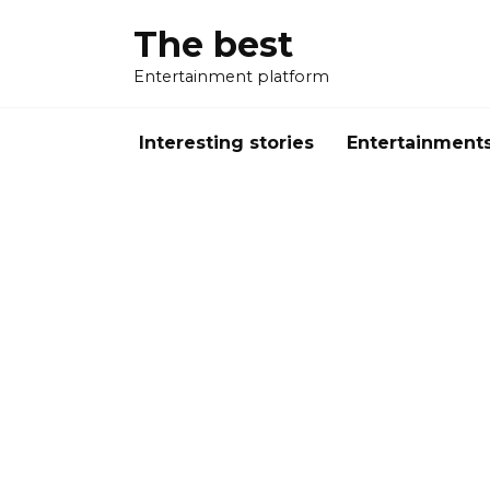
Перейти
The best
к
содержанию
Entertainment platform
Interesting stories
Entertainment