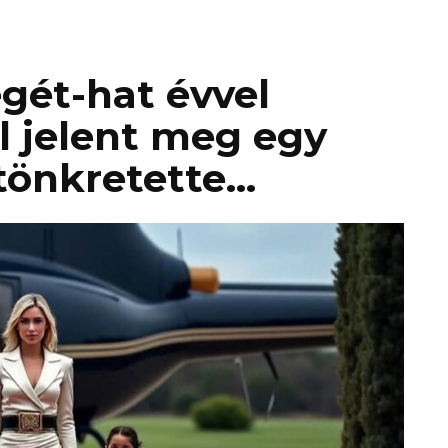
égét-hat évvel
l jelent meg egy
 tönkretette…