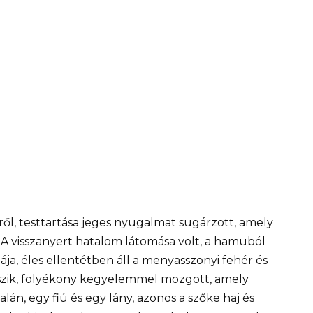
ről, testtartása jeges nyugalmat sugárzott, amely
A visszanyert hatalom látomása volt, a hamuból
ája, éles ellentétben áll a menyasszonyi fehér és
eszik, folyékony kegyelemmel mozgott, amely
lán, egy fiú és egy lány, azonos a szőke haj és