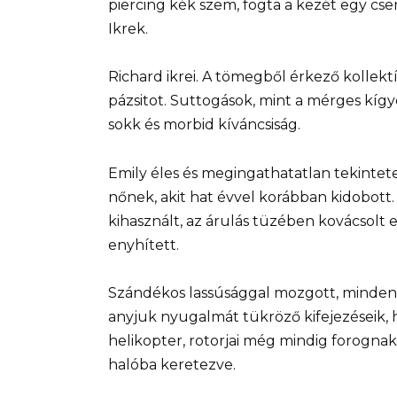
piercing kék szem, fogta a kezét egy cs
Ikrek.
Richard ikrei. A tömegből érkező kollekt
pázsitot. Suttogások, mint a mérges kígy
sokk és morbid kíváncsiság.
Emily éles és megingathatatlan tekintet
nőnek, akit hat évvel korábban kidobott
kihasznált, az árulás tüzében kovácsolt e
enyhített.
Szándékos lassúsággal mozgott, minden l
anyjuk nyugalmát tükröző kifejezéseik, 
helikopter, rotorjai még mindig forogna
halóba keretezve.