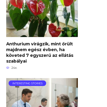
Anthurium virágzik, mint őrült
majdnem egész évben, ha
követed 7 egyszerű az ellátás
szabályai
24к.
INTERESTING STORIES