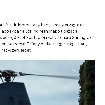
rajával lüktetett, egy hang, amely átvágta az
lábbiakban a Stirling Manor ápolt pázsitja,
pezsgő kaotikus tablója volt. Richard Stirling, az
enyasszonya, Tiffany mellett, egy virágív alatt,
t nagyszerűségét.