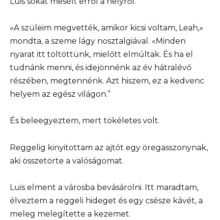
Luis sokat mesélt erről a helyről.
«A szüleim megvették, amikor kicsi voltam, Leah,»
mondta, a szeme lágy nosztalgiával. «Minden
nyarat itt töltöttünk, mielőtt elmúltak. És ha el
tudnánk menni, és idejönnénk az év hátralévő
részében, megtennénk. Azt hiszem, ez a kedvenc
helyem az egész világon.”
És beleegyeztem, mert tökéletes volt.
Reggelig kinyitottam az ajtót egy öregasszonynak,
aki összetörte a valóságomat.
Luis elment a városba bevásárolni. Itt maradtam,
élveztem a reggeli hideget és egy csésze kávét, a
meleg melegítette a kezemet.