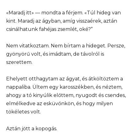
«Maradj itt» — mondta a férjem. «Túl hideg van
kint. Maradj az ágyban, amíg visszaérek, aztán
csinálhatunk fahéjas zsemlét, oké?”
Nem vitatkoztam. Nem bírtam a hideget. Persze,
gyönyörű volt, és imádtam, de távolról is
szerettem.
Ehelyett otthagytam az ágyat, és átköltöztem a
nappaliba. Ültem egy karosszékben, és néztem,
ahogy a tó kinyúlik előttem, nyugodt és csendes,
elmélkedve az esküvőnkön, és hogy milyen
tökéletes volt.
Aztán jött a kopogás.