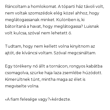
Ráncoltam a homlokomat. A tóparti ház távoli volt,
nem voltak szomszédok elég közel ahhoz, hogy
meglátogassanak minket. Különben is, ki
bátorítaná a havat, hogy meglátogassa? Luisnak
volt kulcsa, szóval nem lehetett ő.
Tudtam, hogy nem kellett volna kinyitnom az
ajtót, de kíváncsi voltam. Szóval megcsináltam.
Egy törékeny nő állt a tornácon, rongyos kabátba
csomagolva, szürke haja laza zsemlébe húzódott.
Kimerültnek tűnt, mintha maga az élet is
megviselte volna.
«A fiam felesége vagy?»kérdezte.