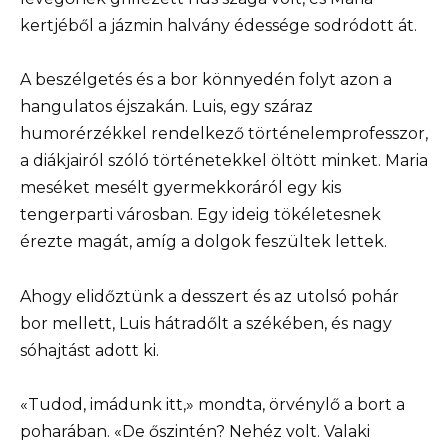
kertjéből a jázmin halvány édessége sodródott át.
A beszélgetés és a bor könnyedén folyt azon a
hangulatos éjszakán. Luis, egy száraz
humorérzékkel rendelkező történelemprofesszor,
a diákjairól szóló történetekkel öltött minket. Maria
meséket mesélt gyermekkoráról egy kis
tengerparti városban. Egy ideig tökéletesnek
érezte magát, amíg a dolgok feszültek lettek.
Ahogy elidőztünk a desszert és az utolsó pohár
bor mellett, Luis hátradőlt a székében, és nagy
sóhajtást adott ki.
«Tudod, imádunk itt,» mondta, örvénylő a bort a
poharában. «De őszintén? Nehéz volt. Valaki