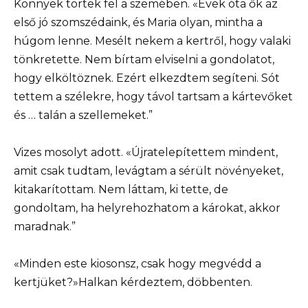
Könnyek törtek fel a szemében. «Évek óta ők az
első jó szomszédaink, és Maria olyan, mintha a
húgom lenne. Mesélt nekem a kertről, hogy valaki
tönkretette. Nem bírtam elviselni a gondolatot,
hogy elköltöznek. Ezért elkezdtem segíteni. Sót
tettem a szélekre, hogy távol tartsam a kártevőket
és … talán a szellemeket.”
Vizes mosolyt adott. «Újratelepítettem mindent,
amit csak tudtam, levágtam a sérült növényeket,
kitakarítottam. Nem láttam, ki tette, de
gondoltam, ha helyrehozhatom a károkat, akkor
maradnak.”
«Minden este kiosonsz, csak hogy megvédd a
kertjüket?»Halkan kérdeztem, döbbenten.