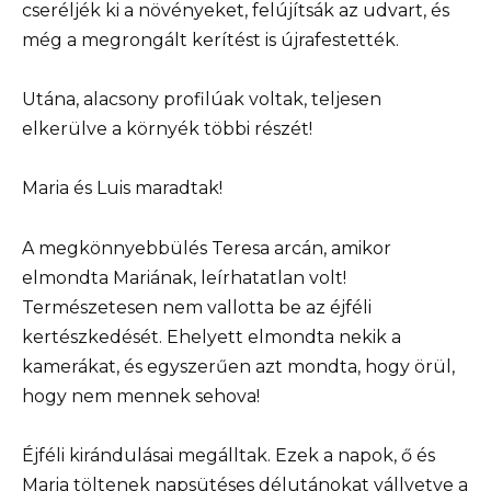
cseréljék ki a növényeket, felújítsák az udvart, és
még a megrongált kerítést is újrafestették.
Utána, alacsony profilúak voltak, teljesen
elkerülve a környék többi részét!
Maria és Luis maradtak!
A megkönnyebbülés Teresa arcán, amikor
elmondta Mariának, leírhatatlan volt!
Természetesen nem vallotta be az éjféli
kertészkedését. Ehelyett elmondta nekik a
kamerákat, és egyszerűen azt mondta, hogy örül,
hogy nem mennek sehova!
Éjféli kirándulásai megálltak. Ezek a napok, ő és
Maria töltenek napsütéses délutánokat vállvetve a