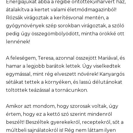
Energiájukat abba a régibe öntötték,viharvert ház,
átalakítva a kertet valami életmódmagazinból!
Rózsák virágoztak a kerítésvonal mentén, a
gyógynövények szép sorokban virágoztak, a szőlő
pedig úgy összegömbölyödött, mintha örökké ott
lennének!
A feleségem, Teresa, azonnal összejött Mariával, és
hamar a legjobb barátok lettek. Úgy viselkedtek
egymással, mint rég elveszett nővérek! Kanyargós
sétákat tettek a környéken, és lassú délutánokat
töltöttek teázással a tornácunkon.
Amikor azt mondom, hogy szorosak voltak, úgy
értem, hogy ez a kettő szó szerint mindenről
beszélt! Beszéltek gyerekekről, receptekről, sőt a
múltbeli sajnálatokról is! Rég nem láttam ilyen