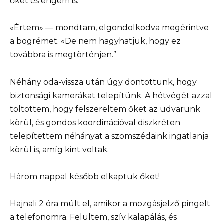
őket és engem is.”
«Értem» — mondtam, elgondolkodva megérintve
a bögrémet. «De nem hagyhatjuk, hogy ez
továbbra is megtörténjen.”
Néhány oda-vissza után úgy döntöttünk, hogy
biztonsági kamerákat telepítünk. A hétvégét azzal
töltöttem, hogy felszereltem őket az udvarunk
körül, és gondos koordinációval diszkréten
telepítettem néhányat a szomszédaink ingatlanja
körül is, amíg kint voltak.
Három nappal később elkaptuk őket!
Hajnali 2 óra múlt el, amikor a mozgásjelző pingelt
a telefonomra. Felültem, szív kalapálás, és