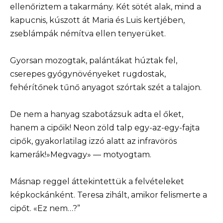
ellenőriztem a takarmány. Két sötét alak, mind a
kapucnis, kúszott át Maria és Luis kertjében,
zseblámpák némítva ellen tenyerüket.
Gyorsan mozogtak, palántákat húztak fel,
cserepes gyógynövényeket rugdostak,
fehérítőnek tűnő anyagot szórtak szét a talajon.
De nem a hanyag szabotázsuk adta el őket,
hanem a cipőik! Neon zöld talp egy-az-egy-fajta
cipők, gyakorlatilag izzó alatt az infravörös
kamerák!»Megvagy» — motyogtam.
Másnap reggel áttekintettük a felvételeket
képkockánként. Teresa zihált, amikor felismerte a
cipőt. «Ez nem…?”