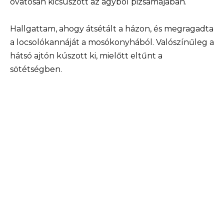
óvatosan kicsúszott az ágyból pizsamájában.
Hallgattam, ahogy átsétált a házon, és megragadta
a locsolókannáját a mosókonyhából. Valószínűleg a
hátsó ajtón kúszott ki, mielőtt eltűnt a
sötétségben.