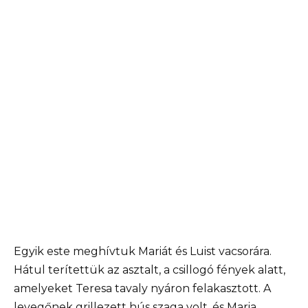
Egyik este meghívtuk Mariát és Luist vacsorára.
Hátul terítettük az asztalt, a csillogó fények alatt,
amelyeket Teresa tavaly nyáron felakasztott. A
levegőnek grillezett hús szaga volt, és Maria