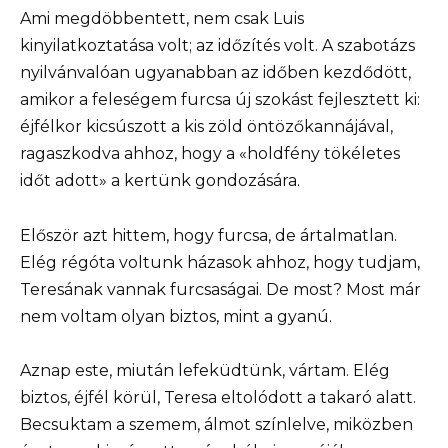
Ami megdöbbentett, nem csak Luis
kinyilatkoztatása volt; az időzítés volt. A szabotázs
nyilvánvalóan ugyanabban az időben kezdődött,
amikor a feleségem furcsa új szokást fejlesztett ki:
éjfélkor kicsúszott a kis zöld öntözőkannájával,
ragaszkodva ahhoz, hogy a «holdfény tökéletes
időt adott» a kertünk gondozására.
Először azt hittem, hogy furcsa, de ártalmatlan.
Elég régóta voltunk házasok ahhoz, hogy tudjam,
Teresának vannak furcsaságai. De most? Most már
nem voltam olyan biztos, mint a gyanú.
Aznap este, miután lefeküdtünk, vártam. Elég
biztos, éjfél körül, Teresa eltolódott a takaró alatt.
Becsuktam a szemem, álmot színlelve, miközben