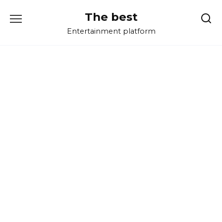
Перейти
The best
к
содержанию
Entertainment platform