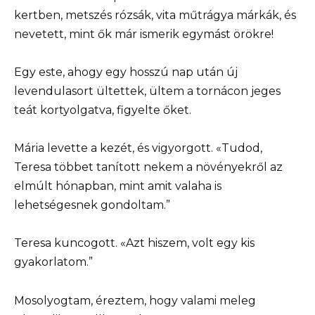
kertben, metszés rózsák, vita műtrágya márkák, és
nevetett, mint ők már ismerik egymást örökre!
Egy este, ahogy egy hosszú nap után új
levendulasort ültettek, ültem a tornácon jeges
teát kortyolgatva, figyelte őket.
Mária levette a kezét, és vigyorgott. «Tudod,
Teresa többet tanított nekem a növényekről az
elmúlt hónapban, mint amit valaha is
lehetségesnek gondoltam.”
Teresa kuncogott. «Azt hiszem, volt egy kis
gyakorlatom.”
Mosolyogtam, éreztem, hogy valami meleg