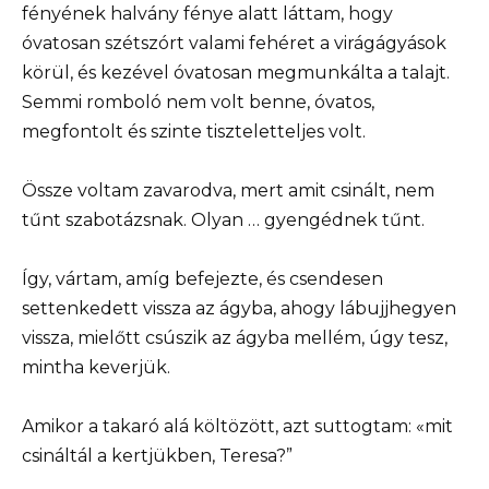
fényének halvány fénye alatt láttam, hogy
óvatosan szétszórt valami fehéret a virágágyások
körül, és kezével óvatosan megmunkálta a talajt.
Semmi romboló nem volt benne, óvatos,
megfontolt és szinte tiszteletteljes volt.
Össze voltam zavarodva, mert amit csinált, nem
tűnt szabotázsnak. Olyan … gyengédnek tűnt.
Így, vártam, amíg befejezte, és csendesen
settenkedett vissza az ágyba, ahogy lábujjhegyen
vissza, mielőtt csúszik az ágyba mellém, úgy tesz,
mintha keverjük.
Amikor a takaró alá költözött, azt suttogtam: «mit
csináltál a kertjükben, Teresa?”