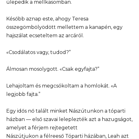
ülepedik a mellkasomban.
Később aznap este, ahogy Teresa
összegömbölyödött mellettem a kanapén, egy
hajszálat ecseteltem az arcáról.
«Csodálatos vagy, tudod?”
Álmosan mosolygott. «Csak egyfajta?”
Lehajoltam és megcsókoltam a homlokát. «A
legjobb fajta.”
Egy idős nő talált minket Nászútunkon a tóparti
házban — első szavai leleplezték azt a hazugságot,
amelyet a férjem rejtegetett
Nászútjukon a félreeső Tóparti házában, Leah azt