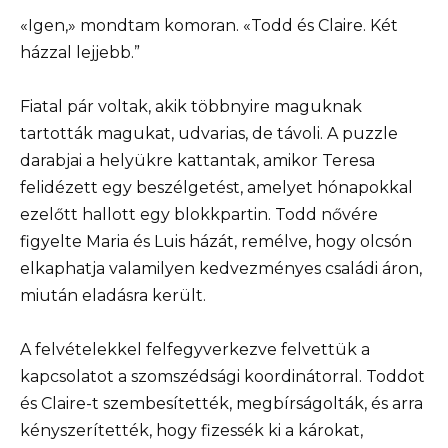
«Igen,» mondtam komoran. «Todd és Claire. Két
házzal lejjebb.”
Fiatal pár voltak, akik többnyire maguknak
tartották magukat, udvarias, de távoli. A puzzle
darabjai a helyükre kattantak, amikor Teresa
felidézett egy beszélgetést, amelyet hónapokkal
ezelőtt hallott egy blokkpartin. Todd nővére
figyelte Maria és Luis házát, remélve, hogy olcsón
elkaphatja valamilyen kedvezményes családi áron,
miután eladásra került.
A felvételekkel felfegyverkezve felvettük a
kapcsolatot a szomszédsági koordinátorral. Toddot
és Claire-t szembesítették, megbírságolták, és arra
kényszerítették, hogy fizessék ki a károkat,