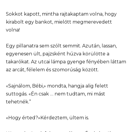
Sokkot kapott, mintha rajtakaptam volna, hogy
kirabolt egy bankot, mielőtt megmerevedett
volna!
Egy pillanatra sem szólt semmit. Azután, lassan,
egyenesen ült, pajzsként húzva körülötte a
takarókat. Az utcai lámpa gyenge fényében láttam
az arcát, félelem és szomorúság között.
«Sajnálom, Bébi,» mondta, hangja alig felett
suttogás. «Én csak … nem tudtam, mi mást
tehetnék.”
«Hogy érted?»Kérdeztem, ültem is.