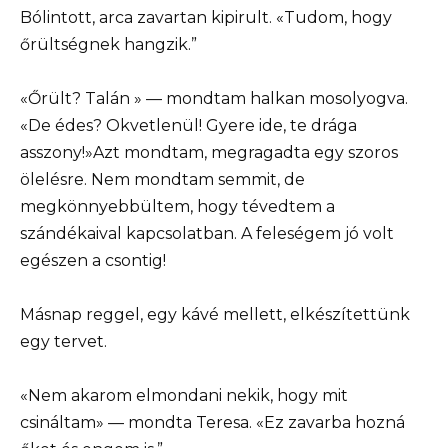
Bólintott, arca zavartan kipirult. «Tudom, hogy
őrültségnek hangzik.”
«Őrült? Talán » — mondtam halkan mosolyogva.
«De édes? Okvetlenül! Gyere ide, te drága
asszony!»Azt mondtam, megragadta egy szoros
ölelésre. Nem mondtam semmit, de
megkönnyebbültem, hogy tévedtem a
szándékaival kapcsolatban. A feleségem jó volt
egészen a csontig!
Másnap reggel, egy kávé mellett, elkészítettünk
egy tervet.
«Nem akarom elmondani nekik, hogy mit
csináltam» — mondta Teresa. «Ez zavarba hozná