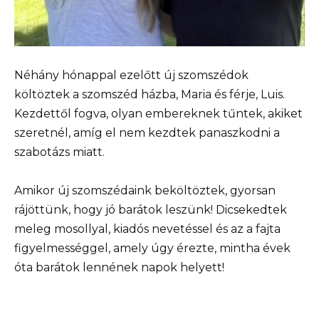
Néhány hónappal ezelőtt új szomszédok
költöztek a szomszéd házba, Maria és férje, Luis.
Kezdettől fogva, olyan embereknek tűntek, akiket
szeretnél, amíg el nem kezdtek panaszkodni a
szabotázs miatt.
Amikor új szomszédaink beköltöztek, gyorsan
rájöttünk, hogy jó barátok leszünk! Dicsekedtek
meleg mosollyal, kiadós nevetéssel és az a fajta
figyelmességgel, amely úgy érezte, mintha évek
óta barátok lennének napok helyett!