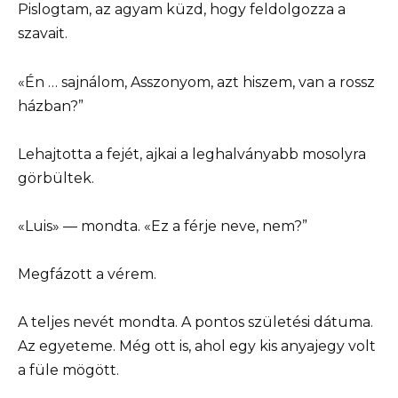
Pislogtam, az agyam küzd, hogy feldolgozza a
szavait.
«Én … sajnálom, Asszonyom, azt hiszem, van a rossz
házban?”
Lehajtotta a fejét, ajkai a leghalványabb mosolyra
görbültek.
«Luis» — mondta. «Ez a férje neve, nem?”
Megfázott a vérem.
A teljes nevét mondta. A pontos születési dátuma.
Az egyeteme. Még ott is, ahol egy kis anyajegy volt
a füle mögött.