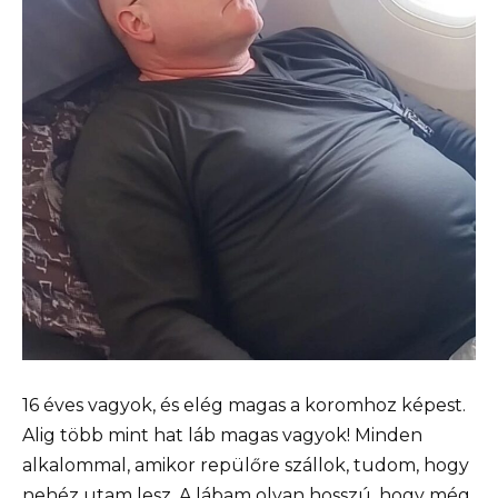
16 éves vagyok, és elég magas a koromhoz képest.
Alig több mint hat láb magas vagyok! Minden
alkalommal, amikor repülőre szállok, tudom, hogy
nehéz utam lesz. A lábam olyan hosszú, hogy még