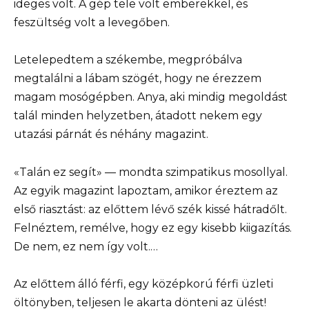
ideges volt. A gép tele volt emberekkel, és
feszültség volt a levegőben.
Letelepedtem a székembe, megpróbálva
megtalálni a lábam szögét, hogy ne érezzem
magam mosógépben. Anya, aki mindig megoldást
talál minden helyzetben, átadott nekem egy
utazási párnát és néhány magazint.
«Talán ez segít» — mondta szimpatikus mosollyal.
Az egyik magazint lapoztam, amikor éreztem az
első riasztást: az előttem lévő szék kissé hátradőlt.
Felnéztem, remélve, hogy ez egy kisebb kiigazítás.
De nem, ez nem így volt.…
Az előttem álló férfi, egy középkorú férfi üzleti
öltönyben, teljesen le akarta dönteni az ülést!