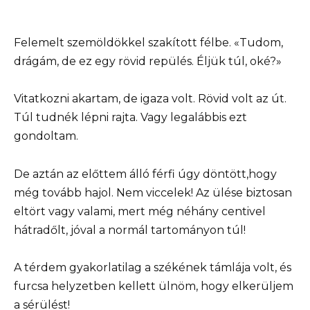
Felemelt szemöldökkel szakított félbe. «Tudom,
drágám, de ez egy rövid repülés. Éljük túl, oké?»
Vitatkozni akartam, de igaza volt. Rövid volt az út.
Túl tudnék lépni rajta. Vagy legalábbis ezt
gondoltam.
De aztán az előttem álló férfi úgy döntött,hogy
még tovább hajol. Nem viccelek! Az ülése biztosan
eltört vagy valami, mert még néhány centivel
hátradőlt, jóval a normál tartományon túl!
A térdem gyakorlatilag a székének támlája volt, és
furcsa helyzetben kellett ülnöm, hogy elkerüljem
a sérülést!