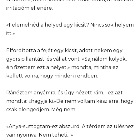
irritációm ellenére.
«Felemelnéd a helyed egy kicsit? Nincs sok helyem
itt.»
Elfordította a fejét egy kicsit, adott nekem egy
gyors pillantást, és vállat vont. «Sajnálom kölyök,
én fizettem ezt a helyet,» mondta, mintha ez
kellett volna, hogy minden rendben.
Ránéztem anyámra, és úgy nézett rám… ez azt
mondta: «hagyja ki.»De nem voltam kész arra, hogy
csak elengedjem. Még nem.
«Anya-suttogtam-ez abszurd. A térdem az üléshez
van nyomva. Nem teheti…»