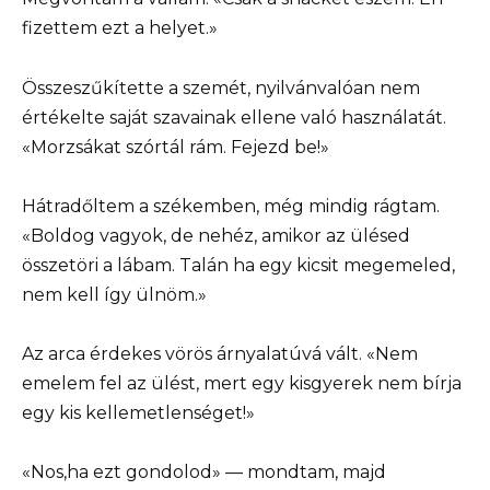
fizettem ezt a helyet.»
Összeszűkítette a szemét, nyilvánvalóan nem
értékelte saját szavainak ellene való használatát.
«Morzsákat szórtál rám. Fejezd be!»
Hátradőltem a székemben, még mindig rágtam.
«Boldog vagyok, de nehéz, amikor az ülésed
összetöri a lábam. Talán ha egy kicsit megemeled,
nem kell így ülnöm.»
Az arca érdekes vörös árnyalatúvá vált. «Nem
emelem fel az ülést, mert egy kisgyerek nem bírja
egy kis kellemetlenséget!»
«Nos,ha ezt gondolod» — mondtam, majd