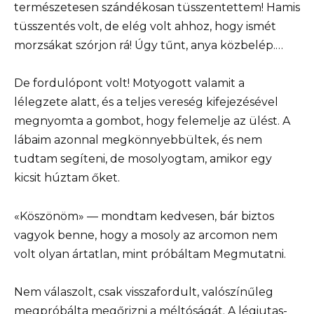
természetesen szándékosan tüsszentettem! Hamis
tüsszentés volt, de elég volt ahhoz, hogy ismét
morzsákat szórjon rá! Úgy tűnt, anya közbelép.…
De fordulópont volt! Motyogott valamit a
lélegzete alatt, és a teljes vereség kifejezésével
megnyomta a gombot, hogy felemelje az ülést. A
lábaim azonnal megkönnyebbültek, és nem
tudtam segíteni, de mosolyogtam, amikor egy
kicsit húztam őket.
«Köszönöm» — mondtam kedvesen, bár biztos
vagyok benne, hogy a mosoly az arcomon nem
volt olyan ártatlan, mint próbáltam Megmutatni.
Nem válaszolt, csak visszafordult, valószínűleg
megpróbálta megőrizni a méltóságát. A légiutas-