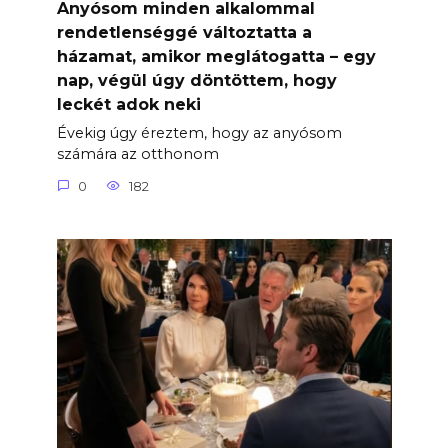
Anyósom minden alkalommal
rendetlenséggé változtatta a
házamat, amikor meglátogatta – egy
nap, végül úgy döntöttem, hogy
leckét adok neki
Évekig úgy éreztem, hogy az anyósom
számára az otthonom
0
182