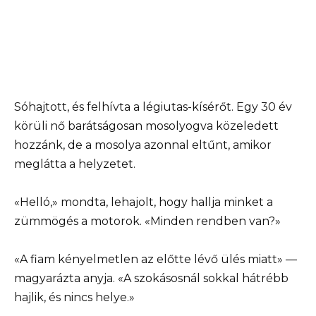
Sóhajtott, és felhívta a légiutas-kísérőt. Egy 30 év
körüli nő barátságosan mosolyogva közeledett
hozzánk, de a mosolya azonnal eltűnt, amikor
meglátta a helyzetet.
«Helló,» mondta, lehajolt, hogy hallja minket a
zümmögés a motorok. «Minden rendben van?»
«A fiam kényelmetlen az előtte lévő ülés miatt» —
magyarázta anyja. «A szokásosnál sokkal hátrébb
hajlik, és nincs helye.»