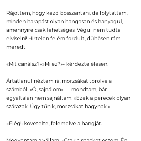
Rájöttem, hogy kezd bosszantani, de folytattam,
minden harapást olyan hangosan és hanyagul,
amennyire csak lehetséges. Végül nem tudta
elviselni! Hirtelen felém fordult, dühösen rám
meredt.
«Mit csinálsz?»»Mi ez?»- kérdezte élesen.
Ártatlanul néztem rá, morzsákat törölve a
számból. «Ó, sajnálom» — mondtam, bár
egyáltalán nem sajnáltam. «Ezek a perecek olyan
szárazak. Úgy tűnik, morzsákat hagynak.»
«Elég!»követelte, felemelve a hangját.
Megvontam a vállam. «Csak a snacket eszem. Én