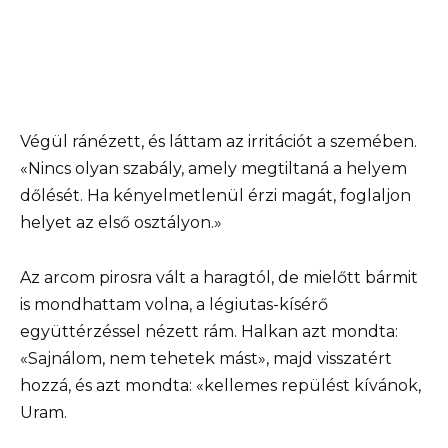
Végül ránézett, és láttam az irritációt a szemében.
«Nincs olyan szabály, amely megtiltaná a helyem
dőlését. Ha kényelmetlenül érzi magát, foglaljon
helyet az első osztályon.»
Az arcom pirosra vált a haragtól, de mielőtt bármit
is mondhattam volna, a légiutas-kísérő
együttérzéssel nézett rám. Halkan azt mondta:
«Sajnálom, nem tehetek mást», majd visszatért
hozzá, és azt mondta: «kellemes repülést kívánok,
Uram.