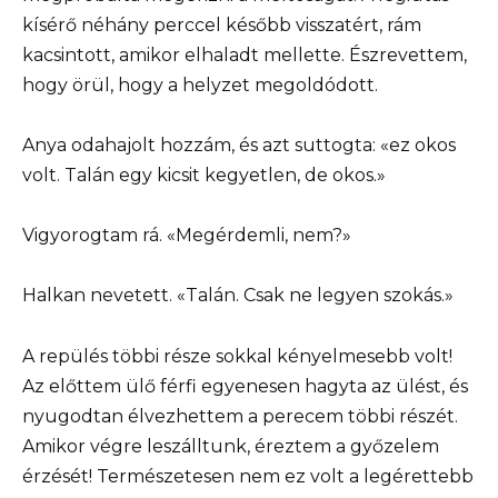
kísérő néhány perccel később visszatért, rám
kacsintott, amikor elhaladt mellette. Észrevettem,
hogy örül, hogy a helyzet megoldódott.
Anya odahajolt hozzám, és azt suttogta: «ez okos
volt. Talán egy kicsit kegyetlen, de okos.»
Vigyorogtam rá. «Megérdemli, nem?»
Halkan nevetett. «Talán. Csak ne legyen szokás.»
A repülés többi része sokkal kényelmesebb volt!
Az előttem ülő férfi egyenesen hagyta az ülést, és
nyugodtan élvezhettem a perecem többi részét.
Amikor végre leszálltunk, éreztem a győzelem
érzését! Természetesen nem ez volt a legérettebb