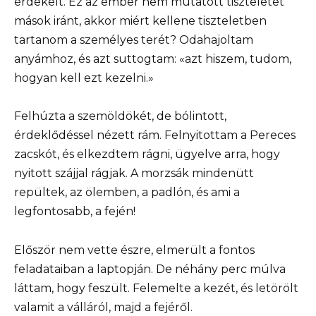
érdekelt. Ez az ember nem mutatott tiszteletet
mások iránt, akkor miért kellene tiszteletben
tartanom a személyes terét? Odahajoltam
anyámhoz, és azt suttogtam: «azt hiszem, tudom,
hogyan kell ezt kezelni.»
Felhúzta a szemöldökét, de bólintott,
érdeklődéssel nézett rám. Felnyitottam a Pereces
zacskót, és elkezdtem rágni, ügyelve arra, hogy
nyitott szájjal rágjak. A morzsák mindenütt
repültek, az ölemben, a padlón, és ami a
legfontosabb, a fején!
Először nem vette észre, elmerült a fontos
feladataiban a laptopján. De néhány perc múlva
láttam, hogy feszült. Felemelte a kezét, és letörölt
valamit a válláról, majd a fejéről.