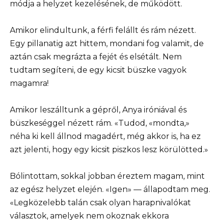
módja a helyzet kezelésének, de működött.
Amikor elindultunk, a férfi felállt és rám nézett.
Egy pillanatig azt hittem, mondani fog valamit, de
aztán csak megrázta a fejét és elsétált. Nem
tudtam segíteni, de egy kicsit büszke vagyok
magamra!
Amikor leszálltunk a gépről, Anya iróniával és
büszkeséggel nézett rám. «Tudod, «mondta,»
néha ki kell állnod magadért, még akkor is, ha ez
azt jelenti, hogy egy kicsit piszkos lesz körülötted.»
Bólintottam, sokkal jobban éreztem magam, mint
az egész helyzet elején. «Igen» — állapodtam meg.
«Legközelebb talán csak olyan harapnivalókat
választok, amelyek nem okoznak ekkora