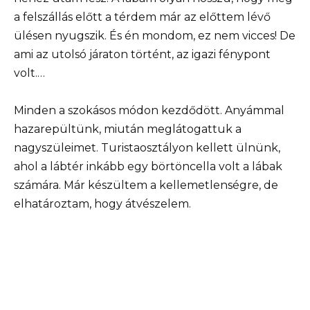
a felszállás előtt a térdem már az előttem lévő
ülésen nyugszik. És én mondom, ez nem vicces! De
ami az utolsó járaton történt, az igazi fénypont
volt.…
Minden a szokásos módon kezdődött. Anyámmal
hazarepültünk, miután meglátogattuk a
nagyszüleimet. Turistaosztályon kellett ülnünk,
ahol a lábtér inkább egy börtöncella volt a lábak
számára. Már készültem a kellemetlenségre, de
elhatároztam, hogy átvészelem.