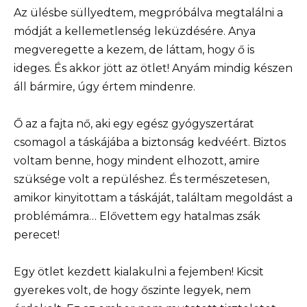
Az ülésbe süllyedtem, megpróbálva megtalálni a
módját a kellemetlenség leküzdésére. Anya
megveregette a kezem, de láttam, hogy ő is
ideges. És akkor jött az ötlet! Anyám mindig készen
áll bármire, úgy értem mindenre.
Ő az a fajta nő, aki egy egész gyógyszertárat
csomagol a táskájába a biztonság kedvéért. Biztos
voltam benne, hogy mindent elhozott, amire
szüksége volt a repüléshez. És természetesen,
amikor kinyitottam a táskáját, találtam megoldást a
problémámra… Elővettem egy hatalmas zsák
perecet!
Egy ötlet kezdett kialakulni a fejemben! Kicsit
gyerekes volt, de hogy őszinte legyek, nem