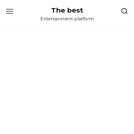
Перейти
The best
к
содержанию
Entertainment platform