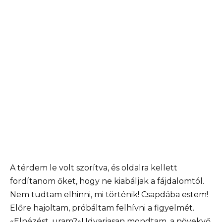
A térdem le volt szorítva, és oldalra kellett
fordítanom őket, hogy ne kiabáljak a fájdalomtól.
Nem tudtam elhinni, mi történik! Csapdába estem!
Előre hajoltam, próbáltam felhívni a figyelmét.
«Elnézést, uram?»Udvariasan mondtam, a növekvő