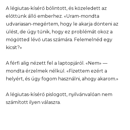
A légiutas-kísérő bólintott, és közeledett az
előttünk álló emberhez. «Uram-mondta
udvariasan-megértem, hogy le akarja dönteni az
ülést, de úgy tűnik, hogy ez problémát okoz a
mögötted lévő utas számára. Felemelnéd egy
kicsit?»
A férfi alig nézett fel a laptopjáról. «Nem» —
mondta érzelmek nélkül. «Fizettem ezért a
helyért, és úgy fogom használni, ahogy akarom.»
A légiutas-kísérő pislogott, nyilvánvalóan nem
számított ilyen válaszra.