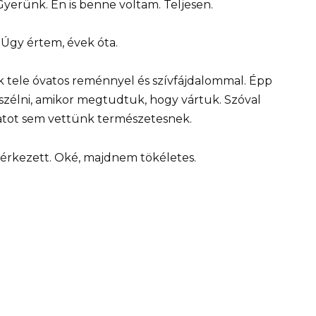
Gyerünk. Én is benne voltam. Teljesen.
Úgy értem, évek óta.
k tele óvatos reménnyel és szívfájdalommal. Épp
zélni, amikor megtudtuk, hogy vártuk. Szóval
anatot sem vettünk természetesnek.
érkezett. Oké, majdnem tökéletes.