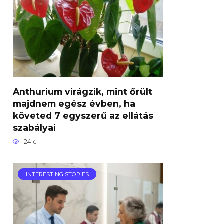
Anthurium virágzik, mint őrült
majdnem egész évben, ha
követed 7 egyszerű az ellátás
szabályai
24к.
INTERESTING STORIES