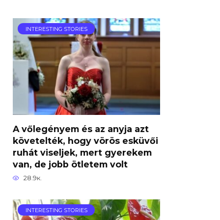
INTERESTING STORIES
A vőlegényem és az anyja azt
követelték, hogy vörös esküvői
ruhát viseljek, mert gyerekem
van, de jobb ötletem volt
28.9к.
INTERESTING STORIES