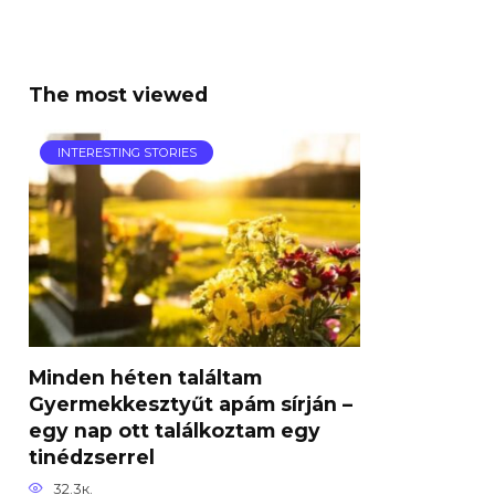
The most viewed
INTERESTING STORIES
Minden héten találtam
Gyermekkesztyűt apám sírján –
egy nap ott találkoztam egy
tinédzserrel
32.3к.