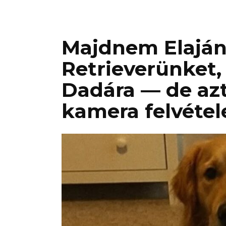
Majdnem Elaján
Retrieverünket,
Dadára — de az
kamera felvétel