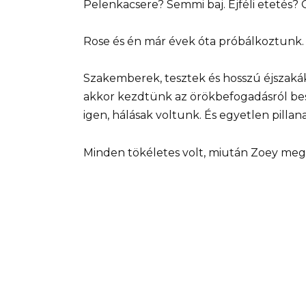
Pelenkacsere? Semmi baj. Éjféli etetés? 
Rose és én már évek óta próbálkoztunk. 
Szakemberek, tesztek és hosszú éjszaká
akkor kezdtünk az örökbefogadásról bes
igen, hálásak voltunk. És egyetlen pill
Minden tökéletes volt, miután Zoey meg