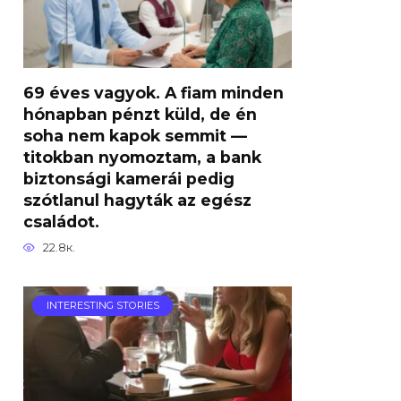
69 éves vagyok. A fiam minden
hónapban pénzt küld, de én
soha nem kapok semmit —
titokban nyomoztam, a bank
biztonsági kamerái pedig
szótlanul hagyták az egész
családot.
22.8к.
INTERESTING STORIES