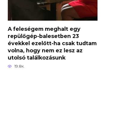
A feleségem meghalt egy
repülőgép-balesetben 23
évekkel ezelőtt-ha csak tudtam
volna, hogy nem ez lesz az
utolsó találkozásunk
19.8к.