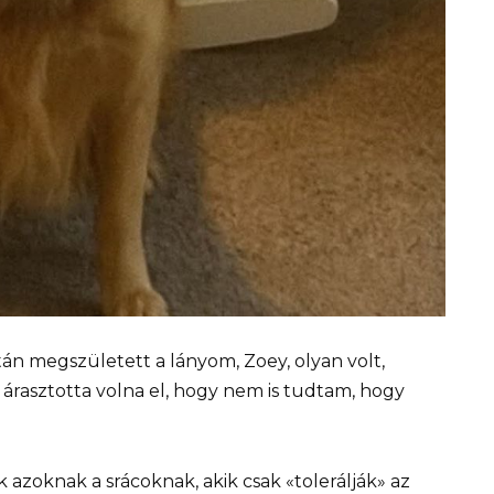
án megszületett a lányom, Zoey, olyan volt,
ny árasztotta volna el, hogy nem is tudtam, hogy
azoknak a srácoknak, akik csak «tolerálják» az