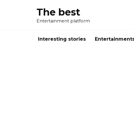
Перейти
The best
к
содержанию
Entertainment platform
Interesting stories
Entertainment