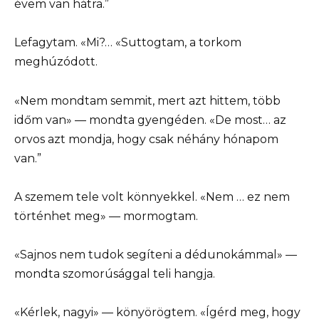
évem van hátra.”
Lefagytam. «Mi?… «Suttogtam, a torkom
meghúzódott.
«Nem mondtam semmit, mert azt hittem, több
időm van» — mondta gyengéden. «De most… az
orvos azt mondja, hogy csak néhány hónapom
van.”
A szemem tele volt könnyekkel. «Nem … ez nem
történhet meg» — mormogtam.
«Sajnos nem tudok segíteni a dédunokámmal» —
mondta szomorúsággal teli hangja.
«Kérlek, nagyi» — könyörögtem. «Ígérd meg, hogy