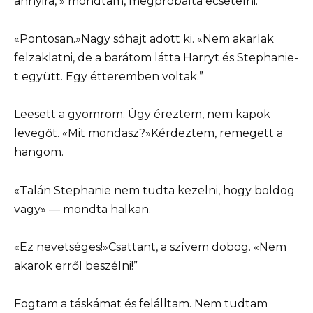
annyira, » mondtam, megpróbálta ecsetelni.
«Pontosan.»Nagy sóhajt adott ki. «Nem akarlak
felzaklatni, de a barátom látta Harryt és Stephanie-
t együtt. Egy étteremben voltak.”
Leesett a gyomrom. Úgy éreztem, nem kapok
levegőt. «Mit mondasz?»Kérdeztem, remegett a
hangom.
«Talán Stephanie nem tudta kezelni, hogy boldog
vagy» — mondta halkan.
«Ez nevetséges!»Csattant, a szívem dobog. «Nem
akarok erről beszélni!”
Fogtam a táskámat és felálltam. Nem tudtam