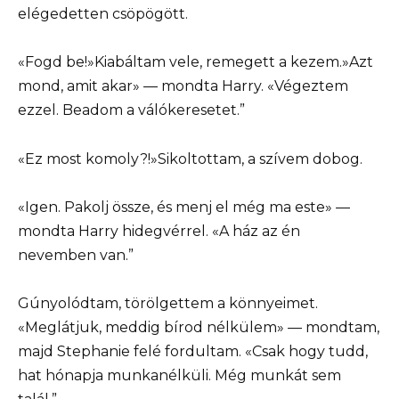
elégedetten csöpögött.
«Fogd be!»Kiabáltam vele, remegett a kezem.»Azt
mond, amit akar» — mondta Harry. «Végeztem
ezzel. Beadom a válókeresetet.”
«Ez most komoly?!»Sikoltottam, a szívem dobog.
«Igen. Pakolj össze, és menj el még ma este» —
mondta Harry hidegvérrel. «A ház az én
nevemben van.”
Gúnyolódtam, törölgettem a könnyeimet.
«Meglátjuk, meddig bírod nélkülem» — mondtam,
majd Stephanie felé fordultam. «Csak hogy tudd,
hat hónapja munkanélküli. Még munkát sem