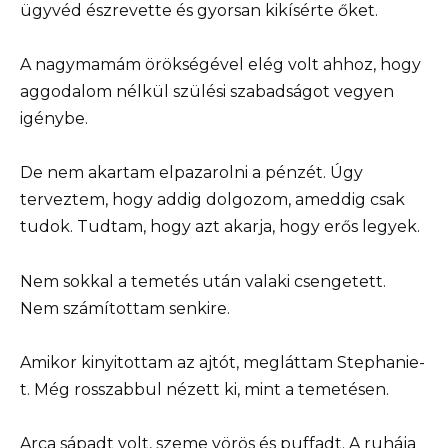
ügyvéd észrevette és gyorsan kikísérte őket.
A nagymamám örökségével elég volt ahhoz, hogy
aggodalom nélkül szülési szabadságot vegyen
igénybe.
De nem akartam elpazarolni a pénzét. Úgy
terveztem, hogy addig dolgozom, ameddig csak
tudok. Tudtam, hogy azt akarja, hogy erős legyek.
Nem sokkal a temetés után valaki csengetett.
Nem számítottam senkire.
Amikor kinyitottam az ajtót, megláttam Stephanie-
t. Még rosszabbul nézett ki, mint a temetésen.
Arca sápadt volt, szeme vörös és puffadt. A ruhája