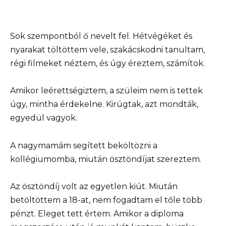
Sok szempontból ő nevelt fel. Hétvégéket és
nyarakat töltöttem vele, szakácskodni tanultam,
régi filmeket néztem, és úgy éreztem, számítok.
Amikor leérettségiztem, a szüleim nem is tettek
úgy, mintha érdekelne. Kirúgtak, azt mondták,
egyedül vagyok.
A nagymamám segített beköltözni a
kollégiumomba, miután ösztöndíjat szereztem.
Az ösztöndíj volt az egyetlen kiút. Miután
betöltöttem a 18-at, nem fogadtam el tőle több
pénzt. Eleget tett értem. Amikor a diploma