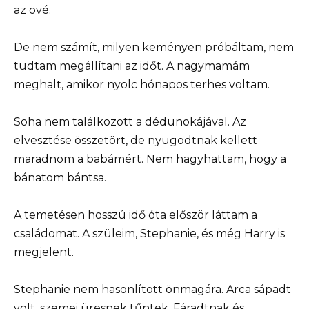
az övé.
De nem számít, milyen keményen próbáltam, nem
tudtam megállítani az időt. A nagymamám
meghalt, amikor nyolc hónapos terhes voltam.
Soha nem találkozott a dédunokájával. Az
elvesztése összetört, de nyugodtnak kellett
maradnom a babámért. Nem hagyhattam, hogy a
bánatom bántsa.
A temetésen hosszú idő óta először láttam a
családomat. A szüleim, Stephanie, és még Harry is
megjelent.
Stephanie nem hasonlított önmagára. Arca sápadt
volt, szemei üresnek tűntek. Fáradtnak és