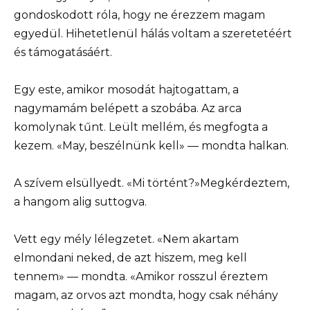
gondoskodott róla, hogy ne érezzem magam
egyedül. Hihetetlenül hálás voltam a szeretetéért
és támogatásáért.
Egy este, amikor mosodát hajtogattam, a
nagymamám belépett a szobába. Az arca
komolynak tűnt. Leült mellém, és megfogta a
kezem. «May, beszélnünk kell» — mondta halkan.
A szívem elsüllyedt. «Mi történt?»Megkérdeztem,
a hangom alig suttogva.
Vett egy mély lélegzetet. «Nem akartam
elmondani neked, de azt hiszem, meg kell
tennem» — mondta. «Amikor rosszul éreztem
magam, az orvos azt mondta, hogy csak néhány