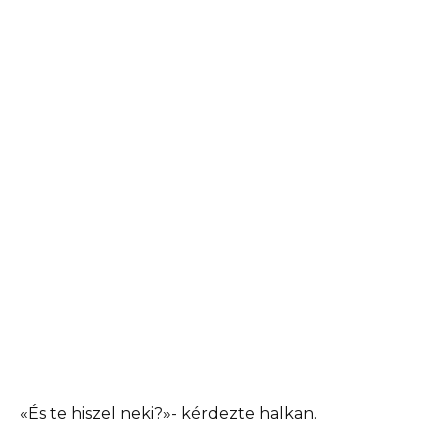
«És te hiszel neki?»- kérdezte halkan.