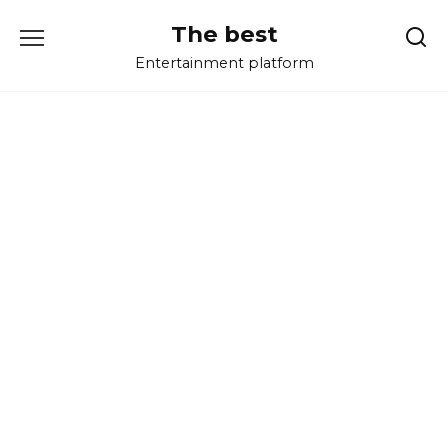
Перейти
The best
к
содержанию
Entertainment platform