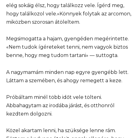
elég sokáig élsz, hogy találkozz vele. Ígérd meg,
hogy találkozol vele.»Könnyek folytak az arcomon,
miközben szorosan átöleltem.
Megsimogatta a hajam, gyengéden megérintette.
«Nem tudok ígéreteket tenni, nem vagyok biztos
benne, hogy meg tudom tartani» — suttogta.
A nagymamám minden nap egyre gyengébb lett.
Láttam a szemében, és ahogy remegett a keze.
Próbáltam minél több időt vele tölteni.
Abbahagytam az irodába járást, és otthonról
kezdtem dolgozni.
Közel akartam lenni, ha szüksége lenne rám.