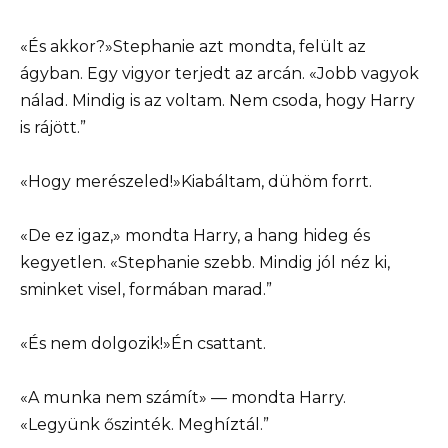
«És akkor?»Stephanie azt mondta, felült az
ágyban. Egy vigyor terjedt az arcán. «Jobb vagyok
nálad. Mindig is az voltam. Nem csoda, hogy Harry
is rájött.”
«Hogy merészeled!»Kiabáltam, dühöm forrt.
«De ez igaz,» mondta Harry, a hang hideg és
kegyetlen. «Stephanie szebb. Mindig jól néz ki,
sminket visel, formában marad.”
«És nem dolgozik!»Én csattant.
«A munka nem számít» — mondta Harry.
«Legyünk őszinték. Meghíztál.”