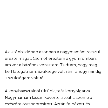
Az utóbbi időben azonban a nagymamám rosszul
érezte magát. Csomót éreztem a gyomromban,
amikor a házához vezettem. Tudtam, hogy meg
kell látogatnom. Szüksége volt rám, ahogy mindig
is szükségem volt rá.
A konyhaasztalnál ültünk, teát kortyolgatva.
Nagymamám lassan keverte a teát, a szeme a
csészére összpontosított. Aztán felnézett és