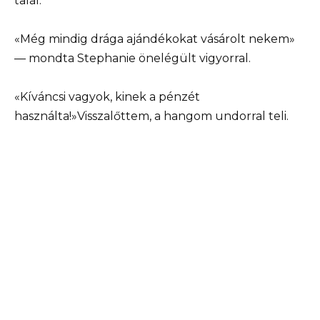
talál.”
«Még mindig drága ajándékokat vásárolt nekem»
— mondta Stephanie önelégült vigyorral.
«Kíváncsi vagyok, kinek a pénzét
használta!»Visszalőttem, a hangom undorral teli.