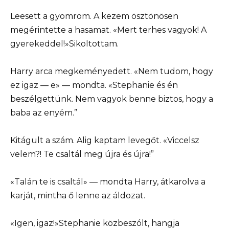
Leesett a gyomrom. A kezem ösztönösen
megérintette a hasamat. «Mert terhes vagyok! A
gyerekeddel!»Sikoltottam.
Harry arca megkeményedett. «Nem tudom, hogy
ez igaz — e» — mondta. «Stephanie és én
beszélgettünk. Nem vagyok benne biztos, hogy a
baba az enyém.”
Kitágult a szám. Alig kaptam levegőt. «Viccelsz
velem?! Te csaltál meg újra és újra!”
«Talán te is csaltál» — mondta Harry, átkarolva a
karját, mintha ő lenne az áldozat.
«Igen, igaz!»Stephanie közbeszólt, hangja