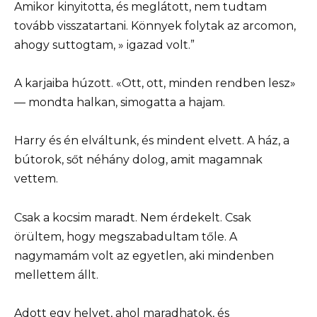
Amikor kinyitotta, és meglátott, nem tudtam
tovább visszatartani. Könnyek folytak az arcomon,
ahogy suttogtam, » igazad volt.”
A karjaiba húzott. «Ott, ott, minden rendben lesz»
— mondta halkan, simogatta a hajam.
Harry és én elváltunk, és mindent elvett. A ház, a
bútorok, sőt néhány dolog, amit magamnak
vettem.
Csak a kocsim maradt. Nem érdekelt. Csak
örültem, hogy megszabadultam tőle. A
nagymamám volt az egyetlen, aki mindenben
mellettem állt.
Adott egy helyet, ahol maradhatok, és