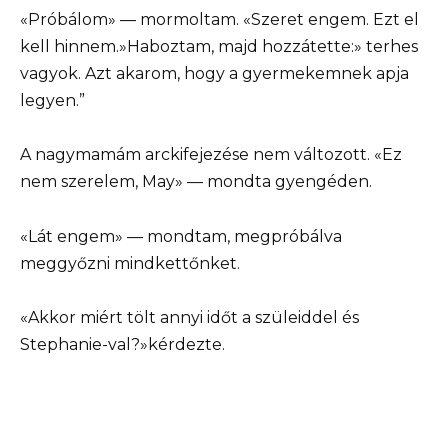
«Próbálom» — mormoltam. «Szeret engem. Ezt el
kell hinnem.»Haboztam, majd hozzátette:» terhes
vagyok. Azt akarom, hogy a gyermekemnek apja
legyen.”
A nagymamám arckifejezése nem változott. «Ez
nem szerelem, May» — mondta gyengéden.
«Lát engem» — mondtam, megpróbálva
meggyőzni mindkettőnket.
«Akkor miért tölt annyi időt a szüleiddel és
Stephanie-val?»kérdezte.