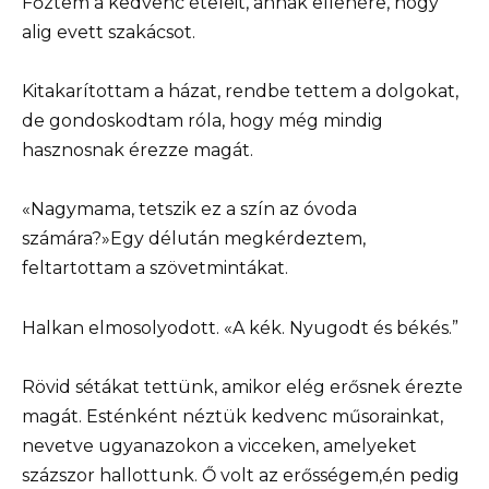
Főztem a kedvenc ételeit, annak ellenére, hogy
alig evett szakácsot.
Kitakarítottam a házat, rendbe tettem a dolgokat,
de gondoskodtam róla, hogy még mindig
hasznosnak érezze magát.
«Nagymama, tetszik ez a szín az óvoda
számára?»Egy délután megkérdeztem,
feltartottam a szövetmintákat.
Halkan elmosolyodott. «A kék. Nyugodt és békés.”
Rövid sétákat tettünk, amikor elég erősnek érezte
magát. Esténként néztük kedvenc műsorainkat,
nevetve ugyanazokon a vicceken, amelyeket
százszor hallottunk. Ő volt az erősségem,én pedig