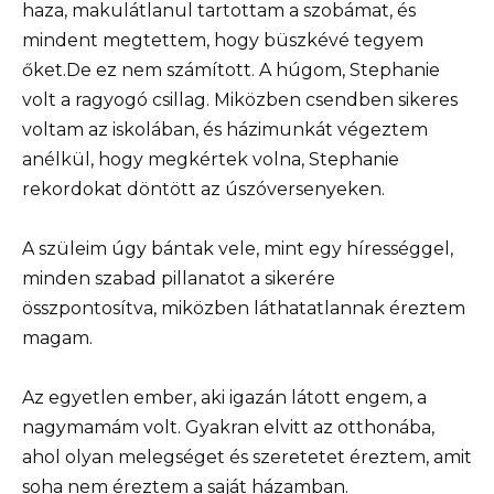
haza, makulátlanul tartottam a szobámat, és
mindent megtettem, hogy büszkévé tegyem
őket.De ez nem számított. A húgom, Stephanie
volt a ragyogó csillag. Miközben csendben sikeres
voltam az iskolában, és házimunkát végeztem
anélkül, hogy megkértek volna, Stephanie
rekordokat döntött az úszóversenyeken.
A szüleim úgy bántak vele, mint egy hírességgel,
minden szabad pillanatot a sikerére
összpontosítva, miközben láthatatlannak éreztem
magam.
Az egyetlen ember, aki igazán látott engem, a
nagymamám volt. Gyakran elvitt az otthonába,
ahol olyan melegséget és szeretetet éreztem, amit
soha nem éreztem a saját házamban.