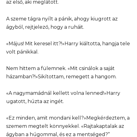
az első, aki meglátott.
A szeme tágra nyílt a pánik, ahogy kiugrott az
ágyból, rejtjelező, hogy a ruháit.
«Május! Mit keresel itt?!»Harry kiáltotta, hangja tele
volt pánikkal.
Nem hittem a fülemnek. «Mit csinálok a saját
házamban?!»Sikítottam, remegett a hangom.
«A nagymamádnál kellett volna lenned!»Harry
ugatott, húzta az ingét.
«Ez minden, amit mondani kell?»Megkérdeztem, a
szemem megtelt könnyekkel. «Rajtakaptalak az
ágyban a húgommal, és ez a mentséged?”