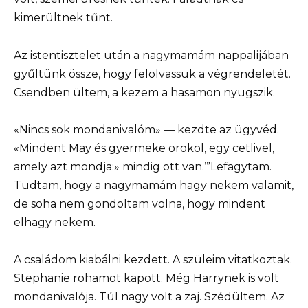
kimerültnek tűnt.
Az istentisztelet után a nagymamám nappalijában
gyűltünk össze, hogy felolvassuk a végrendeletét.
Csendben ültem, a kezem a hasamon nyugszik.
«Nincs sok mondanivalóm» — kezdte az ügyvéd.
«Mindent May és gyermeke örököl, egy cetlivel,
amely azt mondja:» mindig ott van.’”Lefagytam.
Tudtam, hogy a nagymamám hagy nekem valamit,
de soha nem gondoltam volna, hogy mindent
elhagy nekem.
A családom kiabálni kezdett. A szüleim vitatkoztak.
Stephanie rohamot kapott. Még Harrynek is volt
mondanivalója. Túl nagy volt a zaj. Szédültem. Az