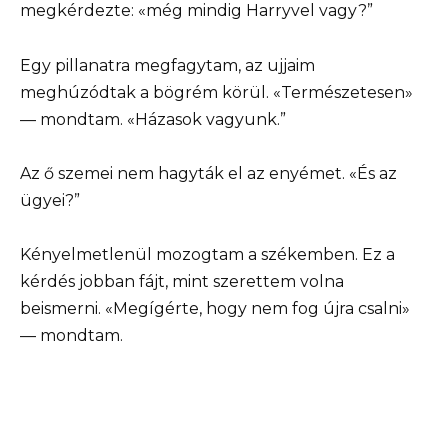
megkérdezte: «még mindig Harryvel vagy?”
Egy pillanatra megfagytam, az ujjaim
meghúzódtak a bögrém körül. «Természetesen»
— mondtam. «Házasok vagyunk.”
Az ő szemei nem hagyták el az enyémet. «És az
ügyei?”
Kényelmetlenül mozogtam a székemben. Ez a
kérdés jobban fájt, mint szerettem volna
beismerni. «Megígérte, hogy nem fog újra csalni»
— mondtam.