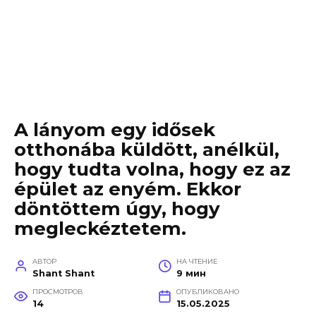
A lányom egy idősek
otthonába küldött, anélkül,
hogy tudta volna, hogy ez az
épület az enyém. Ekkor
döntöttem úgy, hogy
megleckéztetem.
АВТОР
НА ЧТЕНИЕ
Shant Shant
9 мин
ПРОСМОТРОВ
ОПУБЛИКОВАНО
14
15.05.2025