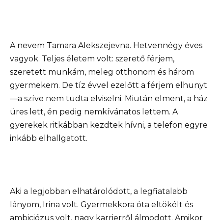
A nevem Tamara Alekszejevna. Hetvennégy éves
vagyok. Teljes életem volt: szerető férjem,
szeretett munkám, meleg otthonom és három
gyermekem. De tíz évvel ezelőtt a férjem elhunyt
—a szíve nem tudta elviselni. Miután elment, a ház
üres lett, én pedig nemkívánatos lettem. A
gyerekek ritkábban kezdtek hívni, a telefon egyre
inkább elhallgatott.
Aki a legjobban elhatárolódott, a legfiatalabb
lányom, Irina volt. Gyermekkora óta eltökélt és
ambiciózus volt, nagy karrierről álmodott. Amikor