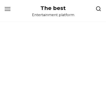
Перейти
The best
к
содержанию
Entertainment platform