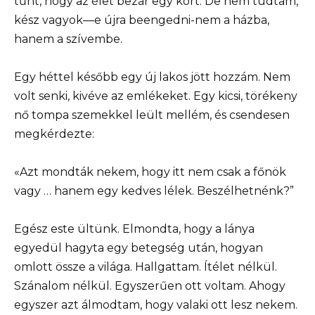
tűnt, hogy az élet bezár egy kört. De nem tudtam,
kész vagyok—e újra beengedni-nem a házba,
hanem a szívembe.
Egy héttel később egy új lakos jött hozzám. Nem
volt senki, kivéve az emlékeket. Egy kicsi, törékeny
nő tompa szemekkel leült mellém, és csendesen
megkérdezte:
«Azt mondták nekem, hogy itt nem csak a főnök
vagy … hanem egy kedves lélek. Beszélhetnénk?”
Egész este ültünk. Elmondta, hogy a lánya
egyedül hagyta egy betegség után, hogyan
omlott össze a világa. Hallgattam. Ítélet nélkül.
Szánalom nélkül. Egyszerűen ott voltam. Ahogy
egyszer azt álmodtam, hogy valaki ott lesz nekem.