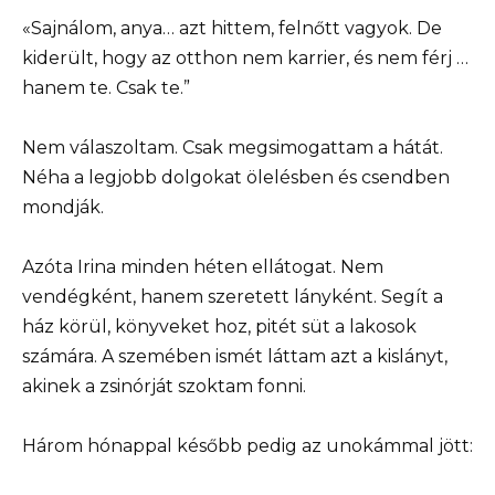
«Sajnálom, anya… azt hittem, felnőtt vagyok. De
kiderült, hogy az otthon nem karrier, és nem férj …
hanem te. Csak te.”
Nem válaszoltam. Csak megsimogattam a hátát.
Néha a legjobb dolgokat ölelésben és csendben
mondják.
Azóta Irina minden héten ellátogat. Nem
vendégként, hanem szeretett lányként. Segít a
ház körül, könyveket hoz, pitét süt a lakosok
számára. A szemében ismét láttam azt a kislányt,
akinek a zsinórját szoktam fonni.
Három hónappal később pedig az unokámmal jött: