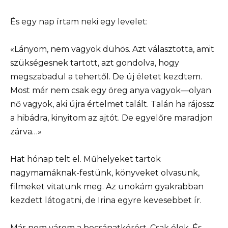
És egy nap írtam neki egy levelet:
«Lányom, nem vagyok dühös. Azt választotta, amit
szükségesnek tartott, azt gondolva, hogy
megszabadul a tehertől. De új életet kezdtem.
Most már nem csak egy öreg anya vagyok—olyan
nő vagyok, aki újra értelmet talált. Talán ha rájössz
a hibádra, kinyitom az ajtót. De egyelőre maradjon
zárva…»
Hat hónap telt el. Műhelyeket tartok
nagymamáknak-festünk, könyveket olvasunk,
filmeket vitatunk meg. Az unokám gyakrabban
kezdett látogatni, de Irina egyre kevesebbet ír.
Már nem várom a bocsánatkérést. Csak élek. És