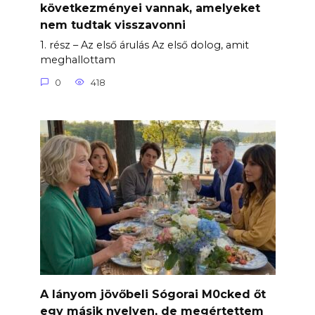
következményei vannak, amelyeket
nem tudtak visszavonni
1. rész – Az első árulás Az első dolog, amit
meghallottam
0
418
A lányom jövőbeli Sógorai M0cked őt
egy másik nyelven, de megértettem