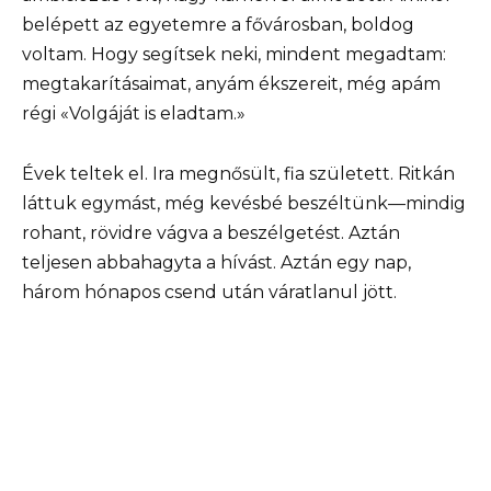
belépett az egyetemre a fővárosban, boldog
voltam. Hogy segítsek neki, mindent megadtam:
megtakarításaimat, anyám ékszereit, még apám
régi «Volgáját is eladtam.»
Évek teltek el. Ira megnősült, fia született. Ritkán
láttuk egymást, még kevésbé beszéltünk—mindig
rohant, rövidre vágva a beszélgetést. Aztán
teljesen abbahagyta a hívást. Aztán egy nap,
három hónapos csend után váratlanul jött.