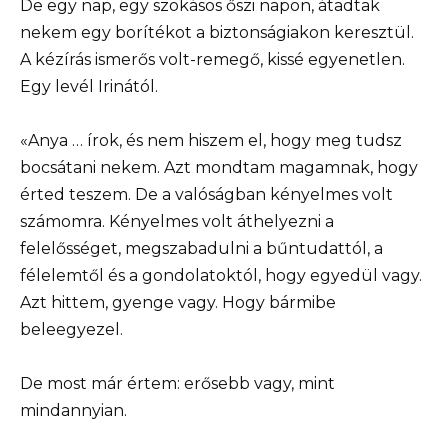
De egy nap, egy szokásos őszi napon, átadtak
nekem egy borítékot a biztonságiakon keresztül.
A kézírás ismerős volt-remegő, kissé egyenetlen.
Egy levél Irinától.
«Anya … írok, és nem hiszem el, hogy meg tudsz
bocsátani nekem. Azt mondtam magamnak, hogy
érted teszem. De a valóságban kényelmes volt
számomra. Kényelmes volt áthelyezni a
felelősséget, megszabadulni a bűntudattól, a
félelemtől és a gondolatoktól, hogy egyedül vagy.
Azt hittem, gyenge vagy. Hogy bármibe
beleegyezel.
De most már értem: erősebb vagy, mint
mindannyian.