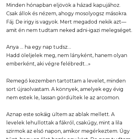
Minden hónapban eljövök a házad kapujához.
Csak állok és nézem, ahogy mosolyogsz másokra.
Fáj. De irigy is vagyok. Mert megadod nekik azt—
amit én nem tudtam neked adni-igazi melegséget.
Anya … ha egy nap tudsz…
Hadd öleljelek meg, nem lányként, hanem olyan
emberként, aki végre felébredt…»
Remegő kezemben tartottam a levelet, minden
sort újraolvastam. A könnyek, amelyek egy évig
nem estek le, lassan gördültek le az arcomon.
Aznap este sokáig ültem az ablak mellett. A
levelek lehullottak a fákról, csakúgy, mint a lila
szirmok az első napon, amikor megérkeztem. Úgy