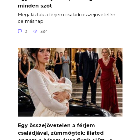
minden szót
Megaláztak a férjem családi összejövetelén –
de másnap
0
394
Egy összejövetelen a férjem
családjával, zümmögtek: iliated