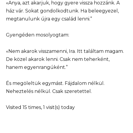
«Anya, azt akarjuk, hogy gyere vissza hozzánk. A
ház vár. Sokat gondolkodtunk. Ha beleegyezel,
megtanulunk újra egy család lenni.”
Gyengéden mosolyogtam:
«Nem akarok visszamenni, Ira. Itt találtam magam.
De közel akarok lenni. Csak nem teherként,
hanem egyenrangúként.”
És megöleltük egymást. Fájdalom nélkül.
Neheztelés nélkül. Csak szeretettel.
Visited 15 times, 1 visit(s) today