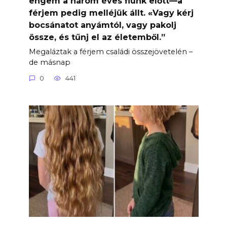
engem a három éves fiunk előtt—a
férjem pedig melléjük állt. «Vagy kérj
bocsánatot anyámtól, vagy pakolj
össze, és tűnj el az életemből.”
Megaláztak a férjem családi összejövetelén –
de másnap
0
441