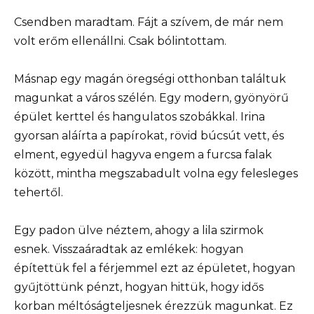
Csendben maradtam. Fájt a szívem, de már nem
volt erőm ellenállni. Csak bólintottam.
Másnap egy magán öregségi otthonban találtuk
magunkat a város szélén. Egy modern, gyönyörű
épület kerttel és hangulatos szobákkal. Irina
gyorsan aláírta a papírokat, rövid búcsút vett, és
elment, egyedül hagyva engem a furcsa falak
között, mintha megszabadult volna egy felesleges
tehertől.
Egy padon ülve néztem, ahogy a lila szirmok
esnek. Visszaáradtak az emlékek: hogyan
építettük fel a férjemmel ezt az épületet, hogyan
gyűjtöttünk pénzt, hogyan hittük, hogy idős
korban méltóságteljesnek érezzük magunkat. Ez