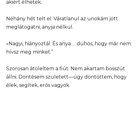
akiért élhetek.
Néhány hét telt el. Váratlanul az unokám jött
meglátogatni, anyja nélkül.
«Nagyi, hiányoztál. És anya … dühös, hogy már nem
hívsz meg minket.”
Szorosan átöleltem a fiút. Nem akartam bosszút
állni. Döntésem született—úgy döntöttem, hogy
élek, segítek, erős vagyok.