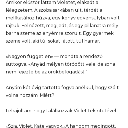
Amikor először láttam Violetet, elakadt a
lélegzetem. A szoba sarkában ült, térdét a
mellkasához húzva, egy könyv egyensúlyban volt
rajtuk. Felnézett, megijedt, és egy pillanatra mély
barna szeme az enyémre szorult. Egy gyermek
szeme volt, aki túl sokat látott, túl hamar.
«Nagyon független» — mondta a rendező
suttogva. «Anyád mélyen törődött vele, de soha
nem fejezte be az örökbefogadást.”
Anyám két évig tartotta fogva anélkül, hogy szólt
volna hozzám. Miért?
Lehajoltam, hogy találkozzak Violet tekintetével.
«Szia, Violet. Kate vagyok.»A hangom megingott,