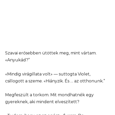
Szavai erősebben ütöttek meg, mint vártam.
«Anyukád?”
«Mindig virágillata volt» — suttogta Violet,
csillogott a szeme. «Hiányzik. És … az otthonunk.”
Megfeszült a torkom. Mit mondhatnék egy
gyereknek, aki mindent elveszített?