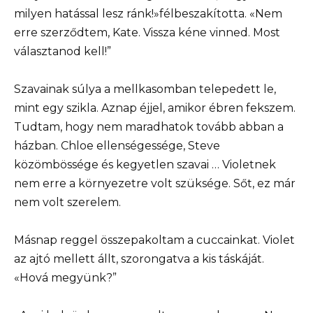
milyen hatással lesz ránk!»félbeszakította. «Nem
erre szerződtem, Kate. Vissza kéne vinned. Most
választanod kell!”
Szavainak súlya a mellkasomban telepedett le,
mint egy szikla. Aznap éjjel, amikor ébren fekszem.
Tudtam, hogy nem maradhatok tovább abban a
házban. Chloe ellenségessége, Steve
közömbössége és kegyetlen szavai … Violetnek
nem erre a környezetre volt szüksége. Sőt, ez már
nem volt szerelem.
Másnap reggel összepakoltam a cuccainkat. Violet
az ajtó mellett állt, szorongatva a kis táskáját.
«Hová megyünk?”