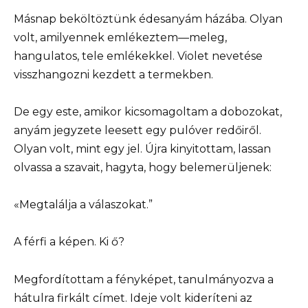
Másnap beköltöztünk édesanyám házába. Olyan
volt, amilyennek emlékeztem—meleg,
hangulatos, tele emlékekkel. Violet nevetése
visszhangozni kezdett a termekben.
De egy este, amikor kicsomagoltam a dobozokat,
anyám jegyzete leesett egy pulóver redőiről.
Olyan volt, mint egy jel. Újra kinyitottam, lassan
olvassa a szavait, hagyta, hogy belemerüljenek:
«Megtalálja a válaszokat.”
A férfi a képen. Ki ő?
Megfordítottam a fényképet, tanulmányozva a
hátulra firkált címet. Ideje volt kideríteni az