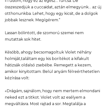
«Tudom, hogy ez az egész… furcsa. De
összeszedjük a cuccaidat, aztán elmegyünk… az új
otthonunkba. Lehet, hogy egy kicsit, de a dolgok
jobbak lesznek. Megígérem.”
Lassan bólintott, de szomorú szemei nem
mutattak sok hitet.
Később, ahogy becsomagoltuk Violet néhány
holmiját,találtam egy kis borítékot a kifakult
hátizsák oldalsó zsebébe. Remegett a kezem,
amikor kinyitottam. Belül anyám félreérthetetlen
kézírása volt:
«Drágám, sajnálom, hogy nem mertem elmondani
neked ezt a titkot. Violet volt az esélyem a
megváltásra. Most rajtad a sor. Megtalálja a