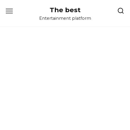
Перейти
The best
к
содержанию
Entertainment platform