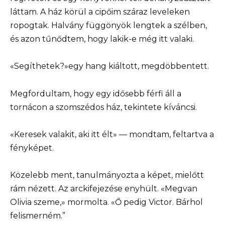
láttam. A ház körül a cipőim száraz leveleken
ropogtak. Halvány függönyök lengtek a szélben,
és azon tűnődtem, hogy lakik-e még itt valaki.
«Segíthetek?»egy hang kiáltott, megdöbbentett.
Megfordultam, hogy egy idősebb férfi áll a
tornácon a szomszédos ház, tekintete kíváncsi.
«Keresek valakit, aki itt élt» — mondtam, feltartva a
fényképet.
Közelebb ment, tanulmányozta a képet, mielőtt
rám nézett. Az arckifejezése enyhült. «Megvan
Olivia szeme,» mormolta. «Ő pedig Victor. Bárhol
felismerném.”