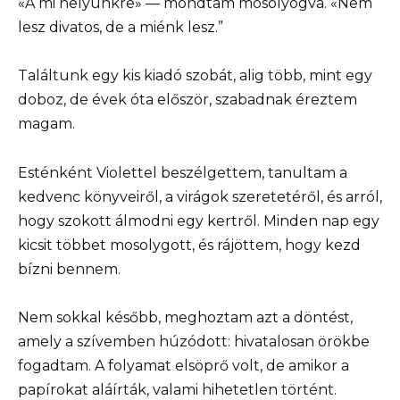
«A mi helyünkre» — mondtam mosolyogva. «Nem
lesz divatos, de a miénk lesz.”
Találtunk egy kis kiadó szobát, alig több, mint egy
doboz, de évek óta először, szabadnak éreztem
magam.
Esténként Violettel beszélgettem, tanultam a
kedvenc könyveiről, a virágok szeretetéről, és arról,
hogy szokott álmodni egy kertről. Minden nap egy
kicsit többet mosolygott, és rájöttem, hogy kezd
bízni bennem.
Nem sokkal később, meghoztam azt a döntést,
amely a szívemben húzódott: hivatalosan örökbe
fogadtam. A folyamat elsöprő volt, de amikor a
papírokat aláírták, valami hihetetlen történt.