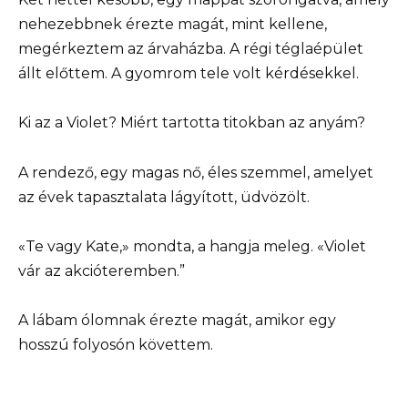
nehezebbnek érezte magát, mint kellene,
megérkeztem az árvaházba. A régi téglaépület
állt előttem. A gyomrom tele volt kérdésekkel.
Ki az a Violet? Miért tartotta titokban az anyám?
A rendező, egy magas nő, éles szemmel, amelyet
az évek tapasztalata lágyított, üdvözölt.
«Te vagy Kate,» mondta, a hangja meleg. «Violet
vár az akcióteremben.”
A lábam ólomnak érezte magát, amikor egy
hosszú folyosón követtem.