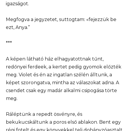
igazságot.
Megfogva a jegyzetet, suttogtam: «fejezzük be
ezt, Anya.”
***
A képen látható ház elhagyatottnak tűnt,
redőnyei ferdeek, a kertet pedig gyomok előzték
meg. Violet és én az ingatlan szélén álltunk, a
képet szorongatva, mintha az válaszokat adna. A
csendet csak egy madár alkalmi csipogása törte
meg.
Ráléptünk a repedt ösvényre, és
bekukucskáltunk a poros első ablakon. Bent egy
régi fotelt és egy könyvekkel teli dohányzóasztalt