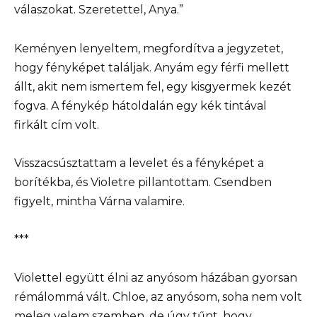
válaszokat. Szeretettel, Anya.”
Keményen lenyeltem, megfordítva a jegyzetet,
hogy fényképet találjak. Anyám egy férfi mellett
állt, akit nem ismertem fel, egy kisgyermek kezét
fogva. A fénykép hátoldalán egy kék tintával
firkált cím volt.
Visszacsúsztattam a levelet és a fényképet a
borítékba, és Violetre pillantottam. Csendben
figyelt, mintha Várna valamire.
***
Violettel együtt élni az anyósom házában gyorsan
rémálommá vált. Chloe, az anyósom, soha nem volt
meleg velem szemben, de úgy tűnt, hogy