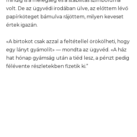
mindig is a melegség és a stabilitás szimbóluma
volt. De az ügyvédi irodában ülve, az előttem lévő
papírköteget bámulva rájöttem, milyen keveset
értek igazán.
«A birtokot csak azzal a feltétellel örökölheti, hogy
egy lányt gyámolít» — mondta az ügyvéd. «A ház
hat hónap gyámság után a tiéd lesz, a pénzt pedig
félévente részletekben fizetik ki.”