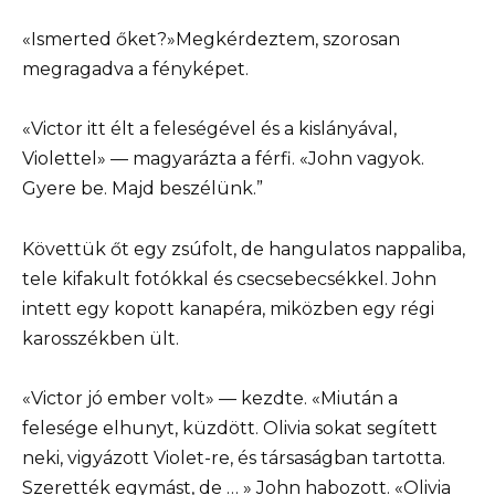
«Ismerted őket?»Megkérdeztem, szorosan
megragadva a fényképet.
«Victor itt élt a feleségével és a kislányával,
Violettel» — magyarázta a férfi. «John vagyok.
Gyere be. Majd beszélünk.”
Követtük őt egy zsúfolt, de hangulatos nappaliba,
tele kifakult fotókkal és csecsebecsékkel. John
intett egy kopott kanapéra, miközben egy régi
karosszékben ült.
«Victor jó ember volt» — kezdte. «Miután a
felesége elhunyt, küzdött. Olivia sokat segített
neki, vigyázott Violet-re, és társaságban tartotta.
Szerették egymást, de … » John habozott. «Olivia