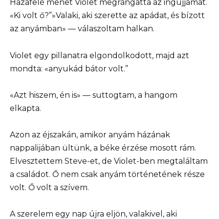
Hazafelé menet Violet megrángatta az ingujjamat.
«Ki volt ő?”»Valaki, aki szerette az apádat, és bízott
az anyámban» — válaszoltam halkan.
Violet egy pillanatra elgondolkodott, majd azt
mondta: «anyukád bátor volt.”
«Azt hiszem, én is» — suttogtam, a hangom
elkapta.
Azon az éjszakán, amikor anyám házának
nappalijában ültünk, a béke érzése mosott rám.
Elvesztettem Steve-et, de Violet-ben megtaláltam
a családot. Ő nem csak anyám történetének része
volt. Ő volt a szívem.
A szerelem egy nap újra eljön, valakivel, aki