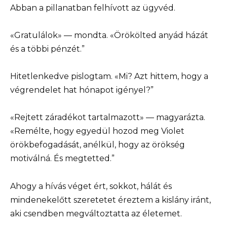
Abban a pillanatban felhívott az ügyvéd.
«Gratulálok» — mondta. «Örökölted anyád házát
és a többi pénzét.”
Hitetlenkedve pislogtam. «Mi? Azt hittem, hogy a
végrendelet hat hónapot igényel?”
«Rejtett záradékot tartalmazott» — magyarázta.
«Remélte, hogy egyedül hozod meg Violet
örökbefogadását, anélkül, hogy az örökség
motiválná. És megtetted.”
Ahogy a hívás véget ért, sokkot, hálát és
mindenekelőtt szeretetet éreztem a kislány iránt,
aki csendben megváltoztatta az életemet.