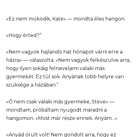
«Ez nem működik, Kate» — mondta éles hangon.
«Hogy érted?”
«Nem vagyok hajlandó hat hónapot várni erre a
házra» — válaszolta. «Nem vagyok felkészülve arra,
hogy ilyen sokáig felneveljem valaki más
gyermekét. Ez túl sok. Anyának több helyre van
szüksége a házában.”
«Ő nem csak valaki más gyermeke, Steve» —
mondtam, próbáltam nyugodt maradni a
hangomon. «Most már része ennek. Anyám…»
«Anyád őrült volt! Nem gondolt arra, hogy ez