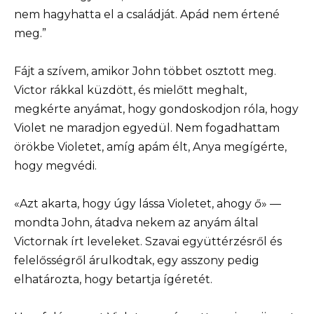
nem hagyhatta el a családját. Apád nem értené
meg.”
Fájt a szívem, amikor John többet osztott meg.
Victor rákkal küzdött, és mielőtt meghalt,
megkérte anyámat, hogy gondoskodjon róla, hogy
Violet ne maradjon egyedül. Nem fogadhattam
örökbe Violetet, amíg apám élt, Anya megígérte,
hogy megvédi.
«Azt akarta, hogy úgy lássa Violetet, ahogy ő» —
mondta John, átadva nekem az anyám által
Victornak írt leveleket. Szavai együttérzésről és
felelősségről árulkodtak, egy asszony pedig
elhatározta, hogy betartja ígéretét.