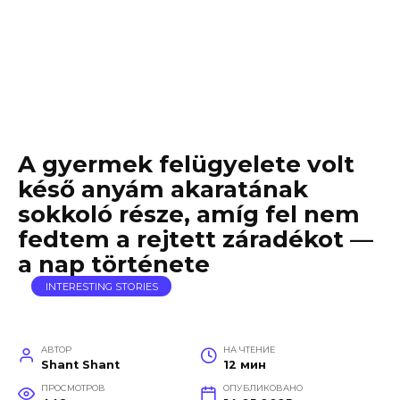
A gyermek felügyelete volt
késő anyám akaratának
sokkoló része, amíg fel nem
fedtem a rejtett záradékot —
a nap története
INTERESTING STORIES
АВТОР
НА ЧТЕНИЕ
Shant Shant
12 мин
ПРОСМОТРОВ
ОПУБЛИКОВАНО