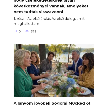
hogy cselekedeteiknek olyan
következményei vannak, amelyeket
nem tudtak visszavonni
1. rész – Az első árulás Az első dolog, amit
meghallottam
0
378
A lányom jövőbeli Sógorai M0cked őt