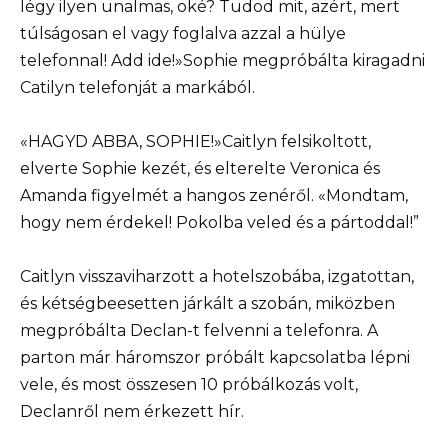
légy ilyen unalmas, oké? Tudod mit, azért, mert
túlságosan el vagy foglalva azzal a hülye
telefonnal! Add ide!»Sophie megpróbálta kiragadni
Catilyn telefonját a markából.
«HAGYD ABBA, SOPHIE!»Caitlyn felsikoltott,
elverte Sophie kezét, és elterelte Veronica és
Amanda figyelmét a hangos zenéről. «Mondtam,
hogy nem érdekel! Pokolba veled és a pártoddal!”
Caitlyn visszaviharzott a hotelszobába, izgatottan,
és kétségbeesetten járkált a szobán, miközben
megpróbálta Declan-t felvenni a telefonra. A
parton már háromszor próbált kapcsolatba lépni
vele, és most összesen 10 próbálkozás volt,
Declanről nem érkezett hír.