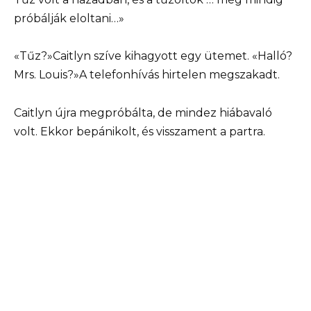
próbálják eloltani…»
«Tűz?»Caitlyn szíve kihagyott egy ütemet. «Halló?
Mrs. Louis?»A telefonhívás hirtelen megszakadt.
Caitlyn újra megpróbálta, de mindez hiábavaló
volt. Ekkor bepánikolt, és visszament a partra.