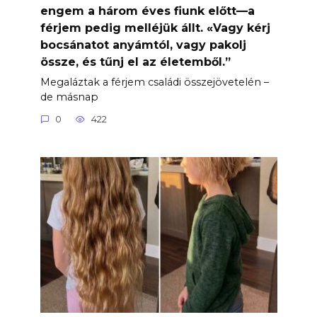
engem a három éves fiunk előtt—a
férjem pedig melléjük állt. «Vagy kérj
bocsánatot anyámtól, vagy pakolj
össze, és tűnj el az életemből.”
Megaláztak a férjem családi összejövetelén –
de másnap
0
422