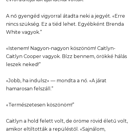
A nő gyengéd vigyorral átadta neki a jegyét. «Erre
nincs szükség. Ez a tiéd lehet. Egyébként Brenda
White vagyok.”
«Istenem! Nagyon-nagyon köszönöm! Caitlyn-
Caitlyn Cooper vagyok. Bízz bennem, örökké hálás
leszek neked!”
«Jobb, ha indulsz» — mondta a nő. «A járat
hamarosan felszáll.”
«Természetesen köszönöm!”
Caitlyn a hold felett volt, de öröme rövid életű volt,
amikor eltiltották a repüléstől. «Sajnálom,