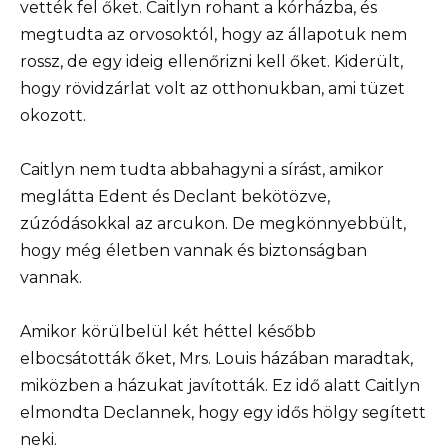
vették fel őket. Caitlyn rohant a kórházba, és
megtudta az orvosoktól, hogy az állapotuk nem
rossz, de egy ideig ellenőrizni kell őket. Kiderült,
hogy rövidzárlat volt az otthonukban, ami tüzet
okozott.
Caitlyn nem tudta abbahagyni a sírást, amikor
meglátta Edent és Declant bekötözve,
zúzódásokkal az arcukon. De megkönnyebbült,
hogy még életben vannak és biztonságban
vannak.
Amikor körülbelül két héttel később
elbocsátották őket, Mrs. Louis házában maradtak,
miközben a házukat javították. Ez idő alatt Caitlyn
elmondta Declannek, hogy egy idős hölgy segített
neki.