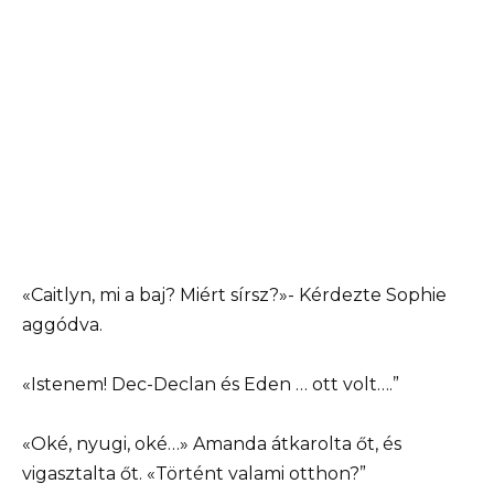
«Caitlyn, mi a baj? Miért sírsz?»- Kérdezte Sophie
aggódva.
«Istenem! Dec-Declan és Eden … ott volt….”
«Oké, nyugi, oké…» Amanda átkarolta őt, és
vigasztalta őt. «Történt valami otthon?”