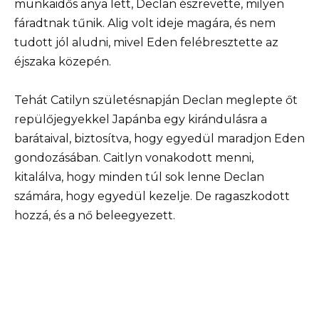
munkaidős anya lett, Declan észrevette, milyen
fáradtnak tűnik. Alig volt ideje magára, és nem
tudott jól aludni, mivel Eden felébresztette az
éjszaka közepén.
Tehát Catilyn születésnapján Declan meglepte őt
repülőjegyekkel Japánba egy kirándulásra a
barátaival, biztosítva, hogy egyedül maradjon Eden
gondozásában. Caitlyn vonakodott menni,
kitalálva, hogy minden túl sok lenne Declan
számára, hogy egyedül kezelje. De ragaszkodott
hozzá, és a nő beleegyezett.