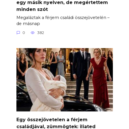
egy másik nyelven, de megértettem
minden szót
Megaláztak a férjem családi összejövetelén –
de másnap
0
382
Egy összejövetelen a férjem
családjával, zümmögtek: iliated