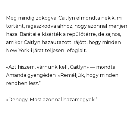
Még mindig zokogva, Caitlyn elmondta nekik, mi
történt, ragaszkodva ahhoz, hogy azonnal menjen
haza. Barátai elkísérték a repülőtérre, de sajnos,
amikor Caitlyn hazautazott, rájött, hogy minden
New York-i járat teljesen lefoglalt.
«Azt hiszem, várnunk kell, Caitlyn» — mondta
Amanda gyengéden. «Reméljük, hogy minden
rendben lesz.”
«Dehogy! Most azonnal hazamegyek!”