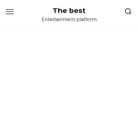
Перейти
The best
к
содержанию
Entertainment platform