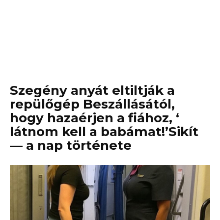
Szegény anyát eltiltják a
repülőgép Beszállásától,
hogy hazaérjen a fiához, ‘
látnom kell a babámat!’Sikít
— a nap története