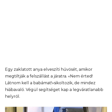
Egy zaklatott anya elveszíti hűvösét, amikor
megtiltják a felszállást a járatra. «Nem érted!
Látnom kell a babámat!»sikoltozik, de mindez
hiábavaló. Végül segítséget kap a legváratlanabb
helyről.