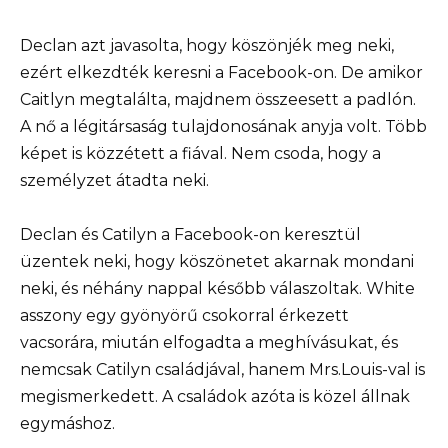
Declan azt javasolta, hogy köszönjék meg neki,
ezért elkezdték keresni a Facebook-on. De amikor
Caitlyn megtalálta, majdnem összeesett a padlón.
A nő a légitársaság tulajdonosának anyja volt. Több
képet is közzétett a fiával. Nem csoda, hogy a
személyzet átadta neki.
Declan és Catilyn a Facebook-on keresztül
üzentek neki, hogy köszönetet akarnak mondani
neki, és néhány nappal később válaszoltak. White
asszony egy gyönyörű csokorral érkezett
vacsorára, miután elfogadta a meghívásukat, és
nemcsak Catilyn családjával, hanem Mrs.Louis-val is
megismerkedett. A családok azóta is közel állnak
egymáshoz.