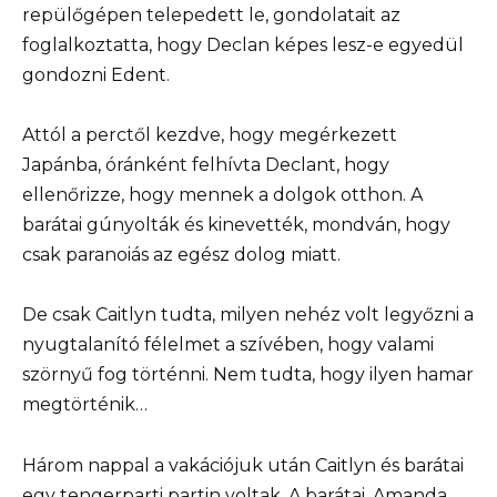
repülőgépen telepedett le, gondolatait az
foglalkoztatta, hogy Declan képes lesz-e egyedül
gondozni Edent.
Attól a perctől kezdve, hogy megérkezett
Japánba, óránként felhívta Declant, hogy
ellenőrizze, hogy mennek a dolgok otthon. A
barátai gúnyolták és kinevették, mondván, hogy
csak paranoiás az egész dolog miatt.
De csak Caitlyn tudta, milyen nehéz volt legyőzni a
nyugtalanító félelmet a szívében, hogy valami
szörnyű fog történni. Nem tudta, hogy ilyen hamar
megtörténik…
Három nappal a vakációjuk után Caitlyn és barátai
egy tengerparti partin voltak. A barátai, Amanda,