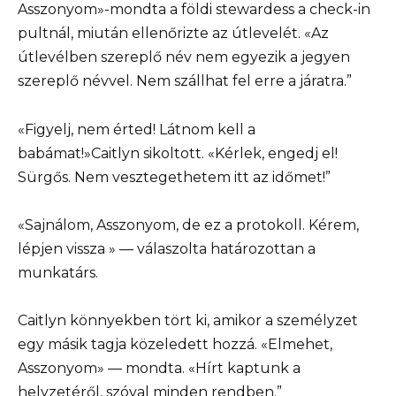
Asszonyom»-mondta a földi stewardess a check-in
pultnál, miután ellenőrizte az útlevelét. «Az
útlevélben szereplő név nem egyezik a jegyen
szereplő névvel. Nem szállhat fel erre a járatra.”
«Figyelj, nem érted! Látnom kell a
babámat!»Caitlyn sikoltott. «Kérlek, engedj el!
Sürgős. Nem vesztegethetem itt az időmet!”
«Sajnálom, Asszonyom, de ez a protokoll. Kérem,
lépjen vissza » — válaszolta határozottan a
munkatárs.
Caitlyn könnyekben tört ki, amikor a személyzet
egy másik tagja közeledett hozzá. «Elmehet,
Asszonyom» — mondta. «Hírt kaptunk a
helyzetéről, szóval minden rendben.”