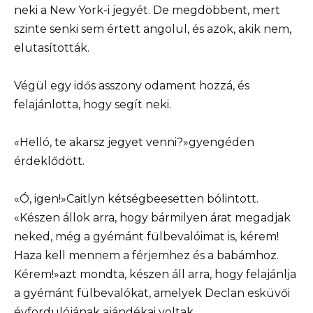
neki a New York-i jegyét. De megdöbbent, mert
szinte senki sem értett angolul, és azok, akik nem,
elutasították.
Végül egy idős asszony odament hozzá, és
felajánlotta, hogy segít neki.
«Helló, te akarsz jegyet venni?»gyengéden
érdeklődött.
«Ó, igen!»Caitlyn kétségbeesetten bólintott.
«Készen állok arra, hogy bármilyen árat megadjak
neked, még a gyémánt fülbevalóimat is, kérem!
Haza kell mennem a férjemhez és a babámhoz.
Kérem!»azt mondta, készen áll arra, hogy felajánlja
a gyémánt fülbevalókat, amelyek Declan esküvői
évfordulójának ajándékai voltak.