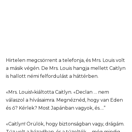
Hirtelen megcsörrent a telefonja, és Mrs. Louis volt
a másik végén. De Mrs. Louis hangja mellett Caitlyn
is hallott némi felfordulást a háttérben.
«Mrs. Louis!»kiáltotta Caitlyn. «Declan … nem
válaszol a hívásaimra. Megnéznéd, hogy van Eden
és ő? Kérlek? Most Japánban vagyok, és….”
«Caitlyn! Örülök, hogy biztonságban vagy, drágám.
Tűz volt a házadban, és a tűzoltók … még mindig