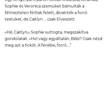
Sophie és Veronica szemüket bámulták a
félmeztelen férfiak felett, dicsérték a forró
testüket, de Caitlyn … csak Elveszett.
«Hé, Caitlyn,» Sophie suttogta, megszakítva
gondolatait. «Hol vagy egyáltalán, Bébi? Csak nézd
meg azt a fickót. A fenébe, forró….”