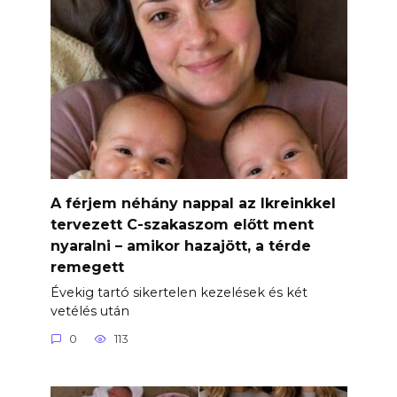
A férjem néhány nappal az Ikreinkkel
tervezett C-szakaszom előtt ment
nyaralni – amikor hazajött, a térde
remegett
Évekig tartó sikertelen kezelések és két
vetélés után
0
113