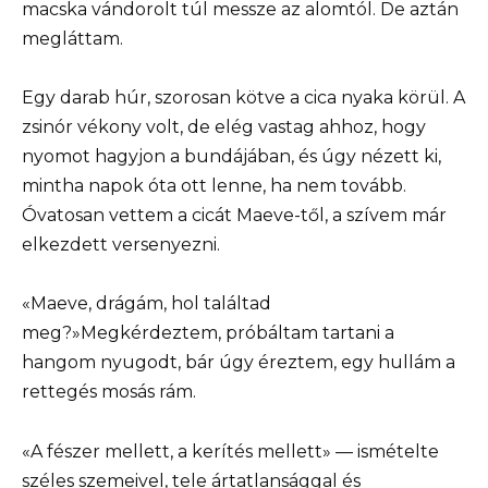
macska vándorolt túl messze az alomtól. De aztán
megláttam.
Egy darab húr, szorosan kötve a cica nyaka körül. A
zsinór vékony volt, de elég vastag ahhoz, hogy
nyomot hagyjon a bundájában, és úgy nézett ki,
mintha napok óta ott lenne, ha nem tovább.
Óvatosan vettem a cicát Maeve-től, a szívem már
elkezdett versenyezni.
«Maeve, drágám, hol találtad
meg?»Megkérdeztem, próbáltam tartani a
hangom nyugodt, bár úgy éreztem, egy hullám a
rettegés mosás rám.
«A fészer mellett, a kerítés mellett» — ismételte
széles szemeivel, tele ártatlansággal és