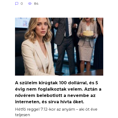
0
84
A szüleim kirúgtak 100 dollárral, és 5
évig nem foglalkoztak velem. Aztán a
nővérem belebotlott a nevembe az
interneten, és sírva hívta őket.
Hétfő reggel 7:12-kor az anyám – aki öt éve
teljesen