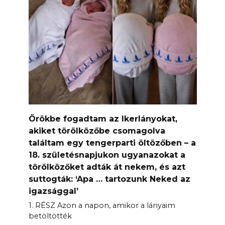
Örökbe fogadtam az Ikerlányokat,
akiket törölközőbe csomagolva
találtam egy tengerparti öltözőben – a
18. születésnapjukon ugyanazokat a
törölközőket adták át nekem, és azt
suttogták: ‘Apa … tartozunk Neked az
igazsággal’
1. RÉSZ Azon a napon, amikor a lányaim
betöltötték