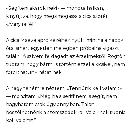
«Segíteni akarok neki» — mondta halkan,
kinyújtva, hogy megsimogassa a cica szőrét.
«Annyira fél.”
A cica Maeve apró kezéhez nyúlt, mintha a napok
óta ismert egyetlen melegben próbálna vigaszt
találni. A szívem feldagadt az érzelmektől. Rögtön
tudtam, hogy bármi is történt ezzel a kicsivel, nem
fordíthatunk hátat neki.
A nagynénémre néztem. «Tennünk kell valamit»
— mondtam. «Még ha a seriff nem is segít, nem
hagyhatom csak úgy annyiban. Talán
beszélhetnénk a szomszédokkal. Valakinek tudnia
kell valamit.”