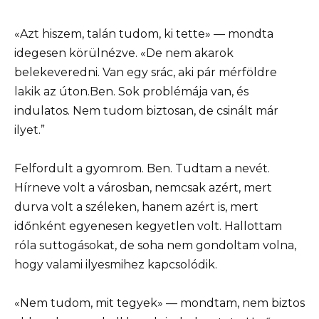
«Azt hiszem, talán tudom, ki tette» — mondta
idegesen körülnézve. «De nem akarok
belekeveredni. Van egy srác, aki pár mérföldre
lakik az úton.Ben. Sok problémája van, és
indulatos. Nem tudom biztosan, de csinált már
ilyet.”
Felfordult a gyomrom. Ben. Tudtam a nevét.
Hírneve volt a városban, nemcsak azért, mert
durva volt a széleken, hanem azért is, mert
időnként egyenesen kegyetlen volt. Hallottam
róla suttogásokat, de soha nem gondoltam volna,
hogy valami ilyesmihez kapcsolódik.
«Nem tudom, mit tegyek» — mondtam, nem biztos