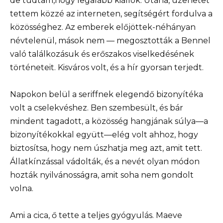
de tudtam,hogy legalább kiállok. Utána, üzenetet
tettem közzé az interneten, segítségért fordulva a
közösséghez. Az emberek előjöttek-néhányan
névtelenül, mások nem — megosztották a Bennel
való találkozásuk és erőszakos viselkedésének
történeteit. Kisváros volt, és a hír gyorsan terjedt.
Napokon belül a seriffnek elegendő bizonyítéka
volt a cselekvéshez. Ben szembesült, és bár
mindent tagadott, a közösség hangjának súlya—a
bizonyítékokkal együtt—elég volt ahhoz, hogy
biztosítsa, hogy nem úszhatja meg azt, amit tett.
Állatkínzással vádolták, és a nevét olyan módon
hozták nyilvánosságra, amit soha nem gondolt
volna.
Ami a cica, ő tette a teljes gyógyulás. Maeve