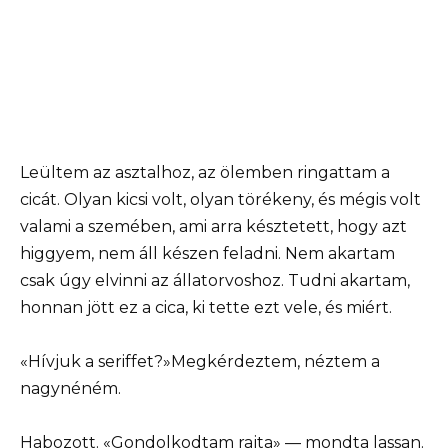
Leültem az asztalhoz, az ölemben ringattam a
cicát. Olyan kicsi volt, olyan törékeny, és mégis volt
valami a szemében, ami arra késztetett, hogy azt
higgyem, nem áll készen feladni. Nem akartam
csak úgy elvinni az állatorvoshoz. Tudni akartam,
honnan jött ez a cica, ki tette ezt vele, és miért.
«Hívjuk a seriffet?»Megkérdeztem, néztem a
nagynéném.
Habozott. «Gondolkodtam rajta» — mondta lassan.