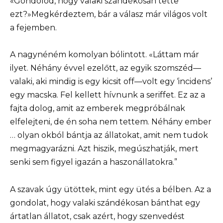
«Gondolod, hogy valaki szándékosan tette
ezt?»Megkérdeztem, bár a válasz már világos volt
a fejemben.
A nagynéném komolyan bólintott. «Láttam már
ilyet. Néhány évvel ezelőtt, az egyik szomszéd—
valaki, aki mindig is egy kicsit off—volt egy ‘incidens’
egy macska. Fel kellett hívnunk a seriffet. Ez az a
fajta dolog, amit az emberek megpróbálnak
elfelejteni, de én soha nem tettem. Néhány ember
… olyan okból bántja az állatokat, amit nem tudok
megmagyarázni. Azt hiszik, megúszhatják, mert
senki sem figyel igazán a haszonállatokra.”
A szavak úgy ütöttek, mint egy ütés a bélben. Az a
gondolat, hogy valaki szándékosan bánthat egy
ártatlan állatot, csak azért, hogy szenvedést