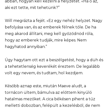
abban, hogyan kell kezelni a helyzetet. «Ha ő az,
aki ezt tette, mit tehetünk?”
Will megrázta a fejét. «Ez egy nehéz helyzet. Nagy
befolyása van, és az emberek félnek tőle. De ha
meg akarod állítani, meg kell győződnöd róla,
hogy az emberek tudják, mire képes. Nem
hagyhatod annyiban.”
Úgy hagytam ott ezt a beszélgetést, hogy a düh és
a tehetetlenség keverékét éreztem. De legalább
volt egy nevem, és tudtam, hol kezdjem.
Később aznap este, miután Maeve aludt, a
tornácon ültem, bámulva az előttem kinyúló
hatalmas mezőket. A cica békésen pihent a tűz
melletti dobozban, felépült a kezelésből, de nem