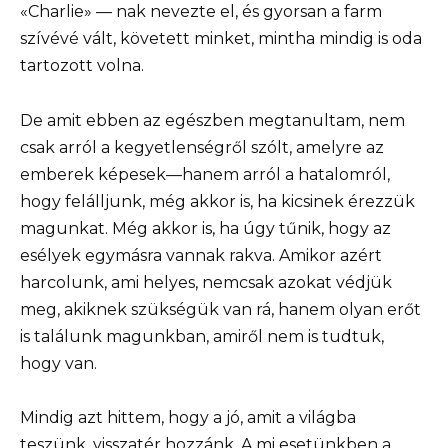
«Charlie» — nak nevezte el, és gyorsan a farm
szívévé vált, követett minket, mintha mindig is oda
tartozott volna.
De amit ebben az egészben megtanultam, nem
csak arról a kegyetlenségről szólt, amelyre az
emberek képesek—hanem arról a hatalomról,
hogy felálljunk, még akkor is, ha kicsinek érezzük
magunkat. Még akkor is, ha úgy tűnik, hogy az
esélyek egymásra vannak rakva. Amikor azért
harcolunk, ami helyes, nemcsak azokat védjük
meg, akiknek szükségük van rá, hanem olyan erőt
is találunk magunkban, amiről nem is tudtuk,
hogy van.
Mindig azt hittem, hogy a jó, amit a világba
teszünk, visszatér hozzánk. A mi esetünkben a