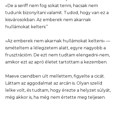
«De a seriff nem fog sokat tenni, hacsak nem
tudunk bizonyítani valamit. Tudod, hogy van ez a
kisvárosokban. Az emberek nem akarnak
hullámokat kelteni.”
«Az emberek nem akarnak hullámokat kelteni» —
ismételtem a lélegzetem alatt, egyre nagyobb a
frusztrációm. De ezt nem tudtam elengedni-nem,
amikor ezt az apró életet tartottam a kezemben.
Maeve csendben ült mellettem, figyelte a cicát.
Láttam az aggodalmat az arcán is. Olyan szelíd
lelke volt, és tudtam, hogy érezte a helyzet súlyát,
még akkor is, ha még nem értette meg teljesen.