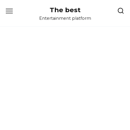
Перейти
The best
к
содержанию
Entertainment platform