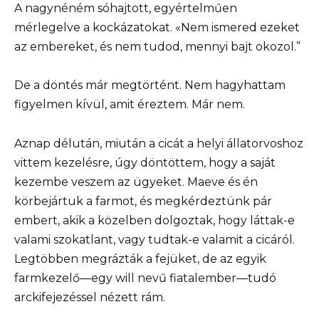
A nagynéném sóhajtott, egyértelműen
mérlegelve a kockázatokat. «Nem ismered ezeket
az embereket, és nem tudod, mennyi bajt okozol.”
De a döntés már megtörtént. Nem hagyhattam
figyelmen kívül, amit éreztem. Már nem.
Aznap délután, miután a cicát a helyi állatorvoshoz
vittem kezelésre, úgy döntöttem, hogy a saját
kezembe veszem az ügyeket. Maeve és én
körbejártuk a farmot, és megkérdeztünk pár
embert, akik a közelben dolgoztak, hogy láttak-e
valami szokatlant, vagy tudtak-e valamit a cicáról.
Legtöbben megrázták a fejüket, de az egyik
farmkezelő—egy will nevű fiatalember—tudó
arckifejezéssel nézett rám.