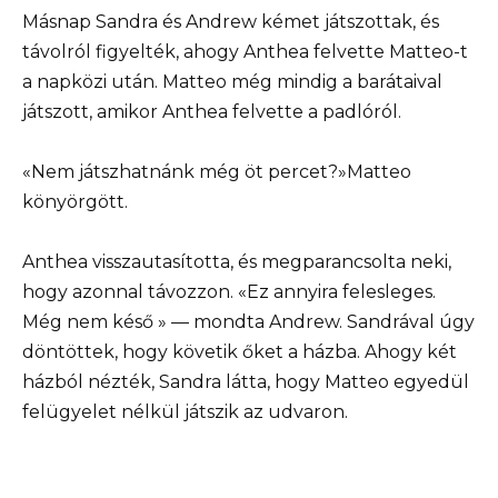
Másnap Sandra és Andrew kémet játszottak, és
távolról figyelték, ahogy Anthea felvette Matteo-t
a napközi után. Matteo még mindig a barátaival
játszott, amikor Anthea felvette a padlóról.
«Nem játszhatnánk még öt percet?»Matteo
könyörgött.
Anthea visszautasította, és megparancsolta neki,
hogy azonnal távozzon. «Ez annyira felesleges.
Még nem késő » — mondta Andrew. Sandrával úgy
döntöttek, hogy követik őket a házba. Ahogy két
házból nézték, Sandra látta, hogy Matteo egyedül
felügyelet nélkül játszik az udvaron.