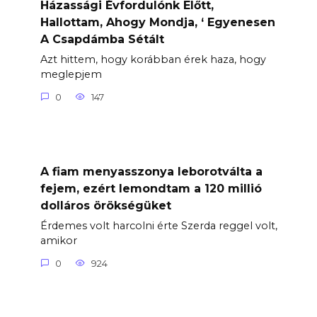
Házassági Évfordulónk Előtt,
Hallottam, Ahogy Mondja, ‘ Egyenesen
A Csapdámba Sétált
Azt hittem, hogy korábban érek haza, hogy
meglepjem
0
147
A fiam menyasszonya leborotválta a
fejem, ezért lemondtam a 120 millió
dolláros örökségüket
Érdemes volt harcolni érte Szerda reggel volt,
amikor
0
924