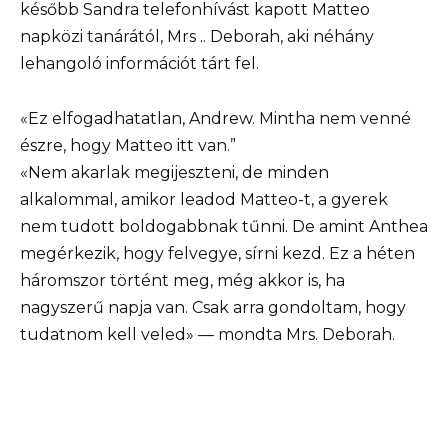
később Sandra telefonhívást kapott Matteo
napközi tanárától, Mrs .. Deborah, aki néhány
lehangoló információt tárt fel.
«Ez elfogadhatatlan, Andrew. Mintha nem venné
észre, hogy Matteo itt van.”
«Nem akarlak megijeszteni, de minden
alkalommal, amikor leadod Matteo-t, a gyerek
nem tudott boldogabbnak tűnni. De amint Anthea
megérkezik, hogy felvegye, sírni kezd. Ez a héten
háromszor történt meg, még akkor is, ha
nagyszerű napja van. Csak arra gondoltam, hogy
tudatnom kell veled» — mondta Mrs. Deborah.