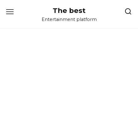
Перейти
The best
к
содержанию
Entertainment platform