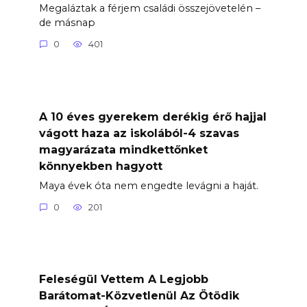
Megaláztak a férjem családi összejövetelén –
de másnap
0
401
A 10 éves gyerekem derékig érő hajjal
vágott haza az iskolából-4 szavas
magyarázata mindkettőnket
könnyekben hagyott
Maya évek óta nem engedte levágni a haját.
0
201
Feleségül Vettem A Legjobb
Barátomat-Közvetlenül Az Ötödik