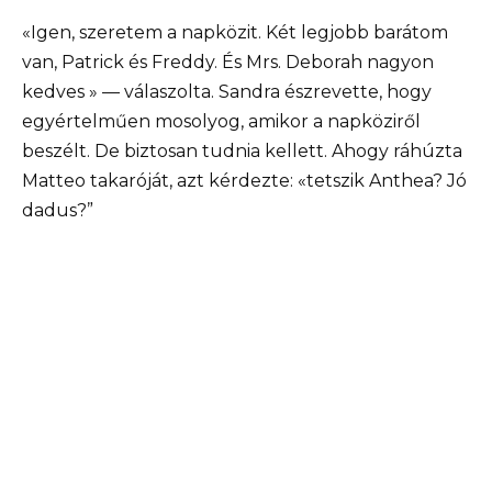
«Igen, szeretem a napközit. Két legjobb barátom
van, Patrick és Freddy. És Mrs. Deborah nagyon
kedves » — válaszolta. Sandra észrevette, hogy
egyértelműen mosolyog, amikor a napköziről
beszélt. De biztosan tudnia kellett. Ahogy ráhúzta
Matteo takaróját, azt kérdezte: «tetszik Anthea? Jó
dadus?”