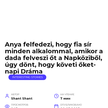
Anya felfedezi, hogy fia sír
minden alkalommal, amikor a
dada felveszi őt a Napköziből,
úgy dönt, hogy követi őket-
napi Dráma
INTERESTING STORIES
АВТОР
НА ЧТЕНИЕ
Shant Shant
7 мин
ПРОСМОТРОВ
ОПУБЛИКОВАНО