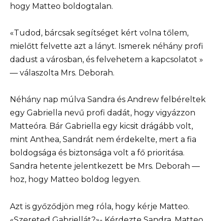
hogy Matteo boldogtalan.
«Tudod, bárcsak segítséget kért volna tőlem,
mielőtt felvette azt a lányt. Ismerek néhány profi
dadust a városban, és felvehetem a kapcsolatot »
— válaszolta Mrs. Deborah.
Néhány nap múlva Sandra és Andrew felbéreltek
egy Gabriella nevű profi dadát, hogy vigyázzon
Matteóra. Bár Gabriella egy kicsit drágább volt,
mint Anthea, Sandrát nem érdekelte, mert a fia
boldogsága és biztonsága volt a fő prioritása.
Sandra hetente jelentkezett be Mrs. Deborah —
hoz, hogy Matteo boldog legyen.
Azt is győződjön meg róla, hogy kérje Matteo.
«Szereted Gabriellát?»- Kérdezte Sandra. Matteo