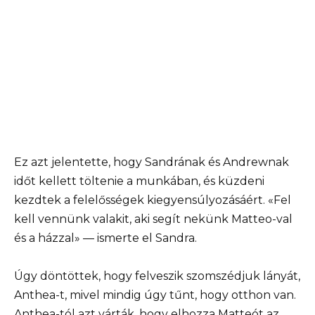
Ez azt jelentette, hogy Sandrának és Andrewnak
időt kellett töltenie a munkában, és küzdeni
kezdtek a felelősségek kiegyensúlyozásáért. «Fel
kell vennünk valakit, aki segít nekünk Matteo-val
és a házzal» — ismerte el Sandra.
Úgy döntöttek, hogy felveszik szomszédjuk lányát,
Anthea-t, mivel mindig úgy tűnt, hogy otthon van.
Anthea-tól azt várták, hogy elhozza Matteót az