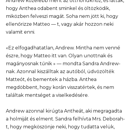
Andrew közelebb ment az otthonukhoz, és látták,
hogy Anthea odabent sminkel és öltözködik,
miközben felveszi magát. Soha nem jött ki, hogy
ellenőrizze Matteo — t, vagy akár hozzon neki
valamit enni.
«Ez elfogadhatatlan, Andrew. Mintha nem venné
észre, hogy Matteo itt van. Olyan unottnak és
magányosnak tűnik » — mondta Sandra Andrew-
nak. Azonnal kiszálltak az autóból, üdvözölték
Matteót, és bementek a házba. Anthea
megdöbbent, hogy korán visszatértek, és nem
találtak mentséget a viselkedésére.
Andrew azonnal kirúgta Antheát, aki megragadta
a holmiját és elment. Sandra felhívta Mrs. Deborah-
t, hogy megköszönje neki, hogy tudatta velük,