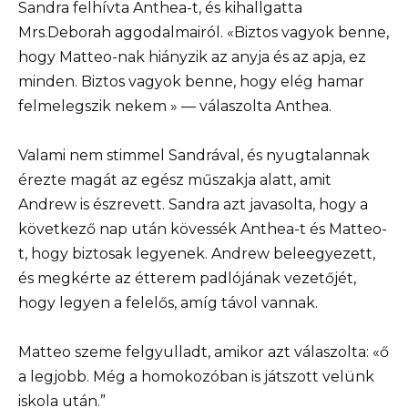
Sandra felhívta Anthea-t, és kihallgatta
Mrs.Deborah aggodalmairól. «Biztos vagyok benne,
hogy Matteo-nak hiányzik az anyja és az apja, ez
minden. Biztos vagyok benne, hogy elég hamar
felmelegszik nekem » — válaszolta Anthea.
Valami nem stimmel Sandrával, és nyugtalannak
érezte magát az egész műszakja alatt, amit
Andrew is észrevett. Sandra azt javasolta, hogy a
következő nap után kövessék Anthea-t és Matteo-
t, hogy biztosak legyenek. Andrew beleegyezett,
és megkérte az étterem padlójának vezetőjét,
hogy legyen a felelős, amíg távol vannak.
Matteo szeme felgyulladt, amikor azt válaszolta: «ő
a legjobb. Még a homokozóban is játszott velünk
iskola után.”