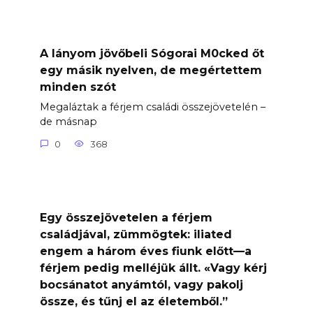
A lányom jövőbeli Sógorai M0cked őt
egy másik nyelven, de megértettem
minden szót
Megaláztak a férjem családi összejövetelén –
de másnap
0
368
Egy összejövetelen a férjem
családjával, zümmögtek: iliated
engem a három éves fiunk előtt—a
férjem pedig melléjük állt. «Vagy kérj
bocsánatot anyámtól, vagy pakolj
össze, és tűnj el az életemből.”