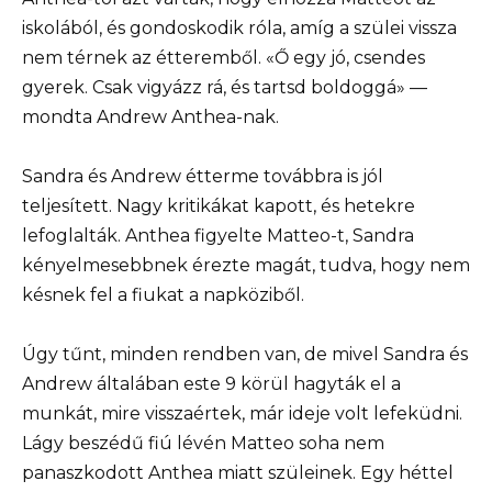
iskolából, és gondoskodik róla, amíg a szülei vissza
nem térnek az étteremből. «Ő egy jó, csendes
gyerek. Csak vigyázz rá, és tartsd boldoggá» —
mondta Andrew Anthea-nak.
Sandra és Andrew étterme továbbra is jól
teljesített. Nagy kritikákat kapott, és hetekre
lefoglalták. Anthea figyelte Matteo-t, Sandra
kényelmesebbnek érezte magát, tudva, hogy nem
késnek fel a fiukat a napköziből.
Úgy tűnt, minden rendben van, de mivel Sandra és
Andrew általában este 9 körül hagyták el a
munkát, mire visszaértek, már ideje volt lefeküdni.
Lágy beszédű fiú lévén Matteo soha nem
panaszkodott Anthea miatt szüleinek. Egy héttel