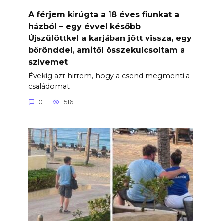
A férjem kirúgta a 18 éves fiunkat a
házból – egy évvel később
Újszülöttkel a karjában jött vissza, egy
bőrönddel, amitől összekulcsoltam a
szívemet
Évekig azt hittem, hogy a csend megmenti a
családomat
0
516