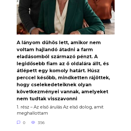
A lányom dühös lett, amikor nem
voltam hajlandó átadni a farm
eladásomból származó pénzt. A
legidősebb fiam az ő oldalára állt, és
átlépett egy komoly határt. Húsz
perccel később, mindketten rájöttek,
hogy cselekedeteiknek olyan
következményei vannak, amelyeket
nem tudtak visszavonni
1. rész – Az első árulás Az első dolog, amit
meghallottam
0
356