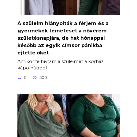
A szüleim hiányolták a férjem és a
gyermekek temetését a nővérem
születésnapjára, de hat hónappal
később az egyik címsor pánikba
ejtette őket
Amikor felhívtam a szüleimet a kórház
kápolnájából
0
500