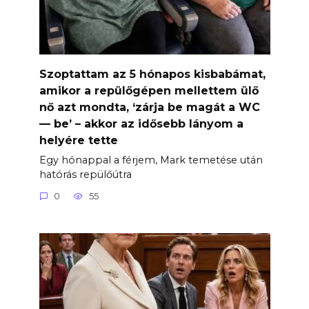
Szoptattam az 5 hónapos kisbabámat,
amikor a repülőgépen mellettem ülő
nő azt mondta, ‘zárja be magát a WC
— be’ – akkor az idősebb lányom a
helyére tette
Egy hónappal a férjem, Mark temetése után
hatórás repülőútra
0
55