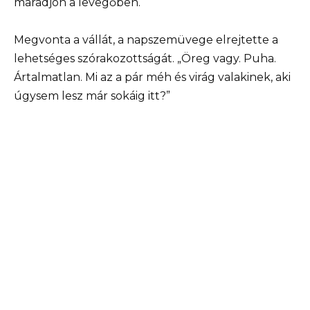
maradjon a levegőben.
Megvonta a vállát, a napszemüvege elrejtette a
lehetséges szórakozottságát. „Öreg vagy. Puha.
Ártalmatlan. Mi az a pár méh és virág valakinek, aki
úgysem lesz már sokáig itt?”