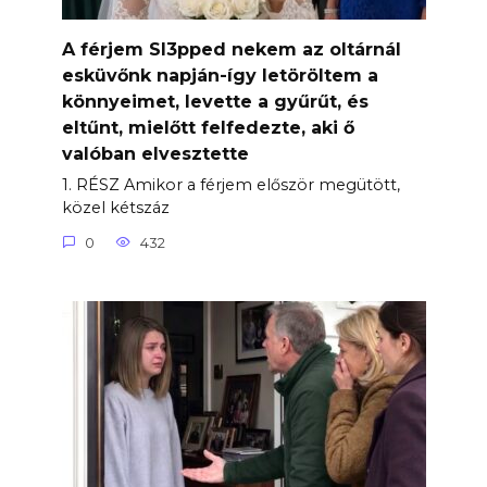
A férjem Sl3pped nekem az oltárnál
esküvőnk napján-így letöröltem a
könnyeimet, levette a gyűrűt, és
eltűnt, mielőtt felfedezte, aki ő
valóban elvesztette
1. RÉSZ Amikor a férjem először megütött,
közel kétszáz
0
432