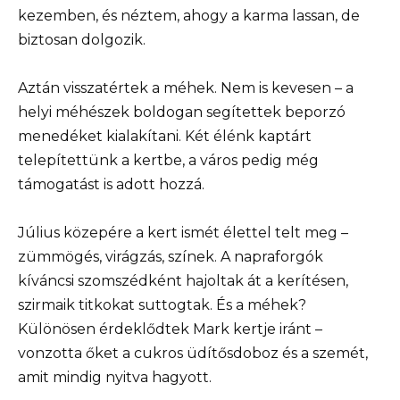
kezemben, és néztem, ahogy a karma lassan, de
biztosan dolgozik.
Aztán visszatértek a méhek. Nem is kevesen – a
helyi méhészek boldogan segítettek beporzó
menedéket kialakítani. Két élénk kaptárt
telepítettünk a kertbe, a város pedig még
támogatást is adott hozzá.
Július közepére a kert ismét élettel telt meg –
zümmögés, virágzás, színek. A napraforgók
kíváncsi szomszédként hajoltak át a kerítésen,
szirmaik titkokat suttogtak. És a méhek?
Különösen érdeklődtek Mark kertje iránt –
vonzotta őket a cukros üdítősdoboz és a szemét,
amit mindig nyitva hagyott.