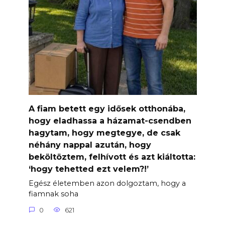
A fiam betett egy idősek otthonába,
hogy eladhassa a házamat-csendben
hagytam, hogy megtegye, de csak
néhány nappal azután, hogy
beköltöztem, felhívott és azt kiáltotta:
‘hogy tehetted ezt velem?!’
Egész életemben azon dolgoztam, hogy a
fiamnak soha
0
621