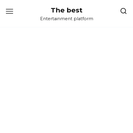
Перейти
The best
к
содержанию
Entertainment platform