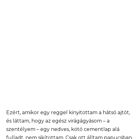
Ezért, amikor egy reggel kinyitottam a hátsó ajtót,
és láttam, hogy az egész virágágyásom – a
szentélyem – egy nedves, kötő cementlap alá
fulladt, nem sikítottam. Csak ott álltam papucsban,