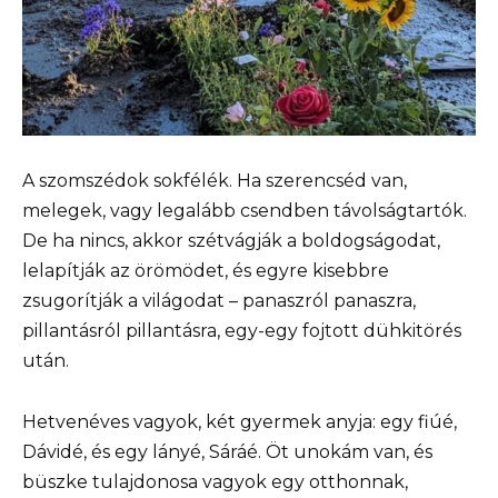
A szomszédok sokfélék. Ha szerencséd van,
melegek, vagy legalább csendben távolságtartók.
De ha nincs, akkor szétvágják a boldogságodat,
lelapítják az örömödet, és egyre kisebbre
zsugorítják a világodat – panaszról panaszra,
pillantásról pillantásra, egy-egy fojtott dühkitörés
után.
Hetvenéves vagyok, két gyermek anyja: egy fiúé,
Dávidé, és egy lányé, Sáráé. Öt unokám van, és
büszke tulajdonosa vagyok egy otthonnak,