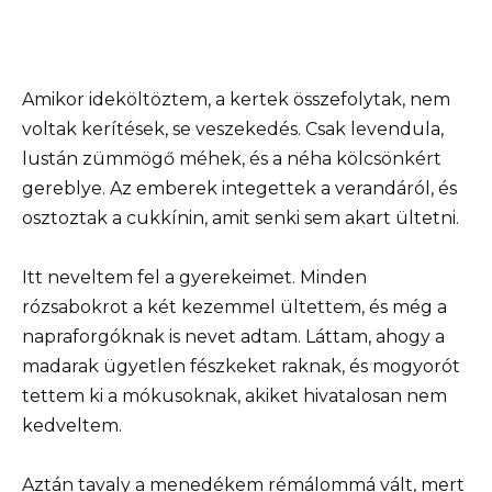
Amikor ideköltöztem, a kertek összefolytak, nem
voltak kerítések, se veszekedés. Csak levendula,
lustán zümmögő méhek, és a néha kölcsönkért
gereblye. Az emberek integettek a verandáról, és
osztoztak a cukkínin, amit senki sem akart ültetni.
Itt neveltem fel a gyerekeimet. Minden
rózsabokrot a két kezemmel ültettem, és még a
napraforgóknak is nevet adtam. Láttam, ahogy a
madarak ügyetlen fészkeket raknak, és mogyorót
tettem ki a mókusoknak, akiket hivatalosan nem
kedveltem.
Aztán tavaly a menedékem rémálommá vált, mert