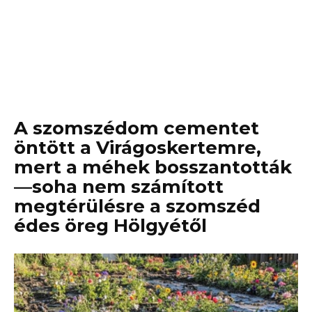
A szomszédom cementet
öntött a Virágoskertemre,
mert a méhek bosszantották
—soha nem számított
megtérülésre a szomszéd
édes öreg Hölgyétől