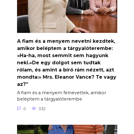
A fiam és a menyem nevetni kezdtek,
amikor beléptem a tárgyalóterembe:
«Ha-ha, most semmit sem hagyunk
neki.»De egy dolgot sem tudtak
rólam, és amint a bíró rám nézett, azt
mondta:» Mrs. Eleanor Vance? Te vagy
az?”
A fiam és a menyem felnevettek, amikor
beléptem a tárgyalóterembe.
0
332