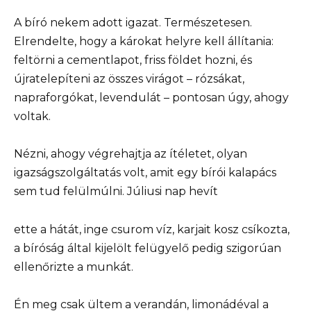
A bíró nekem adott igazat. Természetesen.
Elrendelte, hogy a károkat helyre kell állítania:
feltörni a cementlapot, friss földet hozni, és
újratelepíteni az összes virágot – rózsákat,
napraforgókat, levendulát – pontosan úgy, ahogy
voltak.
Nézni, ahogy végrehajtja az ítéletet, olyan
igazságszolgáltatás volt, amit egy bírói kalapács
sem tud felülmúlni. Júliusi nap hevít
ette a hátát, inge csurom víz, karjait kosz csíkozta,
a bíróság által kijelölt felügyelő pedig szigorúan
ellenőrizte a munkát.
Én meg csak ültem a verandán, limonádéval a