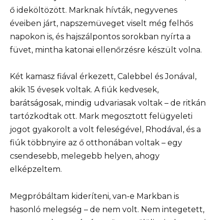
ő ideköltözött. Marknak hívták, negyvenes
éveiben járt, napszemüveget viselt még felhős
napokon is, és hajszálpontos sorokban nyírta a
füvet, mintha katonai ellenőrzésre készült volna.
Két kamasz fiával érkezett, Calebbel és Jonával,
akik 15 évesek voltak. A fiúk kedvesek,
barátságosak, mindig udvariasak voltak – de ritkán
tartózkodtak ott. Mark megosztott felügyeleti
jogot gyakorolt a volt feleségével, Rhodával, és a
fiúk többnyire az ő otthonában voltak – egy
csendesebb, melegebb helyen, ahogy
elképzeltem.
Megpróbáltam kideríteni, van-e Markban is
hasonló melegség – de nem volt. Nem integetett,