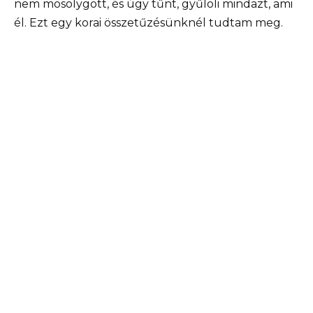
nem mosolygott, és úgy tűnt, gyűlöli mindazt, ami
él. Ezt egy korai összetűzésünknél tudtam meg.