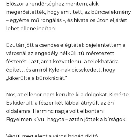
Először a rendőrséghez mentem, akik
megerősítették, hogy amit tett, az bűncselekmény
– egyértelmű rongálás –, és hivatalos úton eljárást
lehet ellene indítani.
Ezután jött a csendes elégtétel: bejelentettem a
városnál az engedély nélküli, túlméretezett
fészerét – azt, amit közvetlenül a telekhatárra
épített, és amiről Kyle-nak dicsekedett, hogy
„kikerülte a bürokráciát.”
Nos, az ellenőr nem kerülte ki a dolgokat. Kimérte.
És kiderült: a fészer két lábbal átnyúlt az én
oldalamra. Harminc napja volt elbontani.
Figyelmen kívül hagyta – aztán jöttek a bírságok.
Végül megjelent a városi brigád rikító