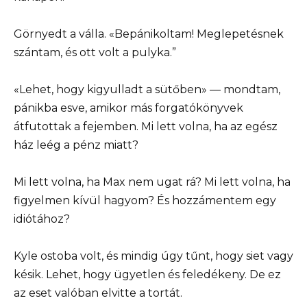
Görnyedt a válla. «Bepánikoltam! Meglepetésnek
szántam, és ott volt a pulyka.”
«Lehet, hogy kigyulladt a sütőben» — mondtam,
pánikba esve, amikor más forgatókönyvek
átfutottak a fejemben. Mi lett volna, ha az egész
ház leég a pénz miatt?
Mi lett volna, ha Max nem ugat rá? Mi lett volna, ha
figyelmen kívül hagyom? És hozzámentem egy
idiótához?
Kyle ostoba volt, és mindig úgy tűnt, hogy siet vagy
késik. Lehet, hogy ügyetlen és feledékeny. De ez
az eset valóban elvitte a tortát.