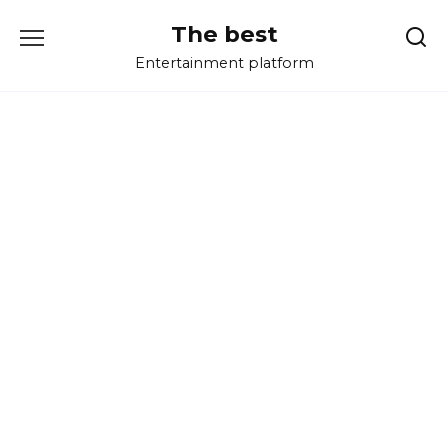
Перейти
The best
к
содержанию
Entertainment platform