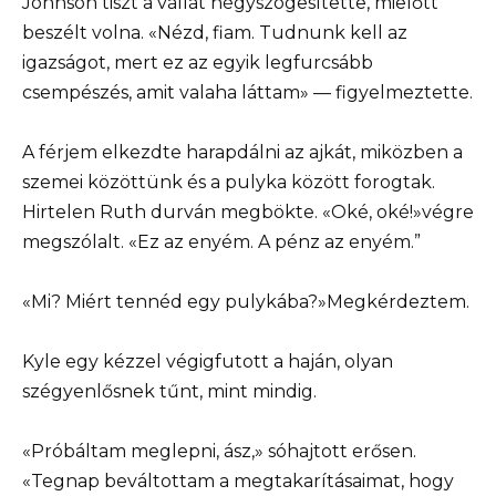
Johnson tiszt a vállát négyszögesítette, mielőtt
beszélt volna. «Nézd, fiam. Tudnunk kell az
igazságot, mert ez az egyik legfurcsább
csempészés, amit valaha láttam» — figyelmeztette.
A férjem elkezdte harapdálni az ajkát, miközben a
szemei közöttünk és a pulyka között forogtak.
Hirtelen Ruth durván megbökte. «Oké, oké!»végre
megszólalt. «Ez az enyém. A pénz az enyém.”
«Mi? Miért tennéd egy pulykába?»Megkérdeztem.
Kyle egy kézzel végigfutott a haján, olyan
szégyenlősnek tűnt, mint mindig.
«Próbáltam meglepni, ász,» sóhajtott erősen.
«Tegnap beváltottam a megtakarításaimat, hogy