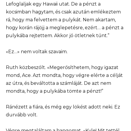
Lefoglaljak egy Hawaii utat. De a pénzt a
kocsimban hagytam, és csak azután emlékeztem
rá, hogy ma felvettem a pulykát. Nem akartam,
hogy korán rájöjj a meglepetésre, ezért… a pénzt a
pulykába rejtettem. Akkor jó ötletnek tűnt.”
«Ez…» nem voltak szavaim.
Ruth közbeszólt. «Megerősíthetem, hogy igazat
mond, Ace. Azt mondta, hogy végre elérte a célját
az útra, és beváltotta a számláját. De azt nem
mondta, hogy a pulykába tömte a pénzt!”
Ránézett a fiára, és még egy lökést adott neki. Ez
durvább volt.
Végre megtaláltam a hangomat. «Kyle! Mit tettél