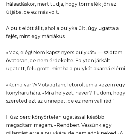
hálaadáskor, mert tudja, hogy törmelék jön az
útjába, de ez más volt.
A pult előtt állt, ahol a pulyka ült, úgy ugatta a
fejét, mint egy mániákus.
«Max, elég! Nem kapsz nyers pulykát» — szidtam
óvatosan, de nem érdekelte. Folyton járkált,
ugatott, felugrott, mintha a pulykát akarná elérni.
«Komolyan?»Motyogtam, letöröltem a kezem egy
konyharuhára. «Mi a helyzet, haver? Tudom, hogy
szereted ezt az ünnepet, de ez nem vall rád.”
Húsz perc könyörtelen ugatással később
megadtam magam. «Rendben. Vessünk egy
pillantást erre a pulykára, de nem adok neked.»A