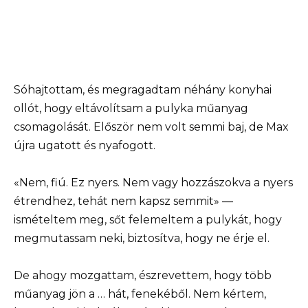
Sóhajtottam, és megragadtam néhány konyhai
ollót, hogy eltávolítsam a pulyka műanyag
csomagolását. Először nem volt semmi baj, de Max
újra ugatott és nyafogott.
«Nem, fiú. Ez nyers. Nem vagy hozzászokva a nyers
étrendhez, tehát nem kapsz semmit» —
ismételtem meg, sőt felemeltem a pulykát, hogy
megmutassam neki, biztosítva, hogy ne érje el.
De ahogy mozgattam, észrevettem, hogy több
műanyag jön a … hát, fenekéből. Nem kértem,