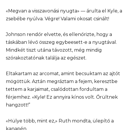
«Megvan a visszavonási nyugta» — árulta el Kyle, a
zsebébe nyúlva. Végre! Valami okosat csinált!
Johnson rendőr elvette, és ellenőrizte, hogy a
táskában lévő összeg egybeesett-e a nyugtával.
Mindkét tiszt utána távozott, még mindig
szórakoztatónak találja az egészet.
Eltakartam az arcomat, amint becsuktam az ajtót
mögöttük. Aztán megráztam a fejem, keresztbe
tettem a karjaimat, csalódottan fordultam a
férjemhez. «Kyle! Ez annyira kínos volt. Őrültnek
hangzott!”
«Hülye több, mint ez,» Ruth mondta, ülepítő a
kanapén.