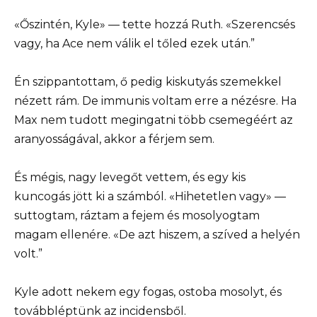
«Őszintén, Kyle» — tette hozzá Ruth. «Szerencsés
vagy, ha Ace nem válik el tőled ezek után.”
Én szippantottam, ő pedig kiskutyás szemekkel
nézett rám. De immunis voltam erre a nézésre. Ha
Max nem tudott megingatni több csemegéért az
aranyosságával, akkor a férjem sem.
És mégis, nagy levegőt vettem, és egy kis
kuncogás jött ki a számból. «Hihetetlen vagy» —
suttogtam, ráztam a fejem és mosolyogtam
magam ellenére. «De azt hiszem, a szíved a helyén
volt.”
Kyle adott nekem egy fogas, ostoba mosolyt, és
továbbléptünk az incidensből.