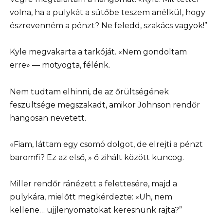
volna, ha a pulykát a sütőbe teszem anélkül, hogy
észrevenném a pénzt? Ne feledd, szakács vagyok!”
Kyle megvakarta a tarkóját. «Nem gondoltam
erre» — motyogta, félénk.
Nem tudtam elhinni, de az őrültségének
feszültsége megszakadt, amikor Johnson rendőr
hangosan nevetett.
«Fiam, láttam egy csomó dolgot, de elrejti a pénzt
baromfi? Ez az első, » ő zihált között kuncog.
Miller rendőr ránézett a felettesére, majd a
pulykára, mielőtt megkérdezte: «Uh, nem
kellene… ujjlenyomatokat keresnünk rajta?”