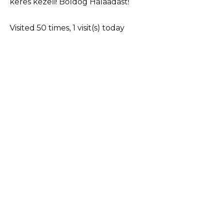
keres kezeli! Boldog Hálaadást!
Visited 50 times, 1 visit(s) today