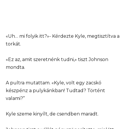
«Uh… mi folyik itt?»- Kérdezte Kyle, megtisztítva a
torkát.
«Ez az, amit szeretnénk tudni,» tiszt Johnson
mondta.
A pultra mutattam. «Kyle, volt egy zacskó
készpénz a pulykánkban! Tudtad? Történt
valami?”
Kyle szeme kinyílt, de csendben maradt.