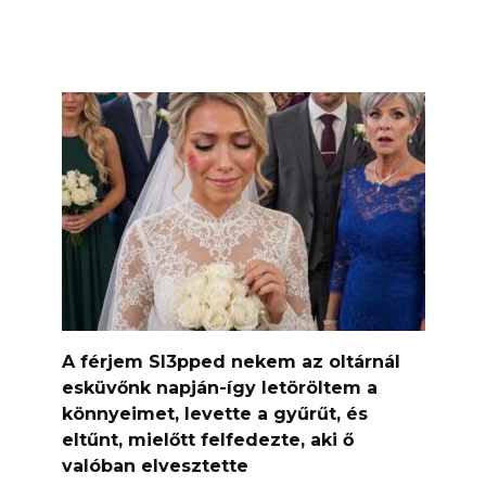
A férjem Sl3pped nekem az oltárnál
esküvőnk napján-így letöröltem a
könnyeimet, levette a gyűrűt, és
eltűnt, mielőtt felfedezte, aki ő
valóban elvesztette