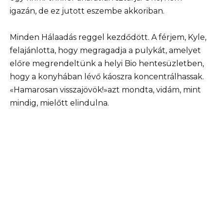
igazán, de ez jutott eszembe akkoriban.
Minden Hálaadás reggel kezdődött. A férjem, Kyle,
felajánlotta, hogy megragadja a pulykát, amelyet
előre megrendeltünk a helyi Bio hentesüzletben,
hogy a konyhában lévő káoszra koncentrálhassak.
«Hamarosan visszajövök!»azt mondta, vidám, mint
mindig, mielőtt elindulna.