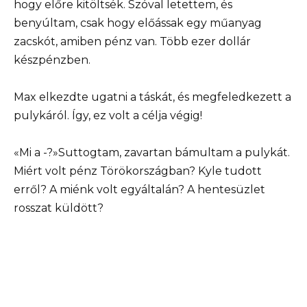
hogy előre kitöltsék. Szóval letettem, és
benyúltam, csak hogy előássak egy műanyag
zacskót, amiben pénz van. Több ezer dollár
készpénzben.
Max elkezdte ugatni a táskát, és megfeledkezett a
pulykáról. Így, ez volt a célja végig!
«Mi a -?»Suttogtam, zavartan bámultam a pulykát.
Miért volt pénz Törökországban? Kyle tudott
erről? A miénk volt egyáltalán? A hentesüzlet
rosszat küldött?