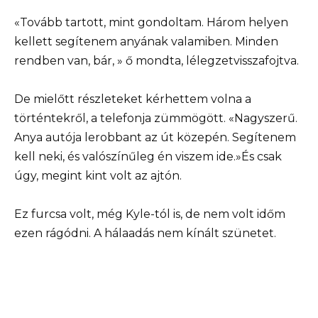
«Tovább tartott, mint gondoltam. Három helyen
kellett segítenem anyának valamiben. Minden
rendben van, bár, » ő mondta, lélegzetvisszafojtva.
De mielőtt részleteket kérhettem volna a
történtekről, a telefonja zümmögött. «Nagyszerű.
Anya autója lerobbant az út közepén. Segítenem
kell neki, és valószínűleg én viszem ide.»És csak
úgy, megint kint volt az ajtón.
Ez furcsa volt, még Kyle-tól is, de nem volt időm
ezen rágódni. A hálaadás nem kínált szünetet.