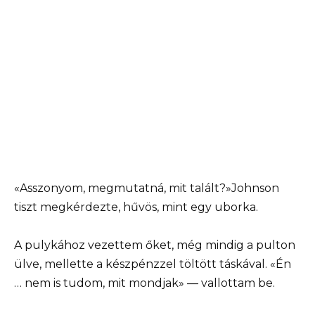
«Asszonyom, megmutatná, mit talált?»Johnson
tiszt megkérdezte, hűvös, mint egy uborka.
A pulykához vezettem őket, még mindig a pulton
ülve, mellette a készpénzzel töltött táskával. «Én
… nem is tudom, mit mondjak» — vallottam be.