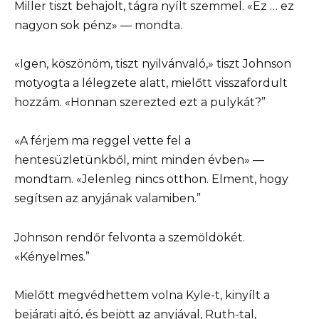
Miller tiszt behajolt, tágra nyílt szemmel. «Ez … ez
nagyon sok pénz» — mondta.
«Igen, köszönöm, tiszt nyilvánvaló,» tiszt Johnson
motyogta a lélegzete alatt, mielőtt visszafordult
hozzám. «Honnan szerezted ezt a pulykát?”
«A férjem ma reggel vette fel a
hentesüzletünkből, mint minden évben» —
mondtam. «Jelenleg nincs otthon. Elment, hogy
segítsen az anyjának valamiben.”
Johnson rendőr felvonta a szemöldökét.
«Kényelmes.”
Mielőtt megvédhettem volna Kyle-t, kinyílt a
bejárati ajtó, és bejött az anyjával, Ruth-tal,