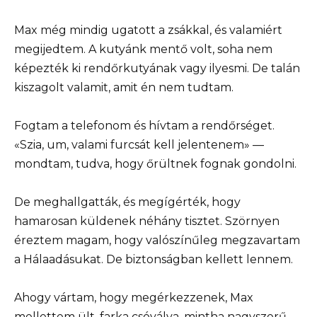
Max még mindig ugatott a zsákkal, és valamiért
megijedtem. A kutyánk mentő volt, soha nem
képezték ki rendőrkutyának vagy ilyesmi. De talán
kiszagolt valamit, amit én nem tudtam.
Fogtam a telefonom és hívtam a rendőrséget.
«Szia, um, valami furcsát kell jelentenem» —
mondtam, tudva, hogy őrültnek fognak gondolni.
De meghallgatták, és megígérték, hogy
hamarosan küldenek néhány tisztet. Szörnyen
éreztem magam, hogy valószínűleg megzavartam
a Hálaadásukat. De biztonságban kellett lennem.
Ahogy vártam, hogy megérkezzenek, Max
mellettem ült, farka csóválva, mintha nagyszerű