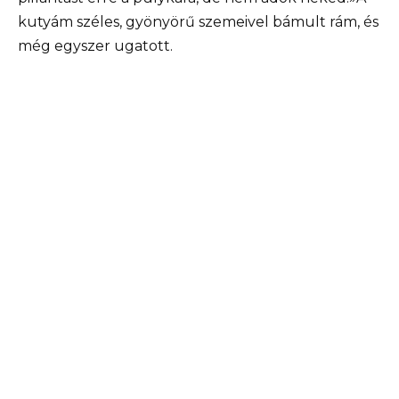
kutyám széles, gyönyörű szemeivel bámult rám, és
még egyszer ugatott.