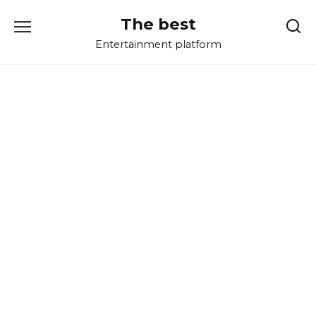
Перейти
The best
к
содержанию
Entertainment platform