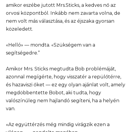
amikor eszébe jutott Mrs.Sticks, a kedves nő az
orvosi központból. Inkább nem zavarta volna, de
nem volt más választása, és az éjszaka gyorsan
közeledett.
«Helló» — mondta. «Szükségem van a
segítségedre.”
Amikor Mrs. Sticks megtudta Bob problémáját,
azonnal megígérte, hogy visszatér a repülőtérre,
és hazaviszi őket — ez egy olyan ajánlat volt, amely
megdöbbentette Bobot, aki tudta, hogy
valószínűleg nem hajlandó segíteni, ha a helyén
van.
«Az együttérzés még mindig virágzik ezen a