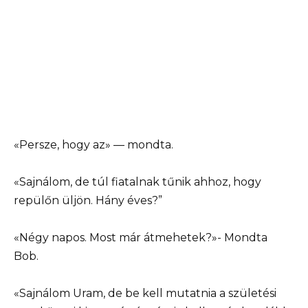
«Persze, hogy az» — mondta.
«Sajnálom, de túl fiatalnak tűnik ahhoz, hogy
repülőn üljön. Hány éves?”
«Négy napos. Most már átmehetek?»- Mondta
Bob.
«Sajnálom Uram, de be kell mutatnia a születési