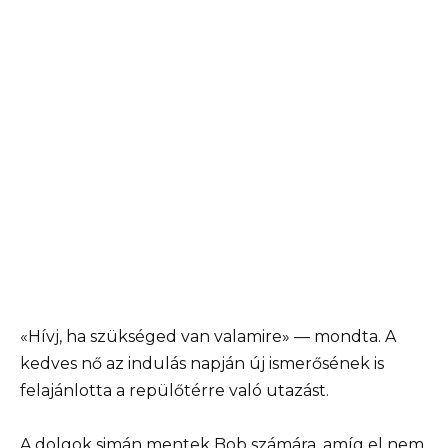
«Hívj, ha szükséged van valamire» — mondta. A
kedves nő az indulás napján új ismerősének is
felajánlotta a repülőtérre való utazást.
A dolgok simán mentek Bob számára, amíg el nem