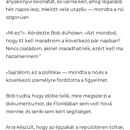
anyakönyvi kivonatát, és várnia kell, amíg legalább
hét napos lesz, mielőtt vele utazik» — mondta a nő
szigorúan.
«Mi ez?»- Kérdezte Bob dühösen. «Azt mondod,
hogy itt kell maradnom a következő pár napban?
Nincs családom, akinél maradhatnék, ezért kell ma
hazamennem.”
«Sajnálom, ez a politika» — mondta a nő,és a
következő személyre fordította a figyelmét.
Bob tudta, hogy időbe telik, mire megszerzi a
dokumentumot, de Floridában sem volt hová
mennie, és senki sem kért segítséget.
Arra készült, hogy az éjszakát a repülőtéren töltse,