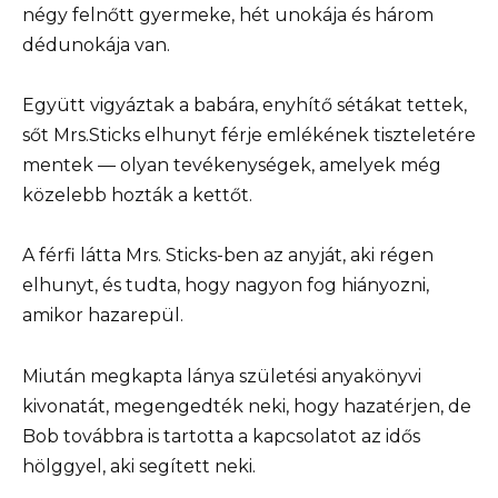
négy felnőtt gyermeke, hét unokája és három
dédunokája van.
Együtt vigyáztak a babára, enyhítő sétákat tettek,
sőt Mrs.Sticks elhunyt férje emlékének tiszteletére
mentek — olyan tevékenységek, amelyek még
közelebb hozták a kettőt.
A férfi látta Mrs. Sticks-ben az anyját, aki régen
elhunyt, és tudta, hogy nagyon fog hiányozni,
amikor hazarepül.
Miután megkapta lánya születési anyakönyvi
kivonatát, megengedték neki, hogy hazatérjen, de
Bob továbbra is tartotta a kapcsolatot az idős
hölggyel, aki segített neki.