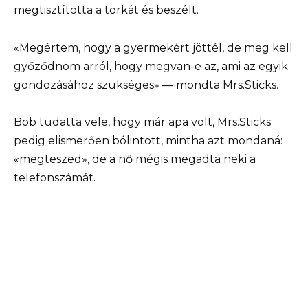
megtisztította a torkát és beszélt.
«Megértem, hogy a gyermekért jöttél, de meg kell
győződnöm arról, hogy megvan-e az, ami az egyik
gondozásához szükséges» — mondta Mrs.Sticks.
Bob tudatta vele, hogy már apa volt, Mrs.Sticks
pedig elismerően bólintott, mintha azt mondaná:
«megteszed», de a nő mégis megadta neki a
telefonszámát.