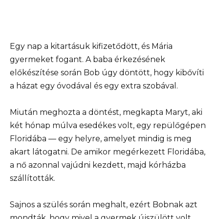
Egy nap a kitartásuk kifizetődött, és Mária
gyermeket fogant. A baba érkezésének
előkészítése során Bob úgy döntött, hogy kibővíti
a házat egy óvodával és egy extra szobával.
Miután meghozta a döntést, megkapta Maryt, aki
két hónap múlva esedékes volt, egy repülőgépen
Floridába — egy helyre, amelyet mindig is meg
akart látogatni. De amikor megérkezett Floridába,
a nő azonnal vajúdni kezdett, majd kórházba
szállították.
Sajnos a szülés során meghalt, ezért Bobnak azt
mondták, hogy mivel a gyermek újszülött volt,