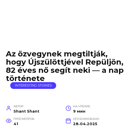
Az özvegynek megtiltják,
hogy Újszülöttjével Repüljön,
82 éves nő segít neki — a nap
története
INTERESTING STORIES
АВТОР
НА ЧТЕНИЕ
Shant Shant
9 мин
ПРОСМОТРОВ
ОПУБЛИКОВАНО
41
28.04.2025