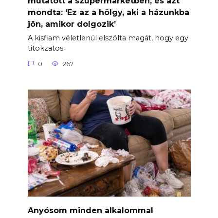
mutatott a szupermarketben, és azt
mondta: ‘Ez az a hölgy, aki a házunkba
jön, amikor dolgozik’
A kisfiam véletlenül elszólta magát, hogy egy
titokzatos
0
267
Anyósom minden alkalommal