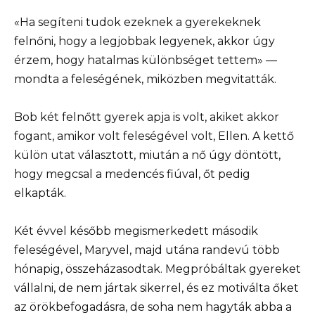
«Ha segíteni tudok ezeknek a gyerekeknek
felnőni, hogy a legjobbak legyenek, akkor úgy
érzem, hogy hatalmas különbséget tettem» —
mondta a feleségének, miközben megvitatták.
Bob két felnőtt gyerek apja is volt, akiket akkor
fogant, amikor volt feleségével volt, Ellen. A kettő
külön utat választott, miután a nő úgy döntött,
hogy megcsal a medencés fiúval, őt pedig
elkapták.
Két évvel később megismerkedett második
feleségével, Maryvel, majd utána randevú több
hónapig, összeházasodtak. Megpróbáltak gyereket
vállalni, de nem jártak sikerrel, és ez motiválta őket
az örökbefogadásra, de soha nem hagyták abba a