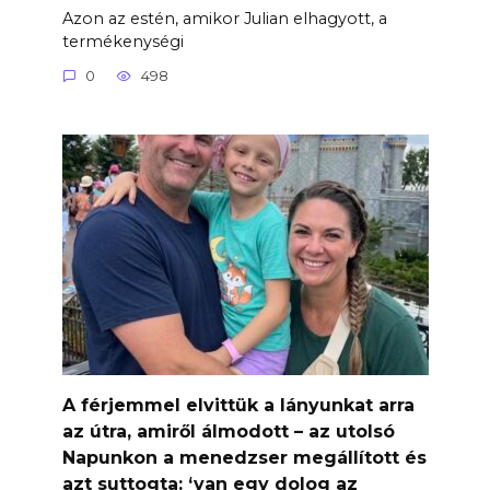
Azon az estén, amikor Julian elhagyott, a
termékenységi
0
498
A férjemmel elvittük a lányunkat arra
az útra, amiről álmodott – az utolsó
Napunkon a menedzser megállított és
azt suttogta: ‘van egy dolog az