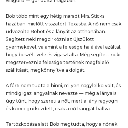
világon» — gondolta magában.
Bob több mint egy hétig maradt Mrs. Sticks
házában, mielőtt visszatért Texasba. A nő nem csak
üdvözölte Bobot és a lányát az otthonában.
Segített neki megbirkózni az újszülött
gyermekével, valamint a felesége halálával azáltal,
hogy beszélt vele és vigasztalta. Még segített neki
megszervezni a felesége testének megfelelő
szállítását, megkönnyítve a dolgát.
A férfi nem tudta elhinni, milyen nagylelkű volt, és
mindig igazi angyalnak nevezte — még a lánya is
úgy tűnt, hogy szereti a nőt, mert a lány ragyogni
és kuncogni kezdett, csak a nő hangját hallva.
Tartózkodása alatt Bob megtudta, hogy a nőnek