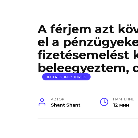
A férjem azt kö
el a pénzügyeke
fizetésemelést 
beleegyeztem, de
INTERESTING STORIES
АВТОР
НА ЧТЕНИЕ
Shant Shant
12 мин