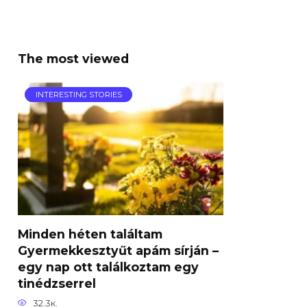
The most viewed
INTERESTING STORIES
Minden héten találtam
Gyermekkesztyűt apám sírján –
egy nap ott találkoztam egy
tinédzserrel
32.3к.