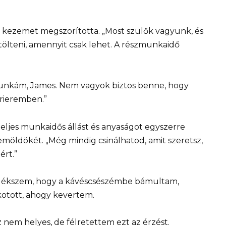
n kezemet megszorította. „Most szülők vagyunk, és
tölteni, amennyit csak lehet. A részmunkaidő
munkám, James. Nem vagyok biztos benne, hogy
rrieremben.”
teljes munkaidős állást és anyaságot egyszerre
möldökét. „Még mindig csinálhatod, amit szeretsz,
ért.”
mlékszem, hogy a kávéscsészémbe bámultam,
kotott, ahogy kevertem.
nem helyes, de félretettem ezt az érzést.