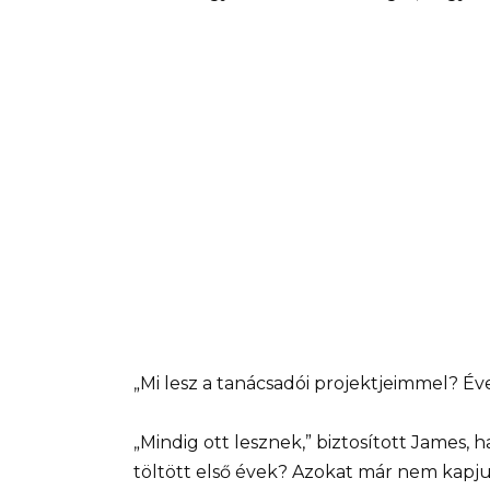
„Mi lesz a tanácsadói projektjeimmel? Év
„Mindig ott lesznek,” biztosított James, h
töltött első évek? Azokat már nem kapjuk