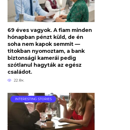
69 éves vagyok. A fiam minden
hónapban pénzt küld, de én
soha nem kapok semmit —
titokban nyomoztam, a bank
biztonsági kamerái pedig
szótlanul hagyták az egész
családot.
22.8к.
INTERESTING STORIES