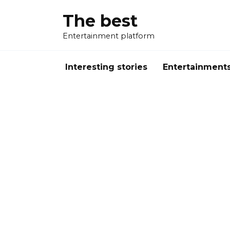
Перейти
The best
к
содержанию
Entertainment platform
Interesting stories
Entertainment