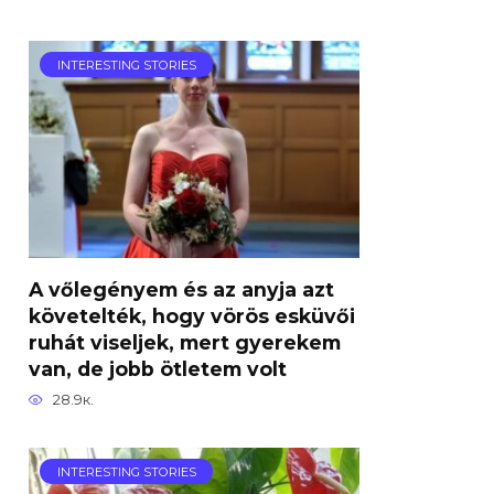
INTERESTING STORIES
A vőlegényem és az anyja azt
követelték, hogy vörös esküvői
ruhát viseljek, mert gyerekem
van, de jobb ötletem volt
28.9к.
INTERESTING STORIES