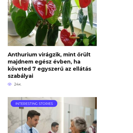
Anthurium virágzik, mint őrült
majdnem egész évben, ha
követed 7 egyszerű az ellátás
szabályai
24к.
INTERESTING STORIES