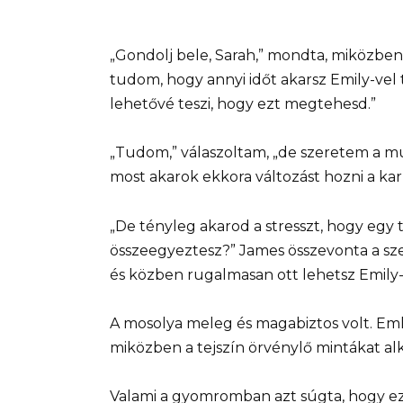
„Gondolj bele, Sarah,” mondta, miközbe
tudom, hogy annyi időt akarsz Emily-vel 
lehetővé teszi, hogy ezt megtehesd.”
„Tudom,” válaszoltam, „de szeretem a 
most akarok ekkora változást hozni a ka
„De tényleg akarod a stresszt, hogy egy 
összeegyeztesz?” James összevonta a sze
és közben rugalmasan ott lehetsz Emily-
A mosolya meleg és magabiztos volt. E
miközben a tejszín örvénylő mintákat al
Valami a gyomromban azt súgta, hogy ez 