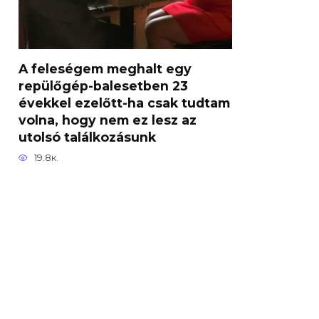
A feleségem meghalt egy
repülőgép-balesetben 23
évekkel ezelőtt-ha csak tudtam
volna, hogy nem ez lesz az
utolsó találkozásunk
19.8к.