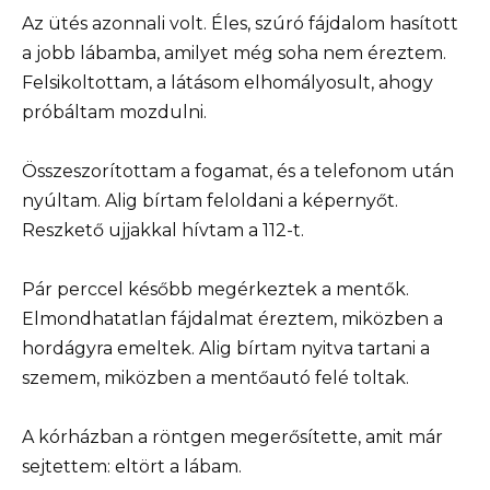
Az ütés azonnali volt. Éles, szúró fájdalom hasított
a jobb lábamba, amilyet még soha nem éreztem.
Felsikoltottam, a látásom elhomályosult, ahogy
próbáltam mozdulni.
Összeszorítottam a fogamat, és a telefonom után
nyúltam. Alig bírtam feloldani a képernyőt.
Reszkető ujjakkal hívtam a 112-t.
Pár perccel később megérkeztek a mentők.
Elmondhatatlan fájdalmat éreztem, miközben a
hordágyra emeltek. Alig bírtam nyitva tartani a
szemem, miközben a mentőautó felé toltak.
A kórházban a röntgen megerősítette, amit már
sejtettem: eltört a lábam.