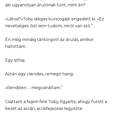
aki ugyanolyan árulónak tűnt, mint én?
«Látod?»Toby ideges kuncogást engedett ki. «Ez
nevetséges. Azt sem tudom, miről van szó.”
Én még mindig tántorgott az árulás, amikor
hallottam.
Egy sóhaj.
Aztán egy csendes, remegő hang.
«Rendben … megcsináltam.”
Csattant a fejem felé Toby, figyelte, ahogy futott a
kezét az arcán, arckifejezése legyőzte.