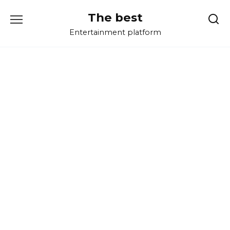
Перейти
The best
к
содержанию
Entertainment platform