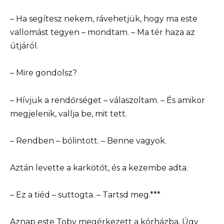
– Ha segítesz nekem, rávehetjük, hogy ma este
vallomást tegyen – mondtam. – Ma tér haza az
útjáról.
– Mire gondolsz?
– Hívjuk a rendőrséget – válaszoltam. – És amikor
megjelenik, vallja be, mit tett.
– Rendben – bólintott. – Benne vagyok.
Aztán levette a karkötőt, és a kezembe adta.
– Ez a tiéd – suttogta. – Tartsd meg.***
Aznap este Toby megérkezett a kórházba. Úgy