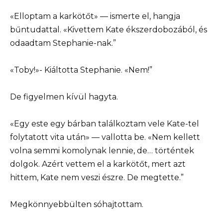
«Elloptam a karkötőt» — ismerte el, hangja
bűntudattal. «Kivettem Kate ékszerdobozából, és
odaadtam Stephanie-nak.”
«Toby!»- Kiáltotta Stephanie. «Nem!”
De figyelmen kívül hagyta.
«Egy este egy bárban találkoztam vele Kate-tel
folytatott vita után» — vallotta be. «Nem kellett
volna semmi komolynak lennie, de… történtek
dolgok. Azért vettem el a karkötőt, mert azt
hittem, Kate nem veszi észre. De megtette.”
Megkönnyebbülten sóhajtottam.