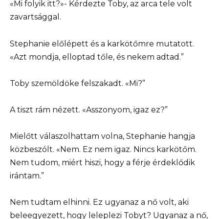
«Mi folyik itt?»- Kérdezte Toby, az arca tele volt
zavartsággal.
Stephanie előlépett és a karkötőmre mutatott.
«Azt mondja, elloptad tőle, és nekem adtad.”
Toby szemöldöke felszakadt. «Mi?”
A tiszt rám nézett. «Asszonyom, igaz ez?”
Mielőtt válaszolhattam volna, Stephanie hangja
közbeszólt. «Nem. Ez nem igaz. Nincs karkötőm.
Nem tudom, miért hiszi, hogy a férje érdeklődik
irántam.”
Nem tudtam elhinni. Ez ugyanaz a nő volt, aki
beleegyezett, hogy leleplezi Tobyt? Ugyanaz a nő,