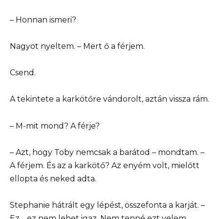
– Honnan ismeri?
Nagyot nyeltem. – Mert ő a férjem.
Csend.
A tekintete a karkötőre vándorolt, aztán vissza rám.
– M-mit mond? A férje?
– Azt, hogy Toby nemcsak a barátod – mondtam. –
A férjem. És az a karkötő? Az enyém volt, mielőtt
ellopta és neked adta.
Stephanie hátrált egy lépést, összefonta a karját. –
Ez… ez nem lehet igaz. Nem tenné ezt velem.