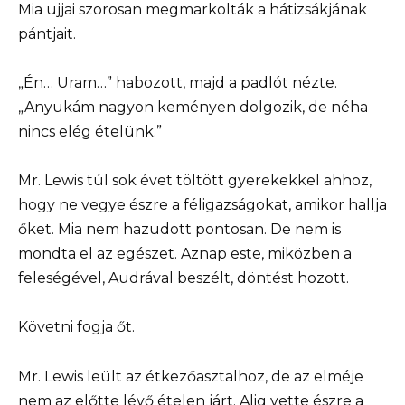
Mia ujjai szorosan megmarkolták a hátizsákjának
pántjait.
„Én… Uram…” habozott, majd a padlót nézte.
„Anyukám nagyon keményen dolgozik, de néha
nincs elég ételünk.”
Mr. Lewis túl sok évet töltött gyerekekkel ahhoz,
hogy ne vegye észre a féligazságokat, amikor hallja
őket. Mia nem hazudott pontosan. De nem is
mondta el az egészet. Aznap este, miközben a
feleségével, Audrával beszélt, döntést hozott.
Követni fogja őt.
Mr. Lewis leült az étkezőasztalhoz, de az elméje
nem az előtte lévő ételen járt. Alig vette észre a