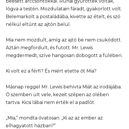
beesett arccsontokkal. Ruhái gyűröttek voltak,
lógva a testén. Mozdulatain fáradt, gyakorlott volt.
Belemarkolt a postaládába, kivette az ételt, és szó
nélkül eltűnt az ajtón belül.
Mia nem mozdult, amíg az ajtó be nem csukódott.
Aztán megfordult, és futott. Mr. Lewis
megdermedt, szíve hangosan dobogott a fülében.
Ki volt ez a férfi? És miért etette őt Mia?
Másnap reggel Mr. Lewis behívta Miát az irodájába.
Ő szemben ült vele, kezeit szépen az ölében
tartva. Kicsi lábai nem érték el a padlót.
„Mia,” mondta óvatosan. „Ki az az ember az
elhagyatott házban?”