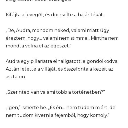
Kifújta a levegőt, és dörzsölte a halántékát.
„De, Audra, mondom neked, valami miatt úgy
éreztem, hogy… valami nem stimmel. Mintha nem
mondta volna el az egészet.”
Audra egy pillanatra elhallgatott, elgondolkodva.
Aztán letette a villáját, és összefonta a kezeit az
asztalon.
„Szerinted van valami több a történetben?”
„Igen,” ismerte be. „És én… nem tudom miért, de
nem tudom kiverni a fejemből, hogy komoly.”