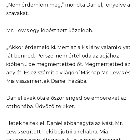
„Nem érdemlem meg,” mondta Daniel, lenyelve a
szavakat.
Mr. Lewis egy lépést tett közelebb.
„Akkor érdemeld ki. Mert az a kis lány valami olyat
lát benned. Persze, nem értél oda az apjához
időben… de megmentetted őt. Megmentetted az
anyját. És ez számít a világon.”Másnap Mr. Lewis és
Mia visszamentek Daniel házába.
Daniel évek óta először enged be embereket az
otthonába. Üdvözölte őket.
Hetek teltek el. Daniel abbahagyta az ivást. Mr.
Lewis segített neki bejutni a rehabra. Mia