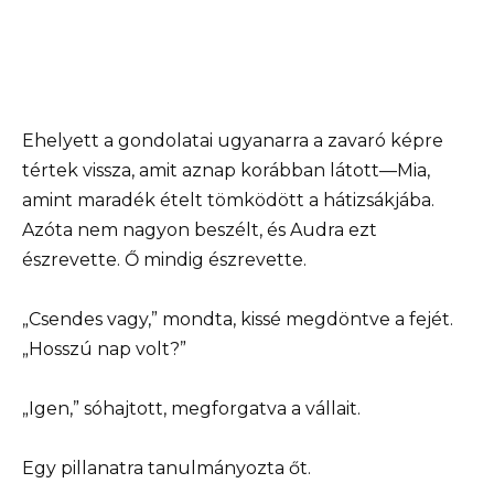
Ehelyett a gondolatai ugyanarra a zavaró képre
tértek vissza, amit aznap korábban látott—Mia,
amint maradék ételt tömködött a hátizsákjába.
Azóta nem nagyon beszélt, és Audra ezt
észrevette. Ő mindig észrevette.
„Csendes vagy,” mondta, kissé megdöntve a fejét.
„Hosszú nap volt?”
„Igen,” sóhajtott, megforgatva a vállait.
Egy pillanatra tanulmányozta őt.