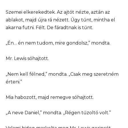
Szemei elkerekedtek. Az ajtót nézte, aztán az
ablakot, majd újra rá nézett. Úgy tűnt, mintha el
akarna futni. Félt. De fáradtnak is tűnt.
„Én… én nem tudom, mire gondolsz,” mondta.
Mr. Lewis sóhajtott.
„Nem kell félned,” mondta. „Csak meg szeretném
érteni.”
Mia habozott, majd remegve sóhajtott.
„A neve Daniel,” mondta. „Régen tűzoltó volt.”