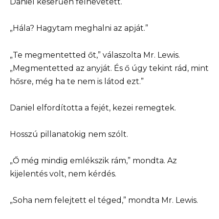
Daniel keserűen felnevetett.
„Hála? Hagytam meghalni az apját.”
„Te megmentetted őt,” válaszolta Mr. Lewis.
„Megmentetted az anyját. És ő úgy tekint rád, mint
hősre, még ha te nem is látod ezt.”
Daniel elfordította a fejét, kezei remegtek.
Hosszú pillanatokig nem szólt.
„Ő még mindig emlékszik rám,” mondta. Az
kijelentés volt, nem kérdés.
„Soha nem felejtett el téged,” mondta Mr. Lewis.