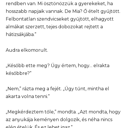
rendben van. Mi ösztönözzük a gyerekeket, ha
hosszabb napjaik vannak. De Mia? Ő ételt gyűjtött.
Felbontatlan szendvicseket gyűjtött, elhagyott
almákat szerzett, tejes dobozokat rejtett a
hátizsákjába.”
Audra elkomorult.
„Később ette meg? Úgy értem, hogy… elrakta
későbbre?”
„Nem,” rázta meg a fejét. „Úgy tűnt, mintha el
akarta volna tenni.”
„Megkérdeztem tőle,” mondta. „Azt mondta, hogy
az anyukája keményen dolgozik, és néha nincs
elég ételük. És ez lehet igaz.”