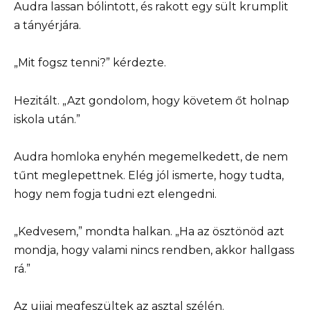
Audra lassan bólintott, és rakott egy sült krumplit
a tányérjára.
„Mit fogsz tenni?” kérdezte.
Hezitált. „Azt gondolom, hogy követem őt holnap
iskola után.”
Audra homloka enyhén megemelkedett, de nem
tűnt meglepettnek. Elég jól ismerte, hogy tudta,
hogy nem fogja tudni ezt elengedni.
„Kedvesem,” mondta halkan. „Ha az ösztönöd azt
mondja, hogy valami nincs rendben, akkor hallgass
rá.”
Az ujjai megfeszültek az asztal szélén.