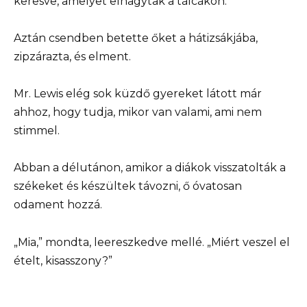
keresve, amelyet elhagytak a tálcákon.
Aztán csendben betette őket a hátizsákjába,
zipzárazta, és elment.
Mr. Lewis elég sok küzdő gyereket látott már
ahhoz, hogy tudja, mikor van valami, ami nem
stimmel.
Abban a délutánon, amikor a diákok visszatolták a
székeket és készültek távozni, ő óvatosan
odament hozzá.
„Mia,” mondta, leereszkedve mellé. „Miért veszel el
ételt, kisasszony?”