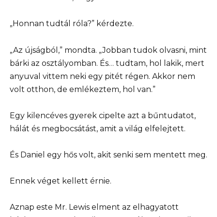
„Honnan tudtál róla?” kérdezte.
„Az újságból,” mondta. „Jobban tudok olvasni, mint
bárki az osztályomban. És… tudtam, hol lakik, mert
anyuval vittem neki egy pitét régen. Akkor nem
volt otthon, de emlékeztem, hol van.”
Egy kilencéves gyerek cipelte azt a bűntudatot,
hálát és megbocsátást, amit a világ elfelejtett.
És Daniel egy hős volt, akit senki sem mentett meg.
Ennek véget kellett érnie.
Aznap este Mr. Lewis elment az elhagyatott