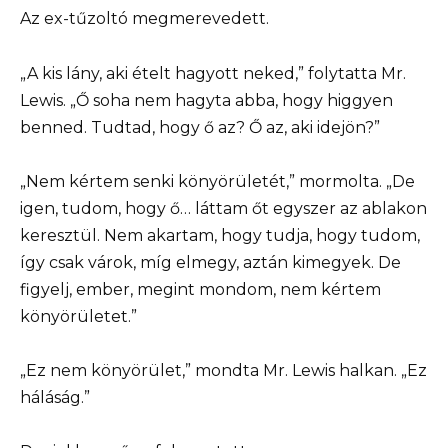
Az ex-tűzoltó megmerevedett.
„A kis lány, aki ételt hagyott neked,” folytatta Mr.
Lewis. „Ő soha nem hagyta abba, hogy higgyen
benned. Tudtad, hogy ő az? Ő az, aki idejön?”
„Nem kértem senki könyörületét,” mormolta. „De
igen, tudom, hogy ő… láttam őt egyszer az ablakon
keresztül. Nem akartam, hogy tudja, hogy tudom,
így csak várok, míg elmegy, aztán kimegyek. De
figyelj, ember, megint mondom, nem kértem
könyörületet.”
„Ez nem könyörület,” mondta Mr. Lewis halkan. „Ez
háláság.”