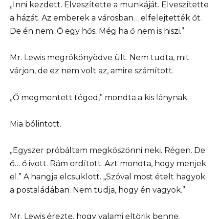
„Inni kezdett. Elveszítette a munkáját. Elveszítette
a házát. Az emberek a városban… elfelejtették őt.
De én nem. Ő egy hős. Még ha ő nem is hiszi.”
Mr. Lewis megrökönyödve ült. Nem tudta, mit
várjon, de ez nem volt az, amire számított.
„Ő megmentett téged,” mondta a kis lánynak.
Mia bólintott.
„Egyszer próbáltam megköszönni neki. Régen. De
ő… ő ivott. Rám ordított. Azt mondta, hogy menjek
el.” A hangja elcsuklott. „Szóval most ételt hagyok
a postaládában. Nem tudja, hogy én vagyok.”
Mr. Lewis érezte, hogy valami eltörik benne.