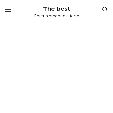
Перейти
The best
к
содержанию
Entertainment platform