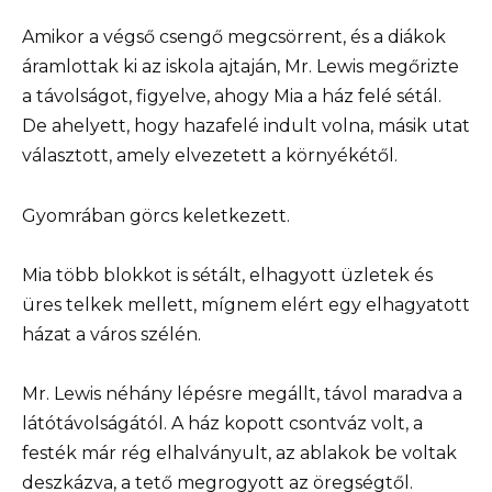
Amikor a végső csengő megcsörrent, és a diákok
áramlottak ki az iskola ajtaján, Mr. Lewis megőrizte
a távolságot, figyelve, ahogy Mia a ház felé sétál.
De ahelyett, hogy hazafelé indult volna, másik utat
választott, amely elvezetett a környékétől.
Gyomrában görcs keletkezett.
Mia több blokkot is sétált, elhagyott üzletek és
üres telkek mellett, mígnem elért egy elhagyatott
házat a város szélén.
Mr. Lewis néhány lépésre megállt, távol maradva a
látótávolságától. A ház kopott csontváz volt, a
festék már rég elhalványult, az ablakok be voltak
deszkázva, a tető megrogyott az öregségtől.