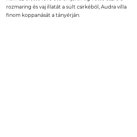
rozmaring és vaj illatát a sült csirkéből, Audra villa
finom koppanását a tányérján.