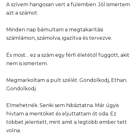
A szívem hangosan vert a fülemben. Jól ismertem
azt a számot.
Minden nap bámultam a megtakarítási
számlámon, számolva, igazítva és tervezve.
És most… ez a szám egy férfi életétől függött, akit
nem is ismertem.
Megmarkoltam a pult szélét. Gondolkodj, Ethan.
Gondolkodj.
Elmehetnék. Senki sem hibáztatna. Már úgyis
hívtam a mentőket és eljuttattam őt oda. Ez
többet jelentett, mint amit a legtöbb ember tett
volna.