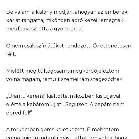
De valami a kislány módján, ahogyan az emberek
karját rángatta, miközben apró kezei remegtek,
megfagyasztotta a gyomromat.
Ő nem csak színjátékot rendezett. Ő rettenetesen
félt.
Mielőtt még túlságosan is megkérdőjeleztem
volna magam, rémült szemei rám szegeződtek.
„Uram… kérem!” kiáltotta, miközben kis ujjaival
elérte a kabátom ujját. „Segítsen! A papám nem
ébred fel!”
A torkomban görcs keletkezett. Elmehettem
volna, mint mindenki más. Tettettem volna, hogy