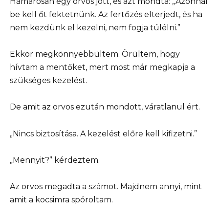
Hamarosan egy orvos jött, és azt mondta: „Azonnal
be kell őt fektetnünk. Az fertőzés elterjedt, és ha
nem kezdünk el kezelni, nem fogja túlélni.”
Ekkor megkönnyebbültem. Örültem, hogy
hívtam a mentőket, mert most már megkapja a
szükséges kezelést.
De amit az orvos ezután mondott, váratlanul ért.
„Nincs biztosítása. A kezelést előre kell kifizetni.”
„Mennyit?” kérdeztem.
Az orvos megadta a számot. Majdnem annyi, mint
amit a kocsimra spóroltam.