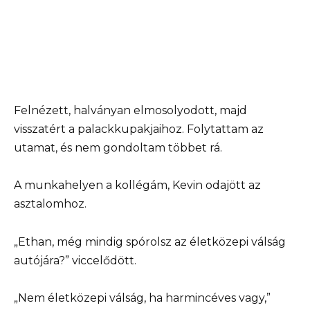
Felnézett, halványan elmosolyodott, majd
visszatért a palackkupakjaihoz. Folytattam az
utamat, és nem gondoltam többet rá.
A munkahelyen a kollégám, Kevin odajött az
asztalomhoz.
„Ethan, még mindig spórolsz az életközepi válság
autójára?” viccelődött.
„Nem életközepi válság, ha harmincéves vagy,”