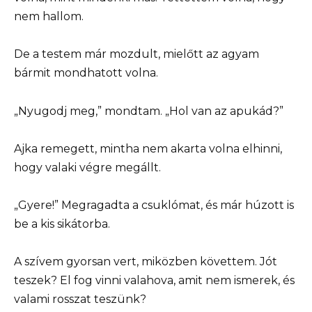
nem hallom.
De a testem már mozdult, mielőtt az agyam
bármit mondhatott volna.
„Nyugodj meg,” mondtam. „Hol van az apukád?”
Ajka remegett, mintha nem akarta volna elhinni,
hogy valaki végre megállt.
„Gyere!” Megragadta a csuklómat, és már húzott is
be a kis sikátorba.
A szívem gyorsan vert, miközben követtem. Jót
teszek? El fog vinni valahova, amit nem ismerek, és
valami rosszat teszünk?