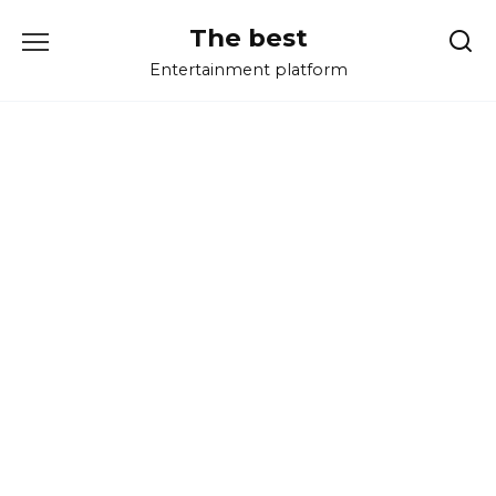
Перейти
The best
к
содержанию
Entertainment platform