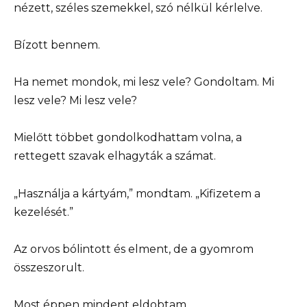
nézett, széles szemekkel, szó nélkül kérlelve.
Bízott bennem.
Ha nemet mondok, mi lesz vele? Gondoltam. Mi
lesz vele? Mi lesz vele?
Mielőtt többet gondolkodhattam volna, a
rettegett szavak elhagyták a számat.
„Használja a kártyám,” mondtam. „Kifizetem a
kezelését.”
Az orvos bólintott és elment, de a gyomrom
összeszorult.
Most éppen mindent eldobtam.