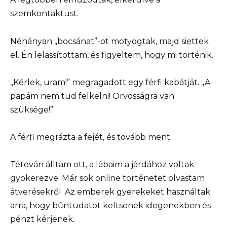
szemkontaktust.
Néhányan „bocsánat”-ot motyogtak, majd siettek
el. Én lelassítottam, és figyeltem, hogy mi történik.
„Kérlek, uram!” megragadott egy férfi kabátját. „A
papám nem tud felkelni! Orvosságra van
szüksége!”
A férfi megrázta a fejét, és tovább ment.
Tétován álltam ott, a lábaim a járdához voltak
gyökerezve. Már sok online történetet olvastam
átverésekről. Az emberek gyerekeket használtak
arra, hogy bűntudatot keltsenek idegenekben és
pénzt kérjenek.