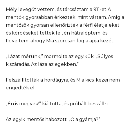
Mély levegőt vettem, és tárcsáztam a 911-et.A
mentők gyorsabban érkeztek, mint vártam. Amíg a
mentősök gyorsan ellenőrizték a férfi életjeleket
és kérdéseket tettek fel, én hátraléptem, és
figyeltem, ahogy Mia szorosan fogja apja kezét.
„Lázat mérünk,” mormolta az egyikük. „Súlyos
kiszáradás. Az láza az egekben.”
Felszállították a hordágyra, és Mia kicsi kezei nem
engedték el.
„Én is megyek!” kiáltotta, és próbált beszállni.
Az egyik mentős habozott. „Ő a gyámja?”