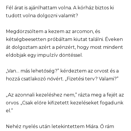
Fél árat is ajánlhattam volna. A kórház biztos ki
tudott volna dolgozni valamit?
Megdörzsöltem a kezem az arcomon, és
kétségbeesetten próbáltam kiutat találni. Éveken
át dolgoztam azért a pénzért, hogy most mindent
eldobjak egy impulzív döntéssel.
„Van… más lehetőség?” kérdeztem az orvost és a
hozzá csatlakozó nővért. „Fizetési terv? Valami?”
„Az azonnali kezeléshez nem,” rázta meg a fejét az
orvos. „Csak előre kifizetett kezeléseket fogadunk
el.”
Nehéz nyelés után letekintettem Miára. Ő rám