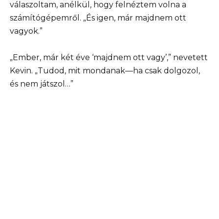
válaszoltam, anélkül, hogy felnéztem volna a
számítógépemről. „És igen, már majdnem ott
vagyok.”
„Ember, már két éve ‘majdnem ott vagy’,” nevetett
Kevin. „Tudod, mit mondanak—ha csak dolgozol,
és nem játszol…”