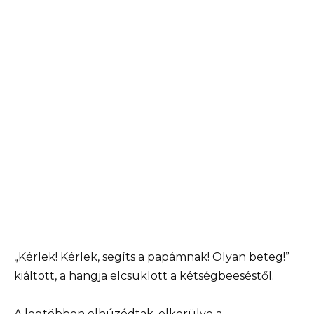
„Kérlek! Kérlek, segíts a papámnak! Olyan beteg!”
kiáltott, a hangja elcsuklott a kétségbeeséstől.
A legtöbben elhúzódtak, elkerülve a