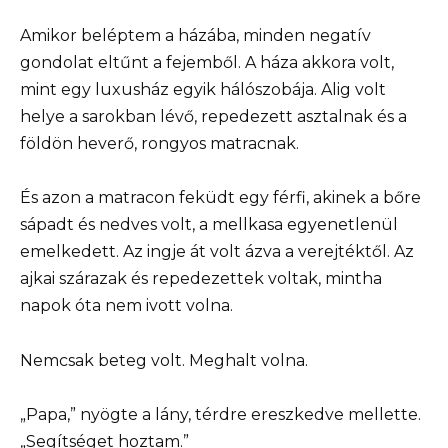
Amikor beléptem a házába, minden negatív
gondolat eltűnt a fejemből. A háza akkora volt,
mint egy luxusház egyik hálószobája. Alig volt
helye a sarokban lévő, repedezett asztalnak és a
földön heverő, rongyos matracnak.
És azon a matracon feküdt egy férfi, akinek a bőre
sápadt és nedves volt, a mellkasa egyenetlenül
emelkedett. Az ingje át volt ázva a verejtéktől. Az
ajkai szárazak és repedezettek voltak, mintha
napok óta nem ivott volna.
Nemcsak beteg volt. Meghalt volna.
„Papa,” nyögte a lány, térdre ereszkedve mellette.
„Segítséget hoztam.”