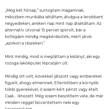
„Még két hónap,” suttogtam magamnak,
miközben munkába sétáltam, átvágva a lerobbant
negyedeken, amiken nap mint nap átsétáltam. Az
alternatív útvonal 15 percet spórolt, bár a
kollégáim mindig megkérdezték, miért járok
„azokon a részeken.”
Mint mindig, most is megláttam a kislányt, aki egy
rozoga lakóépület lépcsőjén ült.
Mindig ott volt, kövekkel játszott vagy embereket
figyelt, ahogy elmennek. Ellentétben a környék
többi gyerekével, ő sosem kért pénzt vagy ételt.
Csak… létezett. Még sosem beszéltem vele, de már
minden reggel biccentettem neki egy