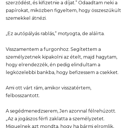
szerződést, és kifizetnie a díjat.” Odaadtam neki a
papírokat, miközben figyeltem, hogy összeszűkült
szemekkel átnézi.
„Ez autópályás rablás,” motyogta, de aláírta.
Visszamentem a furgonhoz. Segítettem a
személyzetnek kipakolni az ételt, majd hagytam,
hogy elrendezzék, én pedig elindultam a
legközelebbi bankba, hogy befizessem a csekket.
Ami ott várt rám, amikor visszatértem,
felbosszantott.
A segédmenedzserem, Jen azonnal félrehúzott.
„Az a jogászos férfi zaklatta a személyzetet.
Miguelnek azt mondta, hogy ha bármi elromlik,