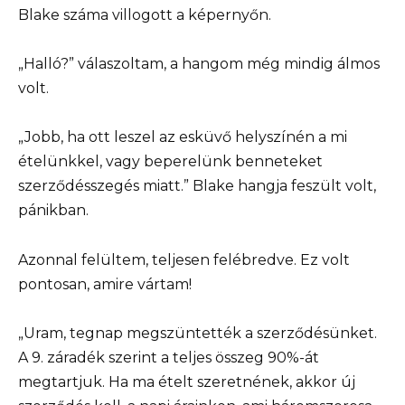
Blake száma villogott a képernyőn.
„Halló?” válaszoltam, a hangom még mindig álmos
volt.
„Jobb, ha ott leszel az esküvő helyszínén a mi
ételünkkel, vagy beperelünk benneteket
szerződésszegés miatt.” Blake hangja feszült volt,
pánikban.
Azonnal felültem, teljesen felébredve. Ez volt
pontosan, amire vártam!
„Uram, tegnap megszüntették a szerződésünket.
A 9. záradék szerint a teljes összeg 90%-át
megtartjuk. Ha ma ételt szeretnének, akkor új