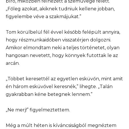
bíró, miközben felnézett a szemüvege felett.
„Főleg azokat, akiknek tudniuk kellene jobban,
figyelembe véve a szakmájukat.”
Tom körülbelül fél évvel később felépült annyira,
hogy részmunkaidőben visszatérjen dolgozni.
Amikor elmondtam neki a teljes történetet, olyan
hangosan nevetett, hogy könnyek futottak le az
arcán.
„Többet keresettél az egyetlen esküvőn, mint amit
én három esküvővel keresnék,” lihegte. „Talán
gyakrabban kéne betegnek lennem.”
„Ne merj!” figyelmeztettem.
Még a múlt héten is kíváncsiságból megnéztem