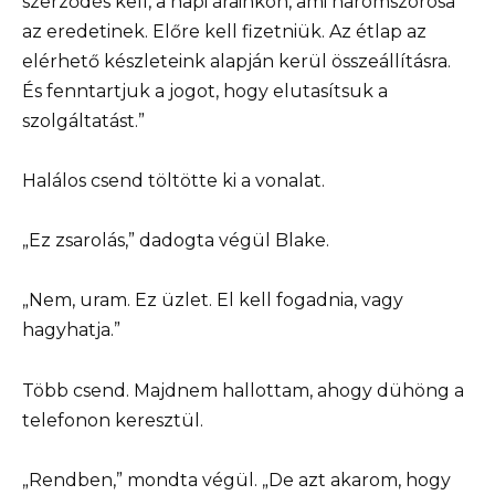
szerződés kell, a napi árainkon, ami háromszorosa
az eredetinek. Előre kell fizetniük. Az étlap az
elérhető készleteink alapján kerül összeállításra.
És fenntartjuk a jogot, hogy elutasítsuk a
szolgáltatást.”
Halálos csend töltötte ki a vonalat.
„Ez zsarolás,” dadogta végül Blake.
„Nem, uram. Ez üzlet. El kell fogadnia, vagy
hagyhatja.”
Több csend. Majdnem hallottam, ahogy dühöng a
telefonon keresztül.
„Rendben,” mondta végül. „De azt akarom, hogy