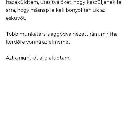
hazaküldtem, utasítva őket, hogy készüljenek fel
arra, hogy másnap le kell bonyolítaniuk az
esküvőt.
Több munkatárs is aggódva nézett rám, mintha
kérdőre vonná az elmémet.
Azt a night-ot alig aludtam.