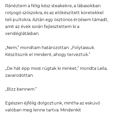
Ránéztem a félig kész steakekre, a lábasokban
rotyogó szószokra, és az előkészített köretekkel
teli pultokra. Aztán egy ösztönös érzésem támadt,
amit az évek során fejlesztettem ki a
vendéglátásban.
„Nem,” mondtam határozottan. „Folytassuk.
Készítsünk el mindent, ahogy terveztük.”
„De hát épp most rúgtak ki minket,” mondta Leila,
zavarodottan.
„Bízz bennem.”
Egészen éjfélig dolgoztunk, mintha az esküvő
valóban meg lenne tartva. Mindenkit