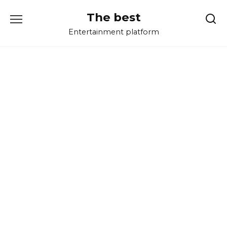
Перейти
The best
к
содержанию
Entertainment platform