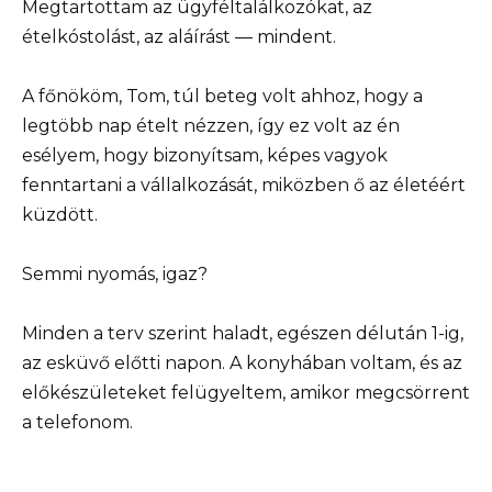
Megtartottam az ügyféltalálkozókat, az
ételkóstolást, az aláírást — mindent.
A főnököm, Tom, túl beteg volt ahhoz, hogy a
legtöbb nap ételt nézzen, így ez volt az én
esélyem, hogy bizonyítsam, képes vagyok
fenntartani a vállalkozását, miközben ő az életéért
küzdött.
Semmi nyomás, igaz?
Minden a terv szerint haladt, egészen délután 1-ig,
az esküvő előtti napon. A konyhában voltam, és az
előkészületeket felügyeltem, amikor megcsörrent
a telefonom.