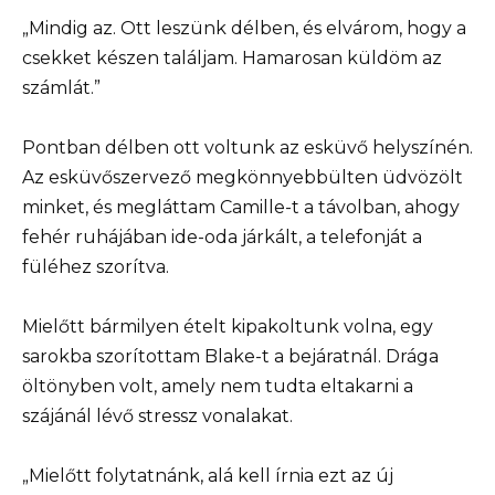
„Mindig az. Ott leszünk délben, és elvárom, hogy a
csekket készen találjam. Hamarosan küldöm az
számlát.”
Pontban délben ott voltunk az esküvő helyszínén.
Az esküvőszervező megkönnyebbülten üdvözölt
minket, és megláttam Camille-t a távolban, ahogy
fehér ruhájában ide-oda járkált, a telefonját a
füléhez szorítva.
Mielőtt bármilyen ételt kipakoltunk volna, egy
sarokba szorítottam Blake-t a bejáratnál. Drága
öltönyben volt, amely nem tudta eltakarni a
szájánál lévő stressz vonalakat.
„Mielőtt folytatnánk, alá kell írnia ezt az új