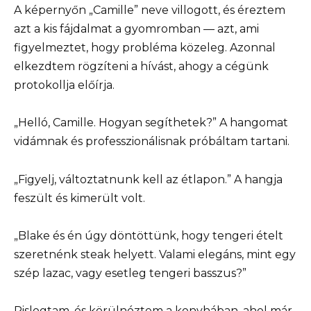
A képernyőn „Camille” neve villogott, és éreztem
azt a kis fájdalmat a gyomromban — azt, ami
figyelmeztet, hogy probléma közeleg. Azonnal
elkezdtem rögzíteni a hívást, ahogy a cégünk
protokollja előírja.
„Helló, Camille. Hogyan segíthetek?” A hangomat
vidámnak és professzionálisnak próbáltam tartani.
„Figyelj, változtatnunk kell az étlapon.” A hangja
feszült és kimerült volt.
„Blake és én úgy döntöttünk, hogy tengeri ételt
szeretnénk steak helyett. Valami elegáns, mint egy
szép lazac, vagy esetleg tengeri basszus?”
Pislogtam, és körülnéztem a konyhában, ahol már