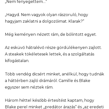
„Nem fenyegettem…”
„Hagyd. Nem vagyok olyan rászoruló, hogy
hagyjam zaklatni a dolgozóimat. Klarak?”
Még keményen nézett rám, de bólintott egyet.
Az esküvő hátralévő része gördülékenyen zajlott.
A steakek tökéletesek lettek, és a szolgáltatás
kifogástalan.
Több vendég dicsért minket, anélkül, hogy tudnák
a háttérben zajló drámáról. Camille és Blake
egyszer sem néztek rám.
Három héttel később értesítést kaptam, hogy
Blake perel minket „predátor árazás” és „az eredeti