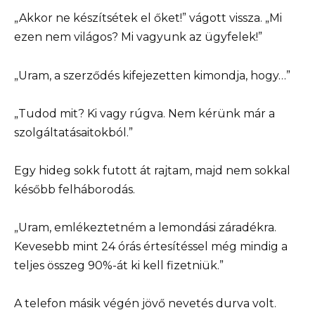
„Akkor ne készítsétek el őket!” vágott vissza. „Mi
ezen nem világos? Mi vagyunk az ügyfelek!”
„Uram, a szerződés kifejezetten kimondja, hogy…”
„Tudod mit? Ki vagy rúgva. Nem kérünk már a
szolgáltatásaitokból.”
Egy hideg sokk futott át rajtam, majd nem sokkal
később felháborodás.
„Uram, emlékeztetném a lemondási záradékra.
Kevesebb mint 24 órás értesítéssel még mindig a
teljes összeg 90%-át ki kell fizetniük.”
A telefon másik végén jövő nevetés durva volt.