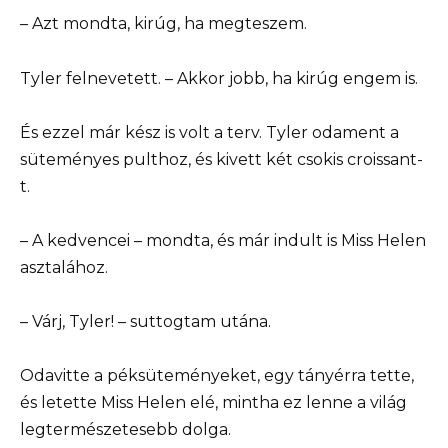
– Azt mondta, kirúg, ha megteszem.
Tyler felnevetett. – Akkor jobb, ha kirúg engem is.
És ezzel már kész is volt a terv. Tyler odament a
süteményes pulthoz, és kivett két csokis croissant-
t.
– A kedvencei – mondta, és már indult is Miss Helen
asztalához.
– Várj, Tyler! – suttogtam utána.
Odavitte a péksüteményeket, egy tányérra tette,
és letette Miss Helen elé, mintha ez lenne a világ
legtermészetesebb dolga.