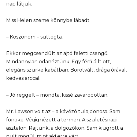
nap látjuk.
Miss Helen szeme könnybe lábadt.
– Köszönöm – suttogta.
Ekkor megcsendült az ajtó feletti csengő.
Mindannyian odanéztünk. Egy férfi állt ott,
elegáns szürke kabátban. Borotvált, drága órával,
kedves arccal.
– Jó reggelt – mondta, kissé zavarodottan.
Mr. Lawson volt az – a kávézó tulajdonosa. Sam
főnöke. Végignézett a termen. A születésnapi
asztalon. Rajtunk, a dolgozókon. Sam kiugrott a
pult mögül, mint aki erre várt.