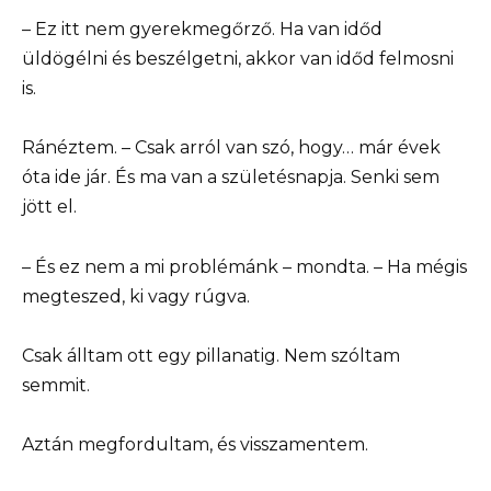
– Ez itt nem gyerekmegőrző. Ha van időd
üldögélni és beszélgetni, akkor van időd felmosni
is.
Ránéztem. – Csak arról van szó, hogy… már évek
óta ide jár. És ma van a születésnapja. Senki sem
jött el.
– És ez nem a mi problémánk – mondta. – Ha mégis
megteszed, ki vagy rúgva.
Csak álltam ott egy pillanatig. Nem szóltam
semmit.
Aztán megfordultam, és visszamentem.