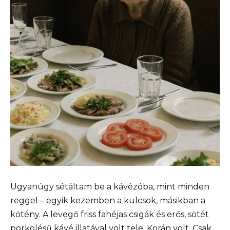
Ugyanúgy sétáltam be a kávézóba, mint minden
reggel – egyik kezemben a kulcsok, másikban a
kötény. A levegő friss fahéjas csigák és erős, sötét
pörkölésű kávé illatával volt tele. Korán volt. Csak