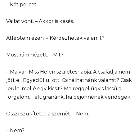
– Két percet.
Vállat vont. – Akkor is késés.
Átléptem ezen. – Kérdezhetek valamit?
Most rám nézett. – Mit?
– Ma van Miss Helen születésnapja. A családja nem
jött el. Egyedül ül ott. Csinálhatnánk valamit? Csak
leülni mellé egy kicsit? Ma reggel úgyis lassú a
forgalom. Felugranánk, ha bejönnének vendégek.
Összeszűkítette a szemét. – Nem.
– Nem?