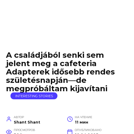
A családjából senki sem
jelent meg a cafeteria
Adapterek idősebb rendes
születésnapján—de
megpróbáltam kijavítani
INTERESTING STORIES
АВТОР
НА ЧТЕНИЕ
Shant Shant
11 мин
ПРОСМОТРОВ
ОПУБЛИКОВАНО