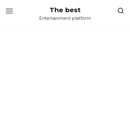
Перейти
The best
к
содержанию
Entertainment platform