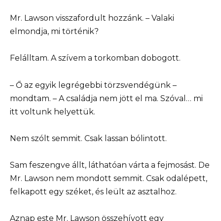
Mr. Lawson visszafordult hozzánk. – Valaki
elmondja, mi történik?
Felálltam. A szívem a torkomban dobogott.
– Ő az egyik legrégebbi törzsvendégünk –
mondtam. – A családja nem jött el ma. Szóval… mi
itt voltunk helyettük.
Nem szólt semmit. Csak lassan bólintott.
Sam feszengve állt, láthatóan várta a fejmosást. De
Mr. Lawson nem mondott semmit. Csak odalépett,
felkapott egy széket, és leült az asztalhoz.
Aznap este Mr. Lawson összehívott egy