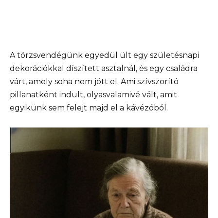
A törzsvendégünk egyedül ült egy születésnapi
dekorációkkal díszített asztalnál, és egy családra
várt, amely soha nem jött el. Ami szívszorító
pillanatként indult, olyasvalamivé vált, amit
egyikünk sem felejt majd el a kávézóból.