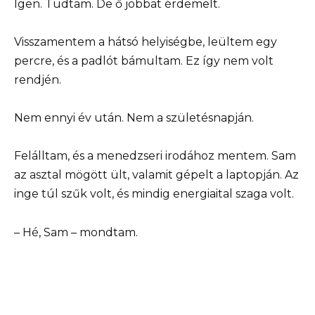
Igen. Tudtam. De ő jobbat érdemelt.
Visszamentem a hátsó helyiségbe, leültem egy
percre, és a padlót bámultam. Ez így nem volt
rendjén.
Nem ennyi év után. Nem a születésnapján.
Felálltam, és a menedzseri irodához mentem. Sam
az asztal mögött ült, valamit gépelt a laptopján. Az
inge túl szűk volt, és mindig energiaital szaga volt.
– Hé, Sam – mondtam.