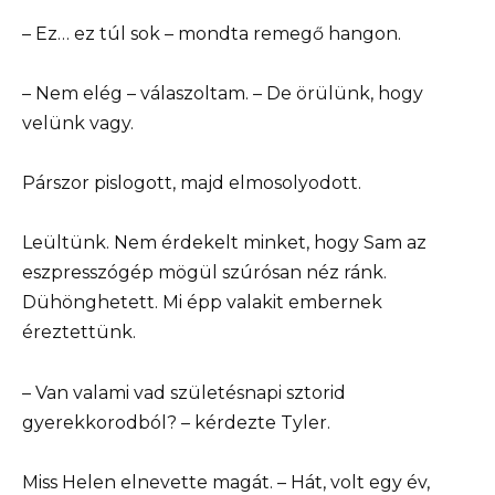
– Ez… ez túl sok – mondta remegő hangon.
– Nem elég – válaszoltam. – De örülünk, hogy
velünk vagy.
Párszor pislogott, majd elmosolyodott.
Leültünk. Nem érdekelt minket, hogy Sam az
eszpresszógép mögül szúrósan néz ránk.
Dühönghetett. Mi épp valakit embernek
éreztettünk.
– Van valami vad születésnapi sztorid
gyerekkorodból? – kérdezte Tyler.
Miss Helen elnevette magát. – Hát, volt egy év,