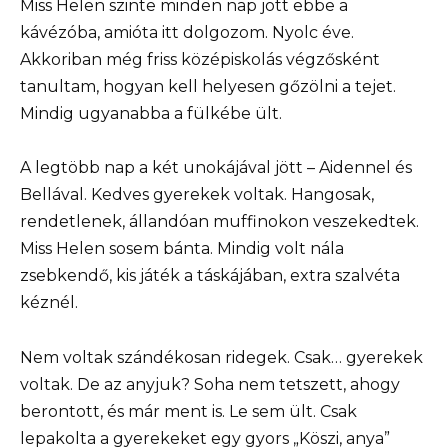
Miss Helen szinte minden nap jött ebbe a
kávézóba, amióta itt dolgozom. Nyolc éve.
Akkoriban még friss középiskolás végzősként
tanultam, hogyan kell helyesen gőzölni a tejet.
Mindig ugyanabba a fülkébe ült.
A legtöbb nap a két unokájával jött – Aidennel és
Bellával. Kedves gyerekek voltak. Hangosak,
rendetlenek, állandóan muffinokon veszekedtek.
Miss Helen sosem bánta. Mindig volt nála
zsebkendő, kis játék a táskájában, extra szalvéta
kéznél.
Nem voltak szándékosan ridegek. Csak… gyerekek
voltak. De az anyjuk? Soha nem tetszett, ahogy
berontott, és már ment is. Le sem ült. Csak
lepakolta a gyerekeket egy gyors „Köszi, anya”