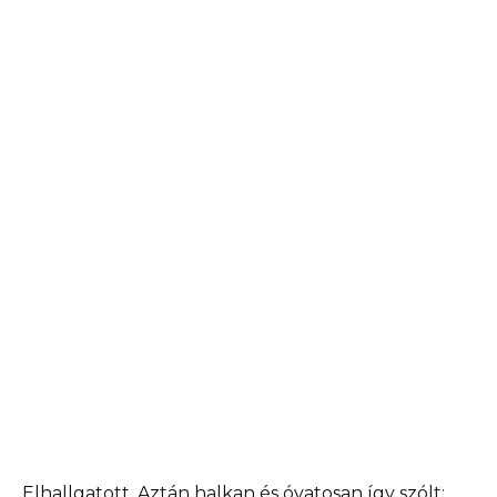
Elhallgatott. Aztán halkan és óvatosan így szólt: