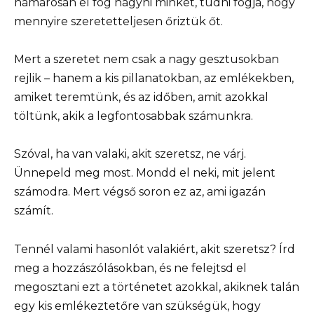
hamarosan el fog hagyni minket, tudni fogja, hogy
mennyire szeretetteljesen őriztük őt.
Mert a szeretet nem csak a nagy gesztusokban
rejlik – hanem a kis pillanatokban, az emlékekben,
amiket teremtünk, és az időben, amit azokkal
töltünk, akik a legfontosabbak számunkra.
Szóval, ha van valaki, akit szeretsz, ne várj.
Ünnepeld meg most. Mondd el neki, mit jelent
számodra. Mert végső soron ez az, ami igazán
számít.
Tennél valami hasonlót valakiért, akit szeretsz? Írd
meg a hozzászólásokban, és ne felejtsd el
megosztani ezt a történetet azokkal, akiknek talán
egy kis emlékeztetőre van szükségük, hogy