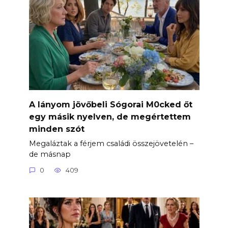
A lányom jövőbeli Sógorai M0cked őt
egy másik nyelven, de megértettem
minden szót
Megaláztak a férjem családi összejövetelén –
de másnap
0
409