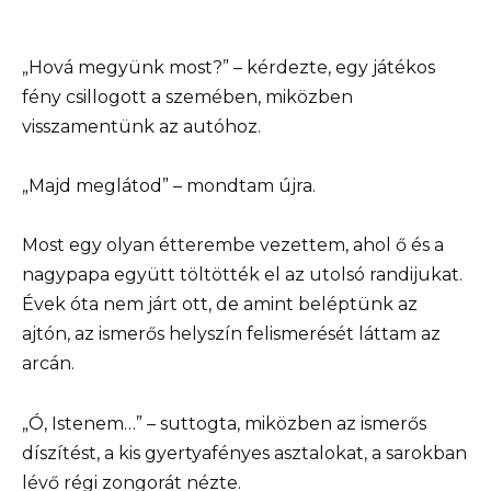
„Hová megyünk most?” – kérdezte, egy játékos
fény csillogott a szemében, miközben
visszamentünk az autóhoz.
„Majd meglátod” – mondtam újra.
Most egy olyan étterembe vezettem, ahol ő és a
nagypapa együtt töltötték el az utolsó randijukat.
Évek óta nem járt ott, de amint beléptünk az
ajtón, az ismerős helyszín felismerését láttam az
arcán.
„Ó, Istenem…” – suttogta, miközben az ismerős
díszítést, a kis gyertyafényes asztalokat, a sarokban
lévő régi zongorát nézte.