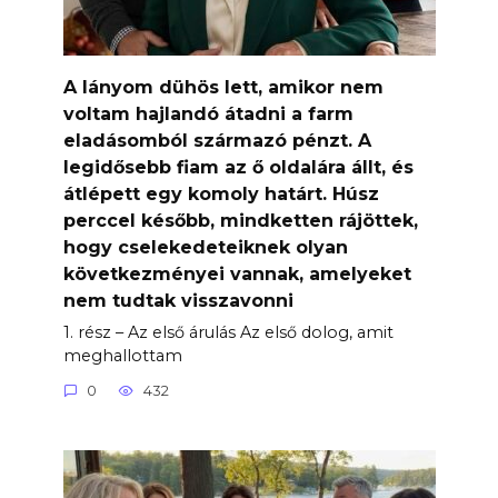
A lányom dühös lett, amikor nem
voltam hajlandó átadni a farm
eladásomból származó pénzt. A
legidősebb fiam az ő oldalára állt, és
átlépett egy komoly határt. Húsz
perccel később, mindketten rájöttek,
hogy cselekedeteiknek olyan
következményei vannak, amelyeket
nem tudtak visszavonni
1. rész – Az első árulás Az első dolog, amit
meghallottam
0
432