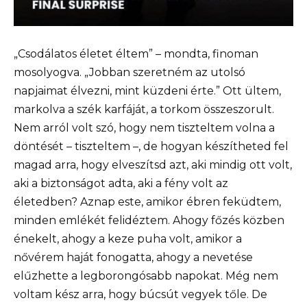
„Csodálatos életet éltem” – mondta, finoman
mosolyogva. „Jobban szeretném az utolsó
napjaimat élvezni, mint küzdeni érte.” Ott ültem,
markolva a szék karfáját, a torkom összeszorult.
Nem arról volt szó, hogy nem tiszteltem volna a
döntését – tiszteltem –, de hogyan készítheted fel
magad arra, hogy elveszítsd azt, aki mindig ott volt,
aki a biztonságot adta, aki a fény volt az
életedben? Aznap este, amikor ébren feküdtem,
minden emlékét felidéztem. Ahogy főzés közben
énekelt, ahogy a keze puha volt, amikor a
nővérem haját fonogatta, ahogy a nevetése
elűzhette a legborongósabb napokat. Még nem
voltam kész arra, hogy búcsút vegyek tőle. De