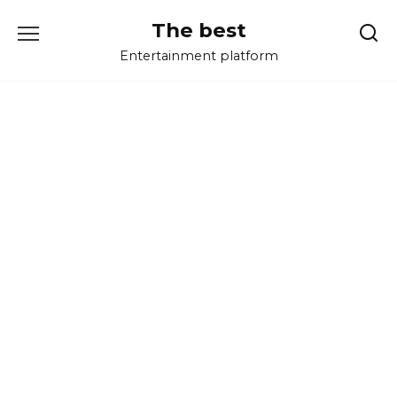
Перейти
The best
к
содержанию
Entertainment platform