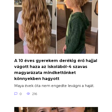
A 10 éves gyerekem derékig érő hajjal
vágott haza az iskolából-4 szavas
magyarázata mindkettőnket
könnyekben hagyott
Maya évek óta nem engedte levágni a haját.
0
216