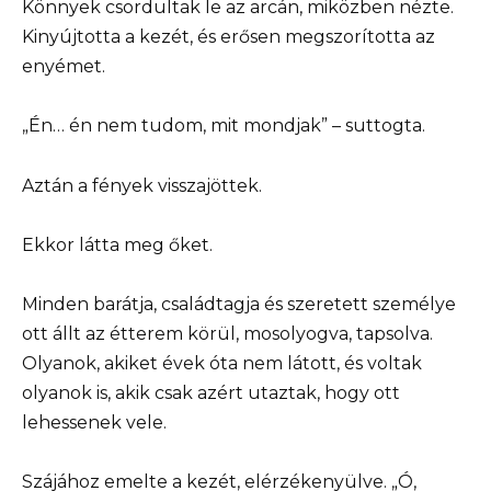
Könnyek csordultak le az arcán, miközben nézte.
Kinyújtotta a kezét, és erősen megszorította az
enyémet.
„Én… én nem tudom, mit mondjak” – suttogta.
Aztán a fények visszajöttek.
Ekkor látta meg őket.
Minden barátja, családtagja és szeretett személye
ott állt az étterem körül, mosolyogva, tapsolva.
Olyanok, akiket évek óta nem látott, és voltak
olyanok is, akik csak azért utaztak, hogy ott
lehessenek vele.
Szájához emelte a kezét, elérzékenyülve. „Ó,