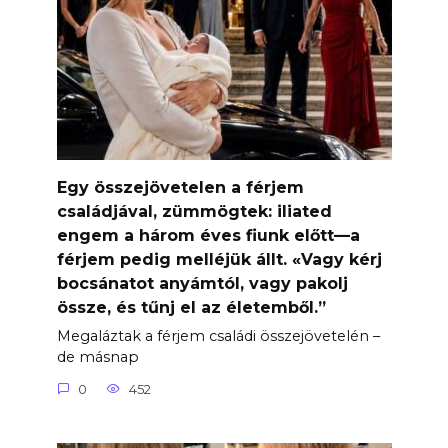
Egy összejövetelen a férjem
családjával, zümmögtek: iliated
engem a három éves fiunk előtt—a
férjem pedig melléjük állt. «Vagy kérj
bocsánatot anyámtól, vagy pakolj
össze, és tűnj el az életemből.”
Megaláztak a férjem családi összejövetelén –
de másnap
0
452