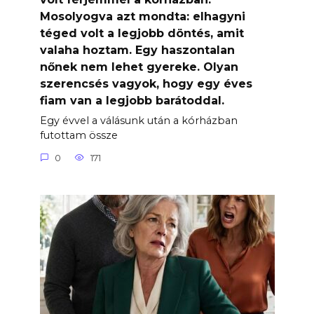
Mosolyogva azt mondta: elhagyni
téged volt a legjobb döntés, amit
valaha hoztam. Egy haszontalan
nőnek nem lehet gyereke. Olyan
szerencsés vagyok, hogy egy éves
fiam van a legjobb barátoddal.
Egy évvel a válásunk után a kórházban
futottam össze
0
171