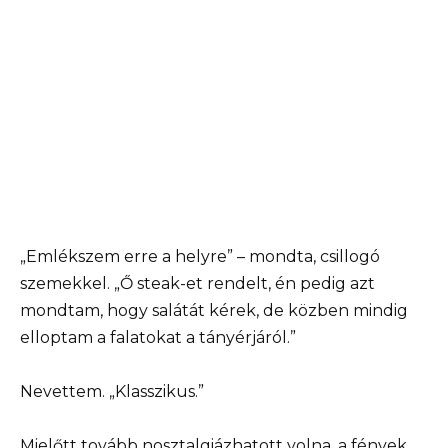
„Emlékszem erre a helyre” – mondta, csillogó
szemekkel. „Ő steak-et rendelt, én pedig azt
mondtam, hogy salátát kérek, de közben mindig
elloptam a falatokat a tányérjáról.”
Nevettem. „Klasszikus.”
Mielőtt tovább nosztalgiázhatott volna, a fények