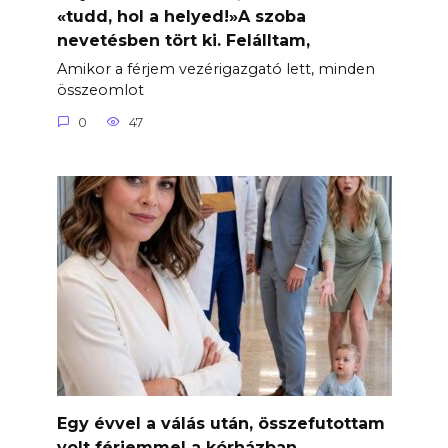
«tudd, hol a helyed!»A szoba
nevetésben tört ki. Felálltam,
Amikor a férjem vezérigazgató lett, minden
összeomlot
0
47
Egy évvel a válás után, összefutottam
volt férjemmel a kórházban.