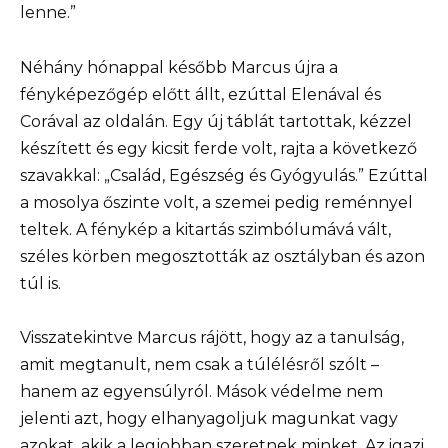
lenne.”
Néhány hónappal később Marcus újra a
fényképezőgép előtt állt, ezúttal Elenával és
Corával az oldalán. Egy új táblát tartottak, kézzel
készített és egy kicsit ferde volt, rajta a következő
szavakkal: „Család, Egészség és Gyógyulás.” Ezúttal
a mosolya őszinte volt, a szemei pedig reménnyel
teltek. A fénykép a kitartás szimbólumává vált,
széles körben megosztották az osztályban és azon
túl is.
Visszatekintve Marcus rájött, hogy az a tanulság,
amit megtanult, nem csak a túlélésről szólt –
hanem az egyensúlyról. Mások védelme nem
jelenti azt, hogy elhanyagoljuk magunkat vagy
azokat, akik a legjobban szeretnek minket. Az igazi