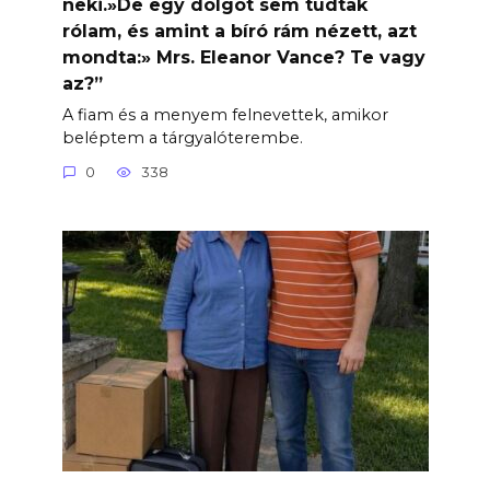
neki.»De egy dolgot sem tudtak
rólam, és amint a bíró rám nézett, azt
mondta:» Mrs. Eleanor Vance? Te vagy
az?”
A fiam és a menyem felnevettek, amikor
beléptem a tárgyalóterembe.
0
338