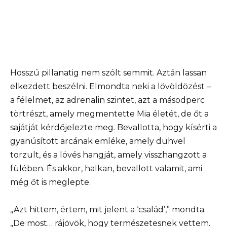
Hosszú pillanatig nem szólt semmit. Aztán lassan
elkezdett beszélni. Elmondta neki a lövöldözést –
a félelmet, az adrenalin szintet, azt a másodperc
törtrészt, amely megmentette Mia életét, de őt a
sajátját kérdőjelezte meg. Bevallotta, hogy kísérti a
gyanúsított arcának emléke, amely dühvel
torzult, és a lövés hangját, amely visszhangzott a
fülében. És akkor, halkan, bevallott valamit, ami
még őt is meglepte.
„Azt hittem, értem, mit jelent a ‘család’,” mondta.
„De most… rájövök, hogy természetesnek vettem.