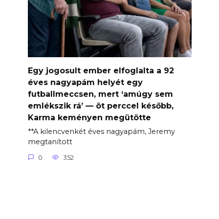
Egy jogosult ember elfoglalta a 92
éves nagyapám helyét egy
futballmeccsen, mert ‘amúgy sem
emlékszik rá’ — öt perccel később,
Karma keményen megütötte
**A kilencvenkét éves nagyapám, Jeremy
megtanított
0
352