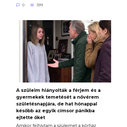
0
599
A szüleim hiányolták a férjem és a
gyermekek temetését a nővérem
születésnapjára, de hat hónappal
később az egyik címsor pánikba
ejtette őket
Amikor felhívtam a szüleimet a kórház