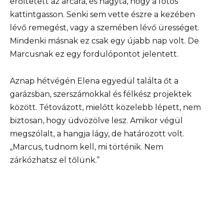
erőltetett az arcára, és hagyta, hogy a fotós
kattintgasson. Senki sem vette észre a kezében
lévő remegést, vagy a szemében lévő ürességet.
Mindenki másnak ez csak egy újabb nap volt. De
Marcusnak ez egy fordulópontot jelentett.
Aznap hétvégén Elena egyedül találta őt a
garázsban, szerszámokkal és félkész projektek
között. Tétovázott, mielőtt közelebb lépett, nem
biztosan, hogy üdvözölve lesz. Amikor végül
megszólalt, a hangja lágy, de határozott volt.
„Marcus, tudnom kell, mi történik. Nem
zárkózhatsz el tőlünk.”