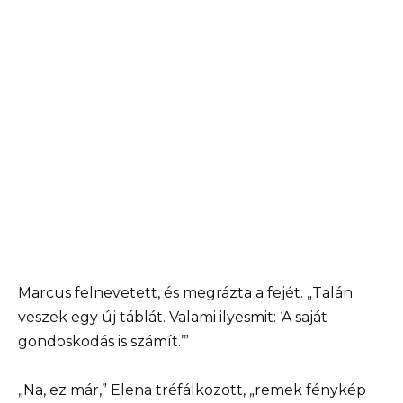
Marcus felnevetett, és megrázta a fejét. „Talán
veszek egy új táblát. Valami ilyesmit: ‘A saját
gondoskodás is számít.’”
„Na, ez már,” Elena tréfálkozott, „remek fénykép