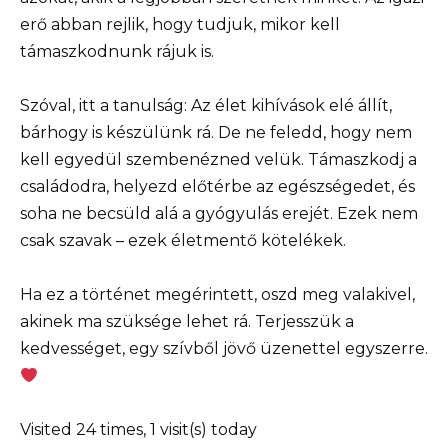
erő abban rejlik, hogy tudjuk, mikor kell
támaszkodnunk rájuk is.
Szóval, itt a tanulság: Az élet kihívások elé állít,
bárhogy is készülünk rá. De ne feledd, hogy nem
kell egyedül szembenézned velük. Támaszkodj a
családodra, helyezd előtérbe az egészségedet, és
soha ne becsüld alá a gyógyulás erejét. Ezek nem
csak szavak – ezek életmentő kötelékek.
Ha ez a történet megérintett, oszd meg valakivel,
akinek ma szüksége lehet rá. Terjesszük a
kedvességet, egy szívből jövő üzenettel egyszerre.
Visited 24 times, 1 visit(s) today