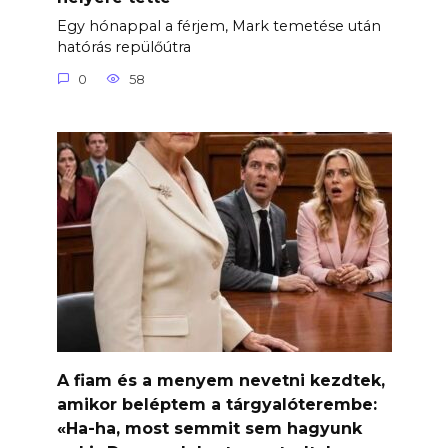
Egy hónappal a férjem, Mark temetése után
hatórás repülőútra
0
58
A fiam és a menyem nevetni kezdtek,
amikor beléptem a tárgyalóterembe:
«Ha-ha, most semmit sem hagyunk