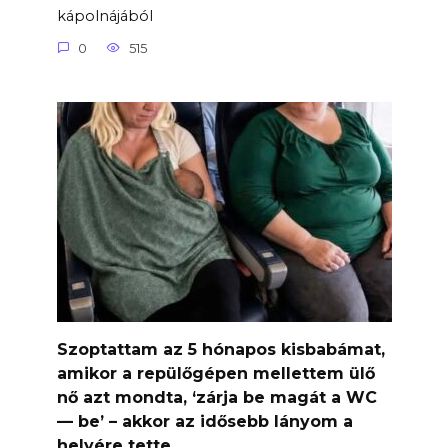
kápolnájából
0
515
Szoptattam az 5 hónapos kisbabámat,
amikor a repülőgépen mellettem ülő
nő azt mondta, ‘zárja be magát a WC
— be’ – akkor az idősebb lányom a
helyére tette