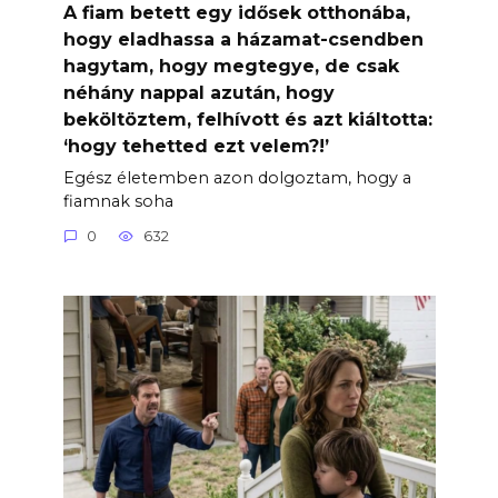
A fiam betett egy idősek otthonába,
hogy eladhassa a házamat-csendben
hagytam, hogy megtegye, de csak
néhány nappal azután, hogy
beköltöztem, felhívott és azt kiáltotta:
‘hogy tehetted ezt velem?!’
Egész életemben azon dolgoztam, hogy a
fiamnak soha
0
632