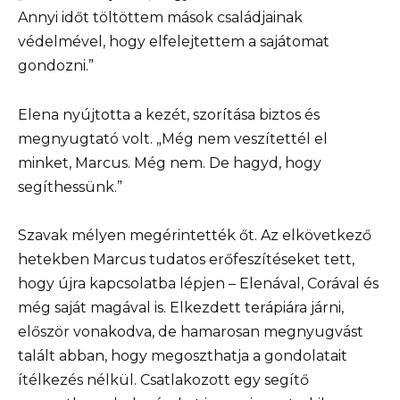
Annyi időt töltöttem mások családjainak
védelmével, hogy elfelejtettem a sajátomat
gondozni.”
Elena nyújtotta a kezét, szorítása biztos és
megnyugtató volt. „Még nem veszítettél el
minket, Marcus. Még nem. De hagyd, hogy
segíthessünk.”
Szavak mélyen megérintették őt. Az elkövetkező
hetekben Marcus tudatos erőfeszítéseket tett,
hogy újra kapcsolatba lépjen – Elenával, Corával és
még saját magával is. Elkezdett terápiára járni,
először vonakodva, de hamarosan megnyugvást
talált abban, hogy megoszthatja a gondolatait
ítélkezés nélkül. Csatlakozott egy segítő