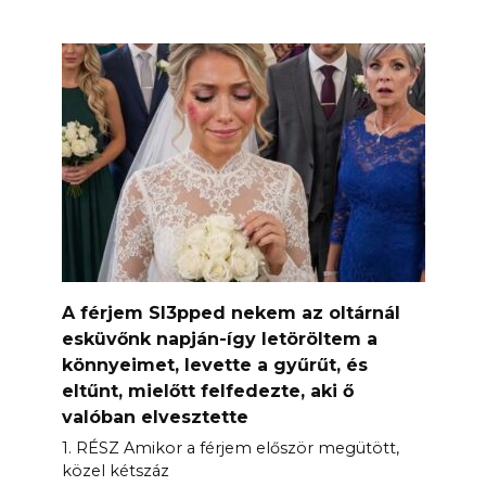
A férjem Sl3pped nekem az oltárnál
esküvőnk napján-így letöröltem a
könnyeimet, levette a gyűrűt, és
eltűnt, mielőtt felfedezte, aki ő
valóban elvesztette
1. RÉSZ Amikor a férjem először megütött,
közel kétszáz