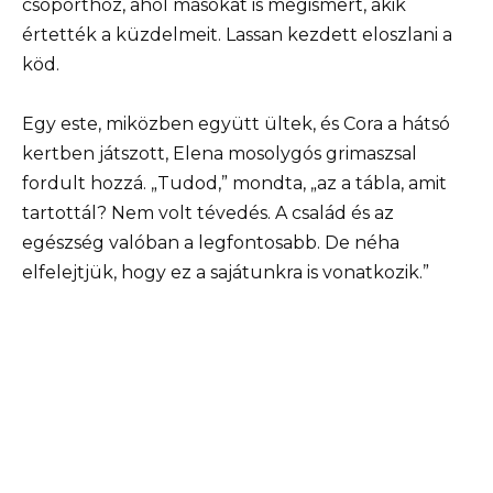
csoporthoz, ahol másokat is megismert, akik
értették a küzdelmeit. Lassan kezdett eloszlani a
köd.
Egy este, miközben együtt ültek, és Cora a hátsó
kertben játszott, Elena mosolygós grimaszsal
fordult hozzá. „Tudod,” mondta, „az a tábla, amit
tartottál? Nem volt tévedés. A család és az
egészség valóban a legfontosabb. De néha
elfelejtjük, hogy ez a sajátunkra is vonatkozik.”