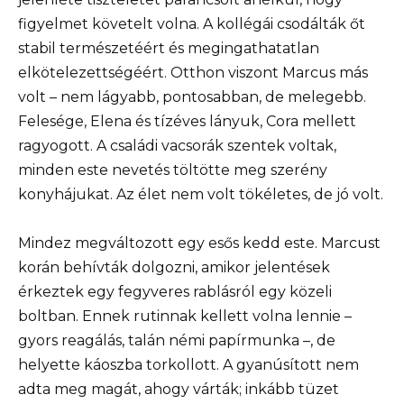
figyelmet követelt volna. A kollégái csodálták őt
stabil természetéért és megingathatatlan
elkötelezettségéért. Otthon viszont Marcus más
volt – nem lágyabb, pontosabban, de melegebb.
Felesége, Elena és tízéves lányuk, Cora mellett
ragyogott. A családi vacsorák szentek voltak,
minden este nevetés töltötte meg szerény
konyhájukat. Az élet nem volt tökéletes, de jó volt.
Mindez megváltozott egy esős kedd este. Marcust
korán behívták dolgozni, amikor jelentések
érkeztek egy fegyveres rablásról egy közeli
boltban. Ennek rutinnak kellett volna lennie –
gyors reagálás, talán némi papírmunka –, de
helyette káoszba torkollott. A gyanúsított nem
adta meg magát, ahogy várták; inkább tüzet