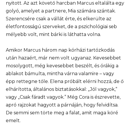
nyitott. Az azt követő harcban Marcus eltalálta egy
golyó, amelyet a partnere, Mia számára szántak.
Szerencsére csak a vállát érte, és elkerülte az
életfontosságú szerveket, de a pszichológiai seb
mélyebb volt, mint bárki is láthatta volna.
Amikor Marcus három nap kórházi tartózkodás
után hazaért, már nem volt ugyanaz. Kevesebbet
mosolygott, még kevesebbet beszélt, és órákig a
ablakot bámulta, mintha várna valamire – vagy
épp rettegne tőle. Elena próbált elérni hozzá, de ő
elhárította, általános biztatásokkal: „Jól vagyok,”
vagy „Csak fáradt vagyok.” Még Cora is észrevette,
apró rajzokat hagyott a párnáján, hogy felvidítsa.
De semmi sem törte meg a falat, amit maga köré
emelt.