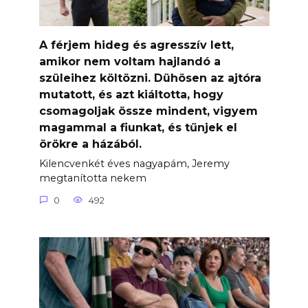
A férjem hideg és agresszív lett,
amikor nem voltam hajlandó a
szüleihez költözni. Dühösen az ajtóra
mutatott, és azt kiáltotta, hogy
csomagoljak össze mindent, vigyem
magammal a fiunkat, és tűnjek el
örökre a házából.
Kilencvenkét éves nagyapám, Jeremy
megtanította nekem
0
492