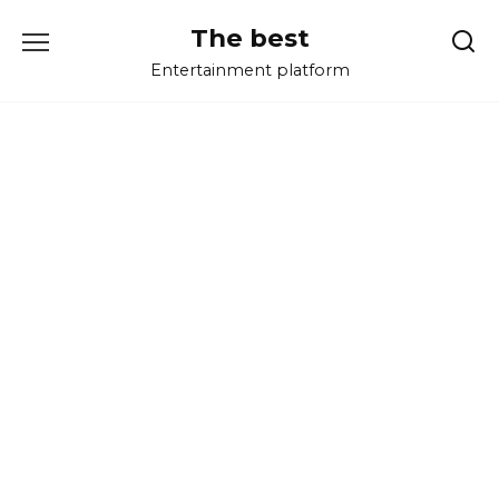
Перейти
The best
к
содержанию
Entertainment platform