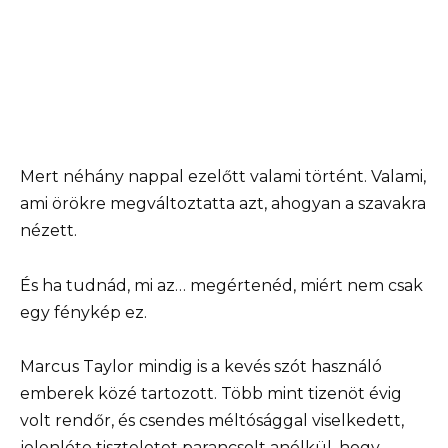
Mert néhány nappal ezelőtt valami történt. Valami,
ami örökre megváltoztatta azt, ahogyan a szavakra
nézett.
És ha tudnád, mi az… megértenéd, miért nem csak
egy fénykép ez.
Marcus Taylor mindig is a kevés szót használó
emberek közé tartozott. Több mint tizenöt évig
volt rendőr, és csendes méltósággal viselkedett,
jelenléte tiszteletet parancsolt anélkül, hogy