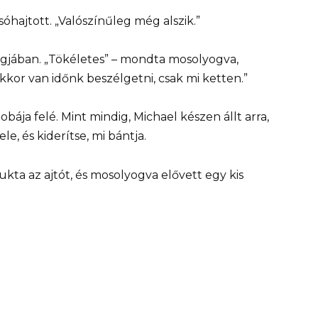
óhajtott. „Valószínűleg még alszik.”
hangjában. „Tökéletes” – mondta mosolyogva,
kor van időnk beszélgetni, csak mi ketten.”
obája felé. Mint mindig, Michael készen állt arra,
e, és kiderítse, mi bántja.
ukta az ajtót, és mosolyogva elővett egy kis