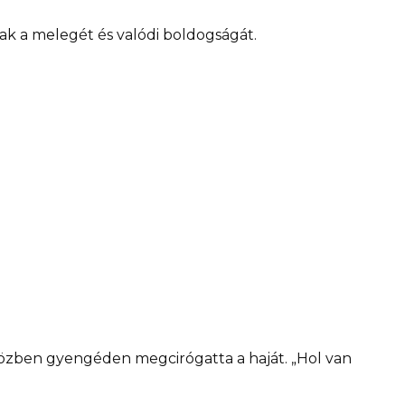
ak a melegét és valódi boldogságát.
közben gyengéden megcirógatta a haját. „Hol van