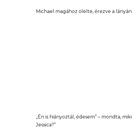
Michael magához ölelte, érezve a lányán
„Én is hiányoztál, édesem” – mondta, mi
Jessica?”