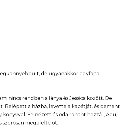
 megkönnyebbült, de ugyanakkor egyfajta
ami nincs rendben a lánya és Jessica között. De
. Belépett a házba, levette a kabátját, és bement
y könyvvel. Felnézett és oda rohant hozzá. „Apu,
 és szorosan megölelte őt.