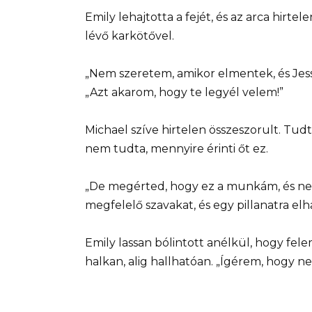
Emily lehajtotta a fejét, és az arca hirte
lévő karkötővel.
„Nem szeretem, amikor elmentek, és Jessica
„Azt akarom, hogy te legyél velem!”
Michael szíve hirtelen összeszorult. Tudt
nem tudta, mennyire érinti őt ez.
„De megérted, hogy ez a munkám, és ne
megfelelő szavakat, és egy pillanatra el
Emily lassan bólintott anélkül, hogy fe
halkan, alig hallhatóan. „Ígérem, hogy n