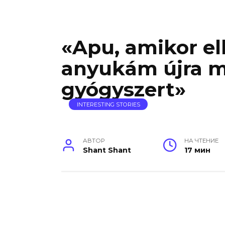
«Apu, amikor el
anyukám újra 
gyógyszert»
INTERESTING STORIES
АВТОР
НА ЧТЕНИЕ
Shant Shant
17 мин