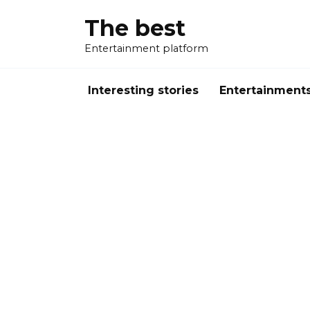
Перейти
The best
к
содержанию
Entertainment platform
Interesting stories
Entertainment