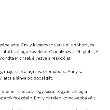
be adta. Emily kíváncsian vette el a dobozt, és
látott csillogó kövekkel. Csodálkozva sóhajtott. „A
ondta Michael, élvezve a reakcióját.
ny, majd szinte ugrálva örömében. „Annyira
 látta a lánya boldogságát.
 felemeli a kezét, hogy lássa, hogyan csillog a
 arckifejezésén. Emily hirtelen komolyabbá vált.