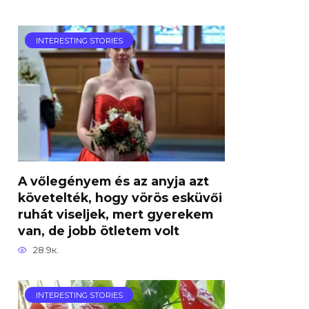
INTERESTING STORIES
A vőlegényem és az anyja azt
követelték, hogy vörös esküvői
ruhát viseljek, mert gyerekem
van, de jobb ötletem volt
28.9к.
INTERESTING STORIES