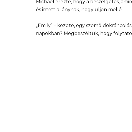
Michael érezte, hogy a beszélgetés, amire
és intett a lánynak, hogy üljön mellé.
„Emily” – kezdte, egy szemöldökráncolás
napokban? Megbeszéltük, hogy folytatod