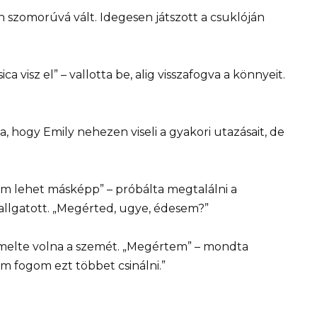
len szomorúvá vált. Idegesen játszott a csuklóján
 visz el” – vallotta be, alig visszafogva a könnyeit.
a, hogy Emily nehezen viseli a gyakori utazásait, de
m lehet másképp” – próbálta megtalálni a
hallgatott. „Megérted, ugye, édesem?”
lemelte volna a szemét. „Megértem” – mondta
em fogom ezt többet csinálni.”