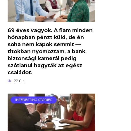
69 éves vagyok. A fiam minden
hónapban pénzt küld, de én
soha nem kapok semmit —
titokban nyomoztam, a bank
biztonsági kamerái pedig
szótlanul hagyták az egész
családot.
22.8к.
INTERESTING STORIES