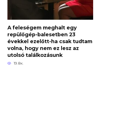
A feleségem meghalt egy
repülőgép-balesetben 23
évekkel ezelőtt-ha csak tudtam
volna, hogy nem ez lesz az
utolsó találkozásunk
19.8к.