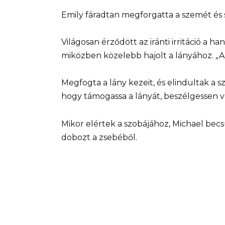
Emily fáradtan megforgatta a szemét és s
Világosan érződött az iránti irritáció a 
miközben közelebb hajolt a lányához. „Ak
Megfogta a lány kezeit, és elindultak a sz
hogy támogassa a lányát, beszélgessen vel
Mikor elértek a szobájához, Michael becs
dobozt a zsebéből.