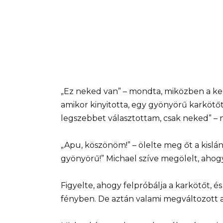
„Ez neked van” – mondta, miközben a kezé
amikor kinyitotta, egy gyönyörű karkötőt 
legszebbet választottam, csak neked” – m
„Apu, köszönöm!” – ölelte meg őt a kislá
gyönyörű!” Michael szíve megölelt, ahogy
Figyelte, ahogy felpróbálja a karkötőt, és
fényben. De aztán valami megváltozott az