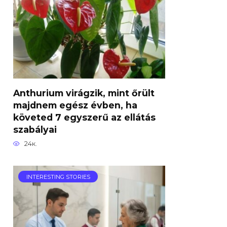
Anthurium virágzik, mint őrült
majdnem egész évben, ha
követed 7 egyszerű az ellátás
szabályai
24к.
INTERESTING STORIES