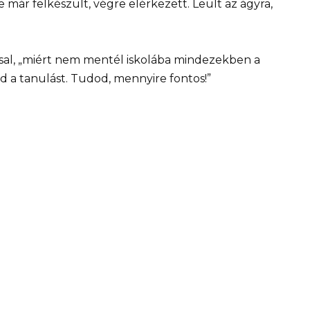
 már felkészült, végre elérkezett. Leült az ágyra,
sal, „miért nem mentél iskolába mindezekben a
 a tanulást. Tudod, mennyire fontos!”