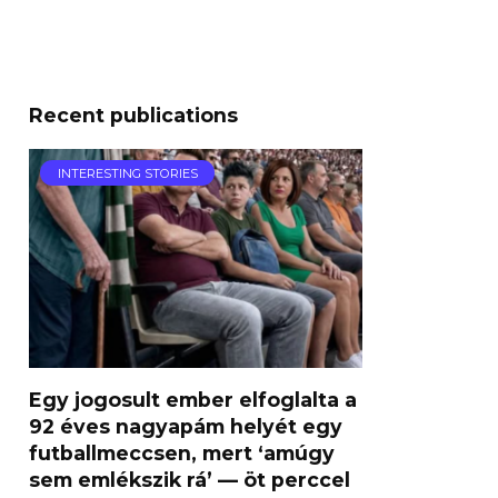
Recent publications
INTERESTING STORIES
Egy jogosult ember elfoglalta a
92 éves nagyapám helyét egy
futballmeccsen, mert ‘amúgy
sem emlékszik rá’ — öt perccel