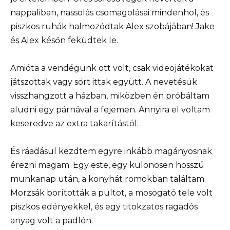
nappaliban, nassolás csomagolásai mindenhol, és
piszkos ruhák halmozódtak Alex szobájában! Jake
és Alex későn feküdtek le.
Amióta a vendégünk ott volt, csak videojátékokat
játszottak vagy sört ittak együtt. A nevetésük
visszhangzott a házban, miközben én próbáltam
aludni egy párnával a fejemen. Annyira el voltam
keseredve az extra takarítástól.
És ráadásul kezdtem egyre inkább magányosnak
érezni magam. Egy este, egy különösen hosszú
munkanap után, a konyhát romokban találtam.
Morzsák borították a pultot, a mosogató tele volt
piszkos edényekkel, és egy titokzatos ragadós
anyag volt a padlón.