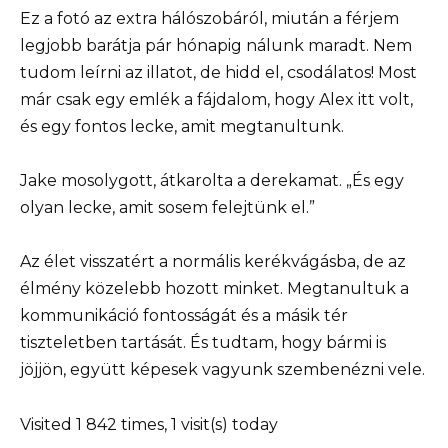
Ez a fotó az extra hálószobáról, miután a férjem
legjobb barátja pár hónapig nálunk maradt. Nem
tudom leírni az illatot, de hidd el, csodálatos! Most
már csak egy emlék a fájdalom, hogy Alex itt volt,
és egy fontos lecke, amit megtanultunk.
Jake mosolygott, átkarolta a derekamat. „És egy
olyan lecke, amit sosem felejtünk el.”
Az élet visszatért a normális kerékvágásba, de az
élmény közelebb hozott minket. Megtanultuk a
kommunikáció fontosságát és a másik tér
tiszteletben tartását. És tudtam, hogy bármi is
jöjjön, együtt képesek vagyunk szembenézni vele.
Visited 1 842 times, 1 visit(s) today