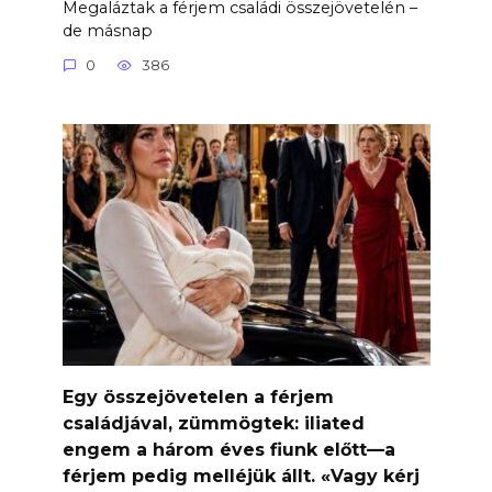
Megaláztak a férjem családi összejövetelén –
de másnap
0
386
Egy összejövetelen a férjem
családjával, zümmögtek: iliated
engem a három éves fiunk előtt—a
férjem pedig melléjük állt. «Vagy kérj