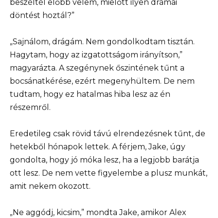
beszéltél előbb velem, mielőtt ilyen drámai
döntést hoztál?”
„Sajnálom, drágám. Nem gondolkodtam tisztán.
Hagytam, hogy az izgatottságom irányítson,”
magyarázta. A szegénynek őszintének tűnt a
bocsánatkérése, ezért megenyhültem. De nem
tudtam, hogy ez hatalmas hiba lesz az én
részemről.
Eredetileg csak rövid távú elrendezésnek tűnt, de
hetekből hónapok lettek. A férjem, Jake, úgy
gondolta, hogy jó móka lesz, ha a legjobb barátja
ott lesz. De nem vette figyelembe a plusz munkát,
amit nekem okozott.
„Ne aggódj, kicsim,” mondta Jake, amikor Alex