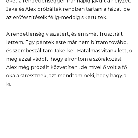
őket a rendetlenséggel. Pár napig javult a helyzet.
Jake és Alex próbálták rendben tartani a házat, de
az erőfeszítéseik félig-meddig sikerültek.
A rendetlenség visszatért, és én ismét frusztrált
lettem. Egy péntek este már nem bírtam tovább,
és szembeszálltam Jake-kel. Hatalmas vitánk lett, ő
meg azzal vádolt, hogy elrontom a szórakozást.
Alex még próbált közvetíteni, de mivel ő volt a fő
oka a stressznek, azt mondtam neki, hogy hagyja
ki.