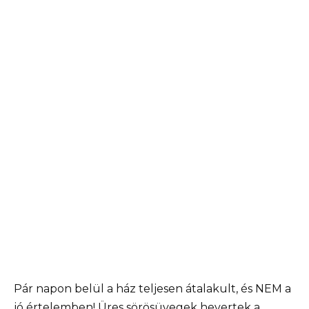
Pár napon belül a ház teljesen átalakult, és NEM a
jó értelemben! Üres sörösüvegek hevertek a