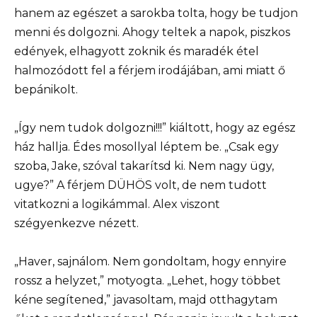
hanem az egészet a sarokba tolta, hogy be tudjon
menni és dolgozni. Ahogy teltek a napok, piszkos
edények, elhagyott zoknik és maradék étel
halmozódott fel a férjem irodájában, ami miatt ő
bepánikolt.
„Így nem tudok dolgozni!!!” kiáltott, hogy az egész
ház hallja. Édes mosollyal léptem be. „Csak egy
szoba, Jake, szóval takarítsd ki. Nem nagy ügy,
ugye?” A férjem DÜHÖS volt, de nem tudott
vitatkozni a logikámmal. Alex viszont
szégyenkezve nézett.
„Haver, sajnálom. Nem gondoltam, hogy ennyire
rossz a helyzet,” motyogta. „Lehet, hogy többet
kéne segítened,” javasoltam, majd otthagytam