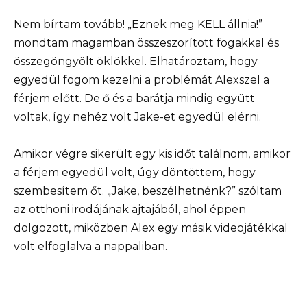
Nem bírtam tovább! „Eznek meg KELL állnia!”
mondtam magamban összeszorított fogakkal és
összegöngyölt öklökkel. Elhatároztam, hogy
egyedül fogom kezelni a problémát Alexszel a
férjem előtt. De ő és a barátja mindig együtt
voltak, így nehéz volt Jake-et egyedül elérni.
Amikor végre sikerült egy kis időt találnom, amikor
a férjem egyedül volt, úgy döntöttem, hogy
szembesítem őt. „Jake, beszélhetnénk?” szóltam
az otthoni irodájának ajtajából, ahol éppen
dolgozott, miközben Alex egy másik videojátékkal
volt elfoglalva a nappaliban.