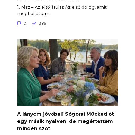
1. rész – Az első árulás Az első dolog, amit
meghallottam
0
389
A lányom jövőbeli Sógorai M0cked őt
egy másik nyelven, de megértettem
minden szót