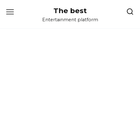
Перейти
The best
к
содержанию
Entertainment platform