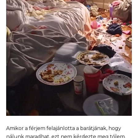
Amikor a férjem felajánlotta a barátjának, hogy
nálunk maradhat, ezt nem kérdezte meg tőlem.