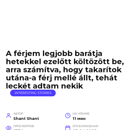
A férjem legjobb barátja
hetekkel ezelőtt költözött be,
arra számítva, hogy takarítok
utána-a férj mellé állt, tehát
leckét adtam nekik
INTERESTING STORIES
АВТОР
НА ЧТЕНИЕ
Shant Shant
11 мин
ПРОСМОТРОВ
ОПУБЛИКОВАНО