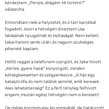
kérdeztem. „Persze, drágám. Mi történt?”
válaszolta.
Elmondtam neki a helyzetet, és ő tárt karokkal
fogadott. Azon a hétvégén élveztem Lisa
lakásának nyugalmát és tisztaságát. Nem kellett
takarítanom senki után, és nagyon szükséges
pihenést kaptam.
Hétfő reggel a telefonom csörgött, és Jake hívott.
„Kérlek, gyere haza!” könyörgött, minden
kétségbeesetten és szégyenkezve. „A ház egy
katasztrófa, és nem találok semmit, amit keresek.
Alex lehetetlenség!” Ez a férfi tényleg felhívott
engem, miután egész hétvégén nem is keresett!
De mégis éreztem egy kis szimpátiát, de határozott