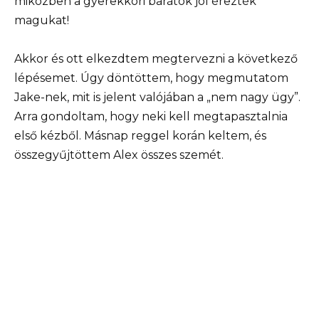
miközben a gyerekkori barátok jól érezték
magukat!
Akkor és ott elkezdtem megtervezni a következő
lépésemet. Úgy döntöttem, hogy megmutatom
Jake-nek, mit is jelent valójában a „nem nagy ügy”.
Arra gondoltam, hogy neki kell megtapasztalnia
első kézből. Másnap reggel korán keltem, és
összegyűjtöttem Alex összes szemét.