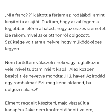
„Mi a franc?!?” kiáltott a férjem az irodájából, amint
kinyitotta az ajtót. Tudtam, hogy azzal fogom a
legjobban elérni a hatást, hogy az összes szemetet
ide rakom, mivel Jake otthonról dolgozott.
Szüksége volt arra a helyre, hogy működőképes
legyen.
Nem törődtem válaszolni neki vagy foglalkozni
vele, mivel tudtam, miért kiabál. Alex közben
besétált, és nevetve mondta: „Hű, haver! Az irodád
egy romhalmaz! Ezt meg kéne oldanod, ha
dolgozni akarsz!”
Elment reggelit készíteni, majd visszaült a
kanapéra! Jake nem konfrontálódott velem,