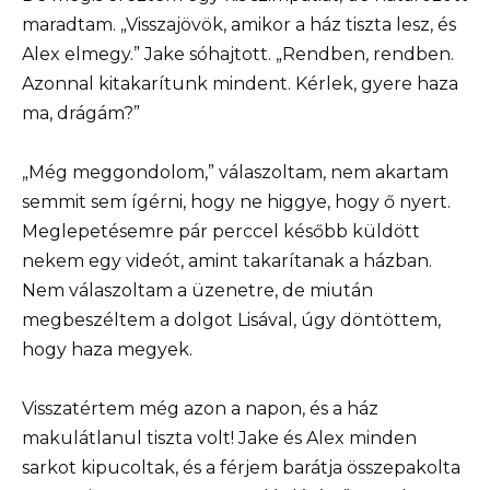
maradtam. „Visszajövök, amikor a ház tiszta lesz, és
Alex elmegy.” Jake sóhajtott. „Rendben, rendben.
Azonnal kitakarítunk mindent. Kérlek, gyere haza
ma, drágám?”
„Még meggondolom,” válaszoltam, nem akartam
semmit sem ígérni, hogy ne higgye, hogy ő nyert.
Meglepetésemre pár perccel később küldött
nekem egy videót, amint takarítanak a házban.
Nem válaszoltam a üzenetre, de miután
megbeszéltem a dolgot Lisával, úgy döntöttem,
hogy haza megyek.
Visszatértem még azon a napon, és a ház
makulátlanul tiszta volt! Jake és Alex minden
sarkot kipucoltak, és a férjem barátja összepakolta