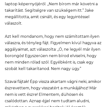
laptop képernyőjéről. „Nem bírom már követni a
takarítást. Segítségre van szükségem itt.” Jake
megállította, amit csinált, és egy legyintéssel
válaszolt.
Azt kell mondanom, hogy nem számítottam ilyen
válaszra, és tényleg fájt. Figyelmen kívül hagyva az
aggályaimat, azt válaszolta: „Ó, ne legyél már ilyen
borongós! Egyszerűen nem bírod elviselni, hogy
nem minden rólad szól. Egyébként is, csak egy
szobát kell takarítanod. Nem nagy ügy.”
Szavai fájtak! Épp vissza akartam vágni neki, amikor
észrevettem, hogy visszatért a munkájához! Már
nem is vett észre! Elmentem, dühösen és
csalódottan. Aznap éjjel nem tudtam aludni,