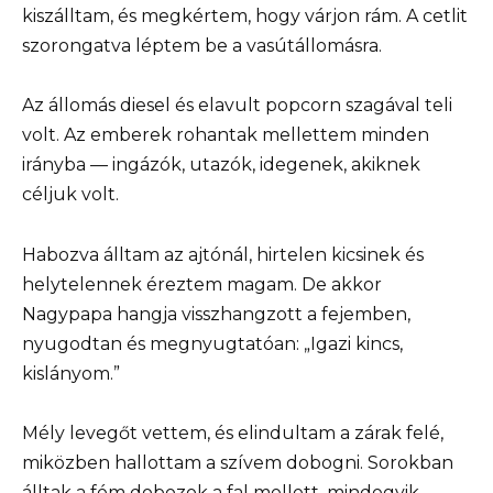
kiszálltam, és megkértem, hogy várjon rám. A cetlit
szorongatva léptem be a vasútállomásra.
Az állomás diesel és elavult popcorn szagával teli
volt. Az emberek rohantak mellettem minden
irányba — ingázók, utazók, idegenek, akiknek
céljuk volt.
Habozva álltam az ajtónál, hirtelen kicsinek és
helytelennek éreztem magam. De akkor
Nagypapa hangja visszhangzott a fejemben,
nyugodtan és megnyugtatóan: „Igazi kincs,
kislányom.”
Mély levegőt vettem, és elindultam a zárak felé,
miközben hallottam a szívem dobogni. Sorokban
álltak a fém dobozok a fal mellett, mindegyik