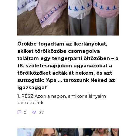
Örökbe fogadtam az Ikerlányokat,
akiket törölközőbe csomagolva
találtam egy tengerparti öltözőben – a
18. születésnapjukon ugyanazokat a
törölközőket adták át nekem, és azt
suttogták: ‘Apa … tartozunk Neked az
igazsággal’
1. RÉSZ Azon a napon, amikor a lányaim
betöltötték
0
37