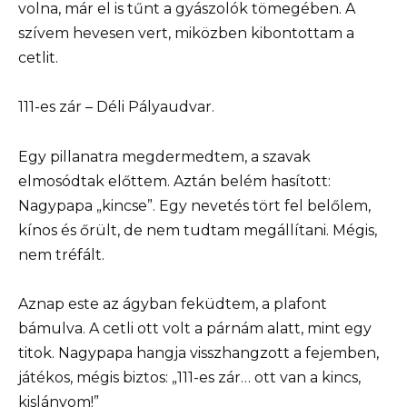
volna, már el is tűnt a gyászolók tömegében. A
szívem hevesen vert, miközben kibontottam a
cetlit.
111-es zár – Déli Pályaudvar.
Egy pillanatra megdermedtem, a szavak
elmosódtak előttem. Aztán belém hasított:
Nagypapa „kincse”. Egy nevetés tört fel belőlem,
kínos és őrült, de nem tudtam megállítani. Mégis,
nem tréfált.
Aznap este az ágyban feküdtem, a plafont
bámulva. A cetli ott volt a párnám alatt, mint egy
titok. Nagypapa hangja visszhangzott a fejemben,
játékos, mégis biztos: „111-es zár… ott van a kincs,
kislányom!”