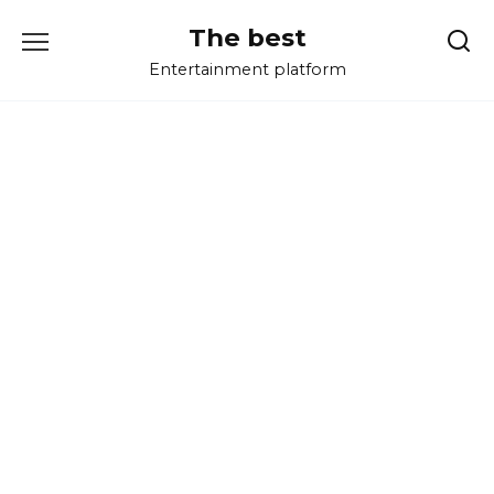
Перейти
The best
к
содержанию
Entertainment platform