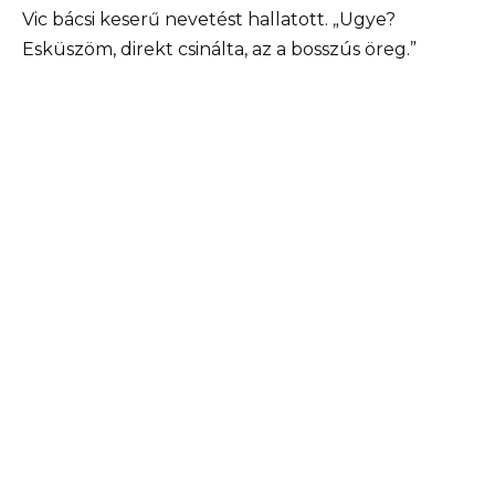
Vic bácsi keserű nevetést hallatott. „Ugye?
Esküszöm, direkt csinálta, az a bosszús öreg.”