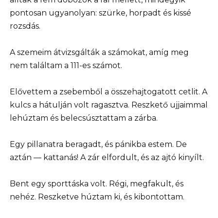
pontosan ugyanolyan: szürke, horpadt és kissé
rozsdás.
A szemeim átvizsgálták a számokat, amíg meg
nem találtam a 111-es számot.
Elővettem a zsebemből a összehajtogatott cetlit. A
kulcs a hátulján volt ragasztva. Reszkető ujjaimmal
lehúztam és belecsúsztattam a zárba.
Egy pillanatra beragadt, és pánikba estem. De
aztán — kattanás! A zár elfordult, és az ajtó kinyílt.
Bent egy sporttáska volt. Régi, megfakult, és
nehéz. Reszketve húztam ki, és kibontottam.