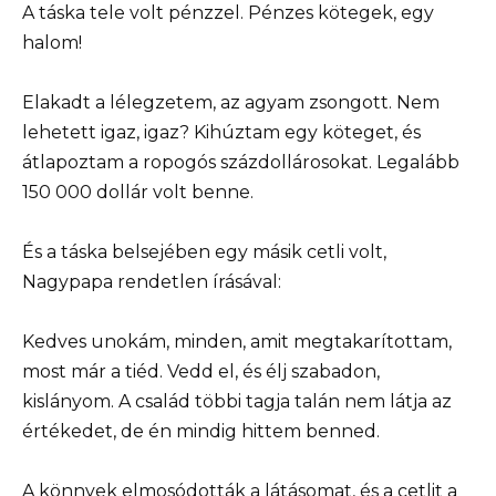
A táska tele volt pénzzel. Pénzes kötegek, egy
halom!
Elakadt a lélegzetem, az agyam zsongott. Nem
lehetett igaz, igaz? Kihúztam egy köteget, és
átlapoztam a ropogós százdollárosokat. Legalább
150 000 dollár volt benne.
És a táska belsejében egy másik cetli volt,
Nagypapa rendetlen írásával:
Kedves unokám, minden, amit megtakarítottam,
most már a tiéd. Vedd el, és élj szabadon,
kislányom. A család többi tagja talán nem látja az
értékedet, de én mindig hittem benned.
A könnyek elmosódották a látásomat, és a cetlit a