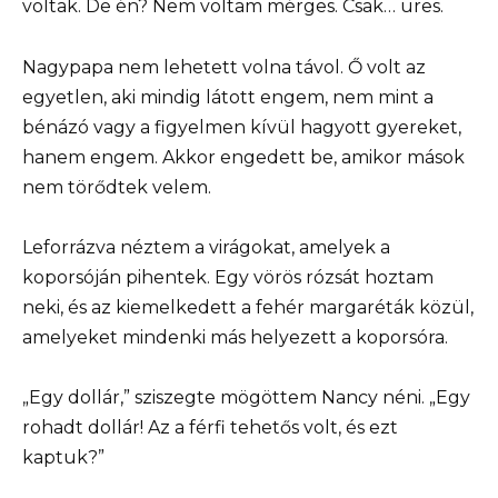
voltak. De én? Nem voltam mérges. Csak… üres.
Nagypapa nem lehetett volna távol. Ő volt az
egyetlen, aki mindig látott engem, nem mint a
bénázó vagy a figyelmen kívül hagyott gyereket,
hanem engem. Akkor engedett be, amikor mások
nem törődtek velem.
Leforrázva néztem a virágokat, amelyek a
koporsóján pihentek. Egy vörös rózsát hoztam
neki, és az kiemelkedett a fehér margaréták közül,
amelyeket mindenki más helyezett a koporsóra.
„Egy dollár,” sziszegte mögöttem Nancy néni. „Egy
rohadt dollár! Az a férfi tehetős volt, és ezt
kaptuk?”