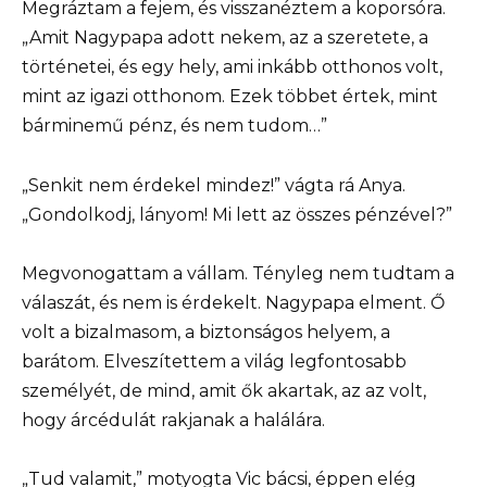
Megráztam a fejem, és visszanéztem a koporsóra.
„Amit Nagypapa adott nekem, az a szeretete, a
történetei, és egy hely, ami inkább otthonos volt,
mint az igazi otthonom. Ezek többet értek, mint
bárminemű pénz, és nem tudom…”
„Senkit nem érdekel mindez!” vágta rá Anya.
„Gondolkodj, lányom! Mi lett az összes pénzével?”
Megvonogattam a vállam. Tényleg nem tudtam a
válaszát, és nem is érdekelt. Nagypapa elment. Ő
volt a bizalmasom, a biztonságos helyem, a
barátom. Elveszítettem a világ legfontosabb
személyét, de mind, amit ők akartak, az az volt,
hogy árcédulát rakjanak a halálára.
„Tud valamit,” motyogta Vic bácsi, éppen elég