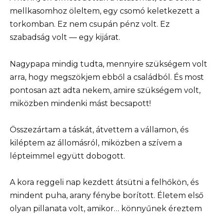
mellkasomhoz öleltem, egy csomó keletkezett a
torkomban. Ez nem csupán pénz volt. Ez
szabadság volt — egy kijárat.
Nagypapa mindig tudta, mennyire szükségem volt
arra, hogy megszökjem ebből a családból. És most
pontosan azt adta nekem, amire szükségem volt,
miközben mindenki mást becsapott!
Összezártam a táskát, átvettem a vállamon, és
kiléptem az állomásról, miközben a szívem a
lépteimmel együtt dobogott.
A kora reggeli nap kezdett átsütni a felhőkön, és
mindent puha, arany fénybe borított. Életem első
olyan pillanata volt, amikor… könnyűnek éreztem