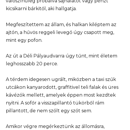
valószínűleg próbálva sajnálatot vagy pénzt
kicsikarni bárkitől, aki hallgatja.
Megfeszítettem az állam, és halkan kiléptem az
ajtón, a hűvös reggeli levegő úgy csapott meg,
mint egy pofon.
Az út a Déli Pályaudvarra úgy tűnt, mint életem
leghosszabb 20 perce.
A térdem idegesen ugrált, miközben a taxi szűk
utcákon kanyarodott, graffitivel teli falak és üres
kávézók mellett, amelyek éppen most kezdtek
nyitni. A sofőr a visszapillantó tükörből rám
pillantott, de nem szólt egy szót sem.
Amikor végre megérkeztünk az állomásra,