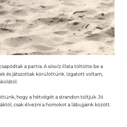
apódtak a partra. A sósvíz illata töltötte be a
 és játszottak körülöttünk. Izgatott voltam,
kolától.
ttünk, hogy a hétvégét a strandon töltjük. Jó
sgáktól, csak élvezni a homokot a lábujjaink között.