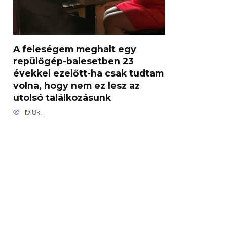
A feleségem meghalt egy
repülőgép-balesetben 23
évekkel ezelőtt-ha csak tudtam
volna, hogy nem ez lesz az
utolsó találkozásunk
19.8к.