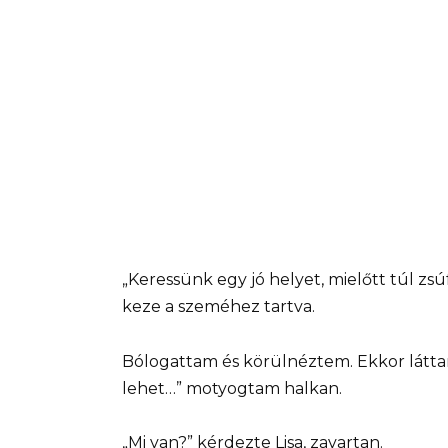
„Keressünk egy jó helyet, mielőtt túl zsú
keze a szeméhez tartva.
Bólogattam és körülnéztem. Ekkor látta
lehet…” motyogtam halkan.
„Mi van?” kérdezte Lisa, zavartan.