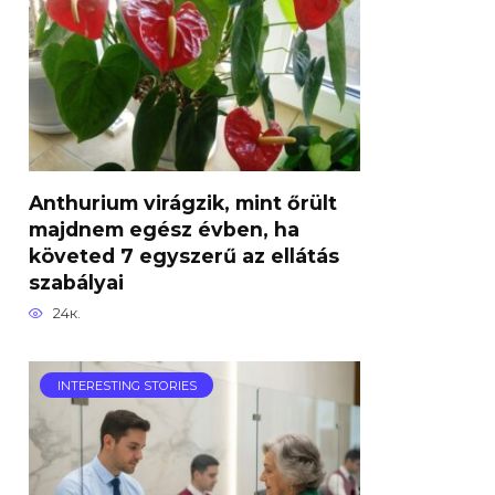
Anthurium virágzik, mint őrült
majdnem egész évben, ha
követed 7 egyszerű az ellátás
szabályai
24к.
INTERESTING STORIES