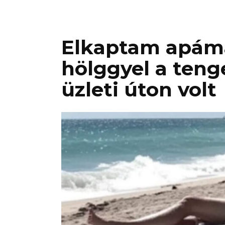
Elkaptam apáma
hölggyel a ten
üzleti úton volt