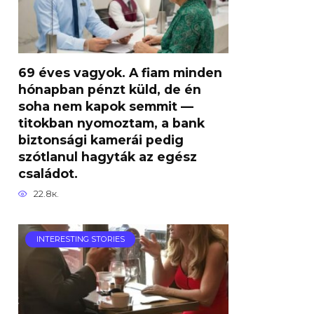
69 éves vagyok. A fiam minden
hónapban pénzt küld, de én
soha nem kapok semmit —
titokban nyomoztam, a bank
biztonsági kamerái pedig
szótlanul hagyták az egész
családot.
22.8к.
INTERESTING STORIES