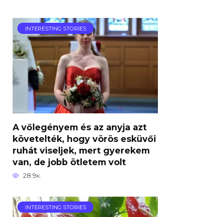
INTERESTING STORIES
A vőlegényem és az anyja azt
követelték, hogy vörös esküvői
ruhát viseljek, mert gyerekem
van, de jobb ötletem volt
28.9к.
INTERESTING STORIES