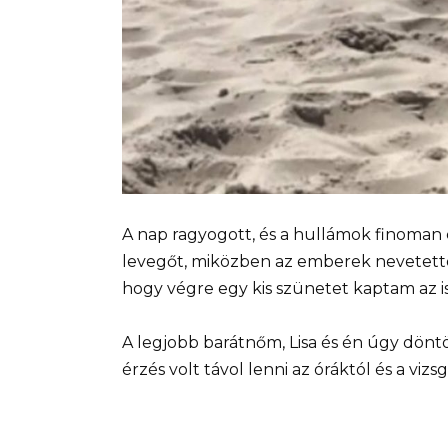
A nap ragyogott, és a hullámok finoman cs
levegőt, miközben az emberek nevetettek
hogy végre egy kis szünetet kaptam az is
A legjobb barátnőm, Lisa és én úgy döntö
érzés volt távol lenni az óráktól és a viz