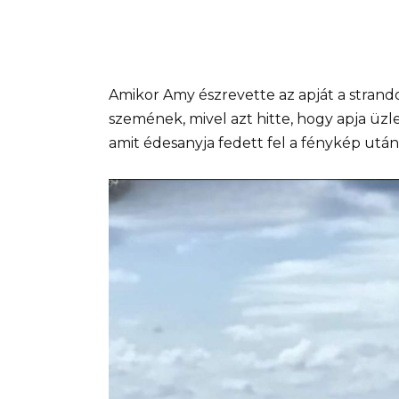
Amikor Amy észrevette az apját a strando
szemének, mivel azt hitte, hogy apja üz
amit édesanyja fedett fel a fénykép utá