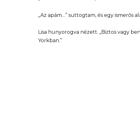
„Az apám…” suttogtam, és egy ismerős al
Lisa hunyorogva nézett. „Biztos vagy be
Yorkban.”