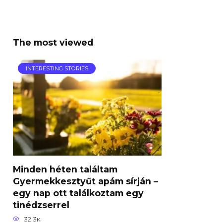
The most viewed
INTERESTING STORIES
Minden héten találtam
Gyermekkesztyűt apám sírján –
egy nap ott találkoztam egy
tinédzserrel
32.3к.