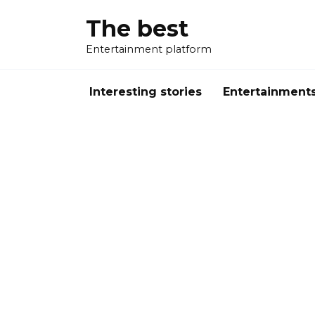
Перейти
The best
к
содержанию
Entertainment platform
Interesting stories
Entertainment