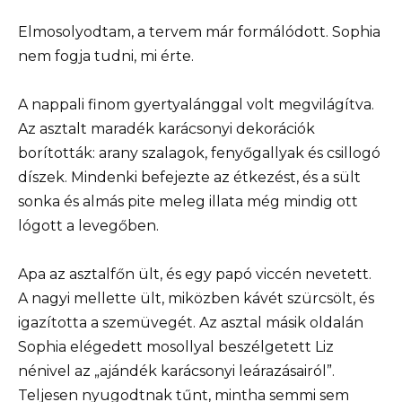
Elmosolyodtam, a tervem már formálódott. Sophia
nem fogja tudni, mi érte.
A nappali finom gyertyalánggal volt megvilágítva.
Az asztalt maradék karácsonyi dekorációk
borították: arany szalagok, fenyőgallyak és csillogó
díszek. Mindenki befejezte az étkezést, és a sült
sonka és almás pite meleg illata még mindig ott
lógott a levegőben.
Apa az asztalfőn ült, és egy papó viccén nevetett.
A nagyi mellette ült, miközben kávét szürcsölt, és
igazította a szemüvegét. Az asztal másik oldalán
Sophia elégedett mosollyal beszélgetett Liz
nénivel az „ajándék karácsonyi leárazásairól”.
Teljesen nyugodtnak tűnt, mintha semmi sem