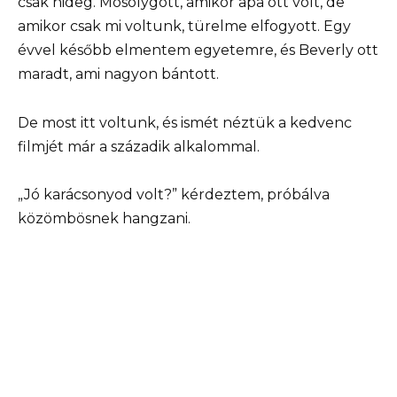
csak hideg. Mosolygott, amikor apa ott volt, de
amikor csak mi voltunk, türelme elfogyott. Egy
évvel később elmentem egyetemre, és Beverly ott
maradt, ami nagyon bántott.
De most itt voltunk, és ismét néztük a kedvenc
filmjét már a századik alkalommal.
„Jó karácsonyod volt?” kérdeztem, próbálva
közömbösnek hangzani.