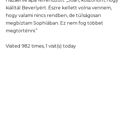
Hazaérve apa félrehúzott. „Joan, köszönöm, hogy
kiálltál Beverlyért. Észre kellett volna vennem,
hogy valami nincs rendben, de túlságosan
megbíztam Sophíában. Ez nem fog többet
megtörténni.”
Visited 982 times, 1 visit(s) today