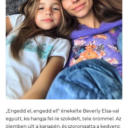
„Engedd el, engedd el!” énekelte Beverly Elsa-val
együtt, kis hangja fel-le szökdelt, tele örömmel. Az
ölemben ült a kanapén, és szorongatta a kedvenc