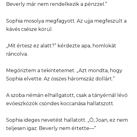
Beverly már nem rendelkezik a pénzzel.”
Sophia mosolya megfagyott. Az ujja megfeszült a
kávés csésze körül.
„Mit értesz ez alatt?” kérdezte apa, homlokát
ráncolva.
Megőriztem a tekintetemet. „Azt mondta, hogy
Sophia elvette. Az összes háromszáz dollárt.”
A szoba némán elhallgatott, csak a tányérnál lévő
evőeszközök csöndes koccanása hallatszott.
Sophia ideges nevetést hallatott. „Ó, Joan, ez nem
teljesen igaz. Beverly nem értette—”