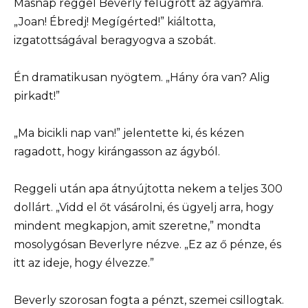
Másnap reggel Beverly felugrott az ágyamra.
„Joan! Ébredj! Megígérted!” kiáltotta,
izgatottságával beragyogva a szobát.
Én dramatikusan nyögtem. „Hány óra van? Alig
pirkadt!”
„Ma bicikli nap van!” jelentette ki, és kézen
ragadott, hogy kirángasson az ágyból.
Reggeli után apa átnyújtotta nekem a teljes 300
dollárt. „Vidd el őt vásárolni, és ügyelj arra, hogy
mindent megkapjon, amit szeretne,” mondta
mosolygósan Beverlyre nézve. „Ez az ő pénze, és
itt az ideje, hogy élvezze.”
Beverly szorosan fogta a pénzt, szemei csillogtak.