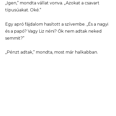
„Igen,” mondta vállat vonva. „Azokat a csavart
típusúakat. Oké.”
Egy apró fájdalom hasított a szívembe. „És a nagyi
és a papó? Vagy Liz néni? Ők nem adtak neked
semmit?”
„Pénzt adtak,” mondta, most már halkabban.