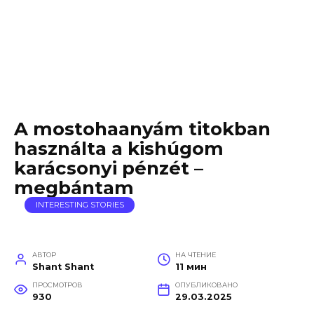
A mostohaanyám titokban
használta a kishúgom
karácsonyi pénzét –
megbántam
INTERESTING STORIES
АВТОР
НА ЧТЕНИЕ
Shant Shant
11 мин
ПРОСМОТРОВ
ОПУБЛИКОВАНО
930
29.03.2025