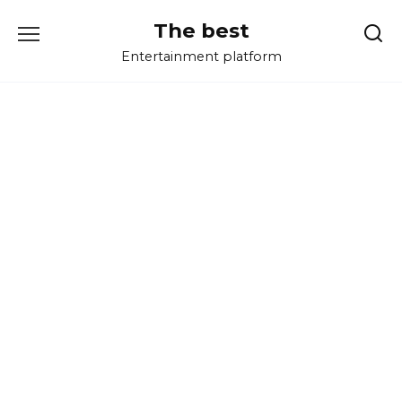
Перейти
The best
к
содержанию
Entertainment platform