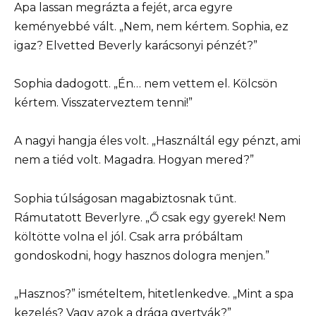
Apa lassan megrázta a fejét, arca egyre
keményebbé vált. „Nem, nem kértem. Sophia, ez
igaz? Elvetted Beverly karácsonyi pénzét?”
Sophia dadogott. „Én… nem vettem el. Kölcsön
kértem. Visszaterveztem tenni!”
A nagyi hangja éles volt. „Használtál egy pénzt, ami
nem a tiéd volt. Magadra. Hogyan mered?”
Sophia túlságosan magabiztosnak tűnt.
Rámutatott Beverlyre. „Ő csak egy gyerek! Nem
költötte volna el jól. Csak arra próbáltam
gondoskodni, hogy hasznos dologra menjen.”
„Hasznos?” ismételtem, hitetlenkedve. „Mint a spa
kezelés? Vagy azok a drága gyertyák?”