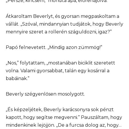
„Persze, kincsem,” mondta apa, előrehajolva.
Átkaroltam Beverlyt, és gyorsan megpaskoltam a
vállát. „Szóval, mindannyian tudjátok, hogy Beverly
mennyire szeret a rollerén száguldozni, igaz?”
Papó felnevetett. „Mindig azon zümmög!”
„Nos,” folytattam, „mostanában biciklit szeretett
volna. Valami gyorsabbat, talán egy kosárral a
babáinak.”
Beverly szégyenlősen mosolygott.
„És képzeljétek, Beverly karácsonyra sok pénzt
kapott, hogy segítse megvenni.” Pauszáltam, hogy
mindenkinek lejöjjön. „De a furcsa dolog az, hogy…