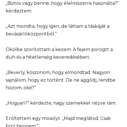
„Biztos vagy benne, hogy élelmiszerre használta?”
kérdeztem.
„Azt mondta, hogy igen, de láttam a táskáját a
bevásárlóközpontból.”
Ökölbe szorítottam a kezem. A fejem pörögtt a
düh és a hitetlenség keveredésében.
„Beverly, köszönöm, hogy elmondtad. Nagyon
sajnálom, hogy ez történt. De ne aggódj, rendbe
hozom, oké?”
„Hogyan?” kérdezte, nagy szemekkel nézve rám.
Erőltettem egy mosolyt. „Majd meglátod. Csak
bízz bennem.”