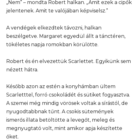
„Nem” – mondta Robert halkan. „Amit ezek a cipők
jelentenek. Amit te valójában képviselsz.”
A vendégek elkezdtek távozni, halkan
beszélgetve. Margaret egyedül állt a tánctéren,
tökéletes napja romokban körülötte.
Robert és én elvezettük Scarlettet. Egyikünk sem
nézett hátra.
Később azon az estén a konyhámban ültem
Scarletttel, forró csokoládét és sütiket fogyasztva.
A szemei még mindig vörösek voltak a sírástól, de
nyugodtabbnak tűnt. A csokis sütemények
ismerős illata betöltötte a levegőt, meleg és
megnyugtató volt, mint amikor apja készítette
őket.