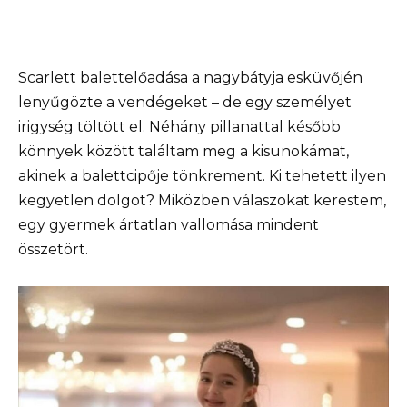
Scarlett balettelőadása a nagybátyja esküvőjén
lenyűgözte a vendégeket – de egy személyet
irigység töltött el. Néhány pillanattal később
könnyek között találtam meg a kisunokámat,
akinek a balettcipője tönkrement. Ki tehetett ilyen
kegyetlen dolgot? Miközben válaszokat kerestem,
egy gyermek ártatlan vallomása mindent
összetört.