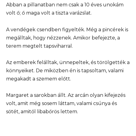
Abban a pillanatban nem csak a 10 éves unokám
volt ő; ő maga volt a tiszta varázslat.
A vendégek csendben figyelték. Még a pincérek is
megálltak, hogy nézzenek. Amikor befejezte, a
terem megtelt tapsviharral.
Az emberek felálltak, ünnepeltek, és törölgették a
könnyeiket. De miközben én is tapsoltam, valami
megakadt a szemem előtt.
Margaret a sarokban állt. Az arcán olyan kifejezés
volt, amit még sosem láttam, valami csúnya és
sötét, amitől libabőrös lettem.