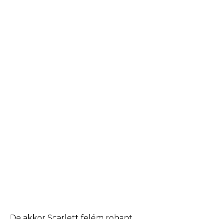
De akkor Scarlett felém rohant.