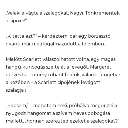
„Valaki elvágta a szalagokat, Nagyi. Tönkrementek
a cipőim!”
„Ki tette ezt?” – kérdeztem, bár egy borzasztó
gyanú már megfogalmazódott a fejemben.
Mielőtt Scarlett válaszolhatott volna, egy magas
hangú kuncogás szelte át a levegőt. Margaret
ötéves fia, Tommy rohant felénk, valamit lengetve
a kezében – a Scarlett cipőjének levágott
szalagjait.
„Édesem,” – mondtam neki, próbálva megőrizni a
nyugodt hangomat a szívem heves dobogása
mellett, „honnan szerezted ezeket a szalagokat?”