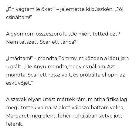
„Én vágtam le őket!” – jelentette ki büszkén. „Jól
csináltam!”
A gyomrom összeszorult. „De miért tetted ezt?
Nem tetszett Scarlett tánca?”
„Imádtam!” – mondta Tommy, miközben a lábujjain
ugrált. „De Anyu mondta, hogy csináljam. Azt
mondta, Scarlett rossz volt, és próbálta ellopni az
esküvőjét.”
A szavak olyan ütést mértek rám, mintha fizikailag
megütöttek volna. Mielőtt válaszolhattam volna,
Margaret megjelent, fehér ruhájában sietve jött
felénk.