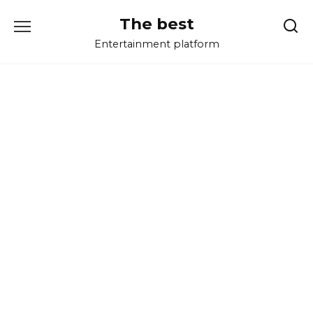
Перейти
The best
к
содержанию
Entertainment platform