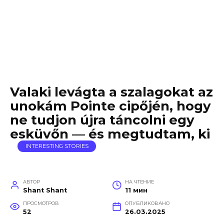
Valaki levágta a szalagokat az
unokám Pointe cipőjén, hogy
ne tudjon újra táncolni egy
esküvőn — és megtudtam, ki
INTERESTING STORIES
АВТОР
НА ЧТЕНИЕ
Shant Shant
11 мин
ПРОСМОТРОВ
ОПУБЛИКОВАНО
52
26.03.2025