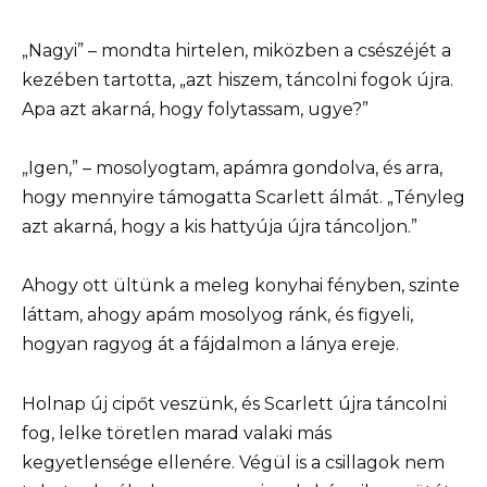
„Nagyi” – mondta hirtelen, miközben a csészéjét a
kezében tartotta, „azt hiszem, táncolni fogok újra.
Apa azt akarná, hogy folytassam, ugye?”
„Igen,” – mosolyogtam, apámra gondolva, és arra,
hogy mennyire támogatta Scarlett álmát. „Tényleg
azt akarná, hogy a kis hattyúja újra táncoljon.”
Ahogy ott ültünk a meleg konyhai fényben, szinte
láttam, ahogy apám mosolyog ránk, és figyeli,
hogyan ragyog át a fájdalmon a lánya ereje.
Holnap új cipőt veszünk, és Scarlett újra táncolni
fog, lelke töretlen marad valaki más
kegyetlensége ellenére. Végül is a csillagok nem