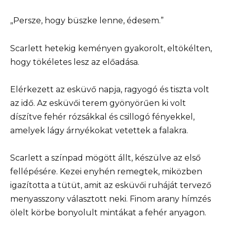
„Persze, hogy büszke lenne, édesem.”
Scarlett hetekig keményen gyakorolt, eltökélten,
hogy tökéletes lesz az előadása.
Elérkezett az esküvő napja, ragyogó és tiszta volt
az idő. Az esküvői terem gyönyörűen ki volt
díszítve fehér rózsákkal és csillogó fényekkel,
amelyek lágy árnyékokat vetettek a falakra.
Scarlett a színpad mögött állt, készülve az első
fellépésére. Kezei enyhén remegtek, miközben
igazította a tütüt, amit az esküvői ruháját tervező
menyasszony választott neki. Finom arany hímzés
ölelt körbe bonyolult mintákat a fehér anyagon.