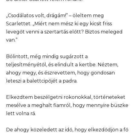
„Csodálatos volt, drágám!” – öleltem meg
Scarlettet. „Miért nem mész ki egy kicsit friss
levegőt venni a szertartás előtt? Biztos meleged
van.”
Bólintott, még mindig sugárzott a
teljesítményétől, és elindult a kertbe. Néztem,
ahogy megy, és észrevettem, hogy gondosan
leteszi a balettcipőjét a padra.
Elkezdtem beszélgetni rokonokkal, történeteket
mesélve a meghalt fiamról, hogy mennyire büszke
lett volna rá.
De ahogy közeledett az idő, hogy elkezdődjön a fő