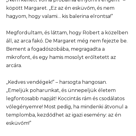
köpött Margaret. „Ez az én esküvőm, és nem
hagyom, hogy valami… kis balerina elrontsa!”
Megfordultam, és láttam, hogy Robert a közelben
áll, az arca fakó. De Margaret még nem fejezte be.
Bement a fogadószobába, megragadta a
mikrofont, és egy hamis mosolyt erőltetett az
arcára.
„Kedves vendégek!” – harsogta hangosan.
„Emeljük poharunkat, és ünnepeljük életem
legfontosabb napját! Koccintás rám és csodálatos
vőlegényemre! Most pedig, ha mindenki átvonul a
templomba, kezdődhet az igazi esemény: az én
esküvőm!”