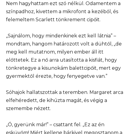
Nem hagyhattam ezt szó nélkül. Odamentem a
színpadhoz, kivettem a mikrofont a kezéből, és
felemeltem Scarlett tönkrement cipőit.
„Sajnálom, hogy mindenkinek ezt kell látnia” –
mondtam, hangom határozott volt a dühtől, „de
meg kell mutatnom, milyen ember áll itt
előttetek. Ez a nő arra utasította a kisfiát, hogy
tönkretegye a kisunokám balettcipőit, mert egy
gyermektől érezte, hogy fenyegetve van.”
Sóhajok hallatszottak a teremben. Margaret arca
elfehéredett, de kihúzta magát, és végig a
szemembe nézett.
„Ó, gyerünk már!” – csattant fel. „Ez az én
esküvőm! Miért kellene bárkivel megosztanom a