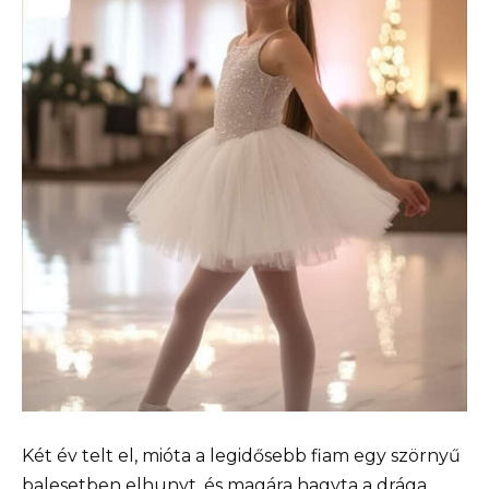
Két év telt el, mióta a legidősebb fiam egy szörnyű
balesetben elhunyt, és magára hagyta a drága