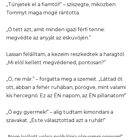
„Tűnjetek el a fiamtól!” – sziszegte, miközben
Tommyt maga mögé rántotta.
„Ő tett azt, amit minden igazi férfi tenne:
megvédte az anyját az esküvőjén.”
Lassan felálltam, a kezeim reszkedtek a haragtól.
„Mi elől kellett megvédened, pontosan?”
„Ó, ne már.” – forgatta meg a szemeit. „Láttad őt
ott, abban a fehér ruhában, pörögve, mint valami
kis hercegnő. Ez az ÉN napom, az ÉN pillanatom!”
„Ő egy gyermek!” – alig tudtam kimondani a
szavakat. „És te választottad azt a ruhát!”
„Nem kellett volna próbálnia elnyomni engem!” –