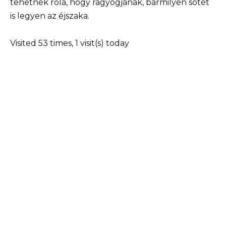
tehetnek róla, hogy ragyogjanak, bármilyen sötét
is legyen az éjszaka.
Visited 53 times, 1 visit(s) today