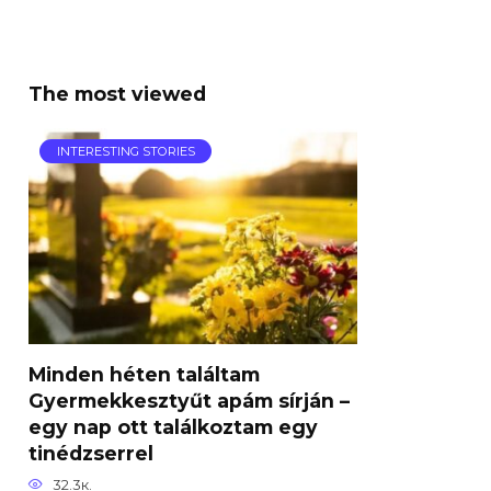
The most viewed
INTERESTING STORIES
Minden héten találtam
Gyermekkesztyűt apám sírján –
egy nap ott találkoztam egy
tinédzserrel
32.3к.