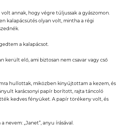
a volt annak, hogy végre túljussak a gyászomon.
den kalapácsütés olyan volt, mintha a régi
szednék.
gedtem a kalapácsot.
an került elő, ami biztosan nem csavar vagy cső
ra hullottak, miközben kinyújtottam a kezem, és
ult karácsonyi papír borított, rajta táncoló
ték kedves fényüket. A papír törékeny volt, és
 nevem: „Janet”, anyu írásával.