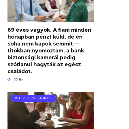
69 éves vagyok. A fiam minden
hónapban pénzt küld, de én
soha nem kapok semmit —
titokban nyomoztam, a bank
biztonsági kamerái pedig
szótlanul hagyták az egész
családot.
22.8к.
INTERESTING STORIES