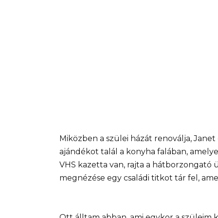
Miközben a szülei házát renoválja, Janet
ajándékot talál a konyha falában, amely
VHS kazetta van, rajta a hátborzongató ü
megnézése egy családi titkot tár fel, amel
Ott álltam abban, ami egykor a szüleim