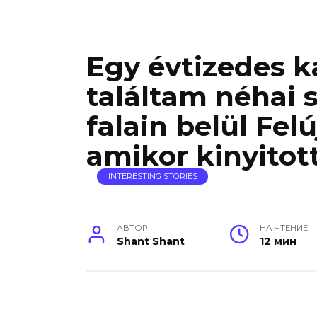
Egy évtizedes k
találtam néhai 
falain belül Fel
amikor kinyito
INTERESTING STORIES
АВТОР
НА ЧТЕНИЕ
Shant Shant
12 мин