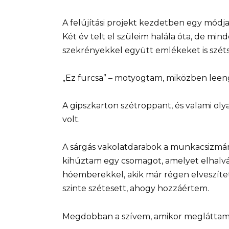
A felújítási projekt kezdetben egy módj
Két év telt el szüleim halála óta, de min
szekrényekkel együtt emlékeket is szét
„Ez furcsa” – motyogtam, miközben leen
A gipszkarton szétroppant, és valami oly
volt.
A sárgás vakolatdarabok a munkacsizmám
kihúztam egy csomagot, amelyet elhalvány
hóemberekkel, akik már régen elveszítet
szinte szétesett, ahogy hozzáértem.
Megdobban a szívem, amikor megláttam a