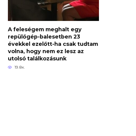
A feleségem meghalt egy
repülőgép-balesetben 23
évekkel ezelőtt-ha csak tudtam
volna, hogy nem ez lesz az
utolsó találkozásunk
19.8к.