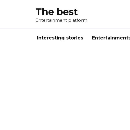
Перейти
The best
к
содержанию
Entertainment platform
Interesting stories
Entertainment