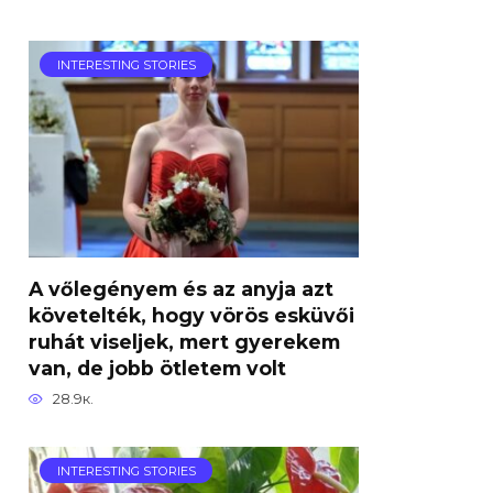
INTERESTING STORIES
A vőlegényem és az anyja azt
követelték, hogy vörös esküvői
ruhát viseljek, mert gyerekem
van, de jobb ötletem volt
28.9к.
INTERESTING STORIES