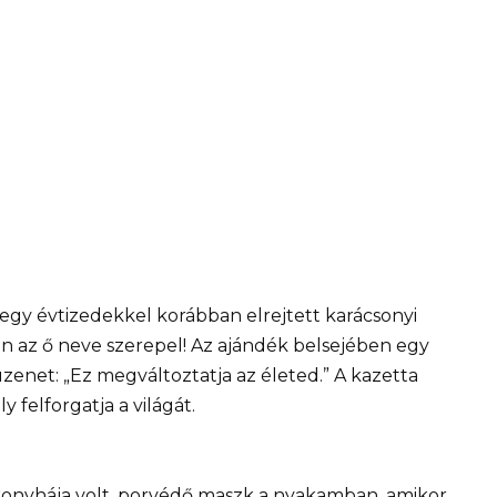
 egy évtizedekkel korábban elrejtett karácsonyi
en az ő neve szerepel! Az ajándék belsejében egy
zenet: „Ez megváltoztatja az életed.” A kazetta
y felforgatja a világát.
 konyhája volt, porvédő maszk a nyakamban, amikor