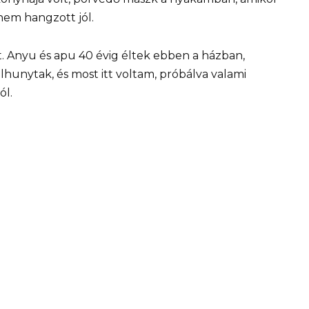
nem hangzott jól.
. Anyu és apu 40 évig éltek ebben a házban,
hunytak, és most itt voltam, próbálva valami
ól.