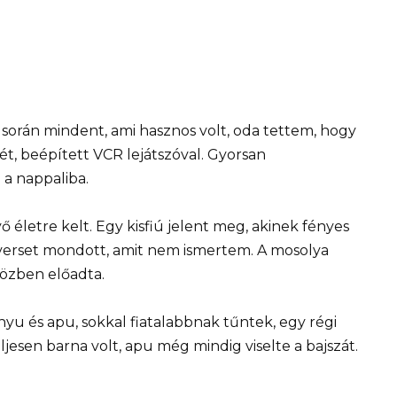
 során mindent, ami hasznos volt, oda tettem, hogy
t, beépített VCR lejátszóval. Gyorsan
a nappaliba.
ő életre kelt. Egy kisfiú jelent meg, akinek fényes
y verset mondott, amit nem ismertem. A mosolya
iközben előadta.
Anyu és apu, sokkal fiatalabbnak tűntek, egy régi
jesen barna volt, apu még mindig viselte a bajszát.