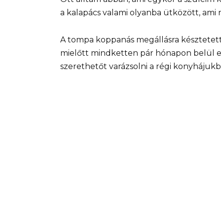
a kalapács valami olyanba ütközött, ami 
A tompa koppanás megállásra késztetett
mielőtt mindketten pár hónapon belül el
szerethetőt varázsolni a régi konyhájukb