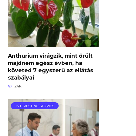
Anthurium virágzik, mint őrült
majdnem egész évben, ha
követed 7 egyszerű az ellátás
szabályai
24к.
INTERESTING STORIES