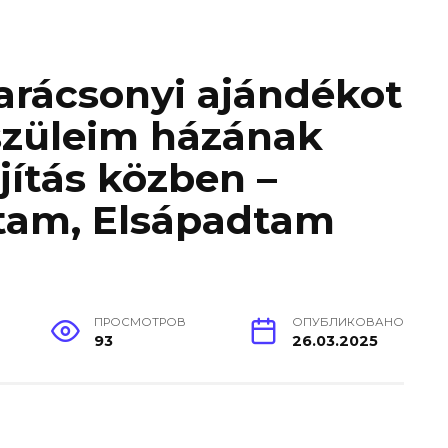
arácsonyi ajándékot
szüleim házának
újítás közben –
ttam, Elsápadtam
ПРОСМОТРОВ
ОПУБЛИКОВАНО
93
26.03.2025