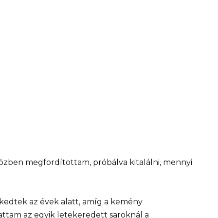
közben megfordítottam, próbálva kitalálni, mennyi
rekedtek az évek alatt, amíg a kemény
tam az egyik letekeredett saroknál a