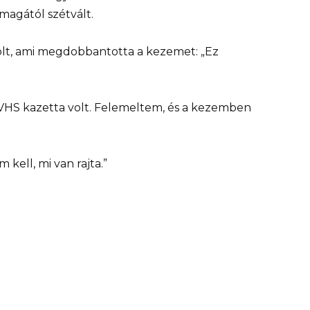
magától szétvált.
volt, ami megdobbantotta a kezemet: „Ez
y VHS kazetta volt. Felemeltem, és a kezemben
kell, mi van rajta.”