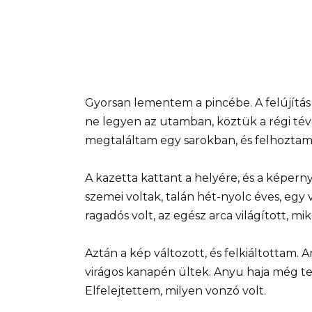
Gyorsan lementem a pincébe. A felújítás
ne legyen az utamban, köztük a régi tévé
megtaláltam egy sarokban, és felhoztam 
A kazetta kattant a helyére, és a képerny
szemei voltak, talán hét-nyolc éves, eg
ragadós volt, az egész arca világított, m
Aztán a kép változott, és felkiáltottam. 
virágos kanapén ültek. Anyu haja még tel
Elfelejtettem, milyen vonzó volt.