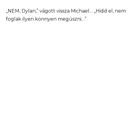
„NEM, Dylan,” vágott vissza Michael… „Hidd el, nem
foglak ilyen könnyen megúszni…”