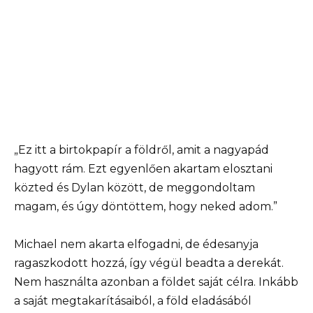
„Ez itt a birtokpapír a földről, amit a nagyapád
hagyott rám. Ezt egyenlően akartam elosztani
közted és Dylan között, de meggondoltam
magam, és úgy döntöttem, hogy neked adom.”
Michael nem akarta elfogadni, de édesanyja
ragaszkodott hozzá, így végül beadta a derekát.
Nem használta azonban a földet saját célra. Inkább
a saját megtakarításaiból, a föld eladásából