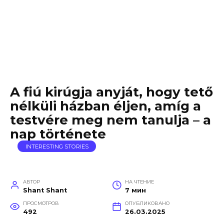
A fiú kirúgja anyját, hogy tető
nélküli házban éljen, amíg a
testvére meg nem tanulja – a
nap története
INTERESTING STORIES
АВТОР
НА ЧТЕНИЕ
Shant Shant
7 мин
ПРОСМОТРОВ
ОПУБЛИКОВАНО
492
26.03.2025