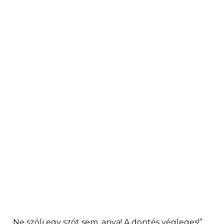
„Ne szólj egy szót sem, anya! A döntés végleges!”