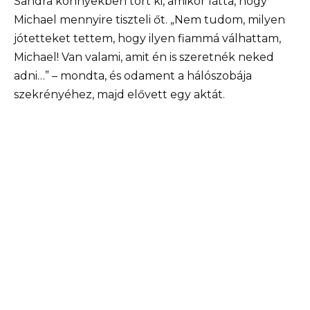
Sandra könnyekben tört ki, amikor látta, hogy
Michael mennyire tiszteli őt. „Nem tudom, milyen
jótetteket tettem, hogy ilyen fiammá válhattam,
Michael! Van valami, amit én is szeretnék neked
adni…” – mondta, és odament a hálószobája
szekrényéhez, majd elővett egy aktát.