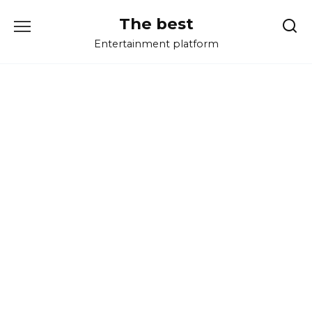
Перейти
The best
к
содержанию
Entertainment platform