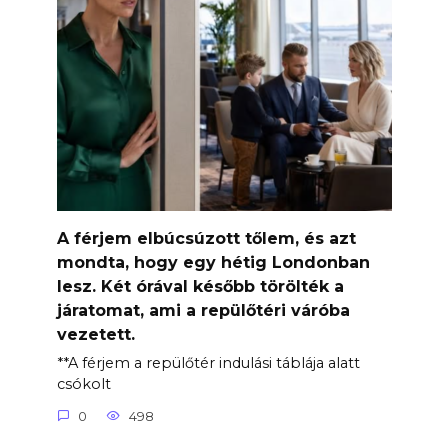
A férjem elbúcsúzott tőlem, és azt
mondta, hogy egy hétig Londonban
lesz. Két órával később törölték a
járatomat, ami a repülőtéri váróba
vezetett.
**A férjem a repülőtér indulási táblája alatt
csókolt
0
498