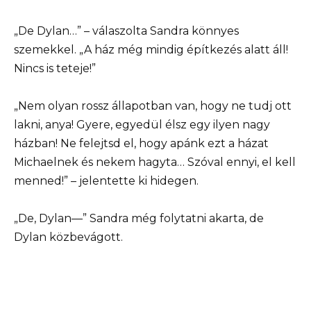
„De Dylan…” – válaszolta Sandra könnyes
szemekkel. „A ház még mindig építkezés alatt áll!
Nincs is teteje!”
„Nem olyan rossz állapotban van, hogy ne tudj ott
lakni, anya! Gyere, egyedül élsz egy ilyen nagy
házban! Ne felejtsd el, hogy apánk ezt a házat
Michaelnek és nekem hagyta… Szóval ennyi, el kell
menned!” – jelentette ki hidegen.
„De, Dylan—” Sandra még folytatni akarta, de
Dylan közbevágott.