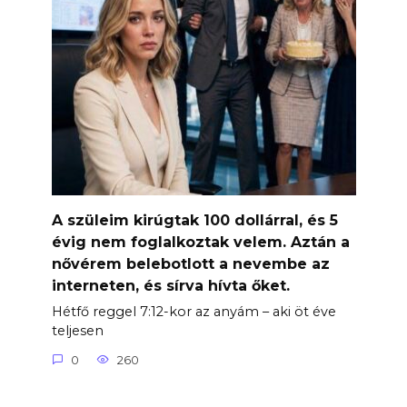
A szüleim kirúgtak 100 dollárral, és 5
évig nem foglalkoztak velem. Aztán a
nővérem belebotlott a nevembe az
interneten, és sírva hívta őket.
Hétfő reggel 7:12-kor az anyám – aki öt éve
teljesen
0
260