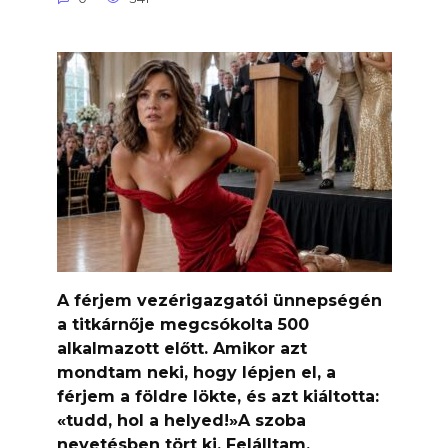
A férjem vezérigazgatói ünnepségén
a titkárnője megcsókolta 500
alkalmazott előtt. Amikor azt
mondtam neki, hogy lépjen el, a
férjem a földre lökte, és azt kiáltotta:
«tudd, hol a helyed!»A szoba
nevetésben tört ki. Felálltam,