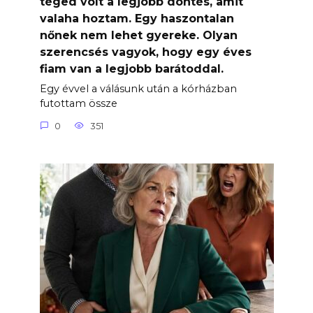
téged volt a legjobb döntés, amit
valaha hoztam. Egy haszontalan
nőnek nem lehet gyereke. Olyan
szerencsés vagyok, hogy egy éves
fiam van a legjobb barátoddal.
Egy évvel a válásunk után a kórházban
futottam össze
0
351