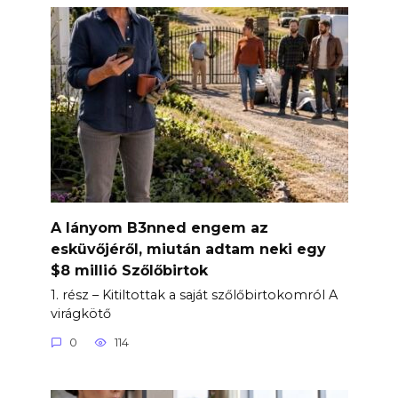
A lányom B3nned engem az
esküvőjéről, miután adtam neki egy
$8 millió Szőlőbirtok
1. rész – Kitiltottak a saját szőlőbirtokomról A
virágkötő
0
114