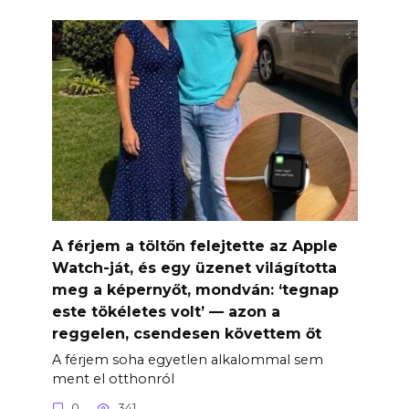
A férjem a töltőn felejtette az Apple
Watch-ját, és egy üzenet világította
meg a képernyőt, mondván: ‘tegnap
este tökéletes volt’ — azon a
reggelen, csendesen követtem őt
A férjem soha egyetlen alkalommal sem
ment el otthonról
0
341