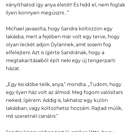
irányíthatod így anya életét! És hidd el, nem foglak
ilyen könnyen megúszni…”
Michael javasolta, hogy Sandra költözzön egy
lakásba, mert a fejében már volt egy terve, hogy
olyan leckét adjon Dylannek, amit sosem fog
elfelejteni. Azt is ígérte Sandrának, hogy a
megtakarításaiból épít neki egy új tengerparti
házat.
„Egy kis időbe telik, anya,” mondta. „Tudom, hogy
egy ilyen ház volt az álmod. Meg fogom valósítani
neked, ígérem. Addig is, lakhatsz egy külön
lakásban, vagy költözhetsz hozzám. Rajtad múlik,
mit szeretnél csinálni.”