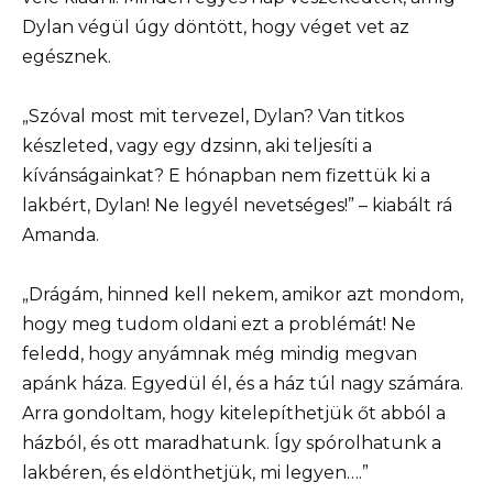
Dylan végül úgy döntött, hogy véget vet az
egésznek.
„Szóval most mit tervezel, Dylan? Van titkos
készleted, vagy egy dzsinn, aki teljesíti a
kívánságainkat? E hónapban nem fizettük ki a
lakbért, Dylan! Ne legyél nevetséges!” – kiabált rá
Amanda.
„Drágám, hinned kell nekem, amikor azt mondom,
hogy meg tudom oldani ezt a problémát! Ne
feledd, hogy anyámnak még mindig megvan
apánk háza. Egyedül él, és a ház túl nagy számára.
Arra gondoltam, hogy kitelepíthetjük őt abból a
házból, és ott maradhatunk. Így spórolhatunk a
lakbéren, és eldönthetjük, mi legyen….”