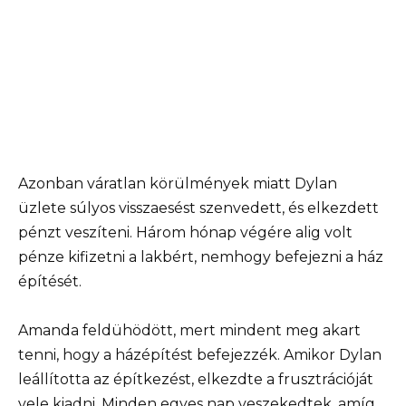
Azonban váratlan körülmények miatt Dylan
üzlete súlyos visszaesést szenvedett, és elkezdett
pénzt veszíteni. Három hónap végére alig volt
pénze kifizetni a lakbért, nemhogy befejezni a ház
építését.
Amanda feldühödött, mert mindent meg akart
tenni, hogy a házépítést befejezzék. Amikor Dylan
leállította az építkezést, elkezdte a frusztrációját
vele kiadni. Minden egyes nap veszekedtek, amíg