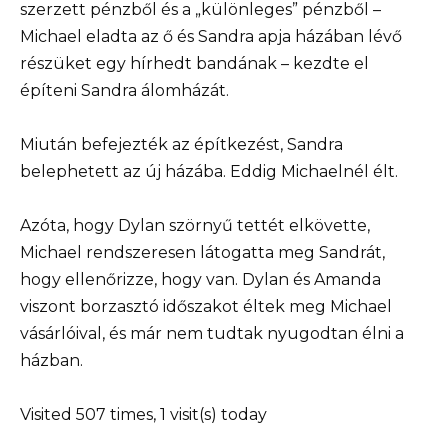
szerzett pénzből és a „különleges” pénzből –
Michael eladta az ő és Sandra apja házában lévő
részüket egy hírhedt bandának – kezdte el
építeni Sandra álomházát.
Miután befejezték az építkezést, Sandra
belephetett az új házába. Eddig Michaelnél élt.
Azóta, hogy Dylan szörnyű tettét elkövette,
Michael rendszeresen látogatta meg Sandrát,
hogy ellenőrizze, hogy van. Dylan és Amanda
viszont borzasztó időszakot éltek meg Michael
vásárlóival, és már nem tudtak nyugodtan élni a
házban.
Visited 507 times, 1 visit(s) today