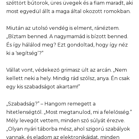
széttört bútorok, üres üvegek és a fiam maradt, aki
most egyedül állt a maga által okozott romokban.
Miután az utolsó vendég is elment, ránéztem.
„Bíztam benned. A nagymamád is bízott benned.
És így hálálod meg? Ezt gondoltad, hogy így néz
ki a ‘segítség’?”
Vállat vont, védekező grimasz ült az arcán. „Nem
kellett neki a hely. Mindig rád szólsz, anya. Én csak
egy kis szabadságot akartam!”
„Szabadság?” – Hangom remegett a
hitetlenségtől. „Most megtanulod, mi a felelősség.”
Mély levegőt vettem, minden szó súlyát érezve.
„Olyan nyári táborba mész, ahol szigorú szabályok
vannak, és eladom az elektronikáidat, minden