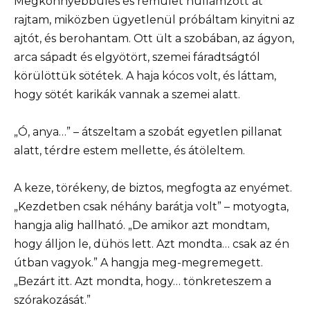
Megkönnyebbülés és rémület hullámzott át
rajtam, miközben ügyetlenül próbáltam kinyitni az
ajtót, és berohantam. Ott ült a szobában, az ágyon,
arca sápadt és elgyötört, szemei fáradtságtól
körülöttük sötétek. A haja kócos volt, és láttam,
hogy sötét karikák vannak a szemei alatt.
„Ó, anya…” – átszeltam a szobát egyetlen pillanat
alatt, térdre estem mellette, és átöleltem.
A keze, törékeny, de biztos, megfogta az enyémet.
„Kezdetben csak néhány barátja volt” – motyogta,
hangja alig hallható. „De amikor azt mondtam,
hogy álljon le, dühös lett. Azt mondta… csak az én
útban vagyok.” A hangja meg-megremegett.
„Bezárt itt. Azt mondta, hogy… tönkreteszem a
szórakozását.”