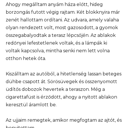
Ahogy megálltam anyám háza előtt, hideg
borzongás futott végig rajtam. Két blokknyira már
zenét hallottam ordítani. Az udvara, amely valaha
olyan rendezett volt, most gazosodott, a gyomok
összegabalyodtak a terasz lépcsőjén. Az ablakok
redőnyei lefestetlenek voltak, és a lámpák ki
voltak kapcsolva, mintha senki nem lett volna
otthon hetek óta.
Kiszálltam az autóból, a hitetlenség lassan beteges
dühbe csapott át. Sörösüvegek és összenyomott
üdítős dobozok hevertek a teraszon. Még a
cigarettafüst is érződött, ahogy a nyitott ablakon
keresztül áramlott be.
Az ujjaim remegtek, amikor megfogtam az ajtót, és
benyitottam.