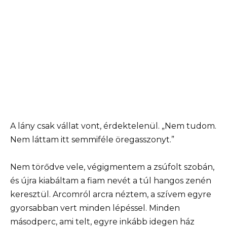
A lány csak vállat vont, érdektelenül. „Nem tudom.
Nem láttam itt semmiféle öregasszonyt.”
Nem törődve vele, végigmentem a zsúfolt szobán,
és újra kiabáltam a fiam nevét a túl hangos zenén
keresztül. Arcomról arcra néztem, a szívem egyre
gyorsabban vert minden lépéssel. Minden
másodperc, ami telt, egyre inkább idegen ház