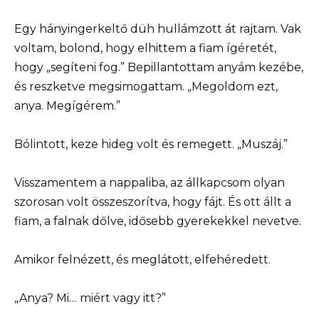
Egy hányingerkeltő düh hullámzott át rajtam. Vak
voltam, bolond, hogy elhittem a fiam ígéretét,
hogy „segíteni fog.” Bepillantottam anyám kezébe,
és reszketve megsimogattam. „Megoldom ezt,
anya. Megígérem.”
Bólintott, keze hideg volt és remegett. „Muszáj.”
Visszamentem a nappaliba, az állkapcsom olyan
szorosan volt összeszorítva, hogy fájt. És ott állt a
fiam, a falnak dőlve, idősebb gyerekekkel nevetve.
Amikor felnézett, és meglátott, elfehéredett.
„Anya? Mi… miért vagy itt?”