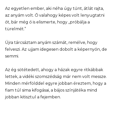
Az egyetlen ember, aki néha úgy tűnt, átlát rajta,
az anyám volt. Ő valahogy képes volt lenyugtatni
őt, bár még ő is elismerte, hogy „próbálja a
türelmét.”
Újra tárcsáztam anyám számát, remélve, hogy
felveszi. Az ujjam idegesen dobolt a képernyőn, de
semmi.
Az ég sötétedett, ahogy a házak egyre ritkábbak
lettek, a vidéki szomszédság már nem volt messze.
Minden mérfölddel egyre jobban éreztem, hogy a
fiam túl sima kifogásai, a bájos színjátéka mind
jobban kitisztul a fejemben.