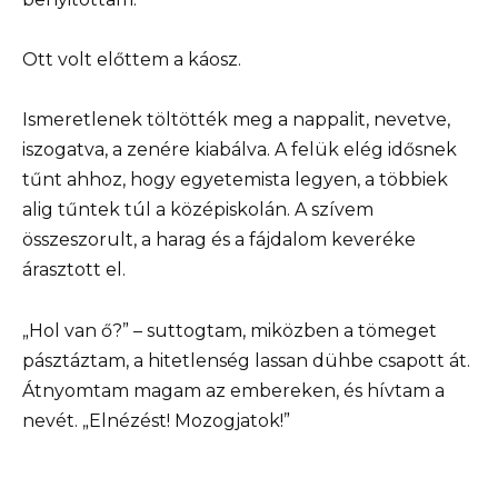
Ott volt előttem a káosz.
Ismeretlenek töltötték meg a nappalit, nevetve,
iszogatva, a zenére kiabálva. A felük elég idősnek
tűnt ahhoz, hogy egyetemista legyen, a többiek
alig tűntek túl a középiskolán. A szívem
összeszorult, a harag és a fájdalom keveréke
árasztott el.
„Hol van ő?” – suttogtam, miközben a tömeget
pásztáztam, a hitetlenség lassan dühbe csapott át.
Átnyomtam magam az embereken, és hívtam a
nevét. „Elnézést! Mozogjatok!”