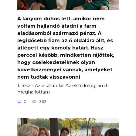
A lányom dühös lett, amikor nem
voltam hajlandó átadni a farm
eladásomból származó pénzt. A
legidősebb fiam az ő oldalára állt, és
átlépett egy komoly határt. Húsz
perccel később, mindketten rájöttek,
hogy cselekedeteiknek olyan
következményei vannak, amelyeket
nem tudtak visszavonni
1. rész – Az első árulás Az első dolog, amit
meghallottam
0
363