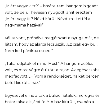
„Miért vagyok itt?” – ismételtem, hangom higgadt
volt, de belül hevesen nyugodt, amit éreztem.
„Miért vagy itt? Nézd körül! Nézd, mit tettél a
nagymama házával!”
Vállat vont, próbálva megjátszani a nyugalmát, de
láttam, hogy az álarca lecsúszik. „Ez csak egy buli.
Nem kell pánikba esned.”
„Takarodjatok el mind. Most.” A hangom acélos
volt, és most végre átütött a zajon. Az egész szoba
megfagyott. „Hívom a rendőrséget, ha két percen
belül kiürül a ház.”
Egyesével elindultak a bulizó fiatalok, morogva és
botorkálva a kijárat felé. A ház kiürült, csupán a