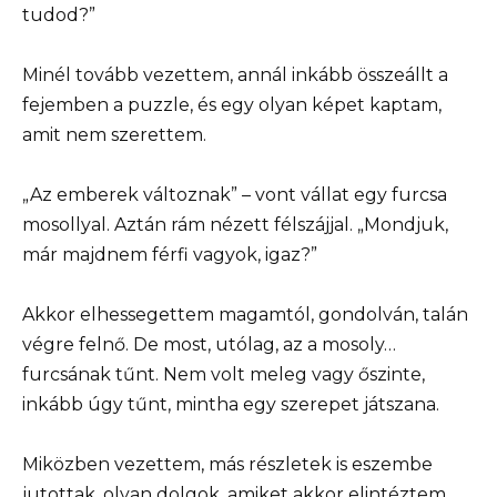
tudod?”
Minél tovább vezettem, annál inkább összeállt a
fejemben a puzzle, és egy olyan képet kaptam,
amit nem szerettem.
„Az emberek változnak” – vont vállat egy furcsa
mosollyal. Aztán rám nézett félszájjal. „Mondjuk,
már majdnem férfi vagyok, igaz?”
Akkor elhessegettem magamtól, gondolván, talán
végre felnő. De most, utólag, az a mosoly…
furcsának tűnt. Nem volt meleg vagy őszinte,
inkább úgy tűnt, mintha egy szerepet játszana.
Miközben vezettem, más részletek is eszembe
jutottak, olyan dolgok, amiket akkor elintéztem.