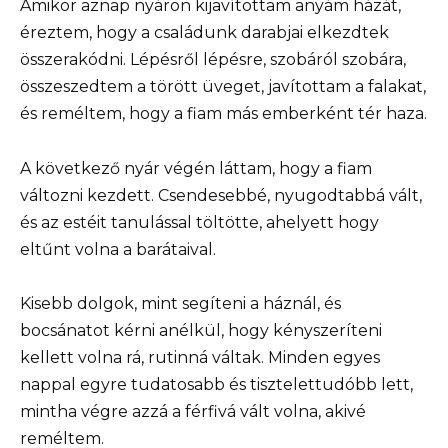
Amikor aznap nyáron kijavítottam anyám házát,
éreztem, hogy a családunk darabjai elkezdtek
összerakódni. Lépésről lépésre, szobáról szobára,
összeszedtem a törött üveget, javítottam a falakat,
és reméltem, hogy a fiam más emberként tér haza.
A következő nyár végén láttam, hogy a fiam
változni kezdett. Csendesebbé, nyugodtabbá vált,
és az estéit tanulással töltötte, ahelyett hogy
eltűnt volna a barátaival.
Kisebb dolgok, mint segíteni a háznál, és
bocsánatot kérni anélkül, hogy kényszeríteni
kellett volna rá, rutinná váltak. Minden egyes
nappal egyre tudatosabb és tisztelettudóbb lett,
mintha végre azzá a férfivá vált volna, akivé
reméltem.