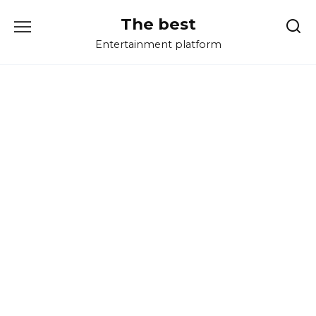
Перейти
The best
к
содержанию
Entertainment platform