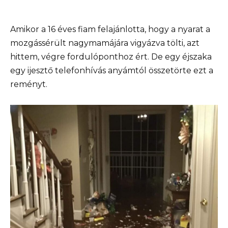
Amikor a 16 éves fiam felajánlotta, hogy a nyarat a
mozgássérült nagymamájára vigyázva tölti, azt
hittem, végre fordulóponthoz ért. De egy éjszaka
egy ijesztő telefonhívás anyámtól összetörte ezt a
reményt.