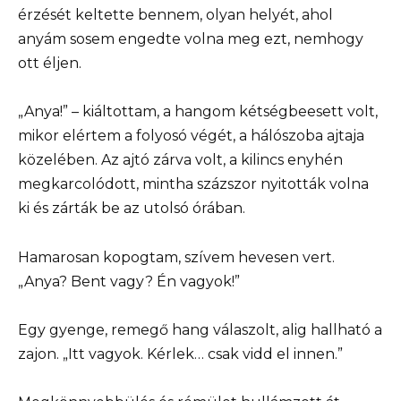
érzését keltette bennem, olyan helyét, ahol
anyám sosem engedte volna meg ezt, nemhogy
ott éljen.
„Anya!” – kiáltottam, a hangom kétségbeesett volt,
mikor elértem a folyosó végét, a hálószoba ajtaja
közelében. Az ajtó zárva volt, a kilincs enyhén
megkarcolódott, mintha százszor nyitották volna
ki és zárták be az utolsó órában.
Hamarosan kopogtam, szívem hevesen vert.
„Anya? Bent vagy? Én vagyok!”
Egy gyenge, remegő hang válaszolt, alig hallható a
zajon. „Itt vagyok. Kérlek… csak vidd el innen.”