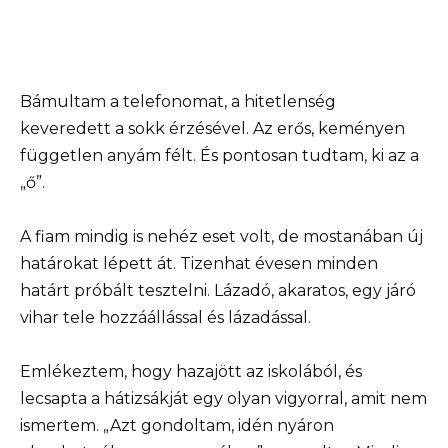
Bámultam a telefonomat, a hitetlenség
keveredett a sokk érzésével. Az erős, keményen
független anyám félt. És pontosan tudtam, ki az a
„ő”.
A fiam mindig is nehéz eset volt, de mostanában új
határokat lépett át. Tizenhat évesen minden
határt próbált tesztelni. Lázadó, akaratos, egy járó
vihar tele hozzáállással és lázadással.
Emlékeztem, hogy hazajött az iskolából, és
lecsapta a hátizsákját egy olyan vigyorral, amit nem
ismertem. „Azt gondoltam, idén nyáron