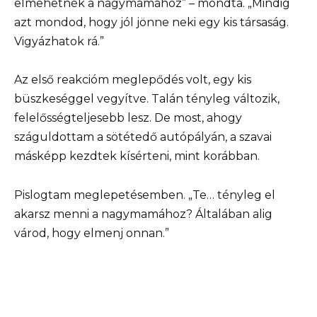
elmehetnék a nagymamához” – mondta. „Mindig
azt mondod, hogy jól jönne neki egy kis társaság.
Vigyázhatok rá.”
Az első reakcióm meglepődés volt, egy kis
büszkeséggel vegyítve. Talán tényleg változik,
felelősségteljesebb lesz. De most, ahogy
száguldottam a sötétedő autópályán, a szavai
másképp kezdtek kísérteni, mint korábban.
Pislogtam meglepetésemben. „Te… tényleg el
akarsz menni a nagymamához? Általában alig
várod, hogy elmenj onnan.”