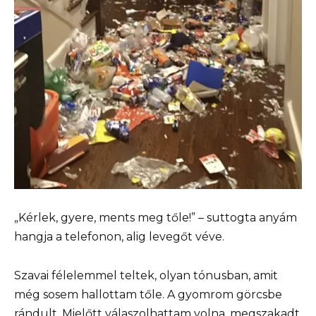
„Kérlek, gyere, ments meg tőle!” – suttogta anyám
hangja a telefonon, alig levegőt véve.
Szavai félelemmel teltek, olyan tónusban, amit
még sosem hallottam tőle. A gyomrom görcsbe
rándult. Mielőtt válaszolhattam volna, megszakadt