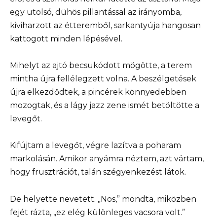
egy utolsó, dühös pillantással az irányomba,
kiviharzott az étteremből, sarkantyúja hangosan
kattogott minden lépésével.
Mihelyt az ajtó becsukódott mögötte, a terem
mintha újra fellélegzett volna. A beszélgetések
újra elkezdődtek, a pincérek könnyedebben
mozogtak, és a lágy jazz zene ismét betöltötte a
levegőt.
Kifújtam a levegőt, végre lazítva a poharam
markolásán. Amikor anyámra néztem, azt vártam,
hogy frusztrációt, talán szégyenkezést látok.
De helyette nevetett. „Nos,” mondta, miközben
fejét rázta, „ez elég különleges vacsora volt.”