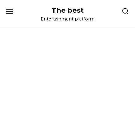
Перейти
The best
к
содержанию
Entertainment platform