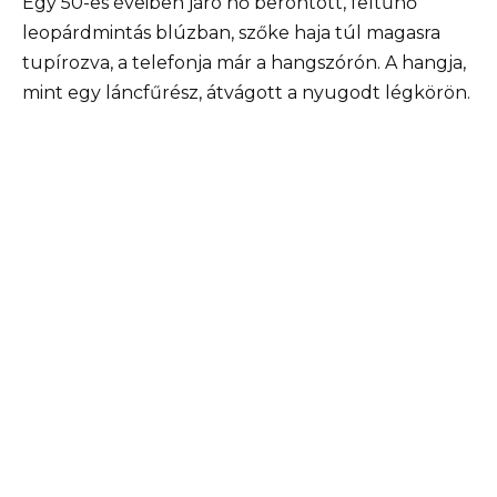
Egy 50-es éveiben járó nő berontott, feltűnő
leopárdmintás blúzban, szőke haja túl magasra
tupírozva, a telefonja már a hangszórón. A hangja,
mint egy láncfűrész, átvágott a nyugodt légkörön.