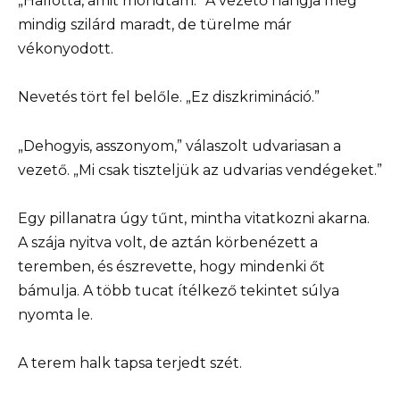
„Hallotta, amit mondtam.” A vezető hangja még
mindig szilárd maradt, de türelme már
vékonyodott.
Nevetés tört fel belőle. „Ez diszkrimináció.”
„Dehogyis, asszonyom,” válaszolt udvariasan a
vezető. „Mi csak tiszteljük az udvarias vendégeket.”
Egy pillanatra úgy tűnt, mintha vitatkozni akarna.
A szája nyitva volt, de aztán körbenézett a
teremben, és észrevette, hogy mindenki őt
bámulja. A több tucat ítélkező tekintet súlya
nyomta le.
A terem halk tapsa terjedt szét.