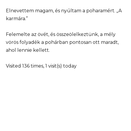
Elnevettem magam, és nyúltam a poharamért. „A
karmára.”
Felemelte az övét, és összeölelkeztünk, a mély
vörös folyadék a pohárban pontosan ott maradt,
ahol lennie kellett.
Visited 136 times, 1 visit(s) today