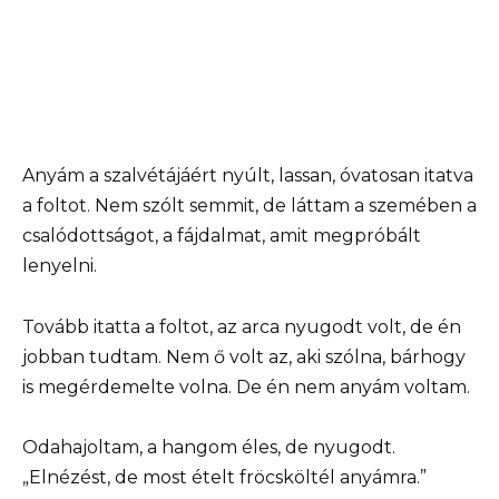
Anyám a szalvétájáért nyúlt, lassan, óvatosan itatva
a foltot. Nem szólt semmit, de láttam a szemében a
csalódottságot, a fájdalmat, amit megpróbált
lenyelni.
Tovább itatta a foltot, az arca nyugodt volt, de én
jobban tudtam. Nem ő volt az, aki szólna, bárhogy
is megérdemelte volna. De én nem anyám voltam.
Odahajoltam, a hangom éles, de nyugodt.
„Elnézést, de most ételt fröcsköltél anyámra.”