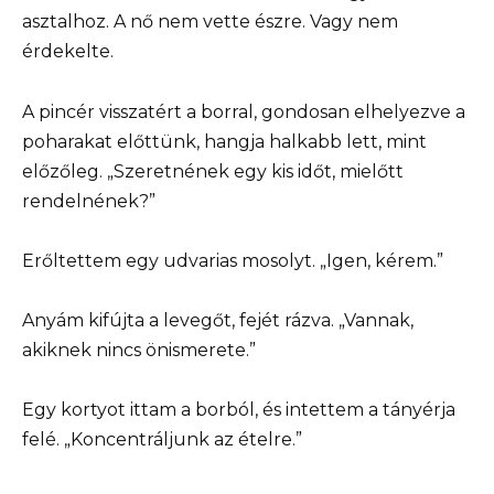
asztalhoz. A nő nem vette észre. Vagy nem
érdekelte.
A pincér visszatért a borral, gondosan elhelyezve a
poharakat előttünk, hangja halkabb lett, mint
előzőleg. „Szeretnének egy kis időt, mielőtt
rendelnének?”
Erőltettem egy udvarias mosolyt. „Igen, kérem.”
Anyám kifújta a levegőt, fejét rázva. „Vannak,
akiknek nincs önismerete.”
Egy kortyot ittam a borból, és intettem a tányérja
felé. „Koncentráljunk az ételre.”