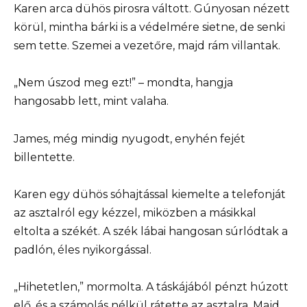
Karen arca dühös pirosra váltott. Gúnyosan nézett
körül, mintha bárki is a védelmére sietne, de senki
sem tette. Szemei a vezetőre, majd rám villantak.
„Nem úszod meg ezt!” – mondta, hangja
hangosabb lett, mint valaha.
James, még mindig nyugodt, enyhén fejét
billentette.
Karen egy dühös sóhajtással kiemelte a telefonját
az asztalról egy kézzel, miközben a másikkal
eltolta a székét. A szék lábai hangosan súrlódtak a
padlón, éles nyikorgással.
„Hihetetlen,” mormolta. A táskájából pénzt húzott
elő, és a számolás nélkül rátette az asztalra. Majd