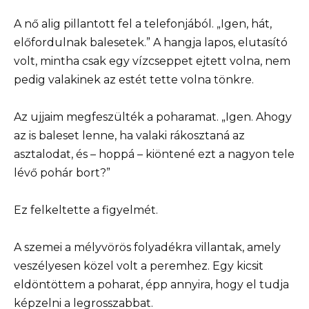
A nő alig pillantott fel a telefonjából. „Igen, hát,
előfordulnak balesetek.” A hangja lapos, elutasító
volt, mintha csak egy vízcseppet ejtett volna, nem
pedig valakinek az estét tette volna tönkre.
Az ujjaim megfeszülték a poharamat. „Igen. Ahogy
az is baleset lenne, ha valaki rákosztaná az
asztalodat, és – hoppá – kiöntené ezt a nagyon tele
lévő pohár bort?”
Ez felkeltette a figyelmét.
A szemei a mélyvörös folyadékra villantak, amely
veszélyesen közel volt a peremhez. Egy kicsit
eldöntöttem a poharat, épp annyira, hogy el tudja
képzelni a legrosszabbat.