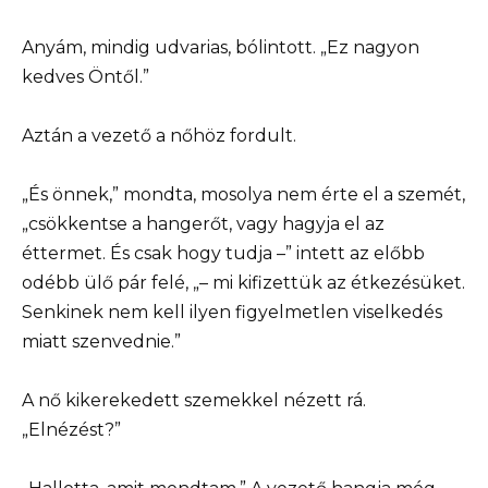
Anyám, mindig udvarias, bólintott. „Ez nagyon
kedves Öntől.”
Aztán a vezető a nőhöz fordult.
„És önnek,” mondta, mosolya nem érte el a szemét,
„csökkentse a hangerőt, vagy hagyja el az
éttermet. És csak hogy tudja –” intett az előbb
odébb ülő pár felé, „– mi kifizettük az étkezésüket.
Senkinek nem kell ilyen figyelmetlen viselkedés
miatt szenvednie.”
A nő kikerekedett szemekkel nézett rá.
„Elnézést?”