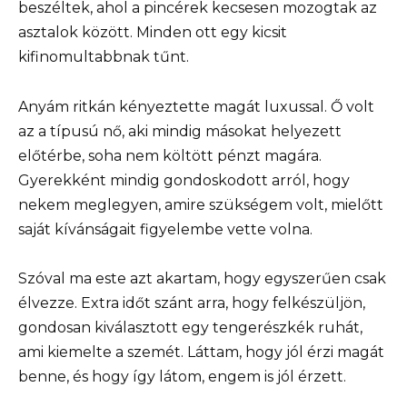
beszéltek, ahol a pincérek kecsesen mozogtak az
asztalok között. Minden ott egy kicsit
kifinomultabbnak tűnt.
Anyám ritkán kényeztette magát luxussal. Ő volt
az a típusú nő, aki mindig másokat helyezett
előtérbe, soha nem költött pénzt magára.
Gyerekként mindig gondoskodott arról, hogy
nekem meglegyen, amire szükségem volt, mielőtt
saját kívánságait figyelembe vette volna.
Szóval ma este azt akartam, hogy egyszerűen csak
élvezze. Extra időt szánt arra, hogy felkészüljön,
gondosan kiválasztott egy tengerészkék ruhát,
ami kiemelte a szemét. Láttam, hogy jól érzi magát
benne, és hogy így látom, engem is jól érzett.