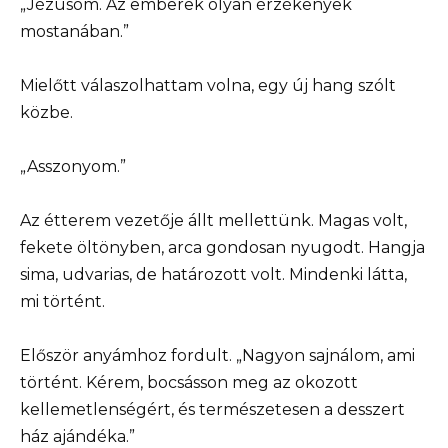
„Jézusom. Az emberek olyan érzékenyek
mostanában.”
Mielőtt válaszolhattam volna, egy új hang szólt
közbe.
„Asszonyom.”
Az étterem vezetője állt mellettünk. Magas volt,
fekete öltönyben, arca gondosan nyugodt. Hangja
sima, udvarias, de határozott volt. Mindenki látta,
mi történt.
Először anyámhoz fordult. „Nagyon sajnálom, ami
történt. Kérem, bocsásson meg az okozott
kellemetlenségért, és természetesen a desszert
ház ajándéka.”