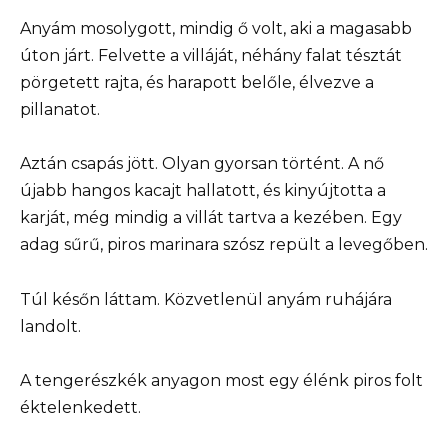
Anyám mosolygott, mindig ő volt, aki a magasabb
úton járt. Felvette a villáját, néhány falat tésztát
pörgetett rajta, és harapott belőle, élvezve a
pillanatot.
Aztán csapás jött. Olyan gyorsan történt. A nő
újabb hangos kacajt hallatott, és kinyújtotta a
karját, még mindig a villát tartva a kezében. Egy
adag sűrű, piros marinara szósz repült a levegőben.
Túl későn láttam. Közvetlenül anyám ruhájára
landolt.
A tengerészkék anyagon most egy élénk piros folt
éktelenkedett.