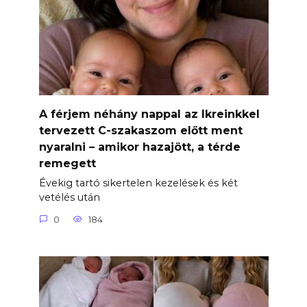
A férjem néhány nappal az Ikreinkkel
tervezett C-szakaszom előtt ment
nyaralni – amikor hazajött, a térde
remegett
Évekig tartó sikertelen kezelések és két
vetélés után
0
184