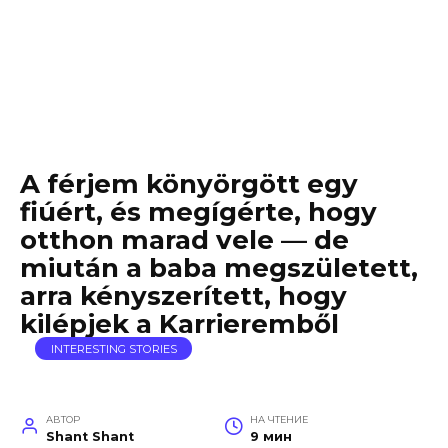
A férjem könyörgött egy
fiúért, és megígérte, hogy
otthon marad vele — de
miután a baba megszületett,
arra kényszerített, hogy
kilépjek a Karrieremből
INTERESTING STORIES
АВТОР
НА ЧТЕНИЕ
Shant Shant
9 мин