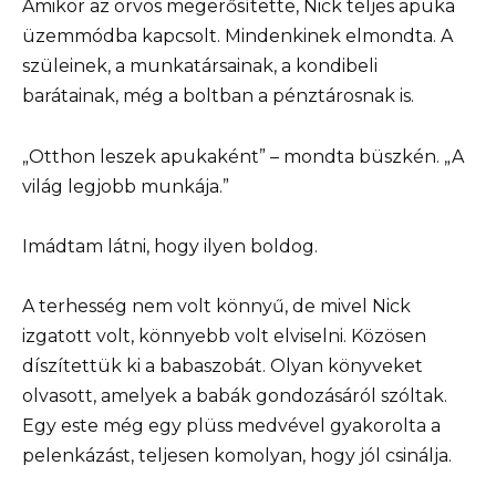
Amikor az orvos megerősítette, Nick teljes apuka
üzemmódba kapcsolt. Mindenkinek elmondta. A
szüleinek, a munkatársainak, a kondibeli
barátainak, még a boltban a pénztárosnak is.
„Otthon leszek apukaként” – mondta büszkén. „A
világ legjobb munkája.”
Imádtam látni, hogy ilyen boldog.
A terhesség nem volt könnyű, de mivel Nick
izgatott volt, könnyebb volt elviselni. Közösen
díszítettük ki a babaszobát. Olyan könyveket
olvasott, amelyek a babák gondozásáról szóltak.
Egy este még egy plüss medvével gyakorolta a
pelenkázást, teljesen komolyan, hogy jól csinálja.