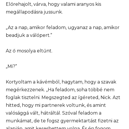
Előrehajolt, várva, hogy valami aranyos kis
megállapodásra jussunk.
„Az a nap, amikor feladom, ugyanaz a nap, amikor
beadjuk a válópert.”
Az ő mosolya eltűnt.
„Mi?”
Kortyoltam a kávémból, hagytam, hogy a szavak
megérkezzenek. „Ha feladom, soha többé nem
foglak tisztelni. Megszegted az ígéreted, Nick. Azt
hitted, hogy mi partnerek voltunk, és amint
valósággá vált, hátráltál. Szóval feladom a
munkámat, de te fogsz gyermektartást fizetni az
alapján, amit kereshettem volna. És én fogom