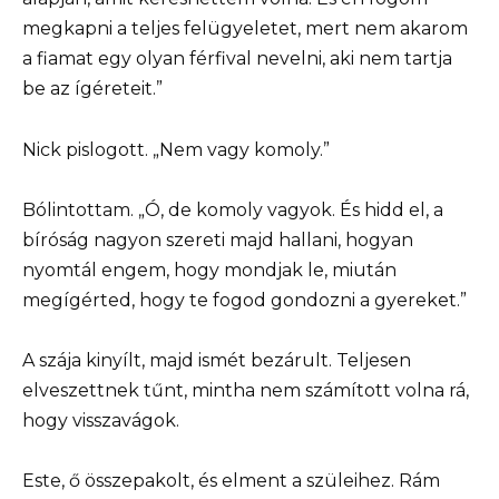
megkapni a teljes felügyeletet, mert nem akarom
a fiamat egy olyan férfival nevelni, aki nem tartja
be az ígéreteit.”
Nick pislogott. „Nem vagy komoly.”
Bólintottam. „Ó, de komoly vagyok. És hidd el, a
bíróság nagyon szereti majd hallani, hogyan
nyomtál engem, hogy mondjak le, miután
megígérted, hogy te fogod gondozni a gyereket.”
A szája kinyílt, majd ismét bezárult. Teljesen
elveszettnek tűnt, mintha nem számított volna rá,
hogy visszavágok.
Este, ő összepakolt, és elment a szüleihez. Rám