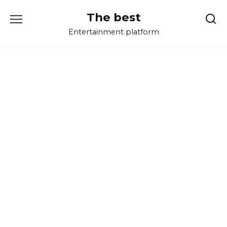
Перейти
The best
к
содержанию
Entertainment platform