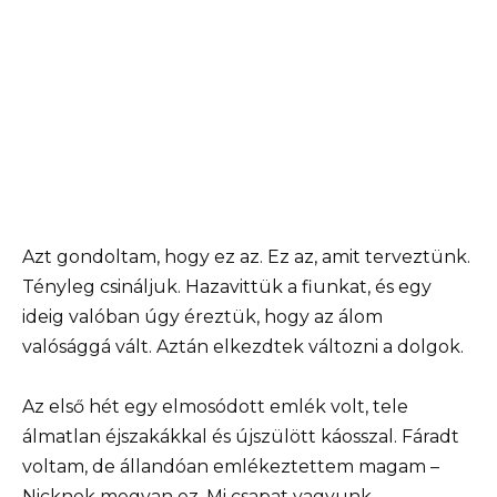
Azt gondoltam, hogy ez az. Ez az, amit terveztünk.
Tényleg csináljuk. Hazavittük a fiunkat, és egy
ideig valóban úgy éreztük, hogy az álom
valósággá vált. Aztán elkezdtek változni a dolgok.
Az első hét egy elmosódott emlék volt, tele
álmatlan éjszakákkal és újszülött káosszal. Fáradt
voltam, de állandóan emlékeztettem magam –
Nicknek megvan ez. Mi csapat vagyunk.