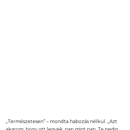
„Természetesen” – mondta habozás nélkül. „Azt
akarom, hogy ott legyek, nap mint nap. Te pedig