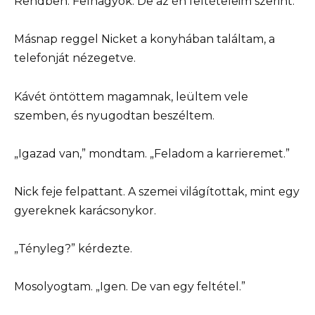
Rendben. Felhagyok. De az én feltételeim szerint.
Másnap reggel Nicket a konyhában találtam, a
telefonját nézegetve.
Kávét öntöttem magamnak, leültem vele
szemben, és nyugodtan beszéltem.
„Igazad van,” mondtam. „Feladom a karrieremet.”
Nick feje felpattant. A szemei világítottak, mint egy
gyereknek karácsonykor.
„Tényleg?” kérdezte.
Mosolyogtam. „Igen. De van egy feltétel.”