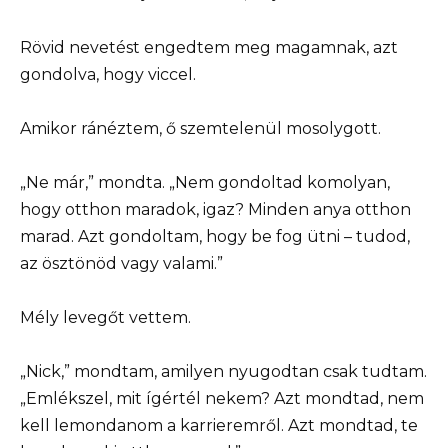
Rövid nevetést engedtem meg magamnak, azt
gondolva, hogy viccel.
Amikor ránéztem, ő szemtelenül mosolygott.
„Ne már,” mondta. „Nem gondoltad komolyan,
hogy otthon maradok, igaz? Minden anya otthon
marad. Azt gondoltam, hogy be fog ütni – tudod,
az ösztönöd vagy valami.”
Mély levegőt vettem.
„Nick,” mondtam, amilyen nyugodtan csak tudtam.
„Emlékszel, mit ígértél nekem? Azt mondtad, nem
kell lemondanom a karrieremről. Azt mondtad, te