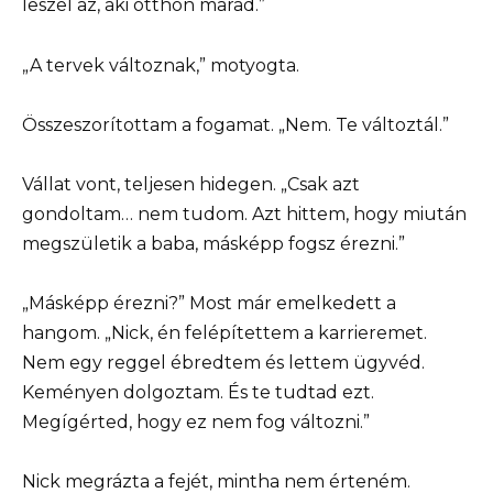
leszel az, aki otthon marad.”
„A tervek változnak,” motyogta.
Összeszorítottam a fogamat. „Nem. Te változtál.”
Vállat vont, teljesen hidegen. „Csak azt
gondoltam… nem tudom. Azt hittem, hogy miután
megszületik a baba, másképp fogsz érezni.”
„Másképp érezni?” Most már emelkedett a
hangom. „Nick, én felépítettem a karrieremet.
Nem egy reggel ébredtem és lettem ügyvéd.
Keményen dolgoztam. És te tudtad ezt.
Megígérted, hogy ez nem fog változni.”
Nick megrázta a fejét, mintha nem érteném.