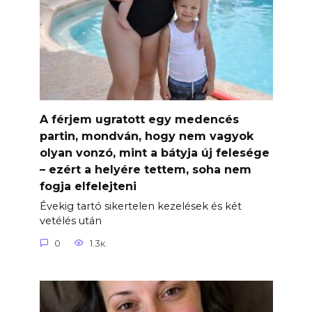
A férjem ugratott egy medencés
partin, mondván, hogy nem vagyok
olyan vonzó, mint a bátyja új felesége
– ezért a helyére tettem, soha nem
fogja elfelejteni
Évekig tartó sikertelen kezelések és két
vetélés után
0
1.3к.