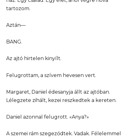
ház. Egy család. Egy élet, ahol végre hová
tartozom.
Aztán—
BANG.
Az ajtó hirtelen kinyílt.
Felugrottam, a szívem hevesen vert.
Margaret, Daniel édesanyja állt az ajtóban.
Lélegzete zihált, kezei reszkedtek a kereten.
Daniel azonnal felugrott. «Anya?»
A szemei rám szegeződtek. Vadak. Félelemmel