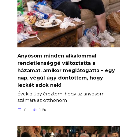
Anyósom minden alkalommal
rendetlenséggé változtatta a
házamat, amikor meglátogatta – egy
nap, végül úgy döntöttem, hogy
leckét adok neki
Évekig úgy éreztem, hogy az anyósom
számára az otthonom
0
1.6к.