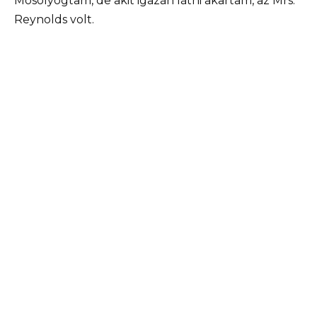
Mosolyogtam, de akit igazán látni akartam, az Mrs.
Reynolds volt.