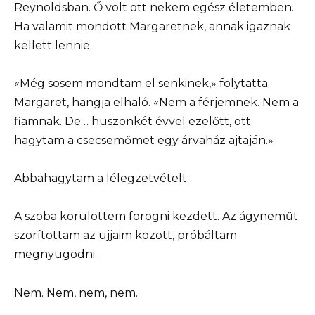
Reynoldsban. Ő volt ott nekem egész életemben.
Ha valamit mondott Margaretnek, annak igaznak
kellett lennie.
«Még sosem mondtam el senkinek,» folytatta
Margaret, hangja elhaló. «Nem a férjemnek. Nem a
fiamnak. De… huszonkét évvel ezelőtt, ott
hagytam a csecsemőmet egy árvaház ajtaján.»
Abbahagytam a lélegzetvételt.
A szoba körülöttem forogni kezdett. Az ágyneműt
szorítottam az ujjaim között, próbáltam
megnyugodni.
Nem. Nem, nem, nem.