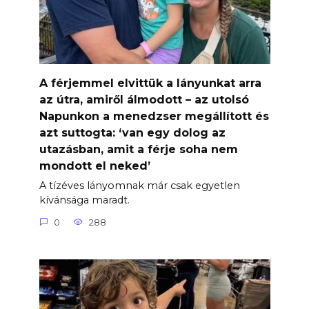
A férjemmel elvittük a lányunkat arra
az útra, amiről álmodott – az utolsó
Napunkon a menedzser megállított és
azt suttogta: ‘van egy dolog az
utazásban, amit a férje soha nem
mondott el neked’
A tízéves lányomnak már csak egyetlen
kívánsága maradt.
0
288