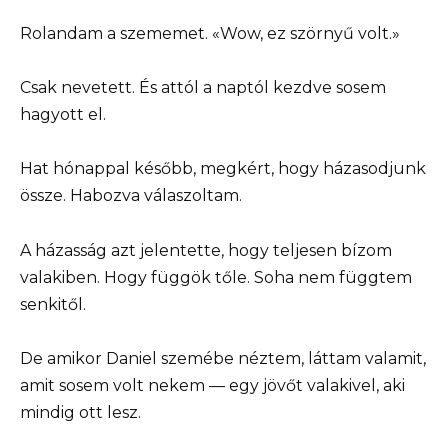
Rolandam a szememet. «Wow, ez szörnyű volt.»
Csak nevetett. És attól a naptól kezdve sosem
hagyott el.
Hat hónappal később, megkért, hogy házasodjunk
össze. Habozva válaszoltam.
A házasság azt jelentette, hogy teljesen bízom
valakiben. Hogy függök tőle. Soha nem függtem
senkitől.
De amikor Daniel szemébe néztem, láttam valamit,
amit sosem volt nekem — egy jövőt valakivel, aki
mindig ott lesz.