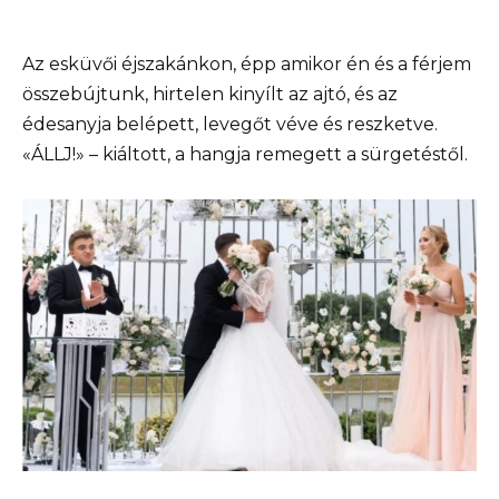
Az esküvői éjszakánkon, épp amikor én és a férjem
összebújtunk, hirtelen kinyílt az ajtó, és az
édesanyja belépett, levegőt véve és reszketve.
«ÁLLJ!» – kiáltott, a hangja remegett a sürgetéstől.