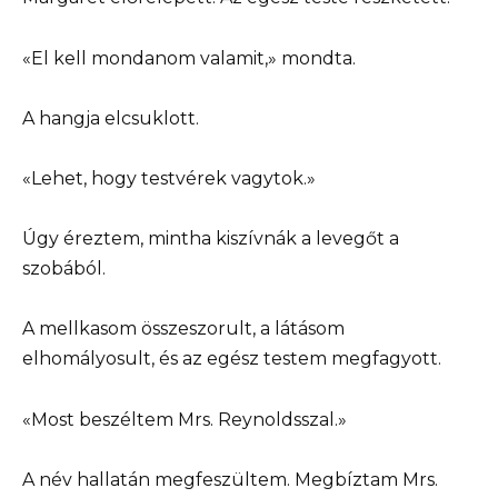
«El kell mondanom valamit,» mondta.
A hangja elcsuklott.
«Lehet, hogy testvérek vagytok.»
Úgy éreztem, mintha kiszívnák a levegőt a
szobából.
A mellkasom összeszorult, a látásom
elhomályosult, és az egész testem megfagyott.
«Most beszéltem Mrs. Reynoldsszal.»
A név hallatán megfeszültem. Megbíztam Mrs.