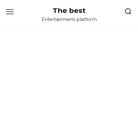
Перейти
The best
к
содержанию
Entertainment platform