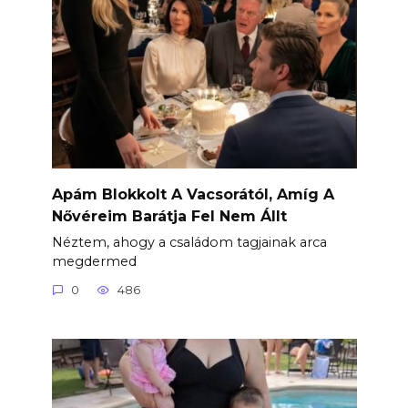
Apám Blokkolt A Vacsorától, Amíg A
Nővéreim Barátja Fel Nem Állt
Néztem, ahogy a családom tagjainak arca
megdermed
0
486