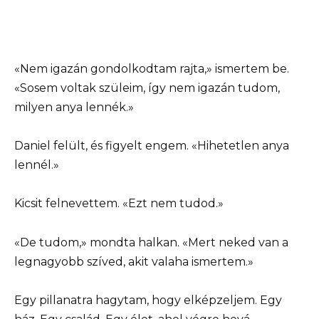
«Nem igazán gondolkodtam rajta,» ismertem be.
«Sosem voltak szüleim, így nem igazán tudom,
milyen anya lennék.»
Daniel felült, és figyelt engem. «Hihetetlen anya
lennél.»
Kicsit felnevettem. «Ezt nem tudod.»
«De tudom,» mondta halkan. «Mert neked van a
legnagyobb szíved, akit valaha ismertem.»
Egy pillanatra hagytam, hogy elképzeljem. Egy