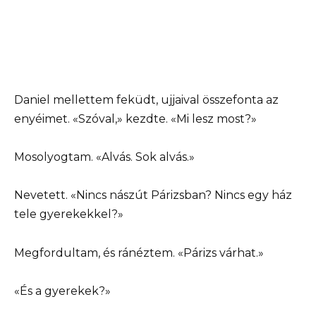
Daniel mellettem feküdt, ujjaival összefonta az
enyéimet. «Szóval,» kezdte. «Mi lesz most?»
Mosolyogtam. «Alvás. Sok alvás.»
Nevetett. «Nincs nászút Párizsban? Nincs egy ház
tele gyerekekkel?»
Megfordultam, és ránéztem. «Párizs várhat.»
«És a gyerekek?»