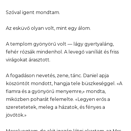
Szóval igent mondtam.
Az esküvő olyan volt, mint egy álom.
A templom gyönyörű volt — lágy gyertyaláng,
fehér rózsák mindenhol. A levegő vaníliát és friss
virágokat árasztott.
A fogadáson nevetés, zene, tánc. Daniel apja
köszöntőt mondott, hangja tele büszkeséggel. «A
fiamra és a gyönyörű menyemre,» mondta,
miközben poharát felemelte. «Legyen erős a
szeretetetek, meleg a házatok, és fényes a
jövőtök.»