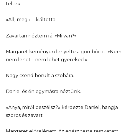
teltek.
«Állj meg!» – kiáltotta.
Zavartan néztem rá. «Mi van?»
Margaret keményen lenyelte a gombócot. «Nem…
nem lehet… nem lehet gyereked.»
Nagy csend borult a szobára.
Daniel és én egymásra néztünk.
«Anya, miről beszélsz?» kérdezte Daniel, hangja
szoros és zavart.
Margaret előrelépett. Az egész teste reszketett.