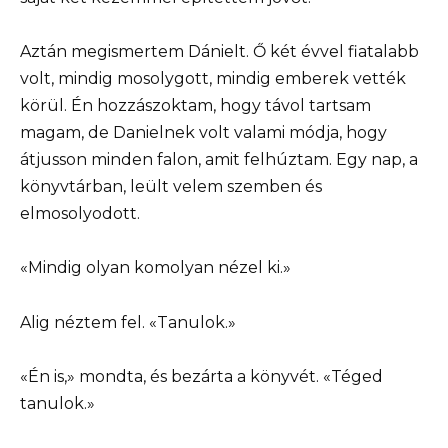
Aztán megismertem Dánielt. Ő két évvel fiatalabb
volt, mindig mosolygott, mindig emberek vették
körül. Én hozzászoktam, hogy távol tartsam
magam, de Danielnek volt valami módja, hogy
átjusson minden falon, amit felhúztam. Egy nap, a
könyvtárban, leült velem szemben és
elmosolyodott.
«Mindig olyan komolyan nézel ki.»
Alig néztem fel. «Tanulok.»
«Én is,» mondta, és bezárta a könyvét. «Téged
tanulok.»