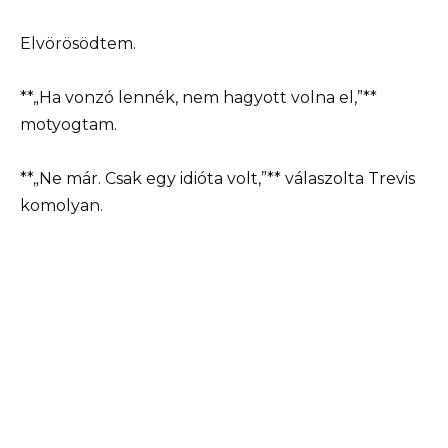
Elvörösödtem.
**„Ha vonzó lennék, nem hagyott volna el,”**
motyogtam.
**„Ne már. Csak egy idióta volt,”** válaszolta Trevis
komolyan.