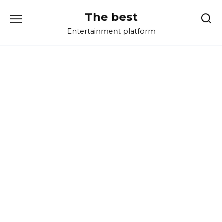
Перейти
The best
к
содержанию
Entertainment platform