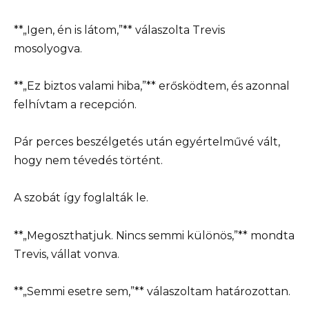
**„Igen, én is látom,”** válaszolta Trevis
mosolyogva.
**„Ez biztos valami hiba,”** erősködtem, és azonnal
felhívtam a recepción.
Pár perces beszélgetés után egyértelművé vált,
hogy nem tévedés történt.
A szobát így foglalták le.
**„Megoszthatjuk. Nincs semmi különös,”** mondta
Trevis, vállat vonva.
**„Semmi esetre sem,”** válaszoltam határozottan.