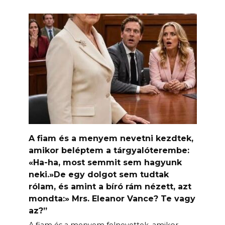
A fiam és a menyem nevetni kezdtek,
amikor beléptem a tárgyalóterembe:
«Ha-ha, most semmit sem hagyunk
neki.»De egy dolgot sem tudtak
rólam, és amint a bíró rám nézett, azt
mondta:» Mrs. Eleanor Vance? Te vagy
az?”
A fiam és a menyem felnevettek, amikor