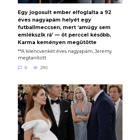
Egy jogosult ember elfoglalta a 92
éves nagyapám helyét egy
futballmeccsen, mert ‘amúgy sem
emlékszik rá’ — öt perccel később,
Karma keményen megütötte
**A kilencvenkét éves nagyapám, Jeremy
megtanított
0
290