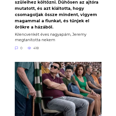
szüleihez költözni. Dühösen az ajtóra
mutatott, és azt kiáltotta, hogy
csomagoljak össze mindent, vigyem
magammal a fiunkat, és tűnjek el
örökre a házából.
Kilencvenkét éves nagyapám, Jeremy
megtanította nekem
0
418