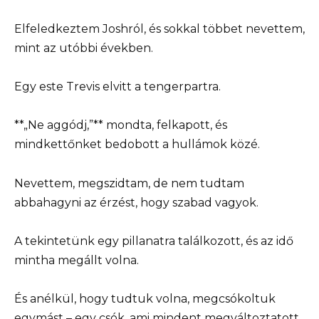
Elfeledkeztem Joshról, és sokkal többet nevettem,
mint az utóbbi években.
Egy este Trevis elvitt a tengerpartra.
**„Ne aggódj,”** mondta, felkapott, és
mindkettőnket bedobott a hullámok közé.
Nevettem, megszidtam, de nem tudtam
abbahagyni az érzést, hogy szabad vagyok.
A tekintetünk egy pillanatra találkozott, és az idő
mintha megállt volna.
És anélkül, hogy tudtuk volna, megcsókoltuk
egymást – egy csók, ami mindent megváltoztatott.