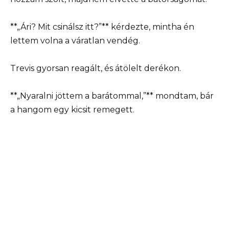
**„Ári? Mit csinálsz itt?”** kérdezte, mintha én
lettem volna a váratlan vendég.
Trevis gyorsan reagált, és átölelt derékon.
**„Nyaralni jöttem a barátommal,”** mondtam, bár
a hangom egy kicsit remegett.