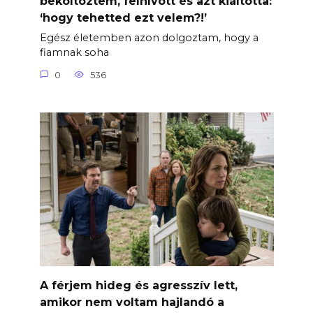
beköltöztem, felhívott és azt kiáltotta:
‘hogy tehetted ezt velem?!’
Egész életemben azon dolgoztam, hogy a
fiamnak soha
0
536
A férjem hideg és agresszív lett,
amikor nem voltam hajlandó a