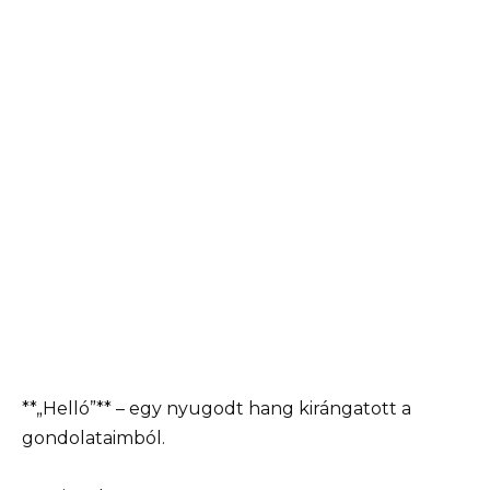
**„Helló”** – egy nyugodt hang kirángatott a
gondolataimból.