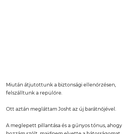
Miután átjutottunk a biztonsági ellenőrzésen,
felszálltunk a repülőre.
Ott aztán megláttam Josht az új barátnőjével.
A meglepett pillantása és a gúnyos tónus, ahogy
hozzám szólt, majdnem elvette a bátorságomat.