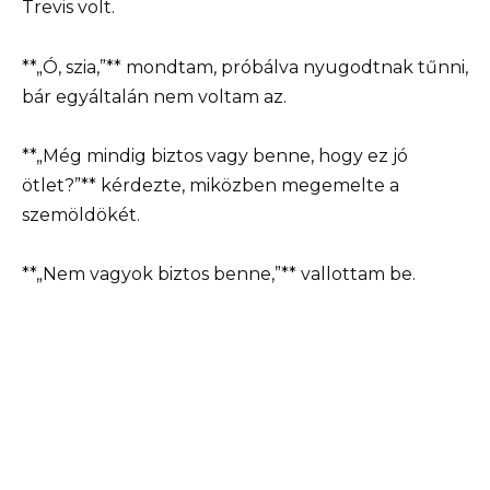
Trevis volt.
**„Ó, szia,”** mondtam, próbálva nyugodtnak tűnni,
bár egyáltalán nem voltam az.
**„Még mindig biztos vagy benne, hogy ez jó
ötlet?”** kérdezte, miközben megemelte a
szemöldökét.
**„Nem vagyok biztos benne,”** vallottam be.