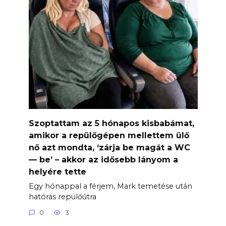
Szoptattam az 5 hónapos kisbabámat,
amikor a repülőgépen mellettem ülő
nő azt mondta, ‘zárja be magát a WC
— be’ – akkor az idősebb lányom a
helyére tette
Egy hónappal a férjem, Mark temetése után
hatórás repülőútra
0
3