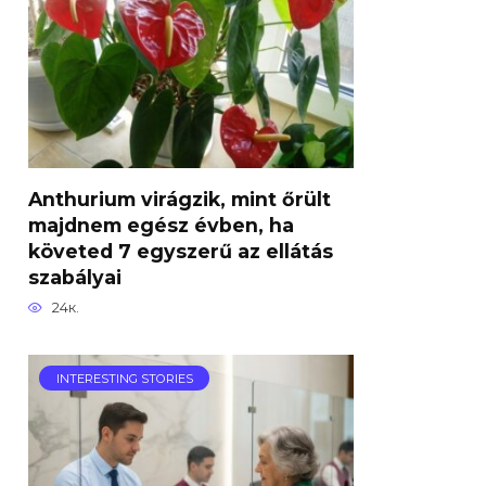
Anthurium virágzik, mint őrült
majdnem egész évben, ha
követed 7 egyszerű az ellátás
szabályai
24к.
INTERESTING STORIES