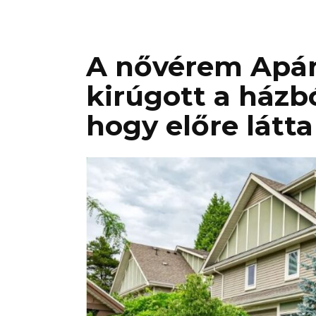
A nővérem Apán
kirúgott a házb
hogy előre látta