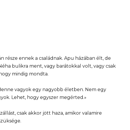
án része ennek a családnak. Apu házában élt, de
Néha bulikra ment, vagy barátokkal volt, vagy csak
ahogy mindig mondta.
«Benne vagyok egy nagyobb életben. Nem egy
agyok. Lehet, hogy egyszer megérted.»
állást, csak akkor jött haza, amikor valamire
szüksége.