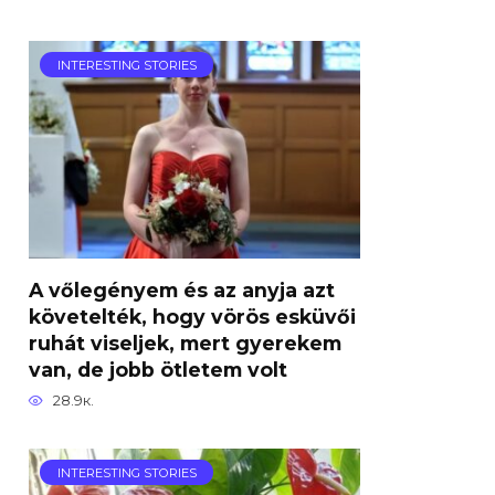
INTERESTING STORIES
A vőlegényem és az anyja azt
követelték, hogy vörös esküvői
ruhát viseljek, mert gyerekem
van, de jobb ötletem volt
28.9к.
INTERESTING STORIES