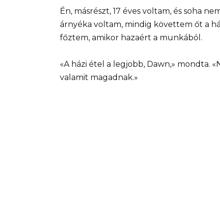
Én, másrészt, 17 éves voltam, és soha n
árnyéka voltam, mindig követtem őt a há
főztem, amikor hazaért a munkából.
«A házi étel a legjobb, Dawn,» mondta. «
valamit magadnak.»