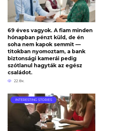
69 éves vagyok. A fiam minden
hónapban pénzt küld, de én
soha nem kapok semmit —
titokban nyomoztam, a bank
biztonsági kamerái pedig
szótlanul hagyták az egész
családot.
22.8к.
INTERESTING STORIES