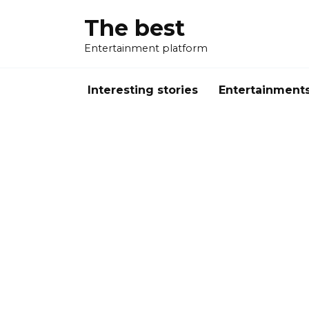
Перейти
The best
к
содержанию
Entertainment platform
Interesting stories
Entertainment