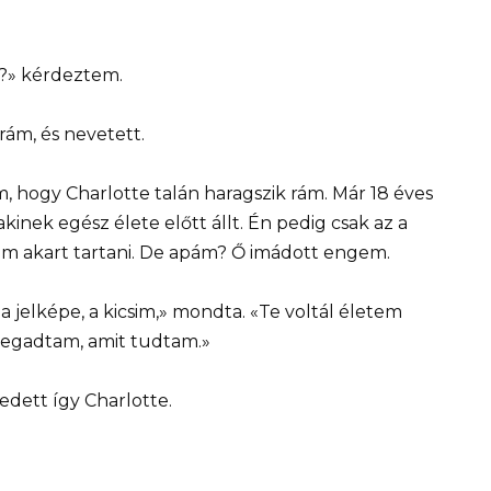
k?» kérdeztem.
ám, és nevetett.
hogy Charlotte talán haragszik rám. Már 18 éves
kinek egész élete előtt állt. Én pedig csak az a
em akart tartani. De apám? Ő imádott engem.
a jelképe, a kicsim,» mondta. «Te voltál életem
egadtam, amit tudtam.»
kedett így Charlotte.