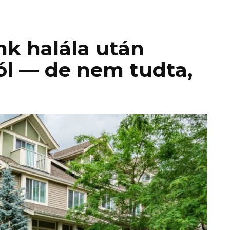
k halála után
ól — de nem tudta,