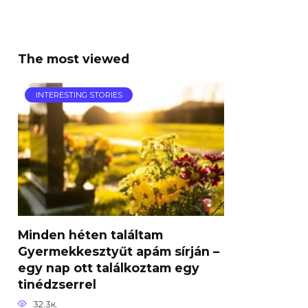
The most viewed
INTERESTING STORIES
Minden héten találtam
Gyermekkesztyűt apám sírján –
egy nap ott találkoztam egy
tinédzserrel
32.3к.