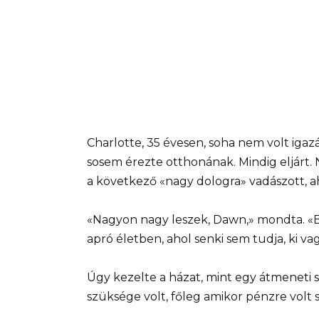
Charlotte, 35 évesen, soha nem volt igaz
sosem érezte otthonának. Mindig eljárt. 
a következő «nagy dologra» vadászott, 
«Nagyon nagy leszek, Dawn,» mondta. 
apró életben, ahol senki sem tudja, ki v
Úgy kezelte a házat, mint egy átmeneti sz
szüksége volt, főleg amikor pénzre volt 