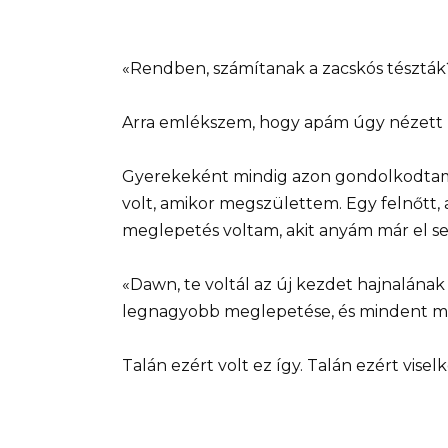
«Rendben, számítanak a zacskós tésztá
Arra emlékszem, hogy apám úgy nézett r
Gyerekeként mindig azon gondolkodtam, 
volt, amikor megszülettem. Egy felnőtt, a
meglepetés voltam, akit anyám már el s
«Dawn, te voltál az új kezdet hajnalának 
legnagyobb meglepetése, és mindent m
Talán ezért volt ez így. Talán ezért visel