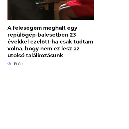
A feleségem meghalt egy
repülőgép-balesetben 23
évekkel ezelőtt-ha csak tudtam
volna, hogy nem ez lesz az
utolsó találkozásunk
19.8к.