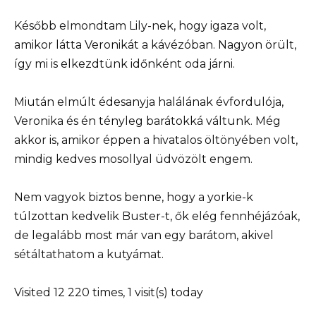
Később elmondtam Lily-nek, hogy igaza volt,
amikor látta Veronikát a kávézóban. Nagyon örült,
így mi is elkezdtünk időnként oda járni.
Miután elmúlt édesanyja halálának évfordulója,
Veronika és én tényleg barátokká váltunk. Még
akkor is, amikor éppen a hivatalos öltönyében volt,
mindig kedves mosollyal üdvözölt engem.
Nem vagyok biztos benne, hogy a yorkie-k
túlzottan kedvelik Buster-t, ők elég fennhéjázóak,
de legalább most már van egy barátom, akivel
sétáltathatom a kutyámat.
Visited 12 220 times, 1 visit(s) today