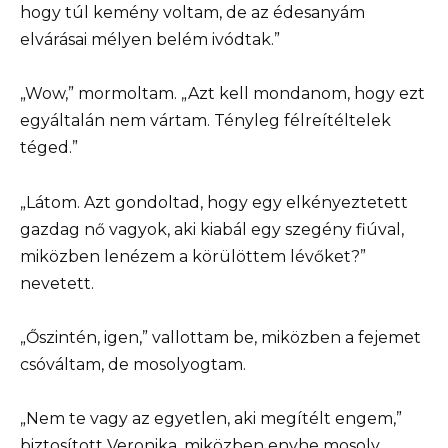
hogy túl kemény voltam, de az édesanyám
elvárásai mélyen belém ivódtak.”
„Wow,” mormoltam. „Azt kell mondanom, hogy ezt
egyáltalán nem vártam. Tényleg félreítéltelek
téged.”
„Látom. Azt gondoltad, hogy egy elkényeztetett
gazdag nő vagyok, aki kiabál egy szegény fiúval,
miközben lenézem a körülöttem lévőket?”
nevetett.
„Őszintén, igen,” vallottam be, miközben a fejemet
csóváltam, de mosolyogtam.
„Nem te vagy az egyetlen, aki megítélt engem,”
biztosított Veronika, miközben enyhe mosoly