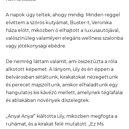
A napok úgy teltek, ahogy mindig. Minden reggel
elvittem a szőrös kutyámat, Buster-t, Veronika
háza előtt, miközben ő elhajtott a luxusautójával,
valószínűleg valamilyen elegáns wellness szalonba
vagy jótékonysági ebédre.
De nemrég láttam valamit, ami összezúzta a róla
alkotott képemet. A lányom, Lily és én éppen a
belvárosban sétáltunk, kirakatokat nézegettünk
és perecet majszoltunk, amikor elhaladtunk egy
hangulatos kis kávézó mellett, amelynek téglafalai
és ablakában növények díszelegtek.
„Anya! Anya!” kiáltotta Lily, miközben megfogta a
ruhámat, és a kirakat felé mutatott. „Ez Ms.