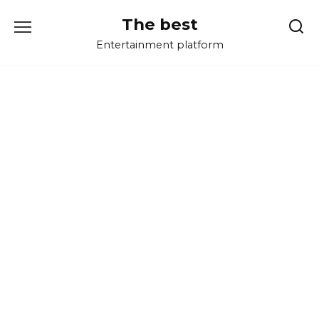
Перейти
The best
к
содержанию
Entertainment platform