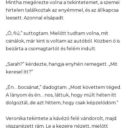
Mintha megérezte volna a tekintetemet, a szemei
hirtelen találkoztak az enyémmel, és az állkapcsa
leesett. Azonnal elsápadt.
„Ó, fiú,” suttogtam. Mielőtt tudtam volna, mit
csinálok, már kint is voltam az autóból. Közben ő is
bezárta a csomagtartót és felém indult.
„Sarah?” kérdezte, hangja enyhén remegett. „Mit
keresel itt?”
„Én… bocsánat,” dadogtam. „Most követtem téged.
A lányom és én… nos, láttuk, hogy múlt héten itt
dolgoztál, de azt hittem, hogy csak képzelődöm.”
Veronika tekintete a kávézó felé vándorolt, majd
visszanézett rám. Le a kezeire nézett, mielőtt