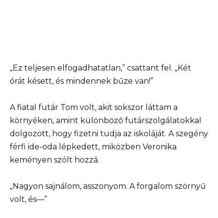
„Ez teljesen elfogadhatatlan,” csattant fel. „Két
órát késett, és mindennek bűze van!”
A fiatal futár Tom volt, akit sokszor láttam a
környéken, amint különböző futárszolgálatokkal
dolgozott, hogy fizetni tudja az iskoláját. A szegény
férfi ide-oda lépkedett, miközben Veronika
keményen szólt hozzá.
„Nagyon sajnálom, asszonyom. A forgalom szörnyű
volt, és—”