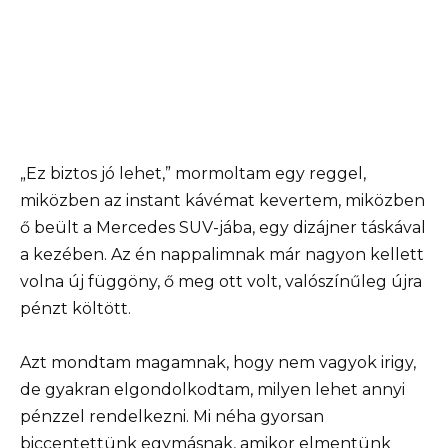
„Ez biztos jó lehet,” mormoltam egy reggel,
miközben az instant kávémat kevertem, miközben
ő beült a Mercedes SUV-jába, egy dizájner táskával
a kezében. Az én nappalimnak már nagyon kellett
volna új függöny, ő meg ott volt, valószínűleg újra
pénzt költött.
Azt mondtam magamnak, hogy nem vagyok irigy,
de gyakran elgondolkodtam, milyen lehet annyi
pénzzel rendelkezni. Mi néha gyorsan
biccentettünk egymásnak, amikor elmentünk