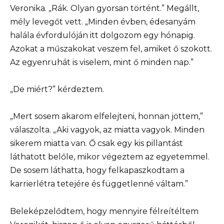
Veronika. „Rák. Olyan gyorsan történt.” Megállt,
mély levegőt vett. „Minden évben, édesanyám
halála évfordulóján itt dolgozom egy hónapig.
Azokat a műszakokat veszem fel, amiket ő szokott.
Az egyenruhát is viselem, mint ő minden nap.”
„De miért?” kérdeztem.
„Mert sosem akarom elfelejteni, honnan jöttem,”
válaszolta. „Aki vagyok, az miatta vagyok. Minden
sikerem miatta van. Ő csak egy kis pillantást
láthatott belőle, mikor végeztem az egyetemmel.
De sosem láthatta, hogy felkapaszkodtam a
karrierlétra tetejére és függetlenné váltam.”
Beleképzelődtem, hogy mennyire félreítéltem