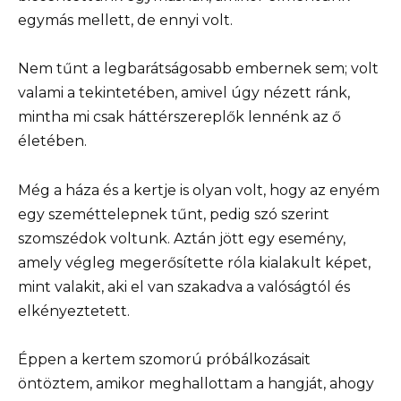
egymás mellett, de ennyi volt.
Nem tűnt a legbarátságosabb embernek sem; volt
valami a tekintetében, amivel úgy nézett ránk,
mintha mi csak háttérszereplők lennénk az ő
életében.
Még a háza és a kertje is olyan volt, hogy az enyém
egy szeméttelepnek tűnt, pedig szó szerint
szomszédok voltunk. Aztán jött egy esemény,
amely végleg megerősítette róla kialakult képet,
mint valakit, aki el van szakadva a valóságtól és
elkényeztetett.
Éppen a kertem szomorú próbálkozásait
öntöztem, amikor meghallottam a hangját, ahogy