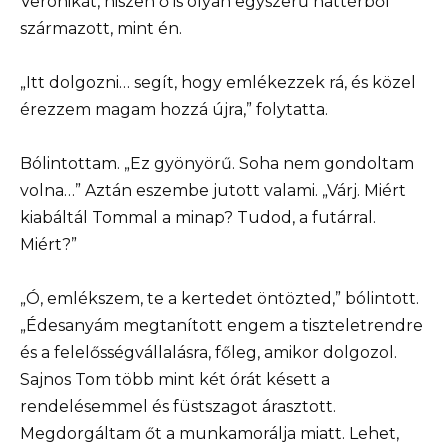
Veronikát, hiszen ő is olyan egyszerű háttérből
származott, mint én.
„Itt dolgozni… segít, hogy emlékezzek rá, és közel
érezzem magam hozzá újra,” folytatta.
Bólintottam. „Ez gyönyörű. Soha nem gondoltam
volna…” Aztán eszembe jutott valami. „Várj. Miért
kiabáltál Tommal a minap? Tudod, a futárral.
Miért?”
„Ó, emlékszem, te a kertedet öntözted,” bólintott.
„Édesanyám megtanított engem a tiszteletrendre
és a felelősségvállalásra, főleg, amikor dolgozol.
Sajnos Tom több mint két órát késett a
rendelésemmel és füstszagot árasztott.
Megdorgáltam őt a munkamorálja miatt. Lehet,