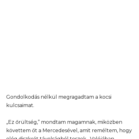
Gondolkodás nélkül megragadtam a kocsi
kulcsaimat.
„Ez őrültség,” mondtam magamnak, miközben
követtem őt a Mercedesével, amit reméltem, hogy
elég diszkrét távolságból teszek. „Valójában