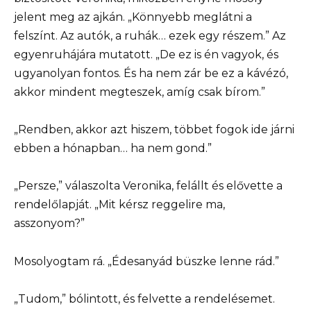
jelent meg az ajkán. „Könnyebb meglátni a
felszínt. Az autók, a ruhák… ezek egy részem.” Az
egyenruhájára mutatott. „De ez is én vagyok, és
ugyanolyan fontos. És ha nem zár be ez a kávézó,
akkor mindent megteszek, amíg csak bírom.”
„Rendben, akkor azt hiszem, többet fogok ide járni
ebben a hónapban… ha nem gond.”
„Persze,” válaszolta Veronika, felállt és elővette a
rendelőlapját. „Mit kérsz reggelire ma,
asszonyom?”
Mosolyogtam rá. „Édesanyád büszke lenne rád.”
„Tudom,” bólintott, és felvette a rendelésemet.