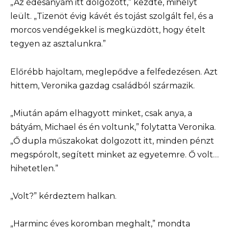
„Az édesanyám itt dolgozott,” kezdte, mihelyt
leült. „Tizenöt évig kávét és tojást szolgált fel, és a
morcos vendégekkel is megküzdött, hogy ételt
tegyen az asztalunkra.”
Előrébb hajoltam, meglepődve a felfedezésen. Azt
hittem, Veronika gazdag családból származik.
„Miután apám elhagyott minket, csak anya, a
bátyám, Michael és én voltunk,” folytatta Veronika.
„Ő dupla műszakokat dolgozott itt, minden pénzt
megspórolt, segített minket az egyetemre. Ő volt…
hihetetlen.”
„Volt?” kérdeztem halkan.
„Harminc éves koromban meghalt,” mondta