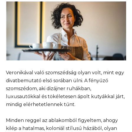
Veronikával való szomszédság olyan volt, mint egy
divatbemutató első sorában ülni. A fényűző
szomszédom, aki dizájner ruhákban,
luxusautókkal és tökéletesen ápolt kutyákkal járt,
mindig elérhetetlennek tűnt.
Minden reggel az ablakomból figyeltem, ahogy
kilép a hatalmas, koloniál stílusú házából, olyan