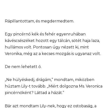
Rápillantottam, és megdermedtem.
Egy pincérnő kék és fehér egyenruhában
kávéscsészéket hozott egy tálcán, sötét haja laza,
hullámos volt. Pontosan úgy nézett ki, mint
Veronika, még az a kecses mozgás is ugyanaz volt.
De nem lehetett ő.
„Ne hülyéskedj, drágám,” mondtam, miközben
húztam Lily-t tovább. „Miért dolgozna Ms. Veronica
pincérnőként? Láttad a házát.”
Bár azt mondtam Lily-nek, hogy ez ostobaság, a