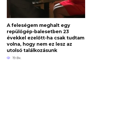
A feleségem meghalt egy
repülőgép-balesetben 23
évekkel ezelőtt-ha csak tudtam
volna, hogy nem ez lesz az
utolsó találkozásunk
19.8к.