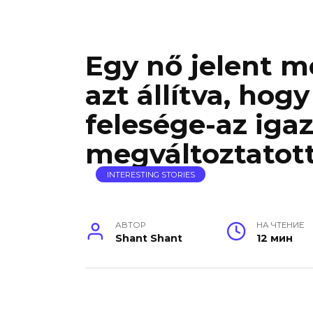
Egy nő jelent 
azt állítva, ho
felesége-az iga
megváltoztatot
INTERESTING STORIES
АВТОР
НА ЧТЕНИЕ
Shant Shant
12 мин