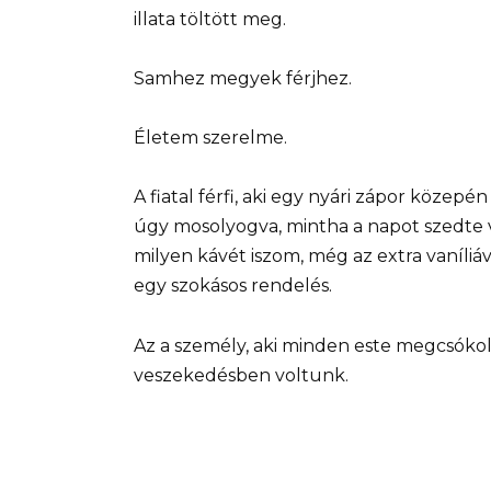
illata töltött meg.
Samhez megyek férjhez.
Életem szerelme.
A fiatal férfi, aki egy nyári zápor köze
úgy mosolyogva, mintha a napot szedte v
milyen kávét iszom, még az extra vaníliá
egy szokásos rendelés.
Az a személy, aki minden este megcsóko
veszekedésben voltunk.