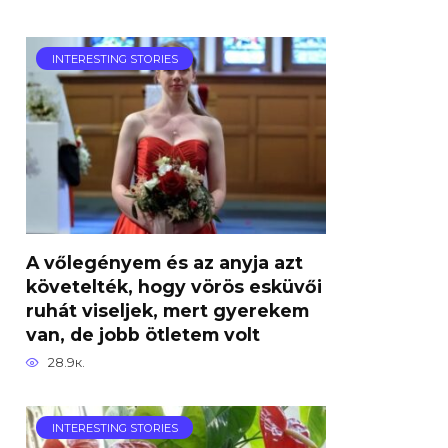
INTERESTING STORIES
A vőlegényem és az anyja azt
követelték, hogy vörös esküvői
ruhát viseljek, mert gyerekem
van, de jobb ötletem volt
28.9к.
INTERESTING STORIES