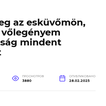
meg az esküvőmön,
gy vőlegényem
zság mindent
t
ПРОСМОТРОВ
ОПУБЛИКОВАНО
3880
28.02.2025