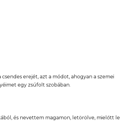
 csendes erejét, azt a módot, ahogyan a szemei
yéimet egy zsúfolt szobában.
ból, és nevettem magamon, letörölve, mielőtt le