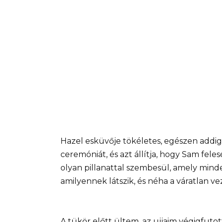
Hazel esküvője tökéletes, egészen addig
ceremóniát, és azt állítja, hogy Sam fele
olyan pillanattal szembesül, amely mind
amilyennek látszik, és néha a váratlan 
A tükör előtt ültem, az ujjaim végigfut