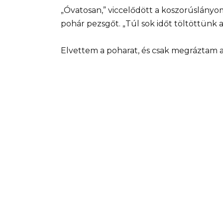
„Óvatosan,” viccelődött a koszorúslányom
pohár pezsgőt. „Túl sok időt töltöttünk 
Elvettem a poharat, és csak megráztam a