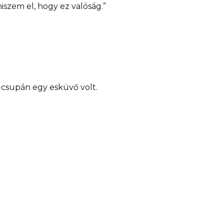
zem el, hogy ez valóság.”
 csupán egy esküvő volt.