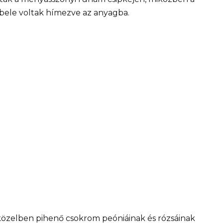
bele voltak hímezve az anyagba.
közelben pihenő csokrom peóniáinak és rózsáinak