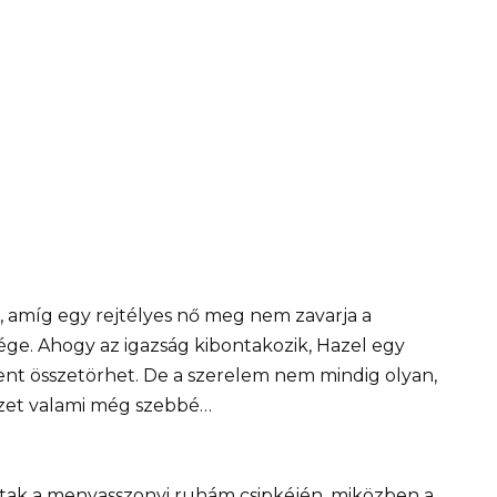
, amíg egy rejtélyes nő meg nem zavarja a
sége. Ahogy az igazság kibontakozik, Hazel egy
ent összetörhet. De a szerelem nem mindig olyan,
vezet valami még szebbé…
ottak a menyasszonyi ruhám csipkéjén, miközben a